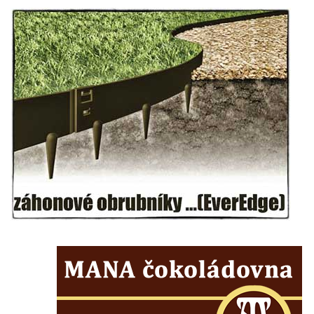
Socha svatého Jana Nepomuckého u
kostela svaté Rodiny v Českých
Budějovicích
Socha S tebou v parku na Senovážném
náměstí v Českých Budějovicích
Socha Tornádo v parku na Senovážném
náměstí v Českých Budějovicích
Sousoší Humanoidi na Lannově třídě v
Českých Budějovicích
Pomník Vojtěcha Adalberta Lanny v parku
Na Sadech v Českých Budějovicích
Pomník Přemysla Otakara II. v parku Na
Sadech v Českých Budějovicích
Socha Mateřství v parku Na Sadech v
Českých Budějovicích
Památník Otokara Mokrého v parku Na