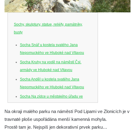
Sochy, skulptury, statue, reliéfy, památníky,
busty
Socha Snář u kostela svatého Jana
Nepomuckého ve Hluboké nad Vltavou
Socha Kruhy na vodě na náměstí Čsl.
armády ve Hluboké nad Vltavou
Socha Anděl u kostela svatého Jana
Nepomuckého ve Hluboké nad Vltavou
Socha Na zídce u městského úřadu ve
Hluboké nad Vltavou
Na okraji malého parku na náměstí Pod Lipami ve Zlonicích je v
Socha Posel na břehu Munického rybníka
travnaté ploše uspořádána menší kamenná mohyla.
ve Hluboké nad Vltavou
Prostě tam je. Nejspíš jen dekorativní prvek parku…
Socha Ledviny mezi kruhovým objezdem a