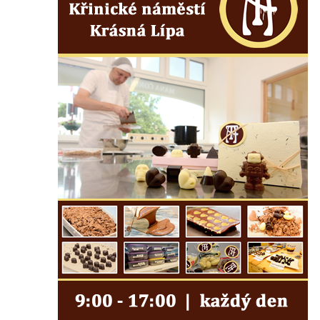
Sadech v Českých Budějovicích
Poslední dochovaný tramvajový sloup na
Pražské třídě v Českých Budějovicích
Socha Civilizovaní na Husově třídě v
Českých Budějovicích
Socha svatého Jana Nepomuckého Na
Sadech u Mlýnské stoky v Českých
Budějovicích
Socha svatého Václava u pramene v
Semilech
Sochy brouků u Mlýnské stoky v Českých
Budějovicích
Socha svatého Vincence Ferrerského na
nádvoří kláštera dominikánů v Českých
Budějovicích
Socha svatého Zachariáše na nádvoří