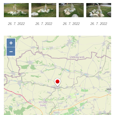
Munickým rybníkem ve Hluboké nad
Vltavou
Socha Memento na kruhovém objezdu ve
26. 7. 2022
26. 7. 2022
26. 7. 2022
26. 7. 2022
Hluboké nad Vltavou
Socha Chalikotérium v ZOO Hluboká
Socha Smilodon v ZOO Hluboká
Socha Veledaněk v ZOO Hluboká
Socha Koroun bezzubý v ZOO Hluboká
Socha Plejtvák obrovský v ZOO Hluboká
Socha Medvěd jeskynní v ZOO Hluboká
Socha Mamutí lebka v ZOO Hluboká
Socha Mamut srstnatý v ZOO Hluboká
Socha Orel v ZOO Hluboká
Socha Vydry si hrají v ZOO Hluboká
Socha Přátelství v ZOO Hluboká