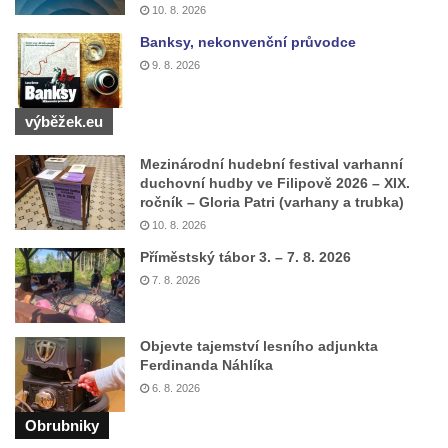
Socha Beruška v ZOO Hluboká
10. 8. 2026
Socha Vážka v ZOO Hluboká
Banksy, nekonvenční průvodce
9. 8. 2026
Socha Volavka v ZOO Hluboká
Flamingo trůn v ZOO Hluboká
výběžek.eu
Lavička Kůň Převalského v ZOO Hluboká
Socha Opičákovník v ZOO Hluboká
Mezinárodní hudební festival varhanní
duchovní hudby ve Filipově 2026 – XIX.
Socha Roháč v ZOO Hluboká
ročník – Gloria Patri (varhany a trubka)
Socha Mystik v ZOO Hluboká
10. 8. 2026
Reliéf Rodina a práce na budově záložny
Příměstský tábor 3. – 7. 8. 2026
čp. 69/1 v Českých Budějovicích
7. 8. 2026
Socha Jana Valeria Jirsíka u Černé věže v
Českých Budějovicích
Objevte tajemství lesního adjunkta
Ferdinanda Náhlíka
Socha Krista klesajícího pod křížem u
6. 8. 2026
kostela svatého Mikuláše v Českých
Budějovicích
Obrubniky