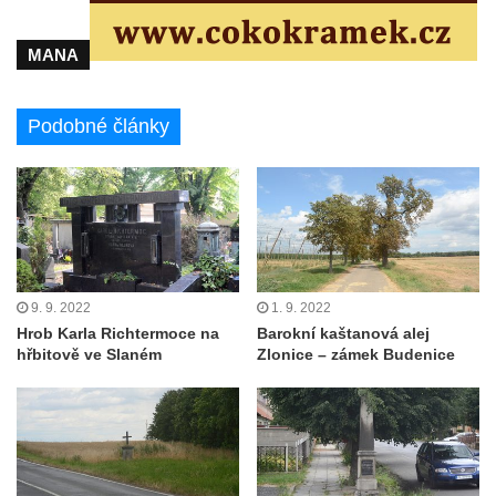
kláštera dominikánů v Českých
Budějovicích
MANA
Socha svatého Josefa na nádvoří kláštera
dominikánů v Českých Budějovicích
Podobné články
Socha svaté Anny na nádvoří kláštera
dominikánů v Českých Budějovicích
Socha svatého Dominika na nádvoří
kláštera dominikánů v Českých
Budějovicích
Sousoší Kalvárie před klášterem
9. 9. 2022
1. 9. 2022
dominikánů u Piaristického náměstí v
Hrob Karla Richtermoce na
Barokní kaštanová alej
Českých Budějovicích
hřbitově ve Slaném
Zlonice – zámek Budenice
Pamětní deska Tomáše Garrigue Masaryka
na radnici v Českých Budějovicích
Pamětní deska na biskupské rezidenci v
Českých Budějovicích