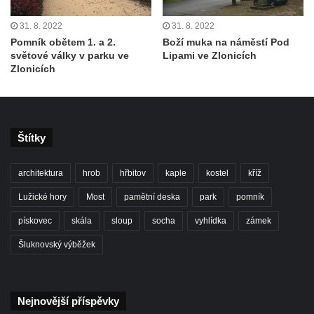
Pamětní deska Vojtěcha Kocmicha na
31. 8. 2022
31. 8. 2022
domě čp. 37 v ulici Betlém v Římově
Pomník obětem 1. a 2.
Boží muka na náměstí Pod
Pomník na paměť zrušení roboty v Plavu
světové války v parku ve
Lipami ve Zlonicích
Zlonicích
Socha ležícího koně v Sadech
Československé armády v Teplicích
Socha vodníka v Plavu
Socha svatého Jana Nepomuckého v
Štítky
Třebušíně
architektura
hrob
hřbitov
kaple
kostel
kříž
Pamětní deska Johanna Nepomuka
Fischera na domě čp. 5/16 na třídě 9.
Lužické hory
Most
pamětní deska
park
pomník
května v Rumburku
pískovec
skála
sloup
socha
vyhlídka
zámek
Pamětní deska Johanna Neumanna
Šluknovský výběžek
severně od Tokáně
Obrázek svatého Huberta na buku svatého
Huberta
Nejnovější příspěvky
Obrázek svatého Jakuba na skále u cesty