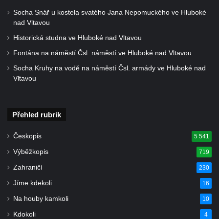
východně od Srbské Kamenice
Socha Snář u kostela svatého Jana Nepomuckého ve Hluboké
nad Vltavou
Busta Jana Amose Komenského na domě
Historická studna ve Hluboké nad Vltavou
čp. 37 v Račicích
Fontána na náměstí Čsl. náměstí ve Hluboké nad Vltavou
Socha Medvídě v Tierpark Chemnitz
Socha Kruhy na vodě na náměstí Čsl. armády ve Hluboké nad
Sochy Ležící žena v Tierpark Chemnitz
Vltavou
Sochy Ptáci v Tierpark Chemnitz
Socha Skupina jeřábů v Tierpark Chemnitz
Přehled rubrik
Socha Panter v ZOO Leipzig
Socha Dívka s mušlí v ZOO Leipzig
Českopis
5 541
Socha Tygr v ZOO Leipzig
Výběžkopis
719
Socha Atlet v ZOO Leipzig
Zahraničí
230
Socha Marabu v ZOO Leipzig
Jíme kdekoli
16
Busta Karla Maxe Schneidera v ZOO
Na houby kamkoli
10
Leipzig
Kdokoli
4
Socha Iásón v ZOO Leipzig