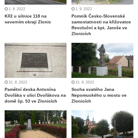
Pamětní deska Josefa Hloucha na
1. 9. 2022
1. 9. 2022
biskupské rezidenci v Českých
Kříž u silnice 118 na
Pomník Česko-Slovenské
Budějovicích
severním okraji Zlonic
samostatnosti na křižovatce
Revoluční a kpt. Jaroše ve
Socha žáby u rybníčku na Náměstí v
Zlonicích
Kamenném Újezdě
Pamětní kámen družebních obcí Kamenný
Újezd a Krauchthal v parku na Náměstí v
Kamenném Újezdě
Socha na náměstí J. V. Kamarýta ve
Velešíně
31. 8. 2022
31. 8. 2022
Pamětní deska Antonína
Socha svatého Jana
Pomník J. V. Kamarýta v Krumlovské ulici ve
Dvořáka v ulici Dvořákova na
Nepomuckého u mostu ve
Velešíně
domě čp. 53 ve Zlonicích
Zlonicích
Pamětní deska arcibiskupa Micara ve
vstupu do poutního místa Římov
Plastika Koule v Gutenbergově ulici v
Liberci