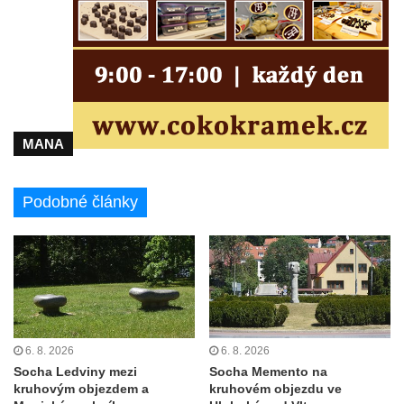
Třebušíně
Pamětní deska Johanna Nepomuka
Fischera na domě čp. 5/16 na třídě 9.
května v Rumburku
Pamětní deska Johanna Neumanna
severně od Tokáně
MANA
Obrázek svatého Huberta na buku svatého
Huberta
Podobné články
Obrázek svatého Jakuba na skále u cesty
východně od Srbské Kamenice
Busta Jana Amose Komenského na domě
čp. 37 v Račicích
Socha ležícího koně v Sadech
Československé armády v Teplicích
6. 8. 2026
6. 8. 2026
Socha Medvídě v Tierpark Chemnitz
Socha Ledviny mezi
Socha Memento na
kruhovým objezdem a
kruhovém objezdu ve
Sochy Ležící žena v Tierpark Chemnitz