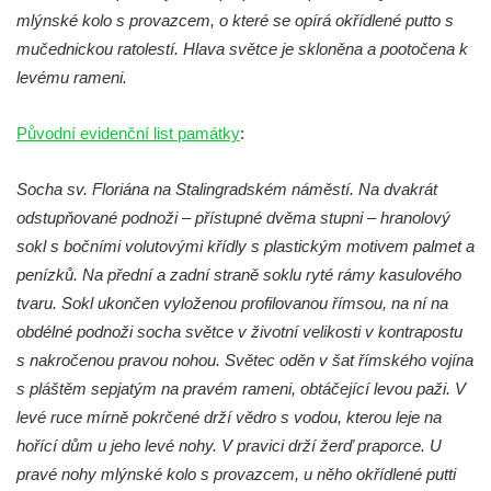
mlýnské kolo s provazcem, o které se opírá okřídlené putto s
Socha Orlice v ZOO Hluboká
mučednickou ratolestí. Hlava světce je skloněna a pootočena k
Socha Tygr v ZOO Hluboká
levému rameni.
Socha Želva v ZOO Hluboká
Socha Kozorožec horský v ZOO Hluboká
Původní evidenční list památky
:
Socha Včela v ZOO Hluboká
Socha sv. Floriána na Stalingradském náměstí. Na dvakrát
Socha Housenka v ZOO Hluboká
odstupňované podnoži – přístupné dvěma stupni – hranolový
Socha Nosorožík v ZOO Hluboká
sokl s bočními volutovými křídly s plastickým motivem palmet a
Socha Rosomák v ZOO Hluboká
penízků. Na přední a zadní straně soklu ryté rámy kasulového
Socha Beruška v ZOO Hluboká
tvaru. Sokl ukončen vyloženou profilovanou římsou, na ní na
Socha Vážka v ZOO Hluboká
obdélné podnoži socha světce v životní velikosti v kontrapostu
s nakročenou pravou nohou. Světec oděn v šat římského vojína
Socha Volavka v ZOO Hluboká
s pláštěm sepjatým na pravém rameni, obtáčející levou paži. V
Flamingo trůn v ZOO Hluboká
levé ruce mírně pokrčené drží vědro s vodou, kterou leje na
Lavička Kůň Převalského v ZOO Hluboká
hořící dům u jeho levé nohy. V pravici drží žerď praporce. U
Lysá nad Labem, barokní město Šporkovo
pravé nohy mlýnské kolo s provazcem, u něho okřídlené putti