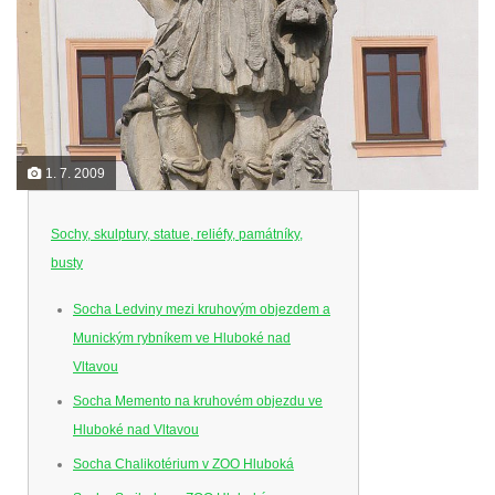
1. 7. 2009
Sochy, skulptury, statue, reliéfy, památníky,
busty
Socha Ledviny mezi kruhovým objezdem a
Munickým rybníkem ve Hluboké nad
Vltavou
Socha Memento na kruhovém objezdu ve
Hluboké nad Vltavou
Socha Chalikotérium v ZOO Hluboká