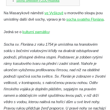
Socha Smilodon v ZOO Hluboká
Socha Veledaněk v ZOO Hluboká
Na Masarykově náměstí
ve Vyškově
u morového sloupu jsou
Socha Koroun bezzubý v ZOO Hluboká
umístěny další dvě sochy, vpravo je to
socha svatého Floriána
.
Socha Plejtvák obrovský v ZOO Hluboká
Socha Medvěd jeskynní v ZOO Hluboká
Jedná se o
kulturní památku
:
Socha Mamutí lebka v ZOO Hluboká
Socha sv. Floriána z roku 1754 je umístěna na hranolovém
Socha Mamut srstnatý v ZOO Hluboká
soklu s bočními volutovými křídly na dvakrát odstupňované
Socha Orel v ZOO Hluboká
podnoži, přístupné dvěma stupni. Podstavec je zdoben rytými
Socha Vydry si hrají v ZOO Hluboká
rámy kasulového tvaru na přední i zadní straně. Nahoře je
Socha Přátelství v ZOO Hluboká
ukončen vyloženou profilovanou římsou, nad níž na obdélné
podnoži spočívá socha světce. Sv. Florián je zobrazen v životní
Socha Matka příroda v ZOO Hluboká
velikosti, v kontrapostu, s nakročenou pravou nohou. Oděv
Socha Lišky v ZOO Hluboká
římského vojáka je doplněn pláštěm, sepjatým na pravém
Socha Kudlanka v ZOO Hluboká
rameni a obtáčejícím volně spuštěnou levou paži, v níž drží
Socha Vlčice s mládětem v ZOO Hluboká
vědro s vodou, kterou nalévá na hořící dům u své levé nohy.
Socha Rys číhající na srnu v ZOO Hluboká
Pravou rukou přidržuje žerď praporce. U pravé nohy se nachází