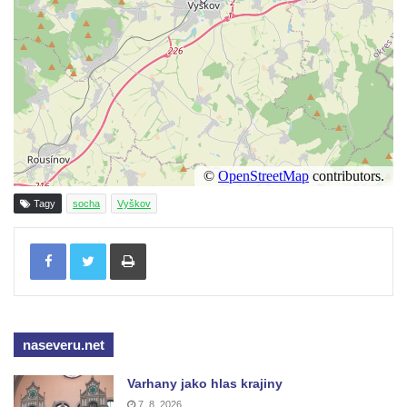
náměstí v Českých Budějovicích
Sousoší Humanoidi na Lannově třídě v
Českých Budějovicích
Pomník Vojtěcha Adalberta Lanny v parku
Na Sadech v Českých Budějovicích
Pomník Přemysla Otakara II. v parku Na
Sadech v Českých Budějovicích
Socha Mateřství v parku Na Sadech v
Tagy
socha
Vyškov
Českých Budějovicích
Tisknout
Památník Otokara Mokrého v parku Na
Sadech v Českých Budějovicích
Poslední dochovaný tramvajový sloup na
Pražské třídě v Českých Budějovicích
naseveru.net
Socha Civilizovaní na Husově třídě v
Českých Budějovicích
Varhany jako hlas krajiny
Socha svatého Jana Nepomuckého Na
7. 8. 2026