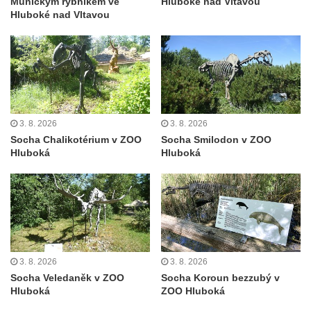
Munickým rybníkem ve
Hluboké nad Vltavou
Sochy Ptáci v Tierpark Chemnitz
Hluboké nad Vltavou
Socha Skupina jeřábů v Tierpark Chemnitz
Socha Panter v ZOO Leipzig
Socha Dívka s mušlí v ZOO Leipzig
Socha Tygr v ZOO Leipzig
Socha Atlet v ZOO Leipzig
3. 8. 2026
3. 8. 2026
Socha Chalikotérium v ZOO
Socha Smilodon v ZOO
Socha Marabu v ZOO Leipzig
Hluboká
Hluboká
Busta Karla Maxe Schneidera v ZOO
Leipzig
Socha Iásón v ZOO Leipzig
Socha Mladý slon v ZOO Leipzig
Socha Býk v ZOO Dresden
3. 8. 2026
3. 8. 2026
Socha Uprchlý otrok bojuje s divokým psem
Socha Veledaněk v ZOO
Socha Koroun bezzubý v
v ZOO Dresden
Hluboká
ZOO Hluboká
Socha krokodýla v ZOO Dresden