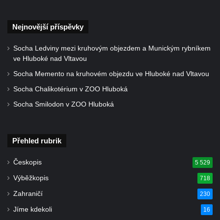
Mirošovicích
Socha vodníka u požární nádrže v
Nejnovější příspěvky
Mirošovicích
Socha býka před areálem firmy 2JCP v
Socha Ledviny mezi kruhovým objezdem a Munickým rybníkem
ve Hluboké nad Vltavou
Račicích
Socha Memento na kruhovém objezdu ve Hluboké nad Vltavou
Povodňový sloup II. v Dobříni
Socha Chalikotérium v ZOO Hluboká
Povodňový sloup I. v Dobříni
Socha Smilodon v ZOO Hluboká
Pamětní kámen vodního díla Josefův Důl
Socha svatého Floriána na domě čp. 3 v
Oparnu
Přehled rubrik
Socha svaté Anny u domu čp. 3 v Oparnu
Českopis
5 529
Lavička Václava Havla v Pardubicích
Výběžkopis
718
Lavička Václava Havla v Novém Boru
Zahraničí
230
Lavička Václava Havla v Krásné Lípě
Jíme kdekoli
Upoutávka JduHřebenovkou u parkoviště
16