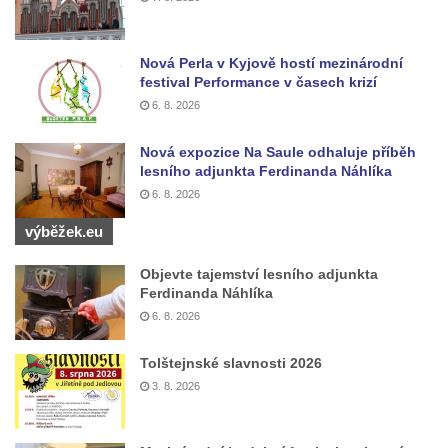
Sadech u Mlýnské stoky v Českých
Budějovicích
Nová Perla v Kyjově hostí mezinárodní
Sochy brouků u Mlýnské stoky v Českých
festival Performance v časech krizí
Budějovicích
6. 8. 2026
Socha svatého Vincence Ferrerského na
Nová expozice Na Saule odhaluje příběh
nádvoří kláštera dominikánů v Českých
lesního adjunkta Ferdinanda Náhlíka
Budějovicích
6. 8. 2026
Socha svatého Zachariáše na nádvoří
výběžek.eu
kláštera dominikánů v Českých
Budějovicích
Objevte tajemství lesního adjunkta
Ferdinanda Náhlíka
Socha svatého Josefa na nádvoří kláštera
6. 8. 2026
dominikánů v Českých Budějovicích
Socha svaté Anny na nádvoří kláštera
Tolštejnské slavnosti 2026
dominikánů v Českých Budějovicích
3. 8. 2026
Socha svatého Dominika na nádvoří
kláštera dominikánů v Českých