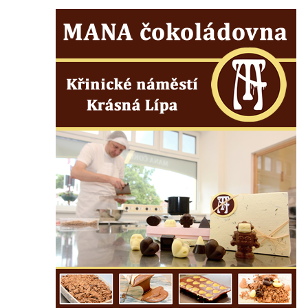
Újezd a Krauchthal v parku na Náměstí v
Kamenném Újezdě
Socha na náměstí J. V. Kamarýta ve
Velešíně
Pomník J. V. Kamarýta v Krumlovské ulici ve
Velešíně
Pamětní deska arcibiskupa Micara ve
vstupu do poutního místa Římov
Plastika Koule v Gutenbergově ulici v
Liberci
Pamětní deska Vojtěcha Kocmicha na
domě čp. 37 v ulici Betlém v Římově
Pomník na paměť zrušení roboty v Plavu
Socha vodníka v Plavu
Socha svatého Jana Nepomuckého v