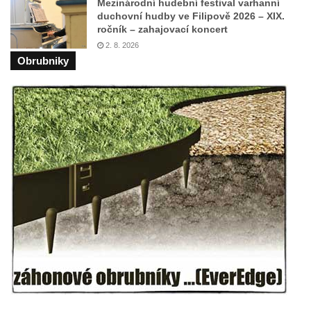
Mezinárodní hudební festival varhanní
Budějovicích
duchovní hudby ve Filipově 2026 – XIX.
ročník – zahajovací koncert
Sousoší Kalvárie před klášterem
2. 8. 2026
dominikánů u Piaristického náměstí v
Obrubniky
Českých Budějovicích
Socha svatého Václava u pramene v
Semilech
Pamětní deska Tomáše Garrigue Masaryka
na radnici v Českých Budějovicích
Pamětní deska na biskupské rezidenci v
Českých Budějovicích
Pamětní deska Josefa Hloucha na
biskupské rezidenci v Českých
Budějovicích
Socha žáby u rybníčku na Náměstí v
Kamenném Újezdě
Pamětní kámen družebních obcí Kamenný