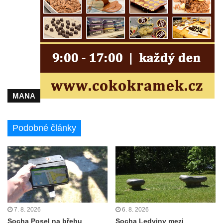
Socha Panter v ZOO Leipzig
Socha Dívka s mušlí v ZOO Leipzig
Socha Tygr v ZOO Leipzig
Socha Atlet v ZOO Leipzig
Socha Marabu v ZOO Leipzig
Busta Karla Maxe Schneidera v ZOO
Leipzig
MANA
Socha Iásón v ZOO Leipzig
Socha Mladý slon v ZOO Leipzig
Podobné články
Socha Býk v ZOO Dresden
Socha Uprchlý otrok bojuje s divokým psem
v ZOO Dresden
Socha krokodýla v ZOO Dresden
Socha slona v ZOO Dresden
7. 8. 2026
6. 8. 2026
Socha Faun s medvíďaty v ZOO Dresden
Socha Posel na břehu
Socha Ledviny mezi