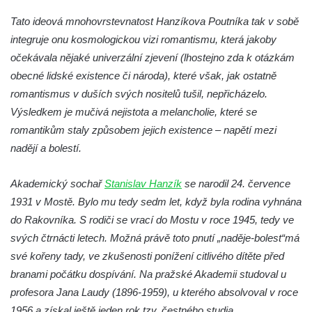
Reliéf Rodina a práce na budově záložny
Tato ideová mnohovrstevnatost Hanzíkova Poutníka tak v sobě
čp. 69/1 v Českých Budějovicích
integruje onu kosmologickou vizi romantismu, která jakoby
Socha Jana Valeria Jirsíka u Černé věže v
očekávala nějaké univerzální zjevení (lhostejno zda k otázkám
Českých Budějovicích
obecné lidské existence či národa), které však, jak ostatně
romantismus v duších svých nositelů tušil, nepřicházelo.
Socha Krista klesajícího pod křížem u
Výsledkem je mučivá nejistota a melancholie, které se
kostela svatého Mikuláše v Českých
romantikům staly způsobem jejich existence – napětí mezi
Budějovicích
nadějí a bolestí.
Socha svatého Jana Nepomuckého u
kostela svaté Rodiny v Českých
Akademický sochař
Stanislav Hanzík
se narodil 24. července
Budějovicích
1931 v Mostě. Bylo mu tedy sedm let, když byla rodina vyhnána
Socha S tebou v parku na Senovážném
do Rakovníka. S rodiči se vrací do Mostu v roce 1945, tedy ve
náměstí v Českých Budějovicích
svých čtrnácti letech. Možná právě toto pnutí „naděje-bolest“má
Socha Tornádo v parku na Senovážném
své kořeny tady, ve zkušenosti ponížení citlivého dítěte před
náměstí v Českých Budějovicích
branami počátku dospívání. Na pražské Akademii studoval u
Sousoší Humanoidi na Lannově třídě v
profesora Jana Laudy (1896-1959), u kterého absolvoval v roce
Českých Budějovicích
1956 a získal ještě jeden rok tzv. čestného studia.