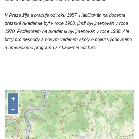
Pomník Vojtěcha Adalberta Lanny v parku
V Praze žije a pracuje od roku 1957. Habilitován na docenta
Na Sadech v Českých Budějovicích
pražské Akademie byl v roce 1968, jímž byl jmenován v roce
Pomník Přemysla Otakara II. v parku Na
1970. Profesorem na Akademii byl jmenován v roce 1988. Ale
Sadech v Českých Budějovicích
brzy pro neshody s novým vedením školy o pojetí výchovného
Socha Mateřství v parku Na Sadech v
a uměleckého programu z Akademie odchází.
Českých Budějovicích
Památník Otokara Mokrého v parku Na
Sadech v Českých Budějovicích
Poslední dochovaný tramvajový sloup na
Pražské třídě v Českých Budějovicích
Socha Civilizovaní na Husově třídě v
Českých Budějovicích
Socha svatého Jana Nepomuckého Na
Sadech u Mlýnské stoky v Českých
Budějovicích