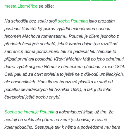
Socha Plejtvák obrovský v ZOO Hluboká
města Litoměřice
se píše:
Socha Medvěd jeskynní v ZOO Hluboká
Na schodišti bez soklu stojí
socha Poutníka
jako prozatím
Socha Mamutí lebka v ZOO Hluboká
poslední litoměřický pokus vyjádřit exteriérovou sochou
Socha Mamut srstnatý v ZOO Hluboká
fenomén Máchova romanstismu. Poutník je dílem jednoho z
Socha Orel v ZOO Hluboká
předních českých sochařů, jehož tvorba dojde (na rozdíl od
Socha Vydry si hrají v ZOO Hluboká
zahraničí) doma porozumění tak za padesát let. Nebude to
případ první ani poslední. Vždyť Máchův Máj po jeho odmítnutí
Socha Přátelství v ZOO Hluboká
doma vydali nejprve Němci v německém překladu v roce 1844.
Socha Matka příroda v ZOO Hluboká
Češi pak až za čtvrt století a to ještě ne z důvodů uměleckých,
Socha Lišky v ZOO Hluboká
ale nacionálních. Hanzíkova bronzová plastika tu stojí od
Socha Kudlanka v ZOO Hluboká
počátku devadesátých let (vznikla 1991), a tak jí do toho
Socha Vlčice s mládětem v ZOO Hluboká
čtvrtstoletí ještě trochu chybí.
Socha Rys číhající na srnu v ZOO Hluboká
Socha se jmenuje Poutník
a kolemjdoucí irituje už tím, že
Socha Orlice v ZOO Hluboká
nestojí na soklu ale přímo na zemi (schodišti) v rovině
Socha Tygr v ZOO Hluboká
kolemjdoucího. Sestupuje tak k němu a podvědomě mu bere