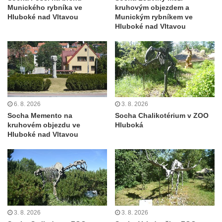
Socha divokého prasete před vstupem do
Munického rybníka ve
kruhovým objezdem a
Hluboké nad Vltavou
Munickým rybníkem ve
ZOO Dresden
Hluboké nad Vltavou
Socha světce severně od Lužce nad
Vltavou
Pamětní kámen revitalizace Vltavy Vraňany
– Hořín u Lužce nad Vltavou
Strom svobody a památník 100 let republiky
a 30. výročí listopadu 1989 v Hrobčicích
6. 8. 2026
3. 8. 2026
Socha Memento na
Socha Chalikotérium v ZOO
Boží muka v parku před domem čp. 17 v
kruhovém objezdu ve
Hluboká
Hrobčicích
Hluboké nad Vltavou
Sochy „Klaun a dívenka“ v parku v centru
Hrobčic
Socha svatého Antonína poustevníka v
Mirošovicích
Socha vodníka u požární nádrže v
3. 8. 2026
3. 8. 2026
Mirošovicích