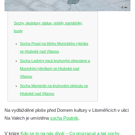
Sochy, skulptury, statue, reliéfy, památníky,
busty
Socha Posel na břehu Munického rybníka
ve Hluboké nad Vltavou
Socha Ledviny mezi kruhovým objezdem a
Munickým rybníkem ve Hluboké nad
Vltavou
Socha Memento na kruhovém objezdu ve
Hluboké nad Vltavou
Socha Chalikotérium v ZOO Hluboká
Na vydlážděné ploše před Domem kultury v Litoměřicích v ulici
Socha Smilodon v ZOO Hluboká
Na Valech je umístěna
socha Poutník
.
Socha Veledaněk v ZOO Hluboká
Socha Koroun bezzubý v ZOO Hluboká
V knize
Kdo se to na nás dívá! – Co prozrazují a tají sochy