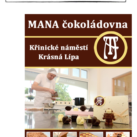
května v Rumburku
Pamětní deska Johanna Neumanna
severně od Tokáně
Obrázek svatého Huberta na buku svatého
Huberta
Obrázek svatého Jakuba na skále u cesty
východně od Srbské Kamenice
Busta Jana Amose Komenského na domě
čp. 37 v Račicích
Socha ležícího koně v Sadech
Československé armády v Teplicích
Socha Medvídě v Tierpark Chemnitz
Sochy Ležící žena v Tierpark Chemnitz
Sochy Ptáci v Tierpark Chemnitz
Socha Skupina jeřábů v Tierpark Chemnitz