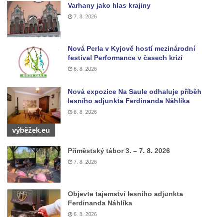
Varhany jako hlas krajiny
Českých Budějovicích
7. 8. 2026
Socha svatého Václava u pramene v
Semilech
Nová Perla v Kyjově hostí mezinárodní
Pamětní deska Tomáše Garrigue Masaryka
festival Performance v časech krizí
na radnici v Českých Budějovicích
6. 8. 2026
Pamětní deska na biskupské rezidenci v
Nová expozice Na Saule odhaluje příběh
Českých Budějovicích
lesního adjunkta Ferdinanda Náhlíka
Pamětní deska Josefa Hloucha na
6. 8. 2026
biskupské rezidenci v Českých
výběžek.eu
Budějovicích
Příměstský tábor 3. – 7. 8. 2026
Socha žáby u rybníčku na Náměstí v
7. 8. 2026
Kamenném Újezdě
Pamětní kámen družebních obcí Kamenný
Újezd a Krauchthal v parku na Náměstí v
Objevte tajemství lesního adjunkta
Ferdinanda Náhlíka
Kamenném Újezdě
6. 8. 2026