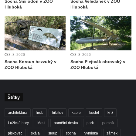
Socha Smilodon v ZOO
Socha Veledaněk v ZOO
Socha býka před areálem firmy 2JCP v
Hluboká
Hluboká
Račicích
Povodňový sloup II. v Dobříni
Povodňový sloup I. v Dobříni
Pamětní kámen vodního díla Josefův Důl
Socha svatého Floriána na domě čp. 3 v
3. 8. 2026
3. 8. 2026
Oparnu
Socha Koroun bezzubý v
Socha Plejtvák obrovský v
ZOO Hluboká
ZOO Hluboká
Socha svaté Anny u domu čp. 3 v Oparnu
Lavička Václava Havla v Pardubicích
Lavička Václava Havla v Novém Boru
Lavička Václava Havla v Krásné Lípě
Štítky
Upoutávka JduHřebenovkou u parkoviště
architektura
hrob
hřbitov
kaple
kostel
kříž
na Mezní Louce
Lužické hory
Most
pamětní deska
park
pomník
Kamenný obelisk na vyhlídce u Pravčické
brány
pískovec
skála
sloup
socha
vyhlídka
zámek