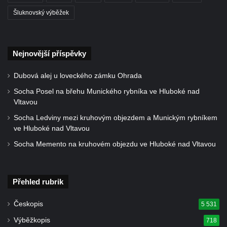
Sousoší svatého Václava, svatého Floriána
Šluknovský výběžek
a svatého Jana Nepomuckého východně
od Mezné
Socha vodníka na trase naučné stezky v
Nejnovější příspěvky
Srbské Kamenici
Dubová alej u loveckého zámku Ohrada
Podstavec v zámecké zahradě v Duchcově
Socha Posel na břehu Munického rybníka ve Hluboké nad
Sousoší dětí u obecního úřadu v Janově
Vltavou
Socha Andromedé u pavilonu Reinerovy
Socha Ledviny mezi kruhovým objezdem a Munickým rybníkem
fresky v Duchcově
ve Hluboké nad Vltavou
Socha Amfitrité u pavilonu Reinerovy fresky
Socha Memento na kruhovém objezdu ve Hluboké nad Vltavou
v Duchcově
Socha Flóry u pavilonu Reinerovy fresky v
Duchcově
Přehled rubrik
Socha Afrodité u pavilonu Reinerovy fresky
Českopis
5 531
v Duchcově
Výběžkopis
718
Pamětní kámen rybníka Barbory v