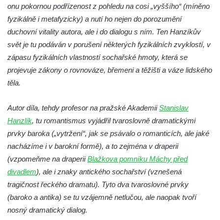
Socha Želva v ZOO Hluboká
onu pokornou podřízenost z pohledu na cosi „vyššího“ (míněno
Socha Kozorožec horský v ZOO Hluboká
fyzikálně i metafyzicky) a nutí ho nejen do porozumění
duchovní vitality autora, ale i do dialogu s ním. Ten Hanzíkův
Socha Včela v ZOO Hluboká
svět je tu podáván v porušení některých fyzikálních zvyklostí, v
Socha Housenka v ZOO Hluboká
zápasu fyzikálních vlastností sochařské hmoty, která se
Socha Nosorožík v ZOO Hluboká
projevuje zákony o rovnováze, břemeni a těžišti a váze lidského
Socha Rosomák v ZOO Hluboká
těla.
Socha Beruška v ZOO Hluboká
Autor díla, tehdy profesor na pražské Akademii
Stanislav
Socha Vážka v ZOO Hluboká
Hanzlík
, tu romantismus vyjádřil tvaroslovně dramatickými
Socha Volavka v ZOO Hluboká
prvky baroka („vytržení“, jak se psávalo o romanticích, ale jaké
Flamingo trůn v ZOO Hluboká
nacházíme i v barokní formě), a to zejména v draperii
Lavička Kůň Převalského v ZOO Hluboká
(vzpomeňme na draperii
Blažkova pomníku Máchy před
Lysá nad Labem, barokní město Šporkovo
divadlem
), ale i znaky antického sochařství (vznešená
tragičnost řeckého dramatu). Tyto dva tvaroslovné prvky
Socha Opičákovník v ZOO Hluboká
(baroko a antika) se tu vzájemně netlučou, ale naopak tvoří
Socha Roháč v ZOO Hluboká
nosný dramatický dialog.
Socha Mystik v ZOO Hluboká