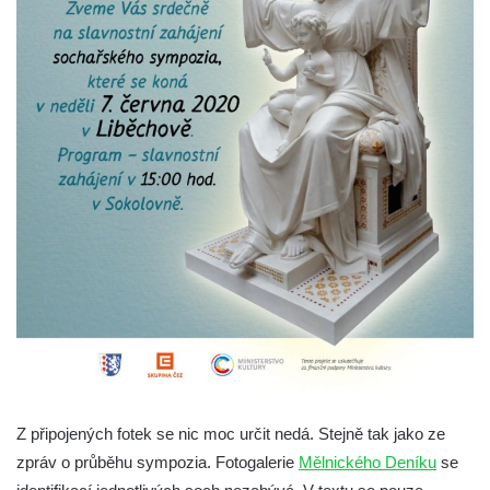
Socha Želva v ZOO Hluboká
Socha Kozorožec horský v ZOO Hluboká
Socha Včela v ZOO Hluboká
Socha Housenka v ZOO Hluboká
Socha Nosorožík v ZOO Hluboká
Socha Rosomák v ZOO Hluboká
Socha Beruška v ZOO Hluboká
Socha Vážka v ZOO Hluboká
Socha Volavka v ZOO Hluboká
Flamingo trůn v ZOO Hluboká
Lavička Kůň Převalského v ZOO Hluboká
Lysá nad Labem, barokní město Šporkovo
Socha Opičákovník v ZOO Hluboká
Z připojených fotek se nic moc určit nedá. Stejně tak jako ze
Socha Roháč v ZOO Hluboká
zpráv o průběhu sympozia. Fotogalerie
Mělnického Deníku
se
Socha Mystik v ZOO Hluboká