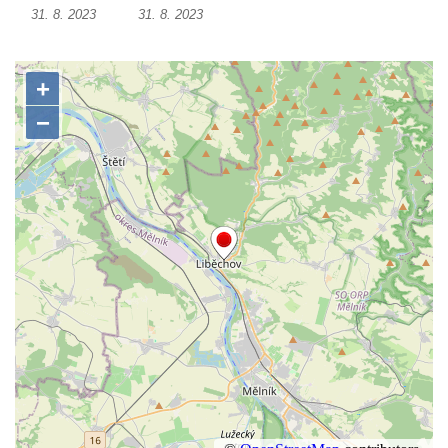
31. 8. 2023
31. 8. 2023
Českých Budějovicích
Socha svatého Václava u pramene v
Semilech
Pamětní deska Tomáše Garrigue Masaryka
na radnici v Českých Budějovicích
Pamětní deska na biskupské rezidenci v
Českých Budějovicích
Pamětní deska Josefa Hloucha na
biskupské rezidenci v Českých
Budějovicích
Socha žáby u rybníčku na Náměstí v
Kamenném Újezdě
Pamětní kámen družebních obcí Kamenný
Újezd a Krauchthal v parku na Náměstí v
Kamenném Újezdě