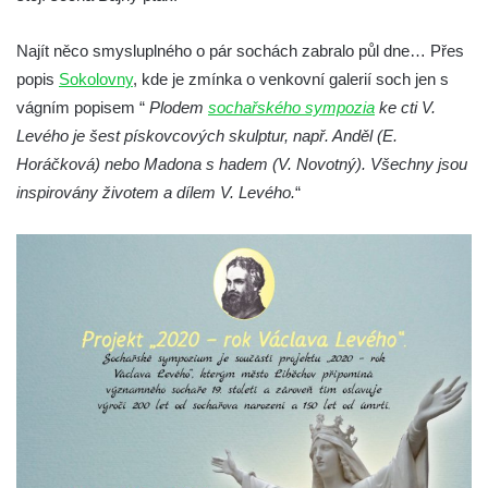
Socha Plejtvák obrovský v ZOO Hluboká
Najít něco smysluplného o pár sochách zabralo půl dne… Přes
Socha Medvěd jeskynní v ZOO Hluboká
popis
Sokolovny
, kde je zmínka o venkovní galerií soch jen s
Socha Mamutí lebka v ZOO Hluboká
vágním popisem “
Plodem
sochařského sympozia
ke cti V.
Socha Mamut srstnatý v ZOO Hluboká
Levého je šest pískovcových skulptur, např. Anděl (E.
Socha Orel v ZOO Hluboká
Horáčková) nebo Madona s hadem (V. Novotný). Všechny jsou
Socha Vydry si hrají v ZOO Hluboká
inspirovány životem a dílem V. Levého.
“
Socha Přátelství v ZOO Hluboká
Socha Matka příroda v ZOO Hluboká
Socha Lišky v ZOO Hluboká
Socha Kudlanka v ZOO Hluboká
Socha Vlčice s mládětem v ZOO Hluboká
Socha Rys číhající na srnu v ZOO Hluboká
Socha Orlice v ZOO Hluboká
Socha Tygr v ZOO Hluboká