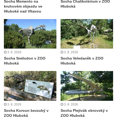
Socha Memento na
Socha Chalikotérium v ZOO
Sousoší svatého Václava, svatého Floriána
kruhovém objezdu ve
Hluboká
a svatého Jana Nepomuckého východně
Hluboké nad Vltavou
od Mezné
Socha vodníka na trase naučné stezky v
Srbské Kamenici
Podstavec v zámecké zahradě v Duchcově
Sousoší dětí u obecního úřadu v Janově
3. 8. 2026
3. 8. 2026
Socha Andromedé u pavilonu Reinerovy
Socha Smilodon v ZOO
Socha Veledaněk v ZOO
Hluboká
Hluboká
fresky v Duchcově
Socha Amfitrité u pavilonu Reinerovy fresky
v Duchcově
Socha Flóry u pavilonu Reinerovy fresky v
Duchcově
Socha Afrodité u pavilonu Reinerovy fresky
3. 8. 2026
3. 8. 2026
v Duchcově
Socha Koroun bezzubý v
Socha Plejtvák obrovský v
ZOO Hluboká
ZOO Hluboká
Pamětní kámen rybníka Barbory v