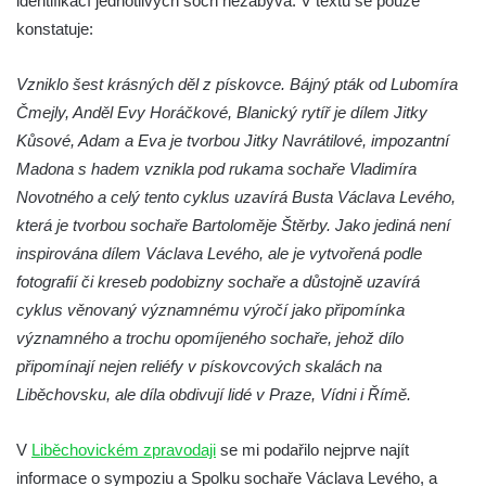
identifikací jednotlivých soch nezabývá. V textu se pouze
Reliéf Rodina a práce na budově záložny
konstatuje:
čp. 69/1 v Českých Budějovicích
Vzniklo šest krásných děl z pískovce. Bájný pták od Lubomíra
Socha Jana Valeria Jirsíka u Černé věže v
Čmejly, Anděl Evy Horáčkové, Blanický rytíř je dílem Jitky
Českých Budějovicích
Kůsové, Adam a Eva je tvorbou Jitky Navrátilové, impozantní
Socha Krista klesajícího pod křížem u
Madona s hadem vznikla pod rukama sochaře Vladimíra
kostela svatého Mikuláše v Českých
Novotného a celý tento cyklus uzavírá Busta Václava Levého,
Budějovicích
která je tvorbou sochaře Bartoloměje Štěrby. Jako jediná není
Socha svatého Jana Nepomuckého u
inspirována dílem Václava Levého, ale je vytvořená podle
kostela svaté Rodiny v Českých
fotografií či kreseb podobizny sochaře a důstojně uzavírá
Budějovicích
cyklus věnovaný významnému výročí jako připomínka
Socha S tebou v parku na Senovážném
významného a trochu opomíjeného sochaře, jehož dílo
náměstí v Českých Budějovicích
připomínají nejen reliéfy v pískovcových skalách na
Socha Tornádo v parku na Senovážném
Liběchovsku, ale díla obdivují lidé v Praze, Vídni i Římě.
náměstí v Českých Budějovicích
V
Liběchovickém zpravodaji
se mi podařilo nejprve najít
Sousoší Humanoidi na Lannově třídě v
informace o sympoziu a Spolku sochaře Václava Levého, a
Českých Budějovicích