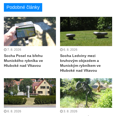
Socha býka před areálem firmy 2JCP v
Podobné články
Račicích
Povodňový sloup II. v Dobříni
Povodňový sloup I. v Dobříni
Pamětní kámen vodního díla Josefův Důl
Socha svatého Floriána na domě čp. 3 v
7. 8. 2026
6. 8. 2026
Oparnu
Socha Posel na břehu
Socha Ledviny mezi
Socha svaté Anny u domu čp. 3 v Oparnu
Munického rybníka ve
kruhovým objezdem a
Hluboké nad Vltavou
Munickým rybníkem ve
Lavička Václava Havla v Pardubicích
Hluboké nad Vltavou
Lavička Václava Havla v Novém Boru
Lavička Václava Havla v Krásné Lípě
Upoutávka JduHřebenovkou u parkoviště
na Mezní Louce
Kamenný obelisk na vyhlídce u Pravčické
6. 8. 2026
3. 8. 2026
brány