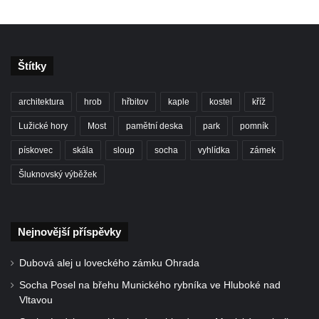
Duchcově
Delfín na Sfingovém rybníku v zámeckém
parku v Duchcově
Štítky
Sfinga II. na Sfingovém rybníku v
zámeckém parku v Duchcově
architektura
hrob
hřbitov
kaple
kostel
kříž
Sfinga I. na Sfingovém rybníku v zámeckém
Lužické hory
Most
pamětní deska
park
pomník
parku v Duchcově
pískovec
skála
sloup
socha
vyhlídka
zámek
Socha Minervy na nádvoří zámku v
Šluknovský výběžek
Duchcově
Socha Herkula se saní na nádvoří zámku v
Duchcově
Nejnovější příspěvky
Socha Herkula se lvem na nádvoří zámku v
Duchcově
Dubová alej u loveckého zámku Ohrada
Socha Marse na nádvoří zámku v
Socha Posel na břehu Munického rybníka ve Hluboké nad
Vltavou
Duchcově