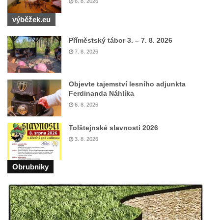
6. 8. 2026
května v Rumburku
výběžek.eu
Pamětní deska Johanna Neumanna
severně od Tokáně
Příměstský tábor 3. – 7. 8. 2026
Obrázek svatého Huberta na buku svatého
7. 8. 2026
Huberta
Obrázek svatého Jakuba na skále u cesty
Objevte tajemství lesního adjunkta
východně od Srbské Kamenice
Ferdinanda Náhlíka
Busta Jana Amose Komenského na domě
6. 8. 2026
čp. 37 v Račicích
Tolštejnské slavnosti 2026
Socha ležícího koně v Sadech
3. 8. 2026
Československé armády v Teplicích
Socha Medvídě v Tierpark Chemnitz
Obrubniky
Sochy Ležící žena v Tierpark Chemnitz
Sochy Ptáci v Tierpark Chemnitz
Socha Skupina jeřábů v Tierpark Chemnitz