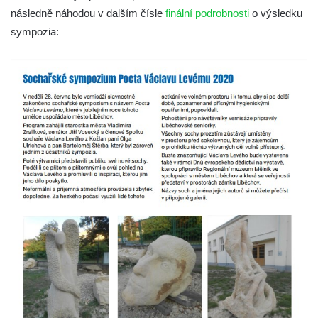
následně náhodou v dalším čísle
finální podrobnosti
o výsledku
Pomník Vojtěcha Adalberta Lanny v parku
sympozia:
Na Sadech v Českých Budějovicích
Pomník Přemysla Otakara II. v parku Na
Sadech v Českých Budějovicích
Socha Mateřství v parku Na Sadech v
Českých Budějovicích
Památník Otokara Mokrého v parku Na
Sadech v Českých Budějovicích
Poslední dochovaný tramvajový sloup na
Pražské třídě v Českých Budějovicích
Socha Civilizovaní na Husově třídě v
Českých Budějovicích
Socha svatého Jana Nepomuckého Na
Sadech u Mlýnské stoky v Českých
Budějovicích