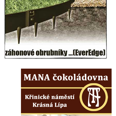
Socha Panter v ZOO Leipzig
Socha Dívka s mušlí v ZOO Leipzig
Socha Tygr v ZOO Leipzig
Socha Atlet v ZOO Leipzig
Socha Marabu v ZOO Leipzig
Busta Karla Maxe Schneidera v ZOO
Leipzig
Socha Iásón v ZOO Leipzig
Socha Mladý slon v ZOO Leipzig
Socha Býk v ZOO Dresden
Socha Uprchlý otrok bojuje s divokým psem
v ZOO Dresden
Socha krokodýla v ZOO Dresden
Socha slona v ZOO Dresden
Socha Faun s medvíďaty v ZOO Dresden