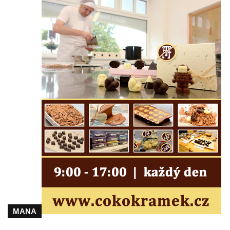
Socha divokého prasete před vstupem do
ZOO Dresden
Socha světce severně od Lužce nad
Vltavou
Pamětní kámen revitalizace Vltavy Vraňany
– Hořín u Lužce nad Vltavou
Strom svobody a památník 100 let republiky
a 30. výročí listopadu 1989 v Hrobčicích
Boží muka v parku před domem čp. 17 v
Hrobčicích
Sochy „Klaun a dívenka“ v parku v centru
Hrobčic
Socha svatého Antonína poustevníka v
Mirošovicích
Socha vodníka u požární nádrže v
MANA
Mirošovicích