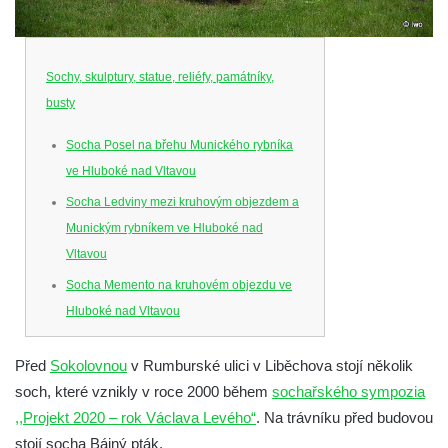
Sochy, skulptury, statue, reliéfy, památníky,
busty
Socha Posel na břehu Munického rybníka
ve Hluboké nad Vltavou
Socha Ledviny mezi kruhovým objezdem a
Munickým rybníkem ve Hluboké nad
Vltavou
Socha Memento na kruhovém objezdu ve
Hluboké nad Vltavou
Socha Chalikotérium v ZOO Hluboká
Před
Sokolovnou
v Rumburské ulici v Liběchova stojí několik
Socha Smilodon v ZOO Hluboká
soch, které vznikly v roce 2000 během
sochařského sympozia
Socha Veledaněk v ZOO Hluboká
,,Projekt 2020 – rok Václava Levého“
. Na trávníku před budovou
Socha Koroun bezzubý v ZOO Hluboká
stojí socha Bájný pták.