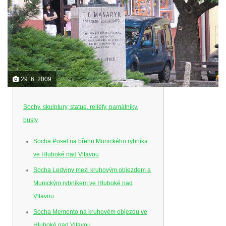
29. 6. 2009
Sochy, skulptury, statue, reliéfy, památníky,
busty
Socha Posel na břehu Munického rybníka
ve Hluboké nad Vltavou
Socha Ledviny mezi kruhovým objezdem a
Munickým rybníkem ve Hluboké nad
Vltavou
Socha Memento na kruhovém objezdu ve
Hluboké nad Vltavou