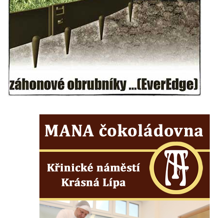
Hrobčic
Socha svatého Antonína poustevníka v
Mirošovicích
Socha vodníka u požární nádrže v
Mirošovicích
Socha býka před areálem firmy 2JCP v
Račicích
Povodňový sloup II. v Dobříni
Povodňový sloup I. v Dobříni
Pamětní kámen vodního díla Josefův Důl
Socha svatého Floriána na domě čp. 3 v
Oparnu
Socha svaté Anny u domu čp. 3 v Oparnu
Lavička Václava Havla v Pardubicích
Lavička Václava Havla v Novém Boru