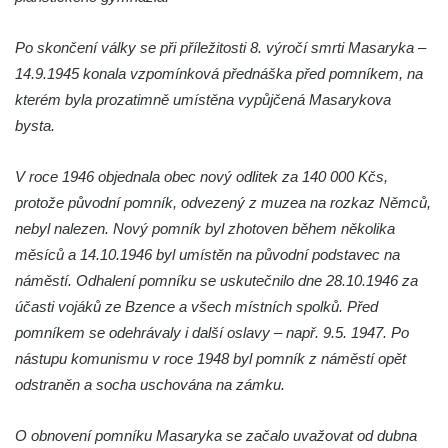
Českých Budějovicích
Po skončení války se při příležitosti 8. výročí smrti Masaryka –
Socha svatého Jana Nepomuckého Na
14.9.1945 konala vzpomínková přednáška před pomníkem, na
Sadech u Mlýnské stoky v Českých
kterém byla prozatimně umístěna vypůjčená Masarykova
Budějovicích
bysta.
Sochy brouků u Mlýnské stoky v Českých
Budějovicích
V roce 1946 objednala obec nový odlitek za 140 000 Kčs,
Socha svatého Vincence Ferrerského na
protože původní pomník, odvezený z muzea na rozkaz Němců,
nádvoří kláštera dominikánů v Českých
nebyl nalezen. Nový pomník byl zhotoven během několika
Budějovicích
měsíců a 14.10.1946 byl umístěn na původní podstavec na
Socha svatého Zachariáše na nádvoří
náměstí. Odhalení pomníku se uskutečnilo dne 28.10.1946 za
kláštera dominikánů v Českých
účasti vojáků ze Bzence a všech místních spolků. Před
Budějovicích
pomníkem se odehrávaly i další oslavy – např. 9.5. 1947. Po
nástupu komunismu v roce 1948 byl pomník z náměstí opět
Socha svatého Josefa na nádvoří kláštera
odstraněn a socha uschována na zámku.
dominikánů v Českých Budějovicích
Socha svaté Anny na nádvoří kláštera
O obnovení pomníku Masaryka se začalo uvažovat od dubna
dominikánů v Českých Budějovicích