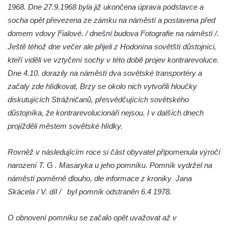
1968. Dne 27.9.1968 byla již ukončena úprava podstavce a
Socha svatého Dominika na nádvoří
socha opět převezena ze zámku na náměstí a postavena před
kláštera dominikánů v Českých
domem vdovy Fialové. / dnešní budova Fotografie na náměstí /.
Budějovicích
Ještě téhož dne večer ale přijeli z Hodonína sovětští důstojníci,
Sousoší Kalvárie před klášterem
kteří viděli ve vztyčení sochy v této době projev kontrarevoluce.
dominikánů u Piaristického náměstí v
Dne 4.10. dorazily na náměstí dva sovětské transportéry a
Českých Budějovicích
začaly zde hlídkovat, Brzy se okolo nich vytvořili hloučky
Socha svatého Václava u pramene v
diskutujících Strážničanů, přesvědčujících sovětského
Semilech
důstojníka, že kontrarevolucionáři nejsou. I v dalších dnech
projížděli městem sovětské hlídky.
Pamětní deska Tomáše Garrigue Masaryka
na radnici v Českých Budějovicích
Rovněž v následujícím roce si část obyvatel připomenula výročí
Pamětní deska na biskupské rezidenci v
narození T. G . Masaryka u jeho pomníku. Pomník vydržel na
Českých Budějovicích
náměstí poměrně dlouho, dle informace z kroniky Jana
Pamětní deska Josefa Hloucha na
Skácela / V. díl / byl pomník odstraněn 6.4 1978.
biskupské rezidenci v Českých
Budějovicích
O obnovení pomníku se začalo opět uvažovat až v
Socha žáby u rybníčku na Náměstí v