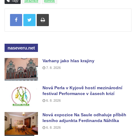
Tagy
Strážnice
pomník
Socha Medvídě v Tierpark Chemnitz
Sochy Ležící žena v Tierpark Chemnitz
Tisknout
Sochy Ptáci v Tierpark Chemnitz
Socha Skupina jeřábů v Tierpark Chemnitz
Socha Panter v ZOO Leipzig
naseveru.net
Socha Dívka s mušlí v ZOO Leipzig
Socha Tygr v ZOO Leipzig
Varhany jako hlas krajiny
7. 8. 2026
Socha Atlet v ZOO Leipzig
Socha Marabu v ZOO Leipzig
Nová Perla v Kyjově hostí mezinárodní
Busta Karla Maxe Schneidera v ZOO
festival Performance v časech krizí
Leipzig
6. 8. 2026
Socha Iásón v ZOO Leipzig
Nová expozice Na Saule odhaluje příběh
Socha Mladý slon v ZOO Leipzig
lesního adjunkta Ferdinanda Náhlíka
Socha Býk v ZOO Dresden
6. 8. 2026
Socha Uprchlý otrok bojuje s divokým psem