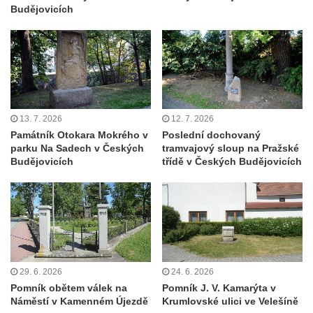
Budějovicích
Socha Herkula se lvem na nádvoří zámku v
Duchcově
Socha Marse na nádvoří zámku v
Duchcově
Socha svatého Václava u kostela
Zvěstování Panny Marie v Duchcově
13. 7. 2026
12. 7. 2026
Památník Otokara Mokrého v
Poslední dochovaný
Socha svatého Prokopa u kostela
parku Na Sadech v Českých
tramvajový sloup na Pražské
Zvěstování Panny Marie v Duchcově
Budějovicích
třídě v Českých Budějovicích
Socha Hoch vytahující si trn z paty v Knížecí
zahradě v zámeckém parku v Duchcově
Socha Niké v Knížecí zahradě v zámeckém
parku v Duchcově
Socha Walthera von der Vogelweide v
29. 6. 2026
24. 6. 2026
Duchcově
Pomník obětem válek na
Pomník J. V. Kamarýta v
Busta Bedřicha Smetany v sadech B.
Náměstí v Kamenném Újezdě
Krumlovské ulici ve Velešíně