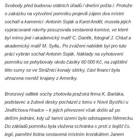
Socha Vlčice s mládětem v ZOO Hluboká
Svobody před budovou státních úřadů / dnešní pošta /. Protože
o zakázku na vytvoření pomníku projevili zájem dva místní
Socha Rys číhající na srnu v ZOO Hluboká
sochaři a kameníci -Antonín Soják a Karel Anděl, musela jejich
Socha Orlice v ZOO Hluboká
vypracované návrhy posuzovala sestavená komise, ve které
Socha Tygr v ZOO Hluboká
byl mimo jiné i akademický malíř C. Daněk, fotograf J. Chlud a
Socha Želva v ZOO Hluboká
akademický malíř M. Sylla.. Po zvážení nabídek byl pro tuto
Socha Kozorožec horský v ZOO Hluboká
práci vybrán sochař Antonín Soják. Náklady na vyhotovení
pomníku se pohybovaly okolo částky 60 000 Kč, na zajištění
Socha Včela v ZOO Hluboká
této sumy se ve Strážnici konaly sbírky, část financí byla
Socha Housenka v ZOO Hluboká
uhrazena rovněž krajany z Ameriky.
Socha Nosorožík v ZOO Hluboká
Socha Rosomák v ZOO Hluboká
Bronzový odlitek sochy zhotovila pražská firma K. Bartáka,
Socha Beruška v ZOO Hluboká
podstavec a žulové desky pocházel z lomu v Nové Bystřici u
Jindřichova Hradce – k jejich převezení však došlo až po
Socha Vážka v ZOO Hluboká
delším jednání, kdy už tamní území bylo odstoupeno Německu.
Socha Volavka v ZOO Hluboká
Do základů pomníku byla vložena schránka s prstí z bojišť čs.
Flamingo trůn v ZOO Hluboká
legií, pamětní listina sestavená místním kronikářem Janem