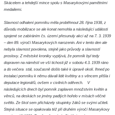
Lavička Kůň Převalského v ZOO Hluboká
Skácelem a tehdejší mince spolu s Masarykovými pamětními
Lysá nad Labem, barokní město Šporkovo
medailemi.
Socha Opičákovník v ZOO Hluboká
Slavnost odhalení pomníku měla proběhnout 28. října 1938, z
Socha Roháč v ZOO Hluboká
důvodu mobilizace se ale konat nemohla a následující události
Socha Mystik v ZOO Hluboká
spojené se zabíráním čs. území přesunuly akci až na 7. 3. 1939
Reliéf Rodina a práce na budově záložny
– den 89. výročí Masarykových narozenin. Ani v tento den ale
čp. 69/1 v Českých Budějovicích
nebyla slavnost povolena, stejně jako průvody a slavností
Socha Jana Valeria Jirsíka u Černé věže v
proslovy. Z městské kroniky vyplývá, že pomník byl tedy
Českých Budějovicích
dopraven na náměstí ve vší tichosti již v sobotu 4.3. 1939 ráno
a do večera stál, současně došlo také k úpravě okolí. Ihned po
Socha Krista klesajícího pod křížem u
instalaci pomníku k němu dávali lidé květiny a s věncem přišla i
kostela svatého Mikuláše v Českých
deputace legionářů, ovšem v civilních oděvech. V
Budějovicích
následujících dnech byl pomník zaplaven množstvím květin a
Socha svatého Jana Nepomuckého u
věnců, na deskách se jmény padlých hořelo v mísách věčné
kostela svaté Rodiny v Českých
světlo. Ze škol sem přicházely skupinky žáků se svými učiteli.
Budějovicích
Stejná situace se opakovala též při druhém výročí Masarykovy
Socha S tebou v parku na Senovážném