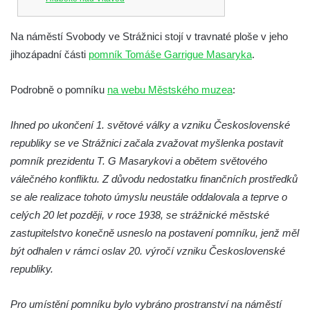
Socha Chalikotérium v ZOO Hluboká
Na náměstí Svobody ve Strážnici stojí v travnaté ploše v jeho
Socha Smilodon v ZOO Hluboká
jihozápadní části
pomník Tomáše Garrigue Masaryka
.
Socha Veledaněk v ZOO Hluboká
Socha Koroun bezzubý v ZOO Hluboká
Podrobně o pomníku
na webu Městského muzea
:
Socha Plejtvák obrovský v ZOO Hluboká
Ihned po ukončení 1. světové války a vzniku Československé
Socha Medvěd jeskynní v ZOO Hluboká
republiky se ve Strážnici začala zvažovat myšlenka postavit
Socha Mamutí lebka v ZOO Hluboká
pomník prezidentu T. G Masarykovi a obětem světového
Socha Mamut srstnatý v ZOO Hluboká
válečného konfliktu. Z důvodu nedostatku finančních prostředků
Socha Orel v ZOO Hluboká
se ale realizace tohoto úmyslu neustále oddalovala a teprve o
Socha Vydry si hrají v ZOO Hluboká
celých 20 let později, v roce 1938, se strážnické městské
zastupitelstvo konečně usneslo na postavení pomníku, jenž měl
Socha Přátelství v ZOO Hluboká
být odhalen v rámci oslav 20. výročí vzniku Československé
Socha Matka příroda v ZOO Hluboká
republiky.
Socha Lišky v ZOO Hluboká
Socha Kudlanka v ZOO Hluboká
Pro umístění pomníku bylo vybráno prostranství na náměstí