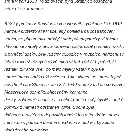
smrti v září 1939. To už ovšem byla Strážnice obsazena
náměstí v Českých Budějovicích
německou armádou.
Socha Tornádo v parku na Senovážném
náměstí v Českých Budějovicích
Říšský protektor Konstantin von Neurath vydal dne 15.6.1940
Sousoší Humanoidi na Lannově třídě v
nařízení protektorátní vládě, aby dohlédla na odstraňování
Českých Budějovicích
všeho, co připomínalo dřívější státoprávní poměry. Z tohoto
důvodu se začaly z ulic a náměstí odstraňovat pomníky, sochy
Pomník Vojtěcha Adalberta Lanny v parku
a pamětní desky, byly rušeny expozice v muzeích, nařízení se
Na Sadech v Českých Budějovicích
týkalo rovněž různých vývěsních skříní, plakátů, pečetí, či
Pomník Přemysla Otakara II. v parku Na
razítek, zkrátka vše co mělo nějaký vztah k bývalé
Sadech v Českých Budějovicích
samostatnosti mělo být zničeno. Tato situace se samozřejmě
Socha Mateřství v parku Na Sadech v
nevyhnula ani Strážnici, dne 8.7. 1940 musely být na podstavec
Českých Budějovicích
Masarykova pomníku připevněny kamenné
Památník Otokara Mokrého v parku Na
desky, zakrývající nápisy a o několik dní později byl Masarykův
Sadech v Českých Budějovicích
pomník z náměstí odstraněn úplně. Socha byla
Poslední dochovaný tramvajový sloup na
dočasně umístěna v depozitáři tehdejšího městského muzea,
Pražské třídě v Českých Budějovicích
společně s pamětní deskou sundanou z budovy bývalého
piaristického gymnázia.
Socha Civilizovaní na Husově třídě v