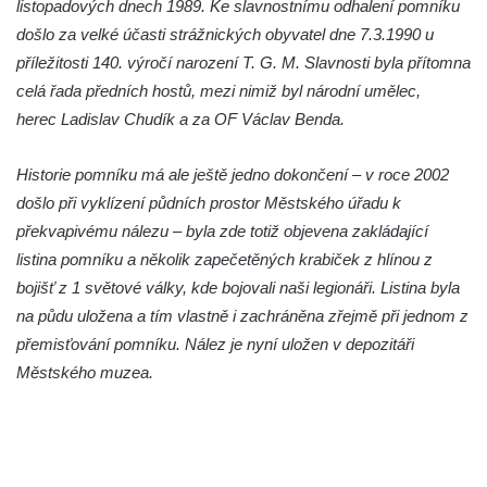
listopadových dnech 1989. Ke slavnostnímu odhalení pomníku
Kamenném Újezdě
došlo za velké účasti strážnických obyvatel dne 7.3.1990 u
Pamětní kámen družebních obcí Kamenný
příležitosti 140. výročí narození T. G. M. Slavnosti byla přítomna
Újezd a Krauchthal v parku na Náměstí v
celá řada předních hostů, mezi nimiž byl národní umělec,
Kamenném Újezdě
herec Ladislav Chudík a za OF Václav Benda.
Socha na náměstí J. V. Kamarýta ve
Historie pomníku má ale ještě jedno dokončení – v roce 2002
Velešíně
došlo při vyklízení půdních prostor Městského úřadu k
Pomník J. V. Kamarýta v Krumlovské ulici ve
překvapivému nálezu – byla zde totiž objevena zakládající
Velešíně
listina pomníku a několik zapečetěných krabiček z hlínou z
Pamětní deska arcibiskupa Micara ve
bojišť z 1 světové války, kde bojovali naši legionáři. Listina byla
vstupu do poutního místa Římov
na půdu uložena a tím vlastně i zachráněna zřejmě při jednom z
Plastika Koule v Gutenbergově ulici v
přemisťování pomníku. Nález je nyní uložen v depozitáři
Liberci
Městského muzea.
Pamětní deska Vojtěcha Kocmicha na
domě čp. 37 v ulici Betlém v Římově
Pomník na paměť zrušení roboty v Plavu