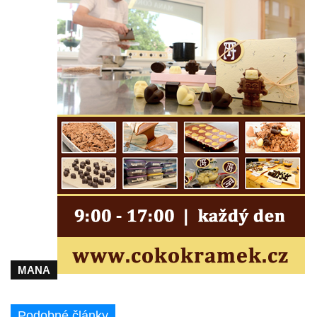
Lavička Václava Havla v Krásné Lípě
Upoutávka JduHřebenovkou u parkoviště
na Mezní Louce
Kamenný obelisk na vyhlídce u Pravčické
brány
Sousoší svatého Václava, svatého Floriána
a svatého Jana Nepomuckého východně
od Mezné
Socha vodníka na trase naučné stezky v
Srbské Kamenici
Podstavec v zámecké zahradě v Duchcově
Sousoší dětí u obecního úřadu v Janově
Socha Andromedé u pavilonu Reinerovy
fresky v Duchcově
MANA
Socha Amfitrité u pavilonu Reinerovy fresky
v Duchcově
Podobné články