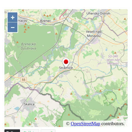
Socha vodníka v Plavu
Socha svatého Jana Nepomuckého v
Třebušíně
Pamětní deska Johanna Nepomuka
Fischera na domě čp. 5/16 na třídě 9.
května v Rumburku
Pamětní deska Johanna Neumanna
severně od Tokáně
Obrázek svatého Huberta na buku svatého
Huberta
Obrázek svatého Jakuba na skále u cesty
východně od Srbské Kamenice
Busta Jana Amose Komenského na domě
čp. 37 v Račicích
Socha ležícího koně v Sadech
Československé armády v Teplicích