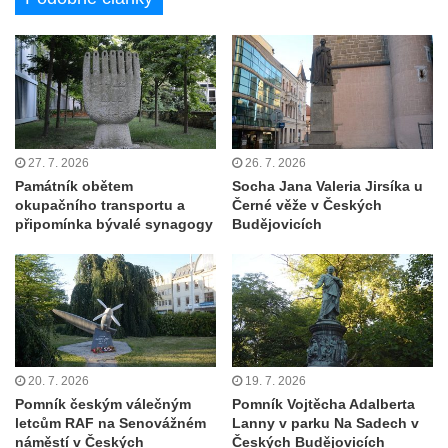
Socha Flóry u pavilonu Reinerovy fresky v
Duchcově
Socha Afrodité u pavilonu Reinerovy fresky
v Duchcově
Pamětní kámen rybníka Barbory v
Duchcově
27. 7. 2026
26. 7. 2026
Památník obětem
Socha Jana Valeria Jirsíka u
Delfín na Sfingovém rybníku v zámeckém
okupačního transportu a
Černé věže v Českých
parku v Duchcově
připomínka bývalé synagogy
Budějovicích
Sfinga II. na Sfingovém rybníku v
zámeckém parku v Duchcově
Sfinga I. na Sfingovém rybníku v zámeckém
parku v Duchcově
Socha Minervy na nádvoří zámku v
20. 7. 2026
19. 7. 2026
Duchcově
Pomník českým válečným
Pomník Vojtěcha Adalberta
Socha Herkula se saní na nádvoří zámku v
letcům RAF na Senovážném
Lanny v parku Na Sadech v
náměstí v Českých
Českých Budějovicích
Duchcově