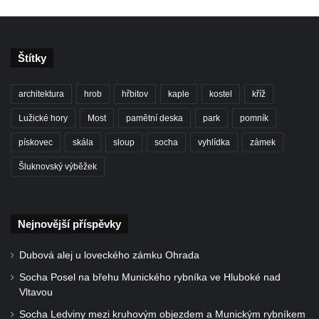
Smetany v Duchcově
Busta Ludwiga van Beethovena v sadech
B. Smetany v Duchcově
Štítky
Pomník neznámého účelu v sadech Boženy
Němcové v Duchcově
architektura
hrob
hřbitov
kaple
kostel
kříž
Památník Johanna Wolfganga Goetha u
Lužické hory
Most
pamětní deska
park
pomník
polikliniky v Nejdku
pískovec
skála
sloup
socha
vyhlídka
zámek
Socha svatého Salvátora před kostelem
svatých Petra a Pavla v Jeníkově
Šluknovský výběžek
Socha svatého Pavla před kostelem
svatých Petra a Pavla v Jeníkově
Nejnovější příspěvky
Socha svatého Petra před kostelem svatých
Petra a Pavla v Jeníkově
Dubová alej u loveckého zámku Ohrada
Socha svatého Jana Nepomuckého před
Socha Posel na břehu Munického rybníka ve Hluboké nad
kostelem svatých Petra a Pavla v Jeníkově
Vltavou
Obrázek Ježíš jako Dobrý pastýř u studánky
Socha Ledviny mezi kruhovým objezdem a Munickým rybníkem