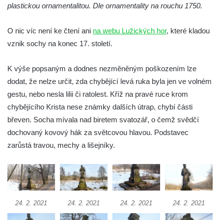
Socha Želva v ZOO Hluboká
plastickou ornamentalitou. Dle ornamentality na rouchu 1750.
Socha Kozorožec horský v ZOO Hluboká
O nic víc není ke čtení ani
na webu Lužických hor
, které kladou
Socha Včela v ZOO Hluboká
vznik sochy na konec 17. století.
Socha Housenka v ZOO Hluboká
Socha Nosorožík v ZOO Hluboká
K výše popsaným a dodnes nezměněným poškozením lze
Socha Rosomák v ZOO Hluboká
dodat, že nelze určit, zda chybějící levá ruka byla jen ve volném
gestu, nebo nesla lilii či ratolest. Kříž na pravé ruce krom
Socha Beruška v ZOO Hluboká
chybějícího Krista nese známky dalších útrap, chybí části
Socha Vážka v ZOO Hluboká
břeven. Socha mívala nad biretem svatozář, o čemž svědčí
Socha Volavka v ZOO Hluboká
dochovaný kovový hák za světcovou hlavou. Podstavec
Flamingo trůn v ZOO Hluboká
zarůstá travou, mechy a lišejníky.
Lavička Kůň Převalského v ZOO Hluboká
Lysá nad Labem, barokní město Šporkovo
Socha Opičákovník v ZOO Hluboká
Socha Roháč v ZOO Hluboká
24. 2. 2021
24. 2. 2021
24. 2. 2021
24. 2. 2021
Socha Mystik v ZOO Hluboká