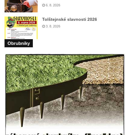
6. 8. 2026
Českých Budějovicích
Socha svatého Václava u pramene v
Tolštejnské slavnosti 2026
Semilech
3. 8. 2026
Pamětní deska Tomáše Garrigue Masaryka
na radnici v Českých Budějovicích
Obrubniky
Pamětní deska na biskupské rezidenci v
Českých Budějovicích
Pamětní deska Josefa Hloucha na
biskupské rezidenci v Českých
Budějovicích
Socha žáby u rybníčku na Náměstí v
Kamenném Újezdě
Pamětní kámen družebních obcí Kamenný
Újezd a Krauchthal v parku na Náměstí v
Kamenném Újezdě