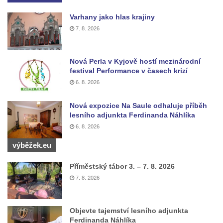
Sochy brouků u Mlýnské stoky v Českých
Budějovicích
Varhany jako hlas krajiny
7. 8. 2026
Socha svatého Vincence Ferrerského na
nádvoří kláštera dominikánů v Českých
Budějovicích
Nová Perla v Kyjově hostí mezinárodní
festival Performance v časech krizí
Socha svatého Zachariáše na nádvoří
6. 8. 2026
kláštera dominikánů v Českých
Budějovicích
Nová expozice Na Saule odhaluje příběh
Socha svatého Josefa na nádvoří kláštera
lesního adjunkta Ferdinanda Náhlíka
dominikánů v Českých Budějovicích
6. 8. 2026
Socha svaté Anny na nádvoří kláštera
výběžek.eu
dominikánů v Českých Budějovicích
Příměstský tábor 3. – 7. 8. 2026
Socha svatého Dominika na nádvoří
7. 8. 2026
kláštera dominikánů v Českých
Budějovicích
Sousoší Kalvárie před klášterem
Objevte tajemství lesního adjunkta
Ferdinanda Náhlíka
dominikánů u Piaristického náměstí v