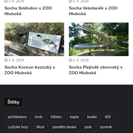
3. 8. 2026
3. 8. 2026
Socha divokého prasete před vstupem do
Socha Smilodon v ZOO
Socha Veledaněk v ZOO
ZOO Dresden
Hluboká
Hluboká
Socha světce severně od Lužce nad
Vltavou
Pamětní kámen revitalizace Vltavy Vraňany
– Hořín u Lužce nad Vltavou
Strom svobody a památník 100 let republiky
3. 8. 2026
3. 8. 2026
a 30. výročí listopadu 1989 v Hrobčicích
Socha Koroun bezzubý v
Socha Plejtvák obrovský v
Boží muka v parku před domem čp. 17 v
ZOO Hluboká
ZOO Hluboká
Hrobčicích
Sochy „Klaun a dívenka“ v parku v centru
Hrobčic
Štítky
Socha svatého Antonína poustevníka v
Mirošovicích
architektura
hrob
hřbitov
kaple
kostel
kříž
Socha vodníka u požární nádrže v
Lužické hory
Most
pamětní deska
park
pomník
Mirošovicích