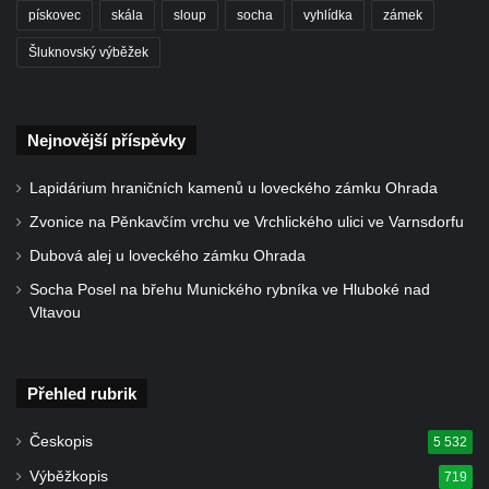
pískovec
skála
sloup
socha
vyhlídka
zámek
Socha býka před areálem firmy 2JCP v
Račicích
Šluknovský výběžek
Povodňový sloup II. v Dobříni
Povodňový sloup I. v Dobříni
Nejnovější příspěvky
Pamětní kámen vodního díla Josefův Důl
Socha svatého Floriána na domě čp. 3 v
Lapidárium hraničních kamenů u loveckého zámku Ohrada
Oparnu
Zvonice na Pěnkavčím vrchu ve Vrchlického ulici ve Varnsdorfu
Socha svaté Anny u domu čp. 3 v Oparnu
Dubová alej u loveckého zámku Ohrada
Lavička Václava Havla v Pardubicích
Socha Posel na břehu Munického rybníka ve Hluboké nad
Lavička Václava Havla v Novém Boru
Vltavou
Lavička Václava Havla v Krásné Lípě
Upoutávka JduHřebenovkou u parkoviště
Přehled rubrik
na Mezní Louce
Českopis
Kamenný obelisk na vyhlídce u Pravčické
5 532
brány
Výběžkopis
719