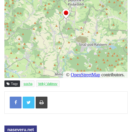
Pomník Vojtěcha Adalberta Lanny v parku
Na Sadech v Českých Budějovicích
Pomník Přemysla Otakara II. v parku Na
Sadech v Českých Budějovicích
Socha Mateřství v parku Na Sadech v
Českých Budějovicích
Památník Otokara Mokrého v parku Na
Sadech v Českých Budějovicích
Poslední dochovaný tramvajový sloup na
Pražské třídě v Českých Budějovicích
Tagy
socha
Velký Valtinov
Socha Civilizovaní na Husově třídě v
Tisknout
Českých Budějovicích
Socha svatého Jana Nepomuckého Na
Sadech u Mlýnské stoky v Českých
Budějovicích
naseveru.net