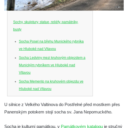
Sochy, skulptury, statue, reliéfy, památníky,
busty
Socha Posel na břehu Munického rybníka
ve Hluboké nad Vltavou
Socha Ledviny mezi kruhovým objezdem a
Munickým rybníkem ve Hluboké nad
Vltavou
Socha Memento na kruhovém objezdu ve
Hluboké nad Vltavou
Socha Chalikotérium v ZOO Hluboká
U silnice z Velkého Valtinova do Postřelné před mostkem přes
Socha Smilodon v ZOO Hluboká
Panenským potokem stojí socha sv. Jana Nepomuckého.
Socha Veledaněk v ZOO Hluboká
Socha Koroun bezzubý v ZOO Hluboká
Socha je kulturní památkou, v
Památkovém katalogu
je stručný