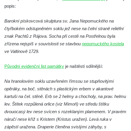
Socha Plejtvák obrovský v ZOO Hluboká
popis:
Socha Medvěd jeskynní v ZOO Hluboká
Barokní pískovcová skulptura sv. Jana Nepomuckého na
Socha Mamutí lebka v ZOO Hluboká
čtyřbokém odstupněném soklu jež nese na čelní straně reliéfní
Socha Mamut srstnatý v ZOO Hluboká
znak Pachtů z Rájova. Socha při cestě na Postřelnou byla
Socha Orel v ZOO Hluboká
zřízena nejspíš v souvislosti se stavbou
nepomuckého kostela
Socha Vydry si hrají v ZOO Hluboká
ve Valtinově 1729.
Socha Přátelství v ZOO Hluboká
Původní evidenční list památky
je naštěstí sdílnější:
Socha Matka příroda v ZOO Hluboká
Socha Lišky v ZOO Hluboká
Na hranolovém soklu uzavřeném římsou se stupňovitými
Socha Kudlanka v ZOO Hluboká
opěráky, na boč. stěnách s plastickým erbem v akantové
kartuši na čel. stěně. Erb se 2 helmy a chocholy, na prav. helmu
Socha Vlčice s mládětem v ZOO Hluboká
lev. Štítek rozpůlená orlice (viz Mimoň) ve středu štítku
Socha Rys číhající na srnu v ZOO Hluboká
dvouocasý lev nese svícen s rozeklaným plamenem. V pravém
Socha Orlice v ZOO Hluboká
náručí nese kříž s Kristem (Kristus uražen). Levá ruka v
Socha Tygr v ZOO Hluboká
zápěstí uražena. Draperie členěna svislými záhyby, s