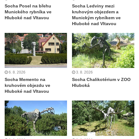
Socha Panter v ZOO Leipzig
Socha Posel na břehu
Socha Ledviny mezi
Socha Dívka s mušlí v ZOO Leipzig
Munického rybníka ve
kruhovým objezdem a
Hluboké nad Vltavou
Munickým rybníkem ve
Socha Tygr v ZOO Leipzig
Hluboké nad Vltavou
Socha Atlet v ZOO Leipzig
Socha Marabu v ZOO Leipzig
Busta Karla Maxe Schneidera v ZOO
Leipzig
Socha Iásón v ZOO Leipzig
6. 8. 2026
3. 8. 2026
Socha Mladý slon v ZOO Leipzig
Socha Memento na
Socha Chalikotérium v ZOO
kruhovém objezdu ve
Hluboká
Socha Býk v ZOO Dresden
Hluboké nad Vltavou
Socha Uprchlý otrok bojuje s divokým psem
v ZOO Dresden
Socha krokodýla v ZOO Dresden
Socha slona v ZOO Dresden
Socha Faun s medvíďaty v ZOO Dresden