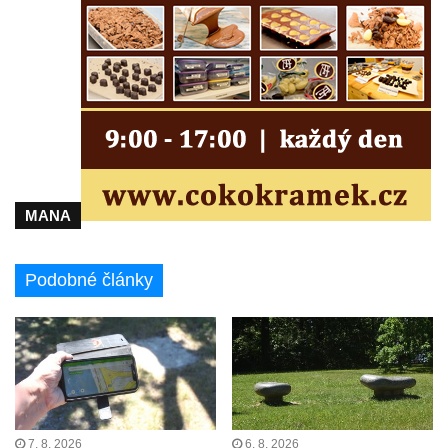
května v Rumburku
Pamětní deska Johanna Neumanna
severně od Tokáně
Obrázek svatého Huberta na buku svatého
Huberta
Obrázek svatého Jakuba na skále u cesty
východně od Srbské Kamenice
Busta Jana Amose Komenského na domě
MANA
čp. 37 v Račicích
Socha ležícího koně v Sadech
Podobné články
Československé armády v Teplicích
Socha Medvídě v Tierpark Chemnitz
Sochy Ležící žena v Tierpark Chemnitz
Sochy Ptáci v Tierpark Chemnitz
Socha Skupina jeřábů v Tierpark Chemnitz
7. 8. 2026
6. 8. 2026