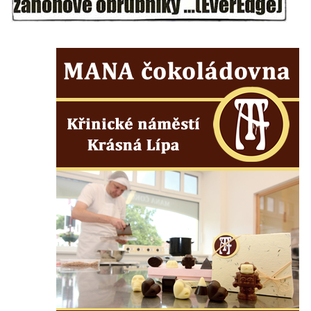
Socha na náměstí J. V. Kamarýta ve
Velešíně
Pomník J. V. Kamarýta v Krumlovské ulici ve
Velešíně
Pamětní deska arcibiskupa Micara ve
vstupu do poutního místa Římov
Plastika Koule v Gutenbergově ulici v
Liberci
Pamětní deska Vojtěcha Kocmicha na
domě čp. 37 v ulici Betlém v Římově
Pomník na paměť zrušení roboty v Plavu
Socha vodníka v Plavu
Socha svatého Jana Nepomuckého v
Třebušíně
Pamětní deska Johanna Nepomuka
Fischera na domě čp. 5/16 na třídě 9.