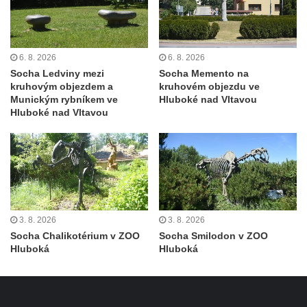
Lavička Václava Havla v Pardubicích
Lavička Václava Havla v Novém Boru
Sousoší dětí u obecního úřadu v Janově
6. 8. 2026
6. 8. 2026
Socha Ledviny mezi
Socha Memento na
Lavička Václava Havla v Krásné Lípě
kruhovým objezdem a
kruhovém objezdu ve
Upoutávka JduHřebenovkou u parkoviště
Munickým rybníkem ve
Hluboké nad Vltavou
Hluboké nad Vltavou
na Mezní Louce
Kamenný obelisk na vyhlídce u Pravčické
brány
Sousoší svatého Václava, svatého Floriána
a svatého Jana Nepomuckého východně
od Mezné
3. 8. 2026
3. 8. 2026
Socha vodníka na trase naučné stezky v
Socha Chalikotérium v ZOO
Socha Smilodon v ZOO
Srbské Kamenici
Hluboká
Hluboká
Podstavec v zámecké zahradě v Duchcově
Socha Andromedé u pavilonu Reinerovy