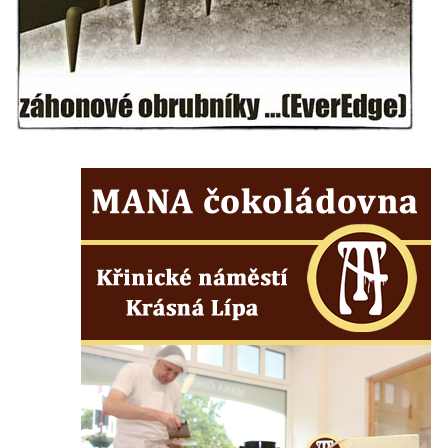
Busta Jana Amose Komenského na domě
čp. 37 v Račicích
Socha Medvídě v Tierpark Chemnitz
Sochy Ležící žena v Tierpark Chemnitz
Sochy Ptáci v Tierpark Chemnitz
Socha Skupina jeřábů v Tierpark Chemnitz
Socha Panter v ZOO Leipzig
Socha Dívka s mušlí v ZOO Leipzig
Socha Tygr v ZOO Leipzig
Socha Atlet v ZOO Leipzig
Socha Marabu v ZOO Leipzig
Busta Karla Maxe Schneidera v ZOO
Leipzig
Socha Iásón v ZOO Leipzig