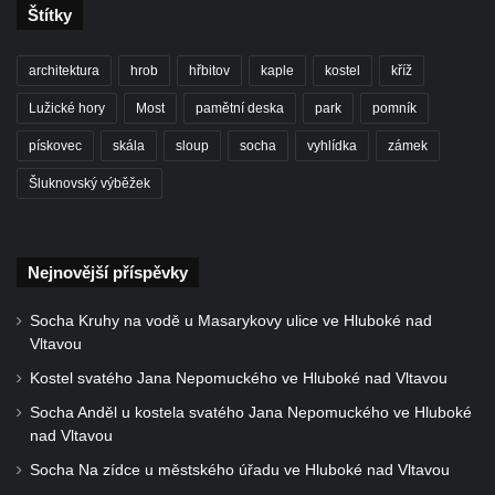
fresky v Duchcově
Štítky
Socha Amfitrité u pavilonu Reinerovy fresky
v Duchcově
architektura
hrob
hřbitov
kaple
kostel
kříž
Socha Flóry u pavilonu Reinerovy fresky v
Lužické hory
Most
pamětní deska
park
pomník
Duchcově
pískovec
skála
sloup
socha
vyhlídka
zámek
Socha Afrodité u pavilonu Reinerovy fresky
Šluknovský výběžek
v Duchcově
Pamětní kámen rybníka Barbory v
Duchcově
Nejnovější příspěvky
Delfín na Sfingovém rybníku v zámeckém
parku v Duchcově
Socha Kruhy na vodě u Masarykovy ulice ve Hluboké nad
Vltavou
Sfinga II. na Sfingovém rybníku v
Kostel svatého Jana Nepomuckého ve Hluboké nad Vltavou
zámeckém parku v Duchcově
Socha Anděl u kostela svatého Jana Nepomuckého ve Hluboké
Sfinga I. na Sfingovém rybníku v zámeckém
nad Vltavou
parku v Duchcově
Socha Na zídce u městského úřadu ve Hluboké nad Vltavou
Socha Minervy na nádvoří zámku v