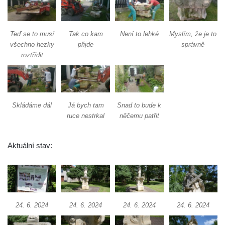
kostela svaté Rodiny v Českých
Budějovicích
Socha S tebou v parku na Senovážném
Teď se to musí
Tak co kam
Není to lehké
Myslím, že je to
náměstí v Českých Budějovicích
všechno hezky
přijde
správně
roztřídit
Socha Tornádo v parku na Senovážném
náměstí v Českých Budějovicích
Sousoší Humanoidi na Lannově třídě v
Českých Budějovicích
Skládáme dál
Já bych tam
Snad to bude k
ruce nestrkal
něčemu patřit
Pomník Vojtěcha Adalberta Lanny v parku
Na Sadech v Českých Budějovicích
Pomník Přemysla Otakara II. v parku Na
Aktuální stav:
Sadech v Českých Budějovicích
Socha Mateřství v parku Na Sadech v
Českých Budějovicích
Památník Otokara Mokrého v parku Na
24. 6. 2024
24. 6. 2024
24. 6. 2024
24. 6. 2024
Sadech v Českých Budějovicích