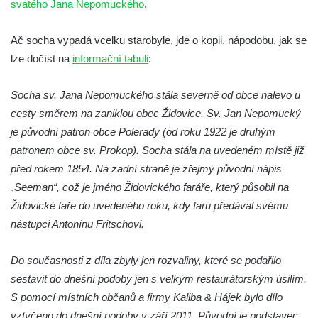
svatého Jana Nepomuckého
.
Vltavou
Socha Memento na kruhovém objezdu ve
Ač socha vypadá vcelku starobyle, jde o kopii, nápodobu, jak se
Hluboké nad Vltavou
lze dočíst na
informační tabuli
:
Socha Chalikotérium v ZOO Hluboká
Socha sv. Jana Nepomuckého stála severně od obce nalevo u
Socha Smilodon v ZOO Hluboká
cesty směrem na zaniklou obec Židovice. Sv. Jan Nepomucký
Socha Veledaněk v ZOO Hluboká
je původní patron obce Polerady (od roku 1922 je druhým
Socha Koroun bezzubý v ZOO Hluboká
patronem obce sv. Prokop). Socha stála na uvedeném místě již
Socha Plejtvák obrovský v ZOO Hluboká
před rokem 1854. Na zadní straně je zřejmý původní nápis
Socha Medvěd jeskynní v ZOO Hluboká
„Seeman“, což je jméno Židovického faráře, který působil na
Socha Mamutí lebka v ZOO Hluboká
Židovické faře do uvedeného roku, kdy faru předával svému
nástupci Antonínu Fritschovi.
Socha Mamut srstnatý v ZOO Hluboká
Socha Orel v ZOO Hluboká
Do současnosti z díla zbyly jen rozvaliny, které se podařilo
Socha Vydry si hrají v ZOO Hluboká
sestavit do dnešní podoby jen s velkým restaurátorským úsilím.
Socha Přátelství v ZOO Hluboká
S pomocí místních občanů a firmy Kaliba & Hájek bylo dílo
Socha Matka příroda v ZOO Hluboká
vztyčeno do dnešní podoby v září 2011. Původní je podstavec