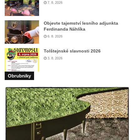
7. 8. 2026
domě čp. 37 v ulici Betlém v Římově
Pomník na paměť zrušení roboty v Plavu
Objevte tajemství lesního adjunkta
Socha vodníka v Plavu
Ferdinanda Náhlíka
Socha ležícího koně v Sadech
6. 8. 2026
Československé armády v Teplicích
Tolštejnské slavnosti 2026
Socha svatého Jana Nepomuckého v
3. 8. 2026
Třebušíně
Pamětní deska Johanna Nepomuka
Obrubniky
Fischera na domě čp. 5/16 na třídě 9.
května v Rumburku
Pamětní deska Johanna Neumanna
severně od Tokáně
Obrázek svatého Huberta na buku svatého
Huberta
Obrázek svatého Jakuba na skále u cesty
východně od Srbské Kamenice