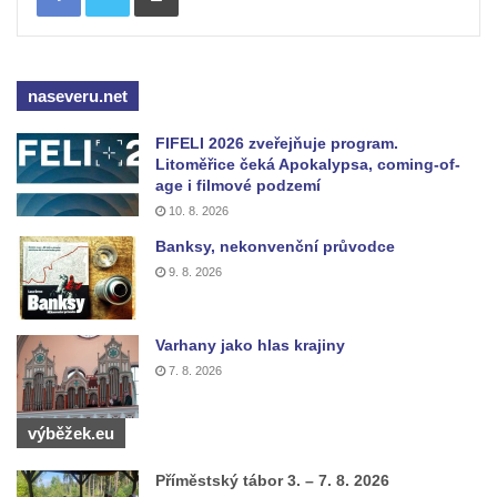
biskupské rezidenci v Českých
Budějovicích
Socha žáby u rybníčku na Náměstí v
naseveru.net
Kamenném Újezdě
Pamětní kámen družebních obcí Kamenný
FIFELI 2026 zveřejňuje program.
Litoměřice čeká Apokalypsa, coming-of-
Újezd a Krauchthal v parku na Náměstí v
age i filmové podzemí
Kamenném Újezdě
10. 8. 2026
Socha na náměstí J. V. Kamarýta ve
Banksy, nekonvenční průvodce
Velešíně
9. 8. 2026
Pomník J. V. Kamarýta v Krumlovské ulici ve
Velešíně
Varhany jako hlas krajiny
Pamětní deska arcibiskupa Micara ve
7. 8. 2026
vstupu do poutního místa Římov
Plastika Koule v Gutenbergově ulici v
výběžek.eu
Liberci
Příměstský tábor 3. – 7. 8. 2026
Pamětní deska Vojtěcha Kocmicha na