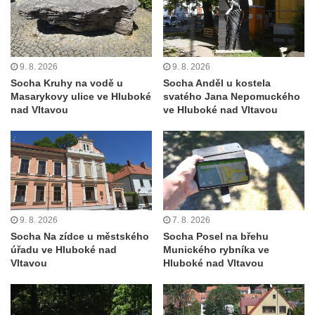
Hrobčicích
Sochy „Klaun a dívenka“ v parku v centru
Hrobčic
9. 8. 2026
9. 8. 2026
Socha svatého Antonína poustevníka v
Socha Kruhy na vodě u
Socha Anděl u kostela
Mirošovicích
Masarykovy ulice ve Hluboké
svatého Jana Nepomuckého
nad Vltavou
ve Hluboké nad Vltavou
Socha vodníka u požární nádrže v
Mirošovicích
Socha býka před areálem firmy 2JCP v
Račicích
Povodňový sloup II. v Dobříni
Povodňový sloup I. v Dobříni
9. 8. 2026
7. 8. 2026
Socha Na zídce u městského
Socha Posel na břehu
Pamětní kámen vodního díla Josefův Důl
úřadu ve Hluboké nad
Munického rybníka ve
Vltavou
Hluboké nad Vltavou
Socha svatého Floriána na domě čp. 3 v
Oparnu
Socha svaté Anny u domu čp. 3 v Oparnu