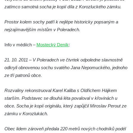
zatímco samotná socha je kopií díla z Korozluckého zámku.
Socha Lišky v ZOO Hluboká
Socha Kudlanka v ZOO Hluboká
Prostor kolem sochy patří k nejlépe historicky popsaným a
Socha Vlčice s mládětem v ZOO Hluboká
nejzajímavějším místům v Poleradech.
Socha Rys číhající na srnu v ZOO Hluboká
Info v médiích –
Socha Orlice v ZOO Hluboká
Mostecký Deník
:
Socha Tygr v ZOO Hluboká
21. 10. 2011 – V Poleradech ve čtvrtek odpoledne slavnostně
Socha Želva v ZOO Hluboká
odkryli obnovenou sochu svatého Jana Nepomuckého, jednoho
Socha Kozorožec horský v ZOO Hluboká
ze tří patronů obce.
Socha Včela v ZOO Hluboká
Rozvaliny rekonstruoval Karel Kaliba s Oldřichem Hájkem
Socha Housenka v ZOO Hluboká
starším. Podstavec se dlouhá léta povaloval v křovinách u
Socha Nosorožík v ZOO Hluboká
obce. Socha je kopií originálu, který zapůjčil Miroslav Perout ze
Lysá nad Labem, barokní město Šporkovo
zámku v Korozlukách.
Socha Rosomák v ZOO Hluboká
Socha Beruška v ZOO Hluboká
Obec lidem zároveň předala 220 metrů nových chodníků podél