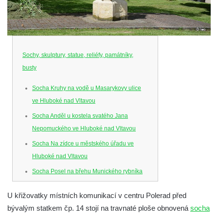
Sochy, skulptury, statue, reliéfy, památníky,
busty
Socha Kruhy na vodě u Masarykovy ulice
ve Hluboké nad Vltavou
Socha Anděl u kostela svatého Jana
Nepomuckého ve Hluboké nad Vltavou
Socha Na zídce u městského úřadu ve
Hluboké nad Vltavou
Socha Posel na břehu Munického rybníka
ve Hluboké nad Vltavou
U křižovatky místních komunikací v centru Polerad před
Socha Ledviny mezi kruhovým objezdem a
bývalým statkem čp. 14 stojí na travnaté ploše obnovená
socha
Munickým rybníkem ve Hluboké nad