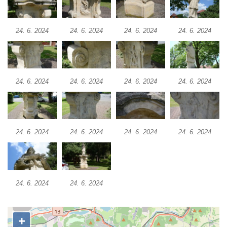
Poslední dochovaný tramvajový sloup na
Pražské třídě v Českých Budějovicích
24. 6. 2024
24. 6. 2024
24. 6. 2024
24. 6. 2024
Socha Civilizovaní na Husově třídě v
Českých Budějovicích
Socha svatého Jana Nepomuckého Na
Sadech u Mlýnské stoky v Českých
24. 6. 2024
24. 6. 2024
24. 6. 2024
24. 6. 2024
Budějovicích
Sochy brouků u Mlýnské stoky v Českých
Budějovicích
24. 6. 2024
24. 6. 2024
24. 6. 2024
24. 6. 2024
Socha svatého Václava u pramene v
Semilech
Socha svatého Vincence Ferrerského na
nádvoří kláštera dominikánů v Českých
24. 6. 2024
24. 6. 2024
Budějovicích
Socha svatého Zachariáše na nádvoří
kláštera dominikánů v Českých