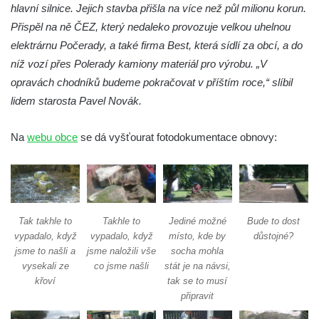
hlavní silnice. Jejich stavba přišla na více než půl milionu korun.
Socha Vážka v ZOO Hluboká
Přispěl na ně ČEZ, který nedaleko provozuje velkou uhelnou
Socha Volavka v ZOO Hluboká
elektrárnu Počerady, a také firma Best, která sídlí za obcí, a do
Flamingo trůn v ZOO Hluboká
níž vozí přes Polerady kamiony materiál pro výrobu. „V
Lavička Kůň Převalského v ZOO Hluboká
opravách chodníků budeme pokračovat v příštím roce,“ slíbil
Socha Opičákovník v ZOO Hluboká
lidem starosta Pavel Novák.
Socha Roháč v ZOO Hluboká
Na
webu obce
se dá vyšťourat fotodokumentace obnovy:
Socha Mystik v ZOO Hluboká
Reliéf Rodina a práce na budově záložny
čp. 69/1 v Českých Budějovicích
Socha Jana Valeria Jirsíka u Černé věže v
Tak takhle to
Takhle to
Jediné možné
Bude to dost
Českých Budějovicích
vypadalo, když
vypadalo, když
místo, kde by
důstojné?
Socha Krista klesajícího pod křížem u
jsme to našli a
jsme naložili vše
socha mohla
kostela svatého Mikuláše v Českých
vysekali ze
co jsme našli
stát je na návsi,
Budějovicích
křoví
tak se to musí
připravit
Socha svatého Jana Nepomuckého u