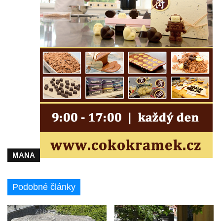
Socha Mladý slon v ZOO Leipzig
Socha Býk v ZOO Dresden
Socha Uprchlý otrok bojuje s divokým psem
v ZOO Dresden
Socha krokodýla v ZOO Dresden
Socha slona v ZOO Dresden
Socha Faun s medvíďaty v ZOO Dresden
Socha divokého prasete před vstupem do
ZOO Dresden
Socha světce severně od Lužce nad
Vltavou
MANA
Pamětní kámen revitalizace Vltavy Vraňany
– Hořín u Lužce nad Vltavou
Podobné články
Strom svobody a památník 100 let republiky
a 30. výročí listopadu 1989 v Hrobčicích
Boží muka v parku před domem čp. 17 v