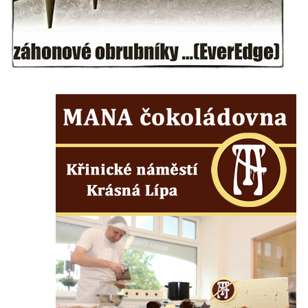
kláštera dominikánů v Českých
Budějovicích
Socha svatého Josefa na nádvoří kláštera
dominikánů v Českých Budějovicích
Socha svaté Anny na nádvoří kláštera
dominikánů v Českých Budějovicích
Socha svatého Dominika na nádvoří
kláštera dominikánů v Českých
Budějovicích
Sousoší Kalvárie před klášterem
dominikánů u Piaristického náměstí v
Českých Budějovicích
Socha svatého Václava u pramene v
Semilech
Pamětní deska Tomáše Garrigue Masaryka
na radnici v Českých Budějovicích