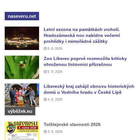
Budějovicích
naseveru.net
Socha svatého Jana Nepomuckého u
kostela svaté Rodiny v Českých
Letní sezona na památkách vrcholí.
Budějovicích
Hradozámecká noc nabídne večerní
prohlídky i mimořádné zážitky
Socha S tebou v parku na Senovážném
5. 8. 2026
náměstí v Českých Budějovicích
Zoo Liberec poprvé rozmnožila kriticky
Socha Tornádo v parku na Senovážném
ohroženou listovnici přízračnou
náměstí v Českých Budějovicích
5. 8. 2026
Sousoší Humanoidi na Lannově třídě v
Liberecký kraj zahájil obnovu historických
Českých Budějovicích
domů u Vodního hradu v České Lípě
Pomník Vojtěcha Adalberta Lanny v parku
4. 8. 2026
Na Sadech v Českých Budějovicích
výběžek.eu
Pomník Přemysla Otakara II. v parku Na
Sadech v Českých Budějovicích
Tolštejnské slavnosti 2026
3. 8. 2026
Socha Mateřství v parku Na Sadech v