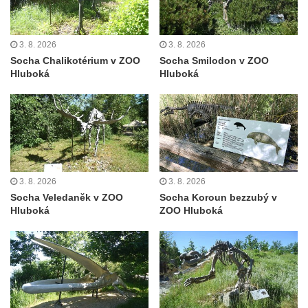
Plastika Koule v Gutenbergově ulici v
Liberci
3. 8. 2026
3. 8. 2026
Pamětní deska Vojtěcha Kocmicha na
Socha Chalikotérium v ZOO
Socha Smilodon v ZOO
domě čp. 37 v ulici Betlém v Římově
Hluboká
Hluboká
Pomník na paměť zrušení roboty v Plavu
Socha vodníka v Plavu
Socha svatého Jana Nepomuckého v
Třebušíně
Pamětní deska Johanna Nepomuka
3. 8. 2026
3. 8. 2026
Fischera na domě čp. 5/16 na třídě 9.
Socha Veledaněk v ZOO
Socha Koroun bezzubý v
května v Rumburku
Hluboká
ZOO Hluboká
Pamětní deska Johanna Neumanna
severně od Tokáně
Obrázek svatého Huberta na buku svatého
Huberta
Obrázek svatého Jakuba na skále u cesty