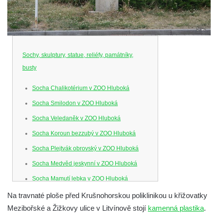
Sochy, skulptury, statue, reliéfy, památníky,
busty
Socha Chalikotérium v ZOO Hluboká
Socha Smilodon v ZOO Hluboká
Socha Veledaněk v ZOO Hluboká
Socha Koroun bezzubý v ZOO Hluboká
Socha Plejtvák obrovský v ZOO Hluboká
Socha Medvěd jeskynní v ZOO Hluboká
Socha Mamutí lebka v ZOO Hluboká
Socha Mamut srstnatý v ZOO Hluboká
Na travnaté ploše před Krušnohorskou poliklinikou u křižovatky
Mezibořské a Žižkovy ulice v Litvínově stojí
kamenná plastika
.
Socha Orel v ZOO Hluboká