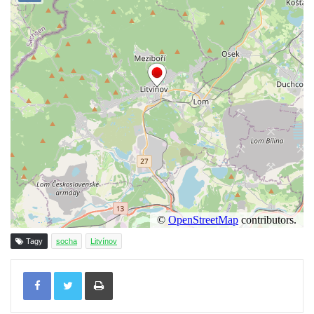
Socha Beruška v ZOO Hluboká
Socha Vážka v ZOO Hluboká
Socha Volavka v ZOO Hluboká
Flamingo trůn v ZOO Hluboká
Lavička Kůň Převalského v ZOO Hluboká
Lysá nad Labem, barokní město Šporkovo
Socha Opičákovník v ZOO Hluboká
Socha Roháč v ZOO Hluboká
Socha Mystik v ZOO Hluboká
Reliéf Rodina a práce na budově záložny
čp. 69/1 v Českých Budějovicích
Tagy
socha
Litvínov
Socha Jana Valeria Jirsíka u Černé věže v
Tisknout
Českých Budějovicích
Socha Krista klesajícího pod křížem u
kostela svatého Mikuláše v Českých