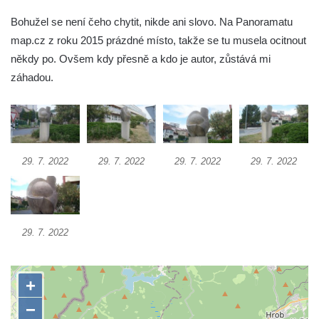
Socha Vydry si hrají v ZOO Hluboká
Bohužel se není čeho chytit, nikde ani slovo. Na Panoramatu
Socha Přátelství v ZOO Hluboká
map.cz z roku 2015 prázdné místo, takže se tu musela ocitnout
Socha Matka příroda v ZOO Hluboká
někdy po. Ovšem kdy přesně a kdo je autor, zůstává mi
Socha Lišky v ZOO Hluboká
záhadou.
Socha Kudlanka v ZOO Hluboká
Socha Vlčice s mládětem v ZOO Hluboká
Socha Rys číhající na srnu v ZOO Hluboká
29. 7. 2022
29. 7. 2022
29. 7. 2022
29. 7. 2022
Socha Orlice v ZOO Hluboká
Socha Tygr v ZOO Hluboká
Socha Želva v ZOO Hluboká
Socha Kozorožec horský v ZOO Hluboká
29. 7. 2022
Socha Včela v ZOO Hluboká
Socha Housenka v ZOO Hluboká
Socha Nosorožík v ZOO Hluboká
Socha Rosomák v ZOO Hluboká