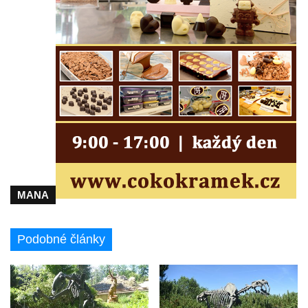
Pamětní deska na biskupské rezidenci v
Českých Budějovicích
Pamětní deska Josefa Hloucha na
biskupské rezidenci v Českých
Budějovicích
Socha žáby u rybníčku na Náměstí v
Kamenném Újezdě
Pamětní kámen družebních obcí Kamenný
Újezd a Krauchthal v parku na Náměstí v
Kamenném Újezdě
MANA
Socha na náměstí J. V. Kamarýta ve
Velešíně
Podobné články
Pomník J. V. Kamarýta v Krumlovské ulici ve
Velešíně
Pamětní deska arcibiskupa Micara ve
vstupu do poutního místa Římov