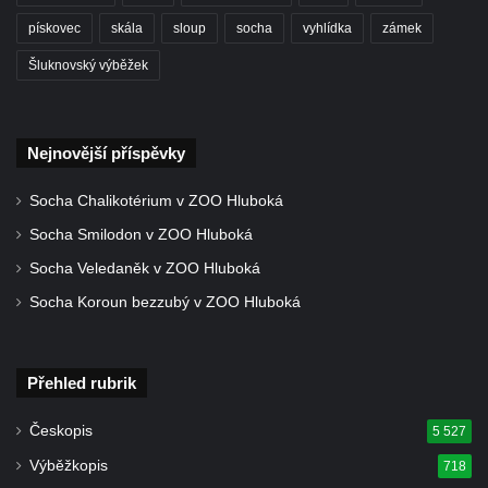
Leipzig
pískovec
skála
sloup
socha
vyhlídka
zámek
Socha Iásón v ZOO Leipzig
Šluknovský výběžek
Socha Mladý slon v ZOO Leipzig
Socha Býk v ZOO Dresden
Nejnovější příspěvky
Socha Uprchlý otrok bojuje s divokým psem
v ZOO Dresden
Socha Chalikotérium v ZOO Hluboká
Socha krokodýla v ZOO Dresden
Socha Smilodon v ZOO Hluboká
Socha slona v ZOO Dresden
Socha Veledaněk v ZOO Hluboká
Socha Faun s medvíďaty v ZOO Dresden
Socha Koroun bezzubý v ZOO Hluboká
Socha divokého prasete před vstupem do
ZOO Dresden
Přehled rubrik
Socha světce severně od Lužce nad
Vltavou
Českopis
5 527
Pamětní kámen revitalizace Vltavy Vraňany
Výběžkopis
718
– Hořín u Lužce nad Vltavou