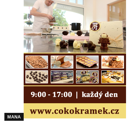
Semilech
Pamětní deska Tomáše Garrigue Masaryka
na radnici v Českých Budějovicích
Pamětní deska na biskupské rezidenci v
Českých Budějovicích
Pamětní deska Josefa Hloucha na
biskupské rezidenci v Českých
Budějovicích
Socha žáby u rybníčku na Náměstí v
Kamenném Újezdě
Pamětní kámen družebních obcí Kamenný
Újezd a Krauchthal v parku na Náměstí v
Kamenném Újezdě
Socha na náměstí J. V. Kamarýta ve
MANA
Velešíně