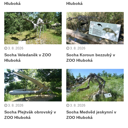
severně od Tokáně
Hluboká
Hluboká
Obrázek svatého Huberta na buku svatého
Huberta
Obrázek svatého Jakuba na skále u cesty
východně od Srbské Kamenice
Busta Jana Amose Komenského na domě
3. 8. 2026
3. 8. 2026
čp. 37 v Račicích
Socha Veledaněk v ZOO
Socha Koroun bezzubý v
Hluboká
ZOO Hluboká
Socha ležícího koně v Sadech
Československé armády v Teplicích
Socha Medvídě v Tierpark Chemnitz
Sochy Ležící žena v Tierpark Chemnitz
Sochy Ptáci v Tierpark Chemnitz
Socha Skupina jeřábů v Tierpark Chemnitz
3. 8. 2026
3. 8. 2026
Socha Plejtvák obrovský v
Socha Medvěd jeskynní v
Socha Panter v ZOO Leipzig
ZOO Hluboká
ZOO Hluboká
Socha Dívka s mušlí v ZOO Leipzig