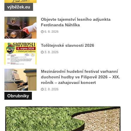
výběžek.eu
Pomník Přemysla Otakara II. v parku Na
Sadech v Českých Budějovicích
Objevte tajemství lesního adjunkta
Socha Mateřství v parku Na Sadech v
Ferdinanda Náhlíka
Českých Budějovicích
6. 8. 2026
Památník Otokara Mokrého v parku Na
Tolštejnské slavnosti 2026
Sadech v Českých Budějovicích
3. 8. 2026
Poslední dochovaný tramvajový sloup na
Pražské třídě v Českých Budějovicích
Mezinárodní hudební festival varhanní
Socha Civilizovaní na Husově třídě v
duchovní hudby ve Filipově 2026 – XIX.
Českých Budějovicích
ročník – zahajovací koncert
2. 8. 2026
Socha svatého Jana Nepomuckého Na
Obrubniky
Sadech u Mlýnské stoky v Českých
Budějovicích
Sochy brouků u Mlýnské stoky v Českých
Budějovicích
Socha svatého Vincence Ferrerského na