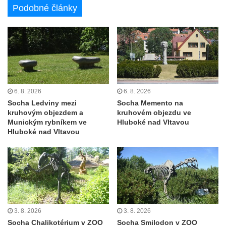
Pomník J. V. Kamarýta v Krumlovské ulici ve
Podobné články
Velešíně
Pamětní deska arcibiskupa Micara ve
vstupu do poutního místa Římov
Plastika Koule v Gutenbergově ulici v
Liberci
Pamětní deska Vojtěcha Kocmicha na
6. 8. 2026
6. 8. 2026
domě čp. 37 v ulici Betlém v Římově
Socha Ledviny mezi
Socha Memento na
kruhovým objezdem a
kruhovém objezdu ve
Pomník na paměť zrušení roboty v Plavu
Munickým rybníkem ve
Hluboké nad Vltavou
Hluboké nad Vltavou
Socha vodníka v Plavu
Socha svatého Jana Nepomuckého v
Třebušíně
Pamětní deska Johanna Nepomuka
Fischera na domě čp. 5/16 na třídě 9.
května v Rumburku
3. 8. 2026
3. 8. 2026
Pamětní deska Johanna Neumanna
Socha Chalikotérium v ZOO
Socha Smilodon v ZOO