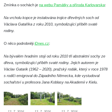
Zmínka o sochách je
na webu Památky a příroda Karlovarska
:
Socha Mamutí lebka v ZOO Hluboká
Socha Mamut srstnatý v ZOO Hluboká
Na vrcholu kopce je instalována trojice dřevěných soch od
Socha Orel v ZOO Hluboká
Václava Gataříka z roku 2010, symbolizující příběh svaté
Socha Vydry si hrají v ZOO Hluboká
rodiny.
Socha Přátelství v ZOO Hluboká
O něco podrobněji
iDnes.cz
:
Socha Matka příroda v ZOO Hluboká
Socha Lišky v ZOO Hluboká
Na bývalém hradním stojí od roku 2010 tři abstraktní sochy ze
Socha Kudlanka v ZOO Hluboká
dřeva, symbolizující příběh svaté rodiny. Jejich autorem je
Socha Vlčice s mládětem v ZOO Hluboká
Václav Gatarik (1962 – 2020), pražský rodák, který v roce 1978
s rodiči emigroval do Západního Německa, kde vystudoval
Socha Rys číhající na srnu v ZOO Hluboká
sochařství u profesora Jana Koblasy na Akademii v Kielu.
Socha Orlice v ZOO Hluboká
Socha Tygr v ZOO Hluboká
Socha Želva v ZOO Hluboká
Socha Kozorožec horský v ZOO Hluboká
12. 7. 2016
12. 7. 2016
12. 7. 2016