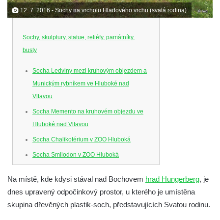
12. 7. 2016 - Sochy na vrcholu Hladového vrchu (svatá rodina)
Sochy, skulptury, statue, reliéfy, památníky,
busty
Socha Ledviny mezi kruhovým objezdem a
Munickým rybníkem ve Hluboké nad
Vltavou
Socha Memento na kruhovém objezdu ve
Hluboké nad Vltavou
Socha Chalikotérium v ZOO Hluboká
Socha Smilodon v ZOO Hluboká
Socha Veledaněk v ZOO Hluboká
Na místě, kde kdysi stával nad Bochovem
hrad Hungerberg
, je
Socha Koroun bezzubý v ZOO Hluboká
dnes upravený odpočinkový prostor, u kterého je umístěna
Socha Plejtvák obrovský v ZOO Hluboká
skupina dřevěných plastik-soch, představujících Svatou rodinu.
Socha Medvěd jeskynní v ZOO Hluboká