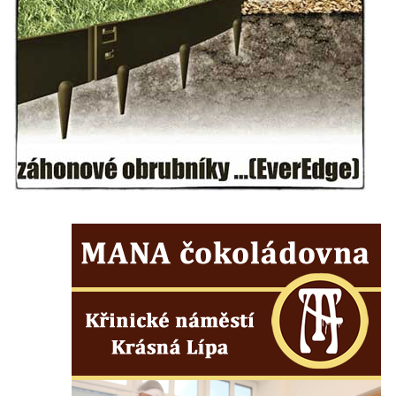
nádvoří kláštera dominikánů v Českých
Budějovicích
Socha svatého Zachariáše na nádvoří
kláštera dominikánů v Českých
Budějovicích
Socha svatého Josefa na nádvoří kláštera
dominikánů v Českých Budějovicích
Socha svaté Anny na nádvoří kláštera
dominikánů v Českých Budějovicích
Socha svatého Dominika na nádvoří
kláštera dominikánů v Českých
Budějovicích
Sousoší Kalvárie před klášterem
dominikánů u Piaristického náměstí v
Českých Budějovicích
Socha svatého Václava u pramene v