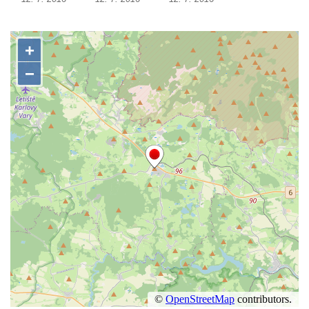
Socha Včela v ZOO Hluboká
Socha Housenka v ZOO Hluboká
Socha Nosorožík v ZOO Hluboká
Socha Rosomák v ZOO Hluboká
Socha Beruška v ZOO Hluboká
Socha Vážka v ZOO Hluboká
Socha Volavka v ZOO Hluboká
Flamingo trůn v ZOO Hluboká
Lavička Kůň Převalského v ZOO Hluboká
Lysá nad Labem, barokní město Šporkovo
Socha Opičákovník v ZOO Hluboká
Socha Roháč v ZOO Hluboká
Socha Mystik v ZOO Hluboká
Reliéf Rodina a práce na budově záložny
čp. 69/1 v Českých Budějovicích