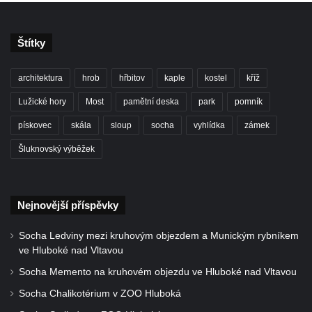
Socha Tygr v ZOO Leipzig
Socha Atlet v ZOO Leipzig
Štítky
Socha Marabu v ZOO Leipzig
Busta Karla Maxe Schneidera v ZOO
architektura
hrob
hřbitov
kaple
kostel
kříž
Leipzig
Lužické hory
Most
pamětní deska
park
pomník
Socha Iásón v ZOO Leipzig
pískovec
skála
sloup
socha
vyhlídka
zámek
Socha Mladý slon v ZOO Leipzig
Šluknovský výběžek
Socha Býk v ZOO Dresden
Socha Uprchlý otrok bojuje s divokým psem
v ZOO Dresden
Nejnovější příspěvky
Socha krokodýla v ZOO Dresden
Socha slona v ZOO Dresden
Socha Ledviny mezi kruhovým objezdem a Munickým rybníkem
ve Hluboké nad Vltavou
Socha Faun s medvíďaty v ZOO Dresden
Socha Memento na kruhovém objezdu ve Hluboké nad Vltavou
Socha divokého prasete před vstupem do
Socha Chalikotérium v ZOO Hluboká
ZOO Dresden