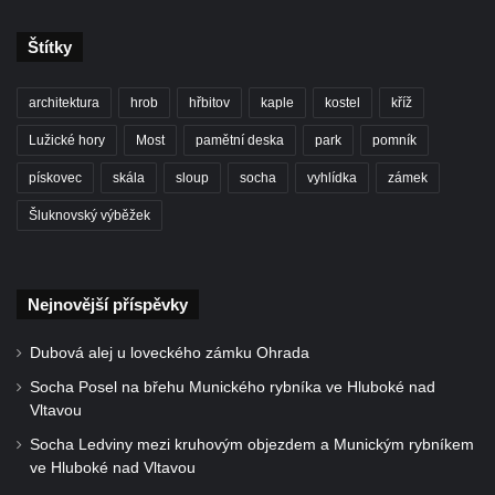
Duchcově
Socha svatého Václava u kostela
Štítky
Zvěstování Panny Marie v Duchcově
architektura
hrob
hřbitov
kaple
kostel
kříž
Socha svatého Prokopa u kostela
Zvěstování Panny Marie v Duchcově
Lužické hory
Most
pamětní deska
park
pomník
Socha Hoch vytahující si trn z paty v Knížecí
pískovec
skála
sloup
socha
vyhlídka
zámek
zahradě v zámeckém parku v Duchcově
Šluknovský výběžek
Socha Niké v Knížecí zahradě v zámeckém
parku v Duchcově
Socha Walthera von der Vogelweide v
Nejnovější příspěvky
Duchcově
Dubová alej u loveckého zámku Ohrada
Busta Bedřicha Smetany v sadech B.
Smetany v Duchcově
Socha Posel na břehu Munického rybníka ve Hluboké nad
Vltavou
Busta Ludwiga van Beethovena v sadech
Socha Ledviny mezi kruhovým objezdem a Munickým rybníkem
B. Smetany v Duchcově
ve Hluboké nad Vltavou
Pomník neznámého účelu v sadech Boženy