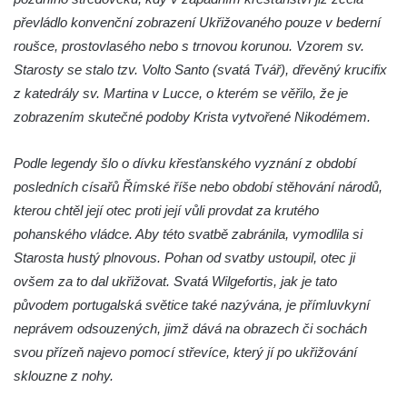
Budějovicích
převládlo konvenční zobrazení Ukřižovaného pouze v bederní
Sochy brouků u Mlýnské stoky v Českých
roušce, prostovlasého nebo s trnovou korunou. Vzorem sv.
Budějovicích
Starosty se stalo tzv. Volto Santo (svatá Tvář), dřevěný krucifix
Socha svatého Vincence Ferrerského na
z katedrály sv. Martina v Lucce, o kterém se věřilo, že je
nádvoří kláštera dominikánů v Českých
zobrazením skutečné podoby Krista vytvořené Nikodémem.
Budějovicích
Socha svatého Zachariáše na nádvoří
Podle legendy šlo o dívku křesťanského vyznání z období
kláštera dominikánů v Českých
posledních císařů Římské říše nebo období stěhování národů,
Budějovicích
kterou chtěl její otec proti její vůli provdat za krutého
pohanského vládce. Aby této svatbě zabránila, vymodlila si
Socha svatého Josefa na nádvoří kláštera
Starosta hustý plnovous. Pohan od svatby ustoupil, otec ji
dominikánů v Českých Budějovicích
ovšem za to dal ukřižovat. Svatá Wilgefortis, jak je tato
Socha svaté Anny na nádvoří kláštera
původem portugalská světice také nazývána, je přímluvkyní
dominikánů v Českých Budějovicích
neprávem odsouzených, jimž dává na obrazech či sochách
Socha svatého Dominika na nádvoří
svou přízeň najevo pomocí střevíce, který jí po ukřižování
kláštera dominikánů v Českých
sklouzne z nohy.
Budějovicích