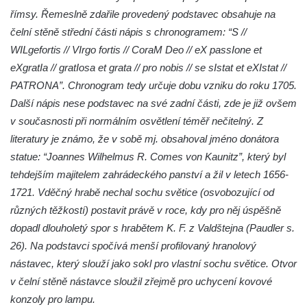
Socha Tygr v ZOO Hluboká
římsy. Řemeslně zdařile provedený podstavec obsahuje na
Socha Želva v ZOO Hluboká
čelní stěně střední části nápis s chronogramem: “S //
Socha Kozorožec horský v ZOO Hluboká
WILgefortis // VIrgo fortis // CoraM Deo // eX passIone et
eXgratIa // gratIosa et grata // pro nobis // se sIstat et eXIstat //
Socha Včela v ZOO Hluboká
PATRONA”. Chronogram tedy určuje dobu vzniku do roku 1705.
Socha Housenka v ZOO Hluboká
Další nápis nese podstavec na své zadní části, zde je již ovšem
Socha Nosorožík v ZOO Hluboká
v současnosti při normálním osvětlení téměř nečitelný. Z
Socha Rosomák v ZOO Hluboká
literatury je známo, že v sobě mj. obsahoval jméno donátora
Socha Beruška v ZOO Hluboká
statue: “Joannes Wilhelmus R. Comes von Kaunitz”, který byl
tehdejším majitelem zahrádeckého panství a žil v letech 1656-
Socha Vážka v ZOO Hluboká
1721. Vděčný hrabě nechal sochu světice (osvobozující od
Socha Volavka v ZOO Hluboká
různých těžkostí) postavit právě v roce, kdy pro něj úspěšně
Flamingo trůn v ZOO Hluboká
dopadl dlouholetý spor s hrabětem K. F. z Valdštejna (Paudler s.
Lavička Kůň Převalského v ZOO Hluboká
26). Na podstavci spočívá menší profilovaný hranolový
Lysá nad Labem, barokní město Šporkovo
nástavec, který slouží jako sokl pro vlastní sochu světice. Otvor
v čelní stěně nástavce sloužil zřejmě pro uchycení kovové
Socha Opičákovník v ZOO Hluboká
konzoly pro lampu.
Socha Roháč v ZOO Hluboká