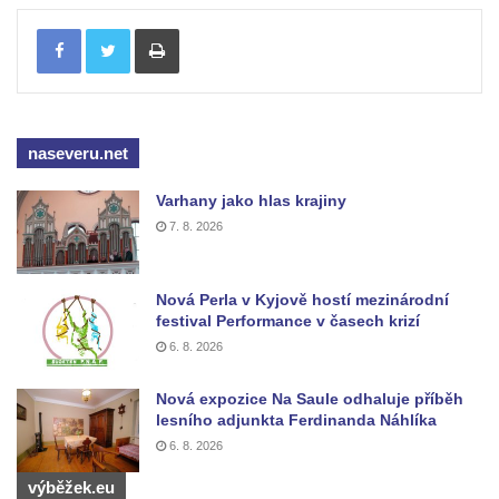
Fischera na domě čp. 5/16 na třídě 9.
Tisknout
května v Rumburku
Pamětní deska Johanna Neumanna
severně od Tokáně
Obrázek svatého Huberta na buku svatého
naseveru.net
Huberta
Varhany jako hlas krajiny
Obrázek svatého Jakuba na skále u cesty
7. 8. 2026
východně od Srbské Kamenice
Busta Jana Amose Komenského na domě
Nová Perla v Kyjově hostí mezinárodní
čp. 37 v Račicích
festival Performance v časech krizí
Socha ležícího koně v Sadech
6. 8. 2026
Československé armády v Teplicích
Nová expozice Na Saule odhaluje příběh
Socha Medvídě v Tierpark Chemnitz
lesního adjunkta Ferdinanda Náhlíka
Sochy Ležící žena v Tierpark Chemnitz
6. 8. 2026
Sochy Ptáci v Tierpark Chemnitz
výběžek.eu