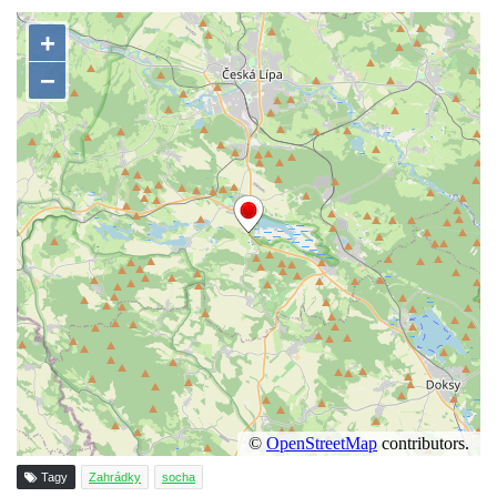
Kamenném Újezdě
Socha na náměstí J. V. Kamarýta ve
Velešíně
Pomník J. V. Kamarýta v Krumlovské ulici ve
Velešíně
Pamětní deska arcibiskupa Micara ve
vstupu do poutního místa Římov
Plastika Koule v Gutenbergově ulici v
Liberci
Pamětní deska Vojtěcha Kocmicha na
domě čp. 37 v ulici Betlém v Římově
Pomník na paměť zrušení roboty v Plavu
Socha vodníka v Plavu
Socha svatého Jana Nepomuckého v
Třebušíně
Tagy
Zahrádky
socha
Pamětní deska Johanna Nepomuka