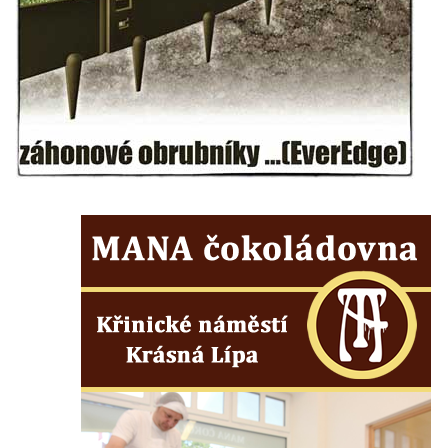
Socha Faun s medvíďaty v ZOO Dresden
Socha divokého prasete před vstupem do
ZOO Dresden
Socha světce severně od Lužce nad
Vltavou
Pamětní kámen revitalizace Vltavy Vraňany
– Hořín u Lužce nad Vltavou
Strom svobody a památník 100 let republiky
a 30. výročí listopadu 1989 v Hrobčicích
Boží muka v parku před domem čp. 17 v
Hrobčicích
Sochy „Klaun a dívenka“ v parku v centru
Hrobčic
Socha svatého Antonína poustevníka v
Mirošovicích
Socha vodníka u požární nádrže v