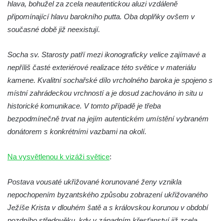
Sousoší Humanoidi na Lannově třídě v
hlava, bohužel za zcela neautentickou aluzi vzdáleně
Českých Budějovicích
připomínající hlavu barokního putta. Oba doplňky ovšem v
současné době již neexistují.
Pomník Vojtěcha Adalberta Lanny v parku
Na Sadech v Českých Budějovicích
Socha sv. Starosty patří mezi ikonograficky velice zajímavé a
Pomník Přemysla Otakara II. v parku Na
nepříliš časté exteriérové realizace této světice v materiálu
Sadech v Českých Budějovicích
kamene. Kvalitní sochařské dílo vrcholného baroka je spojeno s
Socha Mateřství v parku Na Sadech v
místní zahrádeckou vrchností a je dosud zachováno in situ u
Českých Budějovicích
historické komunikace. V tomto případě je třeba
Památník Otokara Mokrého v parku Na
bezpodmínečně trvat na jejím autentickém umístění vybraném
Sadech v Českých Budějovicích
donátorem s konkrétními vazbami na okolí.
Poslední dochovaný tramvajový sloup na
Pražské třídě v Českých Budějovicích
Na vysvětlenou k vizáži světice
:
Socha Civilizovaní na Husově třídě v
Postava vousaté ukřižované korunované ženy vznikla
Českých Budějovicích
nepochopením byzantského způsobu zobrazení ukřižovaného
Socha svatého Jana Nepomuckého Na
Ježíše Krista v dlouhém šatě a s královskou korunou v období
Sadech u Mlýnské stoky v Českých
pozdního středověku, kdy v západním křesťanství již zcela