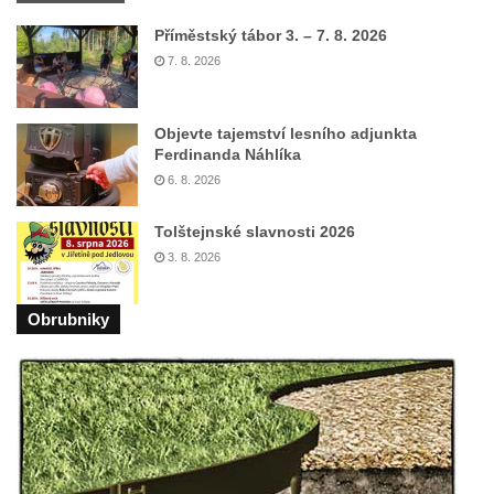
Socha Skupina jeřábů v Tierpark Chemnitz
Příměstský tábor 3. – 7. 8. 2026
Socha Panter v ZOO Leipzig
7. 8. 2026
Socha Dívka s mušlí v ZOO Leipzig
Socha Tygr v ZOO Leipzig
Objevte tajemství lesního adjunkta
Socha Atlet v ZOO Leipzig
Ferdinanda Náhlíka
Socha Marabu v ZOO Leipzig
6. 8. 2026
Busta Karla Maxe Schneidera v ZOO
Tolštejnské slavnosti 2026
Leipzig
3. 8. 2026
Socha Iásón v ZOO Leipzig
Socha Mladý slon v ZOO Leipzig
Obrubniky
Socha Býk v ZOO Dresden
Socha Uprchlý otrok bojuje s divokým psem
v ZOO Dresden
Socha krokodýla v ZOO Dresden
Socha slona v ZOO Dresden