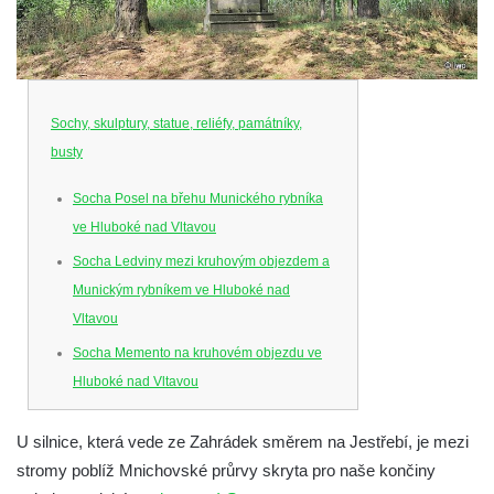
Sochy, skulptury, statue, reliéfy, památníky,
busty
Socha Posel na břehu Munického rybníka
ve Hluboké nad Vltavou
Socha Ledviny mezi kruhovým objezdem a
Munickým rybníkem ve Hluboké nad
Vltavou
Socha Memento na kruhovém objezdu ve
Hluboké nad Vltavou
Socha Chalikotérium v ZOO Hluboká
U silnice, která vede ze Zahrádek směrem na Jestřebí, je mezi
Socha Smilodon v ZOO Hluboká
stromy poblíž Mnichovské průrvy skryta pro naše končiny
Socha Veledaněk v ZOO Hluboká