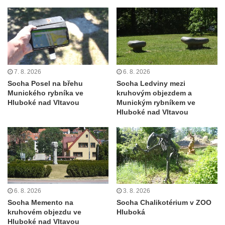
brány
Sousoší svatého Václava, svatého Floriána
a svatého Jana Nepomuckého východně
od Mezné
Socha vodníka na trase naučné stezky v
7. 8. 2026
6. 8. 2026
Srbské Kamenici
Socha Posel na břehu
Socha Ledviny mezi
Munického rybníka ve
kruhovým objezdem a
Podstavec v zámecké zahradě v Duchcově
Hluboké nad Vltavou
Munickým rybníkem ve
Sousoší dětí u obecního úřadu v Janově
Hluboké nad Vltavou
Socha Andromedé u pavilonu Reinerovy
fresky v Duchcově
Socha Amfitrité u pavilonu Reinerovy fresky
v Duchcově
Socha Flóry u pavilonu Reinerovy fresky v
6. 8. 2026
3. 8. 2026
Duchcově
Socha Memento na
Socha Chalikotérium v ZOO
kruhovém objezdu ve
Hluboká
Socha Afrodité u pavilonu Reinerovy fresky
Hluboké nad Vltavou
v Duchcově