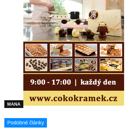
Mirošovicích
Socha býka před areálem firmy 2JCP v
Račicích
Povodňový sloup II. v Dobříni
Povodňový sloup I. v Dobříni
Pamětní kámen vodního díla Josefův Důl
Socha svatého Floriána na domě čp. 3 v
Oparnu
Socha svaté Anny u domu čp. 3 v Oparnu
Lavička Václava Havla v Pardubicích
Lavička Václava Havla v Novém Boru
Lavička Václava Havla v Krásné Lípě
MANA
Upoutávka JduHřebenovkou u parkoviště
na Mezní Louce
Podobné články
Kamenný obelisk na vyhlídce u Pravčické