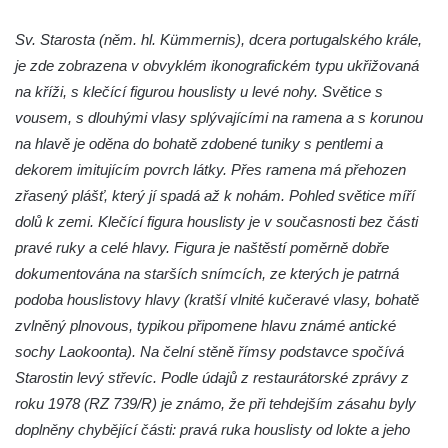
Socha Mystik v ZOO Hluboká
Sv. Starosta (něm. hl. Kümmernis), dcera portugalského krále,
Reliéf Rodina a práce na budově záložny
je zde zobrazena v obvyklém ikonografickém typu ukřižovaná
čp. 69/1 v Českých Budějovicích
na kříži, s klečící figurou houslisty u levé nohy. Světice s
Socha Jana Valeria Jirsíka u Černé věže v
vousem, s dlouhými vlasy splývajícími na ramena a s korunou
Českých Budějovicích
na hlavě je oděna do bohatě zdobené tuniky s pentlemi a
dekorem imitujícím povrch látky. Přes ramena má přehozen
Socha Krista klesajícího pod křížem u
zřasený plášť, který jí spadá až k nohám. Pohled světice míří
kostela svatého Mikuláše v Českých
dolů k zemi. Klečící figura houslisty je v současnosti bez části
Budějovicích
pravé ruky a celé hlavy. Figura je naštěstí poměrně dobře
Socha svatého Jana Nepomuckého u
dokumentována na starších snímcích, ze kterých je patrná
kostela svaté Rodiny v Českých
podoba houslistovy hlavy (kratší vlnité kučeravé vlasy, bohatě
Budějovicích
zvlněný plnovous, typikou připomene hlavu známé antické
Socha S tebou v parku na Senovážném
sochy Laokoonta). Na čelní stěně římsy podstavce spočívá
náměstí v Českých Budějovicích
Starostin levý střevíc. Podle údajů z restaurátorské zprávy z
Socha Tornádo v parku na Senovážném
roku 1978 (RZ 739/R) je známo, že při tehdejším zásahu byly
náměstí v Českých Budějovicích
doplněny chybějící části: pravá ruka houslisty od lokte a jeho