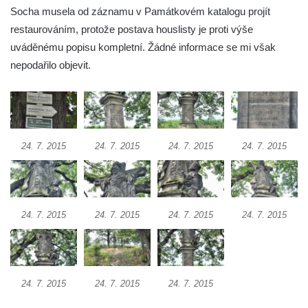
Sousoší Kalvárie před klášterem
Socha musela od záznamu v Památkovém katalogu projít
dominikánů u Piaristického náměstí v
restaurováním, protože postava houslisty je proti výše
Českých Budějovicích
uváděnému popisu kompletní. Žádné informace se mi však
Socha svatého Václava u pramene v
nepodařilo objevit.
Semilech
Pamětní deska Tomáše Garrigue Masaryka
na radnici v Českých Budějovicích
Pamětní deska na biskupské rezidenci v
24. 7. 2015
24. 7. 2015
24. 7. 2015
24. 7. 2015
Českých Budějovicích
Pamětní deska Josefa Hloucha na
biskupské rezidenci v Českých
24. 7. 2015
24. 7. 2015
24. 7. 2015
24. 7. 2015
Budějovicích
Socha žáby u rybníčku na Náměstí v
Kamenném Újezdě
Pamětní kámen družebních obcí Kamenný
24. 7. 2015
24. 7. 2015
24. 7. 2015
Újezd a Krauchthal v parku na Náměstí v