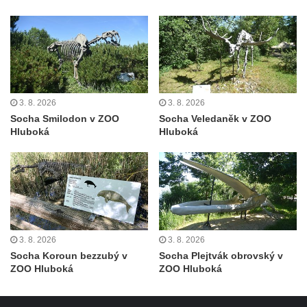
Pamětní kámen rybníka Barbory v
Duchcově
Delfín na Sfingovém rybníku v zámeckém
parku v Duchcově
Sfinga II. na Sfingovém rybníku v
3. 8. 2026
3. 8. 2026
zámeckém parku v Duchcově
Socha Smilodon v ZOO
Socha Veledaněk v ZOO
Hluboká
Hluboká
Sfinga I. na Sfingovém rybníku v zámeckém
parku v Duchcově
Socha Minervy na nádvoří zámku v
Duchcově
Socha Herkula se saní na nádvoří zámku v
Duchcově
3. 8. 2026
3. 8. 2026
Socha Koroun bezzubý v
Socha Plejtvák obrovský v
Socha Herkula se lvem na nádvoří zámku v
ZOO Hluboká
ZOO Hluboká
Duchcově
Socha Marse na nádvoří zámku v