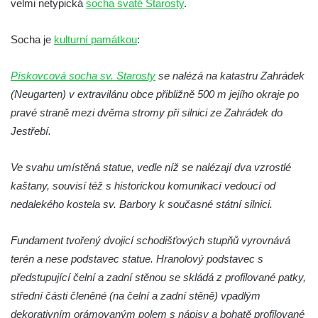
velmi netypická
socha svaté Starosty
.
Socha Koroun bezzubý v ZOO Hluboká
Socha Plejtvák obrovský v ZOO Hluboká
Socha je
kulturní památkou
:
Socha Medvěd jeskynní v ZOO Hluboká
Pískovcová socha sv. Starosty
se nalézá na katastru Zahrádek
Socha Mamutí lebka v ZOO Hluboká
(Neugarten) v extravilánu obce přibližně 500 m jejího okraje po
Socha Mamut srstnatý v ZOO Hluboká
pravé straně mezi dvěma stromy při silnici ze Zahrádek do
Socha Orel v ZOO Hluboká
Jestřebí.
Socha Vydry si hrají v ZOO Hluboká
Ve svahu umístěná statue, vedle níž se nalézají dva vzrostlé
Socha Přátelství v ZOO Hluboká
kaštany, souvisí též s historickou komunikací vedoucí od
Socha Matka příroda v ZOO Hluboká
nedalekého kostela sv. Barbory k současné státní silnici.
Socha Lišky v ZOO Hluboká
Socha Kudlanka v ZOO Hluboká
Fundament tvořený dvojicí schodišťových stupňů vyrovnává
terén a nese podstavec statue. Hranolový podstavec s
Socha Vlčice s mládětem v ZOO Hluboká
předstupující čelní a zadní stěnou se skládá z profilované patky,
Socha Rys číhající na srnu v ZOO Hluboká
střední části členěné (na čelní a zadní stěně) vpadlým
Socha Orlice v ZOO Hluboká
dekorativním orámovaným polem s nápisy a bohatě profilované