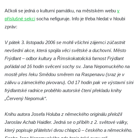
Socha Plejtvák obrovský v ZOO Hluboká
Socha Medvěd jeskynní v ZOO Hluboká
Ačkoli se jedná o kulturní památku, na městském webu
v
příslušné sekci
socha nefiguruje. Info je třeba hledat v hloubi
Socha Mamutí lebka v ZOO Hluboká
zpráv:
Socha Mamut srstnatý v ZOO Hluboká
Socha Orel v ZOO Hluboká
V pátek 3. listopadu 2006 se mohli všichni zájemci zúčastnit
Socha Vydry si hrají v ZOO Hluboká
nevšední akce, která spojila věci světské a duchovní. Město
Socha Přátelství v ZOO Hluboká
Frýdlant – odbor kultury a Římskokatolická farnost Frýdlant
pořádal od 16 hodin svěcení sochy sv. Jana Nepomuckého na
Socha Matka příroda v ZOO Hluboká
mostě přes řeku Smědou směrem na Raspenavu (sraz je v
Socha Lišky v ZOO Hluboká
zálivu u zámeckého pivovaru). Od 17 hodin pak ve výstavní síni
Socha Kudlanka v ZOO Hluboká
frýdlantské radnice proběhlo autorské čtení překladu knihy
Socha Vlčice s mládětem v ZOO Hluboká
„Červený Nepomuk“.
Socha Rys číhající na srnu v ZOO Hluboká
Knihu autora Josefa Holuba z německého originálu přeložil
Socha Orlice v ZOO Hluboká
Jaroslav Achab Haidler. Jedná se o příběh z 2. světové války,
Socha Tygr v ZOO Hluboká
který popisuje přátelství dvou chlapců – českého a německého.
Socha Želva v ZOO Hluboká