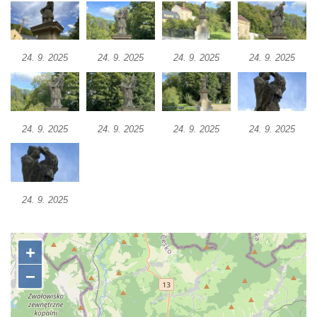
Velešíně
Pomník J. V. Kamarýta v Krumlovské ulici ve
Velešíně
24. 9. 2025
24. 9. 2025
24. 9. 2025
24. 9. 2025
Pamětní deska arcibiskupa Micara ve
vstupu do poutního místa Římov
Plastika Koule v Gutenbergově ulici v
24. 9. 2025
24. 9. 2025
24. 9. 2025
24. 9. 2025
Liberci
Pamětní deska Vojtěcha Kocmicha na
domě čp. 37 v ulici Betlém v Římově
Pomník na paměť zrušení roboty v Plavu
24. 9. 2025
Socha vodníka v Plavu
Socha svatého Jana Nepomuckého v
Třebušíně
Pamětní deska Johanna Nepomuka
Fischera na domě čp. 5/16 na třídě 9.
května v Rumburku