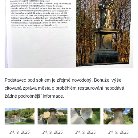
Českých Budějovicích
Socha svatého Václava u pramene v
Semilech
Pamětní deska Tomáše Garrigue Masaryka
na radnici v Českých Budějovicích
Pamětní deska na biskupské rezidenci v
Českých Budějovicích
Pamětní deska Josefa Hloucha na
biskupské rezidenci v Českých
Podstavec pod soklem je zřejmě novodobý. Bohužel výše
Budějovicích
citovaná zpráva města o proběhlém restaurování nepodává
Socha žáby u rybníčku na Náměstí v
žádné podrobnější informace.
Kamenném Újezdě
Pamětní kámen družebních obcí Kamenný
Újezd a Krauchthal v parku na Náměstí v
Kamenném Újezdě
24. 9. 2025
24. 9. 2025
24. 9. 2025
24. 9. 2025
Socha na náměstí J. V. Kamarýta ve