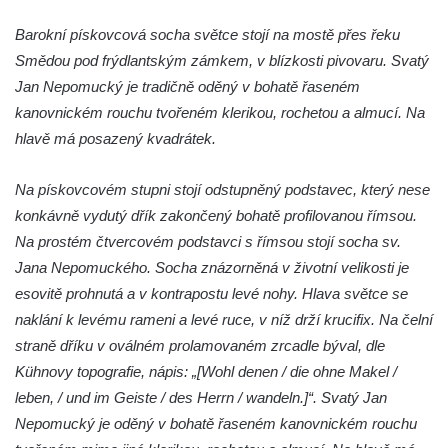
Pomník Vojtěcha Adalberta Lanny v parku
Barokní pískovcová socha světce stojí na mostě přes řeku
Na Sadech v Českých Budějovicích
Smědou pod frýdlantským zámkem, v blízkosti pivovaru. Svatý
Pomník Přemysla Otakara II. v parku Na
Jan Nepomucký je tradičně oděný v bohatě řaseném
Sadech v Českých Budějovicích
kanovnickém rouchu tvořeném klerikou, rochetou a almucí. Na
Socha Mateřství v parku Na Sadech v
hlavě má posazený kvadrátek.
Českých Budějovicích
Památník Otokara Mokrého v parku Na
Na pískovcovém stupni stojí odstupněný podstavec, který nese
Sadech v Českých Budějovicích
konkávně vydutý dřík zakončený bohatě profilovanou římsou.
Poslední dochovaný tramvajový sloup na
Na prostém čtvercovém podstavci s římsou stojí socha sv.
Pražské třídě v Českých Budějovicích
Jana Nepomuckého. Socha znázorněná v životní velikosti je
esovitě prohnutá a v kontrapostu levé nohy. Hlava světce se
Socha Civilizovaní na Husově třídě v
naklání k levému rameni a levé ruce, v níž drží krucifix. Na čelní
Českých Budějovicích
straně dříku v oválném prolamovaném zrcadle býval, dle
Socha svatého Jana Nepomuckého Na
Kühnovy topografie, nápis: „[Wohl denen / die ohne Makel /
Sadech u Mlýnské stoky v Českých
leben, / und im Geiste / des Herrn / wandeln.]“. Svatý Jan
Budějovicích
Nepomucký je oděný v bohatě řaseném kanovnickém rouchu
Sochy brouků u Mlýnské stoky v Českých