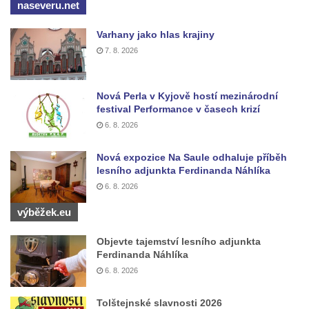
naseveru.net
Socha Dívka s mušlí v ZOO Leipzig
Socha Tygr v ZOO Leipzig
Varhany jako hlas krajiny
7. 8. 2026
Socha Atlet v ZOO Leipzig
Socha Marabu v ZOO Leipzig
Nová Perla v Kyjově hostí mezinárodní
Busta Karla Maxe Schneidera v ZOO
festival Performance v časech krizí
Leipzig
6. 8. 2026
Socha Iásón v ZOO Leipzig
Nová expozice Na Saule odhaluje příběh
Socha Mladý slon v ZOO Leipzig
lesního adjunkta Ferdinanda Náhlíka
Socha Býk v ZOO Dresden
6. 8. 2026
Socha Uprchlý otrok bojuje s divokým psem
výběžek.eu
v ZOO Dresden
Socha krokodýla v ZOO Dresden
Objevte tajemství lesního adjunkta
Ferdinanda Náhlíka
Socha slona v ZOO Dresden
6. 8. 2026
Socha Faun s medvíďaty v ZOO Dresden
Tolštejnské slavnosti 2026
Socha divokého prasete před vstupem do