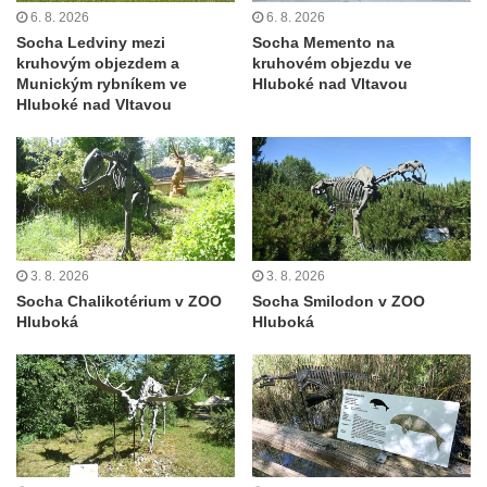
Duchcově
6. 8. 2026
6. 8. 2026
Delfín na Sfingovém rybníku v zámeckém
Socha Ledviny mezi
Socha Memento na
kruhovým objezdem a
kruhovém objezdu ve
parku v Duchcově
Munickým rybníkem ve
Hluboké nad Vltavou
Sfinga II. na Sfingovém rybníku v
Hluboké nad Vltavou
zámeckém parku v Duchcově
Sfinga I. na Sfingovém rybníku v zámeckém
parku v Duchcově
Socha Minervy na nádvoří zámku v
Duchcově
3. 8. 2026
3. 8. 2026
Socha Herkula se saní na nádvoří zámku v
Socha Chalikotérium v ZOO
Socha Smilodon v ZOO
Duchcově
Hluboká
Hluboká
Socha Herkula se lvem na nádvoří zámku v
Duchcově
Socha Marse na nádvoří zámku v
Duchcově
Socha svatého Václava u kostela