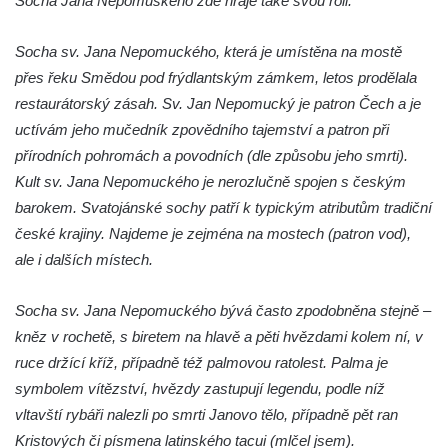
Socha Jana Nepomuského zde hraje také svou roli.
Socha Kozorožec horský v ZOO Hluboká
Socha Včela v ZOO Hluboká
Socha sv. Jana Nepomuckého, která je umístěna na mostě
přes řeku Smědou pod frýdlantským zámkem, letos prodělala
Socha Housenka v ZOO Hluboká
restaurátorský zásah. Sv. Jan Nepomucký je patron Čech a je
Socha Nosorožík v ZOO Hluboká
uctívám jeho mučedník zpovědního tajemství a patron při
Socha Rosomák v ZOO Hluboká
přírodních pohromách a povodních (dle způsobu jeho smrti).
Socha Beruška v ZOO Hluboká
Kult sv. Jana Nepomuckého je nerozlučně spojen s českým
Socha Vážka v ZOO Hluboká
barokem. Svatojánské sochy patří k typickým atributům tradiční
české krajiny. Najdeme je zejména na mostech (patron vod),
Socha Volavka v ZOO Hluboká
ale i dalších místech.
Flamingo trůn v ZOO Hluboká
Lavička Kůň Převalského v ZOO Hluboká
Socha sv. Jana Nepomuckého bývá často zpodobněna stejně –
Lysá nad Labem, barokní město Šporkovo
kněz v rochetě, s biretem na hlavě a pěti hvězdami kolem ní, v
Socha Opičákovník v ZOO Hluboká
ruce držící kříž, případně též palmovou ratolest. Palma je
symbolem vítězství, hvězdy zastupují legendu, podle níž
Socha Roháč v ZOO Hluboká
vltavští rybáři nalezli po smrti Janovo tělo, případně pět ran
Socha Mystik v ZOO Hluboká
Kristových či písmena latinského tacui (mlčel jsem).