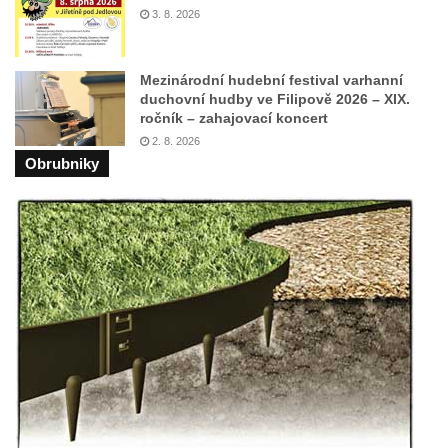
3. 8. 2026
ZOO Dresden
Socha světce severně od Lužce nad
Vltavou
Mezinárodní hudební festival varhanní
duchovní hudby ve Filipově 2026 – XIX.
Pamětní kámen revitalizace Vltavy Vraňany
ročník – zahajovací koncert
– Hořín u Lužce nad Vltavou
2. 8. 2026
Obrubniky
Strom svobody a památník 100 let republiky
a 30. výročí listopadu 1989 v Hrobčicích
Boží muka v parku před domem čp. 17 v
Hrobčicích
Sochy „Klaun a dívenka“ v parku v centru
Hrobčic
Socha svatého Antonína poustevníka v
Mirošovicích
Socha vodníka u požární nádrže v
Mirošovicích