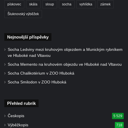
pískovec
skála
sloup
socha
vyhlídka
zámek
polikliniky v Nejdku
Šluknovský výběžek
Socha svatého Salvátora před kostelem
svatých Petra a Pavla v Jeníkově
Socha svatého Pavla před kostelem
Nejnovější příspěvky
svatých Petra a Pavla v Jeníkově
Socha svatého Petra před kostelem svatých
Socha Ledviny mezi kruhovým objezdem a Munickým rybníkem
Petra a Pavla v Jeníkově
ve Hluboké nad Vltavou
Socha svatého Jana Nepomuckého před
Socha Memento na kruhovém objezdu ve Hluboké nad Vltavou
kostelem svatých Petra a Pavla v Jeníkově
Socha Chalikotérium v ZOO Hluboká
Obrázek Ježíš jako Dobrý pastýř u studánky
Socha Smilodon v ZOO Hluboká
Pod obrázkem na Kamenné cestě pod
Plešným
Přehled rubrik
Olžin pád
Socha svatého Rocha na schodišti ke
Českopis
5 529
kostelu Nanebevzetí Panny Marie ve
Výběžkopis
718
Vilémově