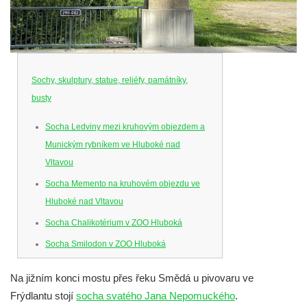
Sochy, skulptury, statue, reliéfy, památníky,
busty
Socha Ledviny mezi kruhovým objezdem a
Munickým rybníkem ve Hluboké nad
Vltavou
Socha Memento na kruhovém objezdu ve
Hluboké nad Vltavou
Socha Chalikotérium v ZOO Hluboká
Socha Smilodon v ZOO Hluboká
Socha Veledaněk v ZOO Hluboká
Na jižním konci mostu přes řeku Smědá u pivovaru ve
Socha Koroun bezzubý v ZOO Hluboká
Frýdlantu stojí
socha svatého Jana Nepomuckého
.