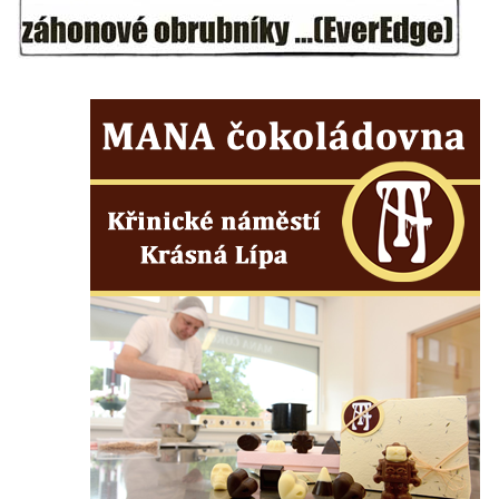
Socha býka před areálem firmy 2JCP v
Račicích
Povodňový sloup II. v Dobříni
Povodňový sloup I. v Dobříni
Pamětní kámen vodního díla Josefův Důl
Socha svatého Floriána na domě čp. 3 v
Oparnu
Socha svaté Anny u domu čp. 3 v Oparnu
Lavička Václava Havla v Pardubicích
Lavička Václava Havla v Novém Boru
Lavička Václava Havla v Krásné Lípě
Upoutávka JduHřebenovkou u parkoviště
na Mezní Louce
Kamenný obelisk na vyhlídce u Pravčické
brány
Sousoší svatého Václava, svatého Floriána