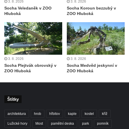
3. 8. 2026
3. 8. 2026
Zvěstování Panny Marie v Duchcově
Socha Veledaněk v ZOO
Socha Koroun bezzubý v
Socha svatého Prokopa u kostela
Hluboká
ZOO Hluboká
Zvěstování Panny Marie v Duchcově
Socha Hoch vytahující si trn z paty v Knížecí
zahradě v zámeckém parku v Duchcově
Socha Niké v Knížecí zahradě v zámeckém
parku v Duchcově
3. 8. 2026
3. 8. 2026
Socha Walthera von der Vogelweide v
Socha Plejtvák obrovský v
Socha Medvěd jeskynní v
Duchcově
ZOO Hluboká
ZOO Hluboká
Busta Bedřicha Smetany v sadech B.
Smetany v Duchcově
Busta Ludwiga van Beethovena v sadech
Štítky
B. Smetany v Duchcově
Pomník neznámého účelu v sadech Boženy
architektura
hrob
hřbitov
kaple
kostel
kříž
Němcové v Duchcově
Lužické hory
Most
pamětní deska
park
pomník
Památník Johanna Wolfganga Goetha u