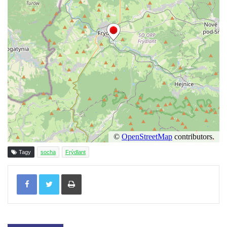
Pamětní deska Johanna Neumanna
severně od Tokáně
Obrázek svatého Huberta na buku svatého
Huberta
Obrázek svatého Jakuba na skále u cesty
východně od Srbské Kamenice
Busta Jana Amose Komenského na domě
čp. 37 v Račicích
Socha ležícího koně v Sadech
Československé armády v Teplicích
Tagy
socha
Frýdlant
Socha Medvídě v Tierpark Chemnitz
Sochy Ležící žena v Tierpark Chemnitz
Tisknout
Sochy Ptáci v Tierpark Chemnitz
Socha Skupina jeřábů v Tierpark Chemnitz
Socha Panter v ZOO Leipzig