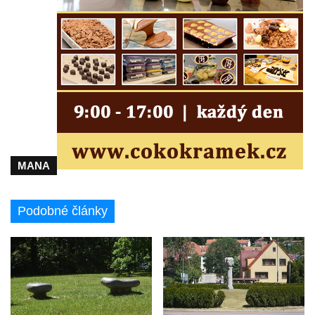
a svatého Jana Nepomuckého východně
od Mezné
Socha vodníka na trase naučné stezky v
Srbské Kamenici
Podstavec v zámecké zahradě v Duchcově
Sousoší dětí u obecního úřadu v Janově
Socha Andromedé u pavilonu Reinerovy
fresky v Duchcově
MANA
Socha Amfitrité u pavilonu Reinerovy fresky
v Duchcově
Podobné články
Socha Flóry u pavilonu Reinerovy fresky v
Duchcově
Socha Afrodité u pavilonu Reinerovy fresky
v Duchcově
Pamětní kámen rybníka Barbory v