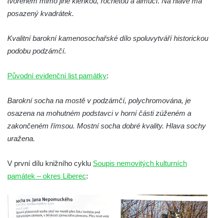
tvořeném mimo jiné klerikou, rochetou a almucí. Na hlavě má
Budějovicích
posazený kvadrátek.
Socha svatého Vincence Ferrerského na
nádvoří kláštera dominikánů v Českých
Kvalitní barokní kamenosochařské dílo spoluvytváří historickou
Budějovicích
podobu podzámčí.
Socha svatého Zachariáše na nádvoří
kláštera dominikánů v Českých
Původní evidenční list památky
:
Budějovicích
Barokní socha na mostě v podzámčí, polychromována, je
Socha svatého Josefa na nádvoří kláštera
osazena na mohutném podstavci v horní části zúženém a
dominikánů v Českých Budějovicích
zakončeném římsou. Mostní socha dobré kvality. Hlava sochy
Socha svaté Anny na nádvoří kláštera
uražena.
dominikánů v Českých Budějovicích
Socha svatého Dominika na nádvoří
V první dílu knižního cyklu
Soupis nemovitých kulturních
kláštera dominikánů v Českých
památek – okres Liberec
:
Budějovicích
Sousoší Kalvárie před klášterem
dominikánů u Piaristického náměstí v