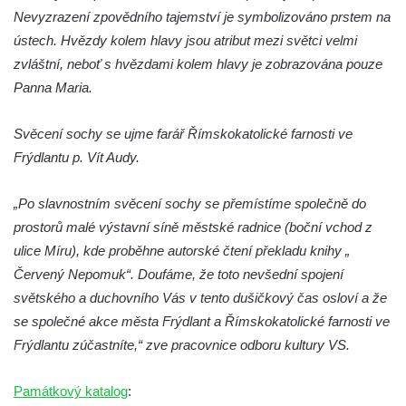
Reliéf Rodina a práce na budově záložny
Nevyzrazení zpovědního tajemství je symbolizováno prstem na
čp. 69/1 v Českých Budějovicích
ústech. Hvězdy kolem hlavy jsou atribut mezi světci velmi
Socha Jana Valeria Jirsíka u Černé věže v
zvláštní, neboť s hvězdami kolem hlavy je zobrazována pouze
Českých Budějovicích
Panna Maria.
Socha Krista klesajícího pod křížem u
kostela svatého Mikuláše v Českých
Svěcení sochy se ujme farář Římskokatolické farnosti ve
Budějovicích
Frýdlantu p. Vít Audy.
Socha svatého Jana Nepomuckého u
„Po slavnostním svěcení sochy se přemístíme společně do
kostela svaté Rodiny v Českých
prostorů malé výstavní síně městské radnice (boční vchod z
Budějovicích
ulice Míru), kde proběhne autorské čtení překladu knihy „
Socha S tebou v parku na Senovážném
Červený Nepomuk“. Doufáme, že toto nevšední spojení
náměstí v Českých Budějovicích
světského a duchovního Vás v tento dušičkový čas osloví a že
Socha Tornádo v parku na Senovážném
se společné akce města Frýdlant a Římskokatolické farnosti ve
náměstí v Českých Budějovicích
Frýdlantu zúčastníte,“ zve pracovnice odboru kultury VS.
Sousoší Humanoidi na Lannově třídě v
Českých Budějovicích
Památkový katalog
: