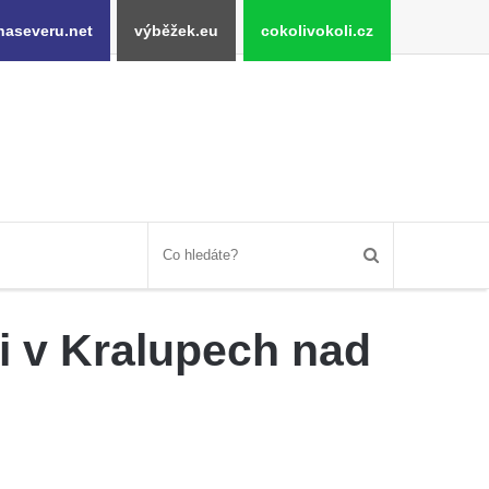
naseveru.net
výběžek.eu
cokolivokoli.cz
i v Kralupech nad