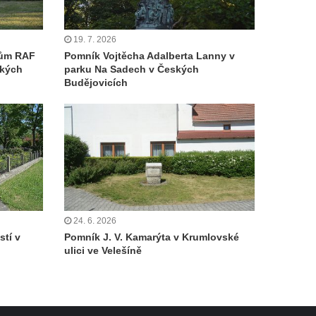
19. 7. 2026
cům RAF
Pomník Vojtěcha Adalberta Lanny v
ských
parku Na Sadech v Českých
Budějovicích
24. 6. 2026
tí v
Pomník J. V. Kamarýta v Krumlovské
ulici ve Velešíně