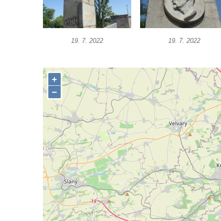
Socha Vlčice s mládětem v ZOO Hluboká
Socha Rys číhající na srnu v ZOO Hluboká
19. 7. 2022
19. 7. 2022
Socha Orlice v ZOO Hluboká
Socha Tygr v ZOO Hluboká
Socha Želva v ZOO Hluboká
Socha Kozorožec horský v ZOO Hluboká
Socha Včela v ZOO Hluboká
Socha Housenka v ZOO Hluboká
Socha Nosorožík v ZOO Hluboká
Socha Rosomák v ZOO Hluboká
Socha Beruška v ZOO Hluboká
Socha Vážka v ZOO Hluboká
Socha Volavka v ZOO Hluboká
Flamingo trůn v ZOO Hluboká