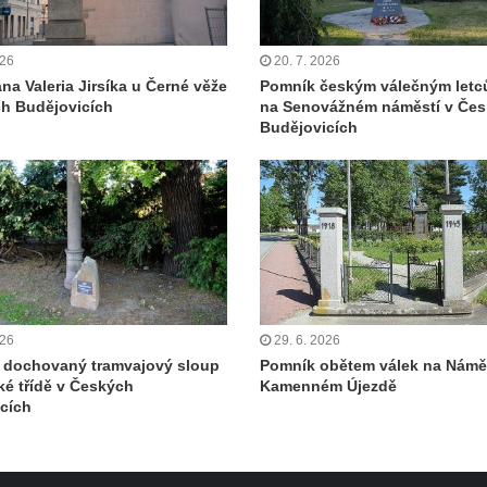
026
20. 7. 2026
na Valeria Jirsíka u Černé věže
Pomník českým válečným let
h Budějovicích
na Senovážném náměstí v Če
Budějovicích
026
29. 6. 2026
 dochovaný tramvajový sloup
Pomník obětem válek na Náměs
ké třídě v Českých
Kamenném Újezdě
cích