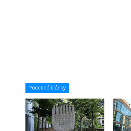
Socha S tebou v parku na Senovážném
náměstí v Českých Budějovicích
Socha Tornádo v parku na Senovážném
náměstí v Českých Budějovicích
Sousoší Humanoidi na Lannově třídě v
Českých Budějovicích
Pomník Vojtěcha Adalberta Lanny v parku
Na Sadech v Českých Budějovicích
Pomník Přemysla Otakara II. v parku Na
Sadech v Českých Budějovicích
Socha Mateřství v parku Na Sadech v
Podobné články
Českých Budějovicích
Památník Otokara Mokrého v parku Na
Sadech v Českých Budějovicích
Poslední dochovaný tramvajový sloup na
Pražské třídě v Českých Budějovicích