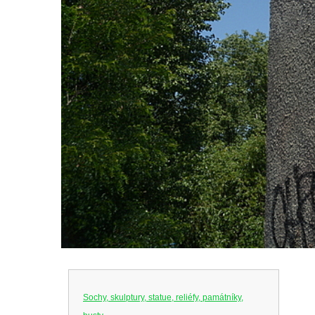
Sochy, skulptury, statue, reliéfy, památníky,