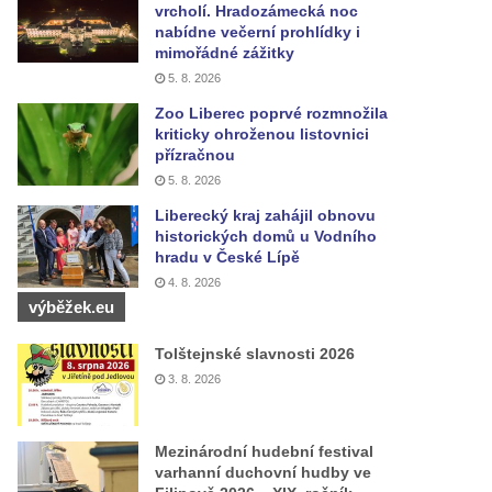
vrcholí. Hradozámecká noc
nabídne večerní prohlídky i
mimořádné zážitky
5. 8. 2026
Zoo Liberec poprvé rozmnožila
kriticky ohroženou listovnici
přízračnou
5. 8. 2026
Liberecký kraj zahájil obnovu
historických domů u Vodního
hradu v České Lípě
4. 8. 2026
výběžek.eu
Tolštejnské slavnosti 2026
3. 8. 2026
Mezinárodní hudební festival
varhanní duchovní hudby ve