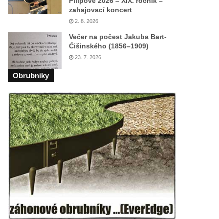
Filipově 2026 – XIX. ročník –
zahajovací koncert
2. 8. 2026
Večer na počest Jakuba Bart-
Ćišinského (1856–1909)
23. 7. 2026
Obrubniky