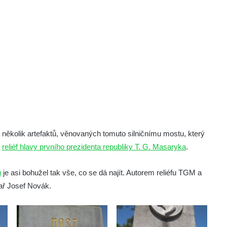
je několik artefaktů, věnovaných tomuto silničnímu mostu, který
n
reliéf hlavy prvního prezidenta republiky T. G. Masaryka
.
u
je asi bohužel tak vše, co se dá najít. Autorem reliéfu TGM a
ař Josef Novák.