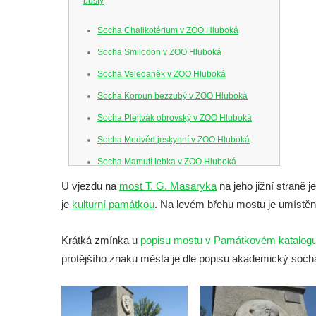
busty
Socha Chalikotérium v ZOO Hluboká
Socha Smilodon v ZOO Hluboká
Socha Veledaněk v ZOO Hluboká
Socha Koroun bezzubý v ZOO Hluboká
Socha Plejtvák obrovský v ZOO Hluboká
Socha Medvěd jeskynní v ZOO Hluboká
Socha Mamutí lebka v ZOO Hluboká
Socha Mamut srstnatý v ZOO Hluboká
U vjezdu na
most T. G. Masaryka
na jeho jižní straně 
je
kulturní památkou
. Na levém břehu mostu je umístě
Socha Orel v ZOO Hluboká
Socha Vydry si hrají v ZOO Hluboká
Krátká zmínka u
popisu mostu v Památkovém katalog
Socha Přátelství v ZOO Hluboká
protějšího znaku města je dle popisu akademický soch
Socha Matka příroda v ZOO Hluboká
Socha Lišky v ZOO Hluboká
Socha Kudlanka v ZOO Hluboká