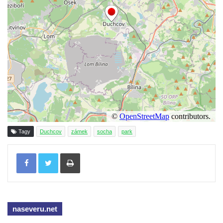
Pamětní deska na biskupské rezidenci v
Českých Budějovicích
Pamětní deska Josefa Hloucha na
biskupské rezidenci v Českých
Budějovicích
Socha žáby u rybníčku na Náměstí v
Kamenném Újezdě
Pamětní kámen družebních obcí Kamenný
Újezd a Krauchthal v parku na Náměstí v
Kamenném Újezdě
Tagy
Duchcov
zámek
socha
park
Socha na náměstí J. V. Kamarýta ve
Tisknout
Velešíně
Pomník J. V. Kamarýta v Krumlovské ulici ve
Velešíně
Pamětní deska arcibiskupa Micara ve
naseveru.net
vstupu do poutního místa Římov