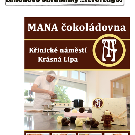
Leipzig
Socha Iásón v ZOO Leipzig
Socha Mladý slon v ZOO Leipzig
Socha Býk v ZOO Dresden
Socha Uprchlý otrok bojuje s divokým psem
v ZOO Dresden
Socha krokodýla v ZOO Dresden
Socha slona v ZOO Dresden
Socha Faun s medvíďaty v ZOO Dresden
Socha divokého prasete před vstupem do
ZOO Dresden
Socha světce severně od Lužce nad
Vltavou
Pamětní kámen revitalizace Vltavy Vraňany
– Hořín u Lužce nad Vltavou