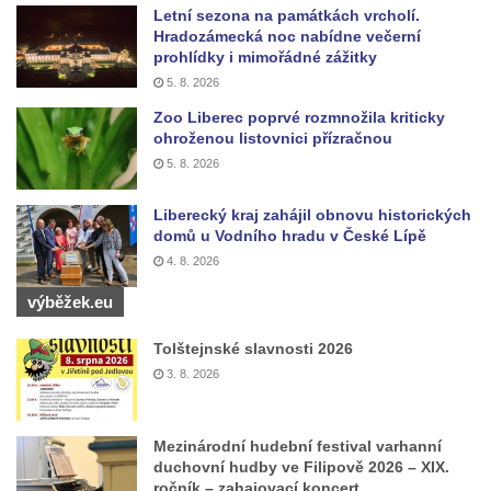
Plastika Koule v Gutenbergově ulici v
Letní sezona na památkách vrcholí.
Hradozámecká noc nabídne večerní
Liberci
prohlídky i mimořádné zážitky
Pamětní deska Vojtěcha Kocmicha na
5. 8. 2026
domě čp. 37 v ulici Betlém v Římově
Zoo Liberec poprvé rozmnožila kriticky
ohroženou listovnici přízračnou
Pomník na paměť zrušení roboty v Plavu
5. 8. 2026
Socha vodníka v Plavu
Socha svatého Jana Nepomuckého v
Liberecký kraj zahájil obnovu historických
Třebušíně
domů u Vodního hradu v České Lípě
4. 8. 2026
Pamětní deska Johanna Nepomuka
Fischera na domě čp. 5/16 na třídě 9.
výběžek.eu
května v Rumburku
Tolštejnské slavnosti 2026
Pamětní deska Johanna Neumanna
3. 8. 2026
severně od Tokáně
Obrázek svatého Huberta na buku svatého
Mezinárodní hudební festival varhanní
Huberta
duchovní hudby ve Filipově 2026 – XIX.
Obrázek svatého Jakuba na skále u cesty
ročník – zahajovací koncert