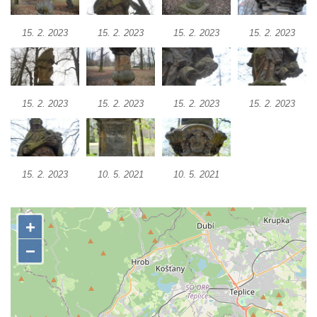
kláštera dominikánů v Českých
Budějovicích
15. 2. 2023
15. 2. 2023
15. 2. 2023
15. 2. 2023
Socha svatého Josefa na nádvoří kláštera
dominikánů v Českých Budějovicích
Socha svaté Anny na nádvoří kláštera
dominikánů v Českých Budějovicích
15. 2. 2023
15. 2. 2023
15. 2. 2023
15. 2. 2023
Socha svatého Dominika na nádvoří
kláštera dominikánů v Českých
Budějovicích
15. 2. 2023
10. 5. 2021
10. 5. 2021
Sousoší Kalvárie před klášterem
dominikánů u Piaristického náměstí v
Českých Budějovicích
Socha svatého Václava u pramene v
Semilech
Pamětní deska Tomáše Garrigue Masaryka
na radnici v Českých Budějovicích