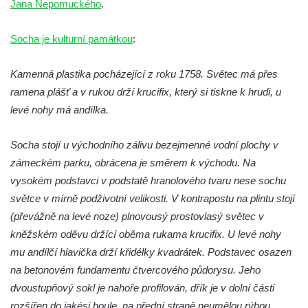
Jana Nepomuckého
.
Socha Vydry si hrají v ZOO Hluboká
Socha Přátelství v ZOO Hluboká
Socha je kulturní památkou
:
Socha Matka příroda v ZOO Hluboká
Socha Lišky v ZOO Hluboká
Kamenná plastika pocházející z roku 1758. Světec má přes
ramena plášť a v rukou drží krucifix, který si tiskne k hrudi, u
Socha Kudlanka v ZOO Hluboká
levé nohy má andílka.
Socha Vlčice s mládětem v ZOO Hluboká
Socha Rys číhající na srnu v ZOO Hluboká
Socha stojí u východního zálivu bezejmenné vodní plochy v
Socha Orlice v ZOO Hluboká
zámeckém parku, obrácena je směrem k východu. Na
Socha Tygr v ZOO Hluboká
vysokém podstavci v podstatě hranolového tvaru nese sochu
světce v mírně podživotní velikosti. V kontrapostu na plintu stojí
Socha Želva v ZOO Hluboká
(převážně na levé noze) plnovousý prostovlasý světec v
Socha Kozorožec horský v ZOO Hluboká
kněžském oděvu držící oběma rukama krucifix. U levé nohy
Socha Včela v ZOO Hluboká
mu andílčí hlavička drží křidélky kvadrátek. Podstavec osazen
Socha Housenka v ZOO Hluboká
na betonovém fundamentu čtvercového půdorysu. Jeho
Socha Nosorožík v ZOO Hluboká
dvoustupňový sokl je nahoře profilován, dřík je v dolní části
rozšířen do jakési boule, na přední straně neumělou rýhou
Socha Rosomák v ZOO Hluboká