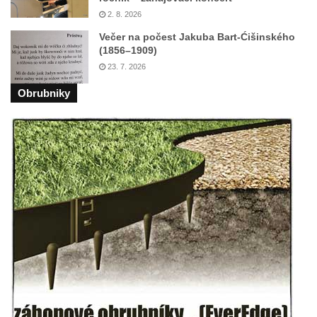
východně od Srbské Kamenice
2. 8. 2026
Busta Jana Amose Komenského na domě
Večer na počest Jakuba Bart-Ćišinského
(1856–1909)
čp. 37 v Račicích
23. 7. 2026
Socha ležícího koně v Sadech
Obrubniky
Československé armády v Teplicích
Socha Medvídě v Tierpark Chemnitz
Sochy Ležící žena v Tierpark Chemnitz
Sochy Ptáci v Tierpark Chemnitz
Socha Skupina jeřábů v Tierpark Chemnitz
Socha Panter v ZOO Leipzig
Socha Dívka s mušlí v ZOO Leipzig
Socha Tygr v ZOO Leipzig
Socha Atlet v ZOO Leipzig
Socha Marabu v ZOO Leipzig
Busta Karla Maxe Schneidera v ZOO