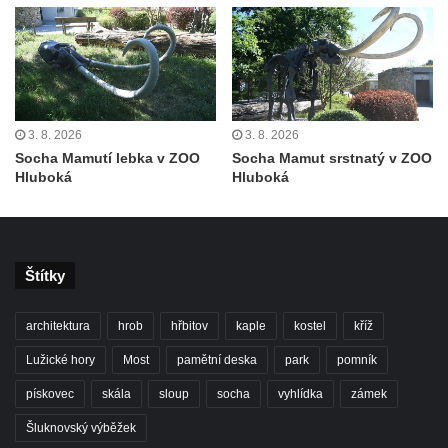
Sousoší dětí u obecního úřadu v Janově
Socha Andromedé u pavilonu Reinerovy
fresky v Duchcově
Socha Amfitrité u pavilonu Reinerovy fresky
3. 8. 2026
3. 8. 2026
v Duchcově
Socha Mamutí lebka v ZOO
Socha Mamut srstnatý v ZOO
Socha Flóry u pavilonu Reinerovy fresky v
Hluboká
Hluboká
Duchcově
Socha Afrodité u pavilonu Reinerovy fresky
v Duchcově
Štítky
Pamětní kámen rybníka Barbory v
Duchcově
architektura
hrob
hřbitov
kaple
kostel
kříž
Delfín na Sfingovém rybníku v zámeckém
Lužické hory
Most
pamětní deska
park
pomník
parku v Duchcově
pískovec
skála
sloup
socha
vyhlídka
zámek
Sfinga II. na Sfingovém rybníku v
zámeckém parku v Duchcově
Šluknovský výběžek