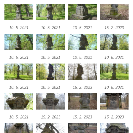
Českých Budějovicích
Památník Otokara Mokrého v parku Na
Sadech v Českých Budějovicích
Poslední dochovaný tramvajový sloup na
10. 5. 2021
10. 5. 2021
10. 5. 2021
15. 2. 2023
Pražské třídě v Českých Budějovicích
Socha Civilizovaní na Husově třídě v
Českých Budějovicích
10. 5. 2021
10. 5. 2021
10. 5. 2021
10. 5. 2021
Socha svatého Jana Nepomuckého Na
Sadech u Mlýnské stoky v Českých
Budějovicích
Sochy brouků u Mlýnské stoky v Českých
10. 5. 2021
10. 5. 2021
15. 2. 2023
10. 5. 2021
Budějovicích
Socha svatého Vincence Ferrerského na
nádvoří kláštera dominikánů v Českých
10. 5. 2021
15. 2. 2023
15. 2. 2023
15. 2. 2023
Budějovicích
Socha svatého Zachariáše na nádvoří