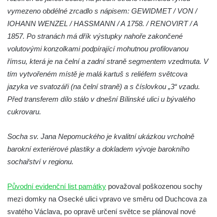
vymezeno obdélné zrcadlo s nápisem: GEWIDMET / VON /
Socha Beruška v ZOO Hluboká
IOHANN WENZEL / HASSMANN / A 1758. / RENOVIRT / A
Socha Vážka v ZOO Hluboká
1857. Po stranách má dřík výstupky nahoře zakončené
Socha Volavka v ZOO Hluboká
volutovými konzolkami podpírající mohutnou profilovanou
Flamingo trůn v ZOO Hluboká
římsu, která je na čelní a zadní straně segmentem vzedmuta. V
tím vytvořeném místě je malá kartuš s reliéfem světcova
Lavička Kůň Převalského v ZOO Hluboká
jazyka ve svatozáři (na čelní straně) a s číslovkou „3“ vzadu.
Lysá nad Labem, barokní město Šporkovo
Před transferem dílo stálo v dnešní Bílinské ulici u bývalého
Socha Opičákovník v ZOO Hluboká
cukrovaru.
Socha Roháč v ZOO Hluboká
Socha Mystik v ZOO Hluboká
Socha sv. Jana Nepomuckého je kvalitní ukázkou vrcholně
barokní exteriérové plastiky a dokladem vývoje barokního
Reliéf Rodina a práce na budově záložny
sochařství v regionu.
čp. 69/1 v Českých Budějovicích
Socha Jana Valeria Jirsíka u Černé věže v
Původní evidenční list památky
považoval poškozenou sochy
Českých Budějovicích
mezi domky na Osecké ulici vpravo ve směru od Duchcova za
Socha Krista klesajícího pod křížem u
svatého Václava, po opravě určení světce se plánoval nové
kostela svatého Mikuláše v Českých