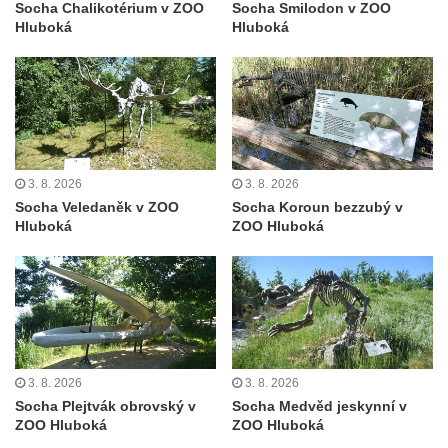
Socha svatého Floriána na domě čp. 3 v
Socha Chalikotérium v ZOO
Socha Smilodon v ZOO
Hluboká
Hluboká
Oparnu
Socha svaté Anny u domu čp. 3 v Oparnu
Lavička Václava Havla v Pardubicích
Lavička Václava Havla v Novém Boru
Lavička Václava Havla v Krásné Lípě
3. 8. 2026
3. 8. 2026
Upoutávka JduHřebenovkou u parkoviště
Socha Veledaněk v ZOO
Socha Koroun bezzubý v
na Mezní Louce
Hluboká
ZOO Hluboká
Kamenný obelisk na vyhlídce u Pravčické
brány
Sousoší svatého Václava, svatého Floriána
a svatého Jana Nepomuckého východně
od Mezné
3. 8. 2026
3. 8. 2026
Socha vodníka na trase naučné stezky v
Socha Plejtvák obrovský v
Socha Medvěd jeskynní v
Srbské Kamenici
ZOO Hluboká
ZOO Hluboká
Podstavec v zámecké zahradě v Duchcově