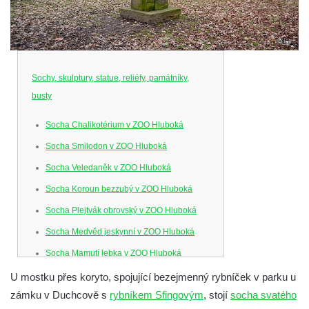
Sochy, skulptury, statue, reliéfy, památníky,
busty
Socha Chalikotérium v ZOO Hluboká
Socha Smilodon v ZOO Hluboká
Socha Veledaněk v ZOO Hluboká
Socha Koroun bezzubý v ZOO Hluboká
Socha Plejtvák obrovský v ZOO Hluboká
Socha Medvěd jeskynní v ZOO Hluboká
Socha Mamutí lebka v ZOO Hluboká
Socha Mamut srstnatý v ZOO Hluboká
U mostku přes koryto, spojující bezejmenný rybníček v parku u
zámku v Duchcově s
rybníkem Sfingovým
, stojí
socha svatého
Socha Orel v ZOO Hluboká