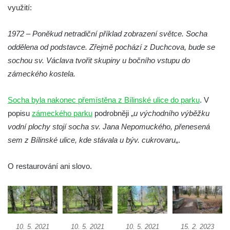
využití:
Budějovicích
Socha svatého Jana Nepomuckého u
1972 – Poněkud netradiční příklad zobrazení světce. Socha
kostela svaté Rodiny v Českých
oddělena od podstavce. Zřejmě pochází z Duchcova, bude se
Budějovicích
sochou sv. Václava tvořit skupiny u bočního vstupu do
Socha S tebou v parku na Senovážném
zámeckého kostela.
náměstí v Českých Budějovicích
Socha byla nakonec přemístěna z Bílinské ulice do parku
. V
Socha Tornádo v parku na Senovážném
popisu
zámeckého parku
podrobněji „
u východního výběžku
náměstí v Českých Budějovicích
vodní plochy stojí socha sv. Jana Nepomuckého, přenesená
Sousoší Humanoidi na Lannově třídě v
sem z Bílinské ulice, kde stávala u býv. cukrovaru
„.
Českých Budějovicích
Pomník Vojtěcha Adalberta Lanny v parku
O restaurování ani slovo.
Na Sadech v Českých Budějovicích
Pomník Přemysla Otakara II. v parku Na
Sadech v Českých Budějovicích
Socha Mateřství v parku Na Sadech v
10. 5. 2021
10. 5. 2021
10. 5. 2021
15. 2. 2023