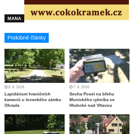
Mirošovicích
Socha vodníka u požární nádrže v
Mirošovicích
MANA
Socha býka před areálem firmy 2JCP v
Račicích
Podobné články
Povodňový sloup II. v Dobříni
Povodňový sloup I. v Dobříni
Pamětní kámen vodního díla Josefův Důl
Socha svatého Floriána na domě čp. 3 v
Oparnu
8. 8. 2026
7. 8. 2026
Socha svaté Anny u domu čp. 3 v Oparnu
Lapidárium hraničních
Socha Posel na břehu
Lavička Václava Havla v Pardubicích
kamenů u loveckého zámku
Munického rybníka ve
Ohrada
Hluboké nad Vltavou
Lavička Václava Havla v Novém Boru
Lavička Václava Havla v Krásné Lípě
Upoutávka JduHřebenovkou u parkoviště
na Mezní Louce