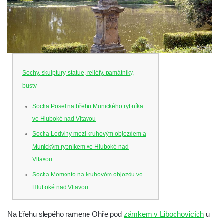
Sochy, skulptury, statue, reliéfy, památníky,
busty
Socha Posel na břehu Munického rybníka
ve Hluboké nad Vltavou
Socha Ledviny mezi kruhovým objezdem a
Munickým rybníkem ve Hluboké nad
Vltavou
Socha Memento na kruhovém objezdu ve
Hluboké nad Vltavou
Socha Chalikotérium v ZOO Hluboká
Na břehu slepého ramene Ohře pod
zámkem v Libochovicích
u
Socha Smilodon v ZOO Hluboká