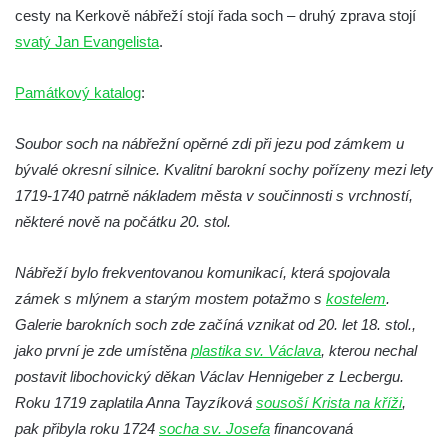
cesty na Kerkově nábřeží stojí řada soch – druhý zprava stojí
Socha Veledaněk v ZOO Hluboká
svatý Jan Evangelista
.
Socha Koroun bezzubý v ZOO Hluboká
Socha Plejtvák obrovský v ZOO Hluboká
Památkový katalog
:
Socha Medvěd jeskynní v ZOO Hluboká
Soubor soch na nábřežní opěrné zdi při jezu pod zámkem u
Socha Mamutí lebka v ZOO Hluboká
bývalé okresní silnice. Kvalitní barokní sochy pořízeny mezi lety
Socha Mamut srstnatý v ZOO Hluboká
1719-1740 patrně nákladem města v součinnosti s vrchností,
Socha Orel v ZOO Hluboká
některé nově na počátku 20. stol.
Socha Vydry si hrají v ZOO Hluboká
Nábřeží bylo frekventovanou komunikací, která spojovala
Socha Přátelství v ZOO Hluboká
zámek s mlýnem a starým mostem potažmo s
kostelem
.
Socha Matka příroda v ZOO Hluboká
Galerie barokních soch zde začíná vznikat od 20. let 18. stol.,
Socha Lišky v ZOO Hluboká
jako první je zde umístěna
plastika sv. Václava
, kterou nechal
Socha Kudlanka v ZOO Hluboká
postavit libochovický děkan Václav Hennigeber z Lecbergu.
Socha Vlčice s mládětem v ZOO Hluboká
Roku 1719 zaplatila Anna Tayzíková
sousoší Krista na kříži
,
pak přibyla roku 1724
socha sv. Josefa
financovaná
Socha Rys číhající na srnu v ZOO Hluboká