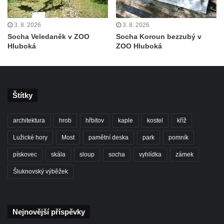
Socha Afrodité u pavilonu Reinerovy fresky
v Duchcově
3. 8. 2026
3. 8. 2026
Pamětní kámen rybníka Barbory v
Socha Veledaněk v ZOO
Socha Koroun bezzubý v
Hluboká
ZOO Hluboká
Duchcově
Delfín na Sfingovém rybníku v zámeckém
parku v Duchcově
Sfinga II. na Sfingovém rybníku v
Štítky
zámeckém parku v Duchcově
Sfinga I. na Sfingovém rybníku v zámeckém
architektura
hrob
hřbitov
kaple
kostel
kříž
parku v Duchcově
Lužické hory
Most
pamětní deska
park
pomník
Socha Minervy na nádvoří zámku v
pískovec
skála
sloup
socha
vyhlídka
zámek
Duchcově
Šluknovský výběžek
Socha Herkula se saní na nádvoří zámku v
Duchcově
Socha Herkula se lvem na nádvoří zámku v
Nejnovější příspěvky
Duchcově