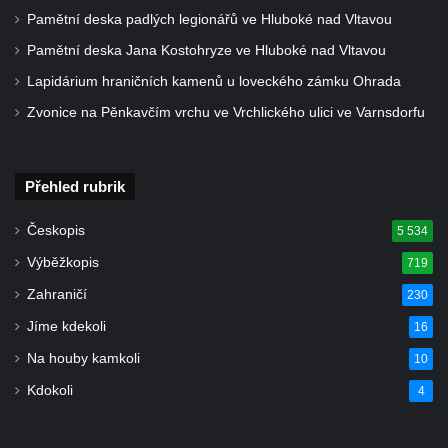
Socha Marse na nádvoří zámku v
Pamětní deska padlých legionářů ve Hluboké nad Vltavou
Duchcově
Pamětní deska Jana Kostohryze ve Hluboké nad Vltavou
Socha svatého Václava u kostela
Lapidárium hraničních kamenů u loveckého zámku Ohrada
Zvěstování Panny Marie v Duchcově
Zvonice na Pěnkavčím vrchu ve Vrchlického ulici ve Varnsdorfu
Socha svatého Prokopa u kostela
Zvěstování Panny Marie v Duchcově
Přehled rubrik
Socha Hoch vytahující si trn z paty v Knížecí
zahradě v zámeckém parku v Duchcově
Českopis
5 534
Socha Niké v Knížecí zahradě v zámeckém
Výběžkopis
719
parku v Duchcově
Zahraničí
230
Socha Walthera von der Vogelweide v
Jíme kdekoli
16
Duchcově
Na houby kamkoli
10
Busta Bedřicha Smetany v sadech B.
Smetany v Duchcově
Kdokoli
4
Busta Ludwiga van Beethovena v sadech
B. Smetany v Duchcově