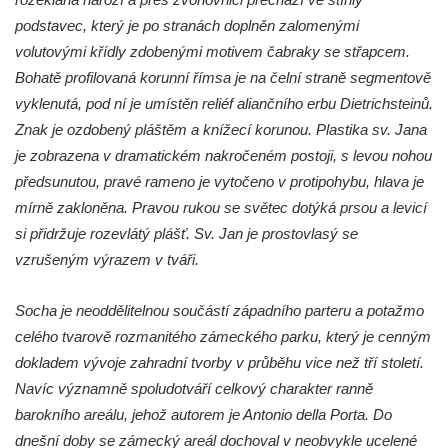
podstavec, který je po stranách doplněn zalomenými
Socha Roháč v ZOO Hluboká
volutovými křídly zdobenými motivem čabraky se střapcem.
Socha Mystik v ZOO Hluboká
Bohatě profilovaná korunní římsa je na čelní straně segmentově
Reliéf Rodina a práce na budově záložny
vyklenutá, pod ní je umístěn reliéf aliančního erbu Dietrichsteinů.
čp. 69/1 v Českých Budějovicích
Znak je ozdobený pláštěm a knížecí korunou. Plastika sv. Jana
Socha Jana Valeria Jirsíka u Černé věže v
je zobrazena v dramatickém nakročeném postoji, s levou nohou
Českých Budějovicích
předsunutou, pravé rameno je vytočeno v protipohybu, hlava je
mírně zakloněna. Pravou rukou se světec dotýká prsou a levicí
Socha Krista klesajícího pod křížem u
si přidržuje rozevlátý plášť. Sv. Jan je prostovlasý se
kostela svatého Mikuláše v Českých
vzrušeným výrazem v tváři.
Budějovicích
Socha svatého Jana Nepomuckého u
Socha je neoddělitelnou součástí západního parteru a potažmo
kostela svaté Rodiny v Českých
celého tvarově rozmanitého zámeckého parku, který je cenným
Budějovicích
dokladem vývoje zahradní tvorby v průběhu vice než tří století.
Socha S tebou v parku na Senovážném
Navíc významně spoludotváří celkový charakter ranně
náměstí v Českých Budějovicích
barokního areálu, jehož autorem je Antonio della Porta. Do
Socha Tornádo v parku na Senovážném
dnešní doby se zámecký areál dochoval v neobvykle ucelené