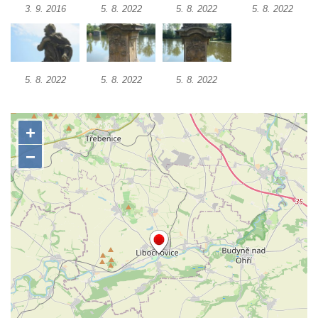
3. 9. 2016
5. 8. 2022
5. 8. 2022
5. 8. 2022
Budějovicích
Sousoší Kalvárie před klášterem
dominikánů u Piaristického náměstí v
Českých Budějovicích
5. 8. 2022
5. 8. 2022
5. 8. 2022
Socha svatého Václava u pramene v
Semilech
Pamětní deska Tomáše Garrigue Masaryka
na radnici v Českých Budějovicích
Pamětní deska na biskupské rezidenci v
Českých Budějovicích
Pamětní deska Josefa Hloucha na
biskupské rezidenci v Českých
Budějovicích
Socha žáby u rybníčku na Náměstí v
Kamenném Újezdě
Pamětní kámen družebních obcí Kamenný