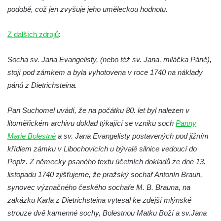
náměstí v Českých Budějovicích
podobě, což jen zvyšuje jeho uměleckou hodnotu.
Sousoší Humanoidi na Lannově třídě v
Českých Budějovicích
Z dalších zdrojů
:
Pomník Vojtěcha Adalberta Lanny v parku
Socha sv. Jana Evangelisty, (nebo též sv. Jana, miláčka Páně),
Na Sadech v Českých Budějovicích
stojí pod zámkem a byla vyhotovena v roce 1740 na náklady
Pomník Přemysla Otakara II. v parku Na
pánů z Dietrichsteina.
Sadech v Českých Budějovicích
Socha Mateřství v parku Na Sadech v
Pan Suchomel uvádí, že na počátku 80. let byl nalezen v
Českých Budějovicích
litoměřickém archivu doklad týkající se vzniku soch
Panny
Památník Otokara Mokrého v parku Na
Marie Bolestné
a sv. Jana Evangelisty postavených pod jižním
Sadech v Českých Budějovicích
křídlem zámku v Libochovicích u bývalé silnice vedoucí do
Poslední dochovaný tramvajový sloup na
Poplz. Z německy psaného textu účetních dokladů ze dne 13.
Pražské třídě v Českých Budějovicích
listopadu 1740 zjišťujeme, že pražský sochař Antonín Braun,
synovec význačného českého sochaře M. B. Brauna, na
Socha Civilizovaní na Husově třídě v
zakázku Karla z Dietrichsteina vytesal ke zdejší mlýnské
Českých Budějovicích
strouze dvě kamenné sochy, Bolestnou Matku Boží a sv.Jana
Socha svatého Jana Nepomuckého Na