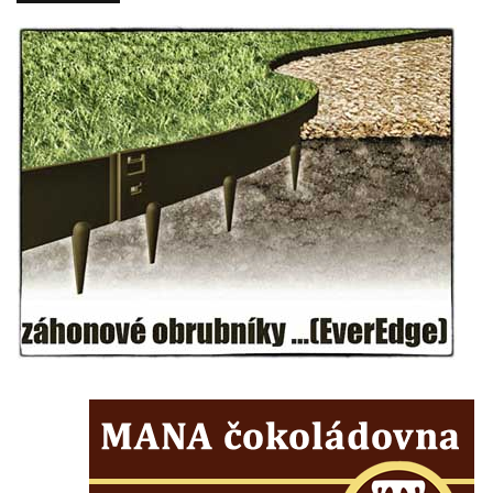
Sochy Ptáci v Tierpark Chemnitz
Socha Skupina jeřábů v Tierpark Chemnitz
Socha Panter v ZOO Leipzig
Socha Dívka s mušlí v ZOO Leipzig
Socha Tygr v ZOO Leipzig
Socha Atlet v ZOO Leipzig
Socha Marabu v ZOO Leipzig
Busta Karla Maxe Schneidera v ZOO
Leipzig
Socha Iásón v ZOO Leipzig
Socha Mladý slon v ZOO Leipzig
Socha Býk v ZOO Dresden
Socha Uprchlý otrok bojuje s divokým psem
v ZOO Dresden
Socha krokodýla v ZOO Dresden