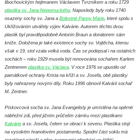
libochovickým hejtmanem Václavem Tvrzníkem a roku 1729
Socha Orlice v ZOO Hluboká
plastika sv. Jana Nepomuckého
. Naposledy byly roku 1740
Socha Tygr v ZOO Hluboká
osazeny sochy sv. Jana a
Bolestné Panny Marie
, které spolu s
Socha Želva v ZOO Hluboká
Ukřižováním utvářely výjev Kalvárie. Autorem těchto dvou
Socha Kozorožec horský v ZOO Hluboká
plastik byl pravděpodobně Antonín Braun a donátorem sám
kníže. Doložena je také existence sochy sv. Vojtěcha, kterou
Socha Včela v ZOO Hluboká
však v 19. stol vzala velká voda. Čas se podepsal i na ostatních
Socha Housenka v ZOO Hluboká
sochách – roku 1929 musela být renovována sochařem Karlem
Socha Nosorožík v ZOO Hluboká
Zentnerem
plastika sv. Václava
. V roce 1976 se upustilo od
Socha Rosomák v ZOO Hluboká
památkové ochrany Krista na kříži a sv. Josefa, obě plastiky
Socha Beruška v ZOO Hluboká
byly nahrazeny novými díly. Roku 1996 obnovil Kalvárii sochař
M. Zentner.
Socha Vážka v ZOO Hluboká
Socha Volavka v ZOO Hluboká
Pískovcová socha sv. Jana Evangelisty je umístěna na opěrné
Flamingo trůn v ZOO Hluboká
nábřežní zdi, před jižním průčelím zámku mezi plastikami
Lavička Kůň Převalského v ZOO Hluboká
Kalvárie
a sv. Josefa, čelem se obrací k severu. Plastika stojí
Lysá nad Labem, barokní město Šporkovo
na vysokém hranolovém postamentu. Spodní část soklu má
rozeklaná nároží a přes zvonovnici přechází ve štíhlý
Socha Opičákovník v ZOO Hluboká