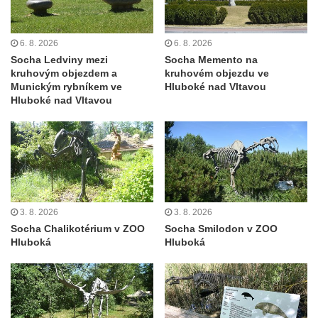
Kamenný obelisk na vyhlídce u Pravčické
brány
6. 8. 2026
6. 8. 2026
Socha Ledviny mezi
Socha Memento na
Sousoší svatého Václava, svatého Floriána
kruhovým objezdem a
kruhovém objezdu ve
a svatého Jana Nepomuckého východně
Munickým rybníkem ve
Hluboké nad Vltavou
od Mezné
Hluboké nad Vltavou
Socha vodníka na trase naučné stezky v
Srbské Kamenici
Podstavec v zámecké zahradě v Duchcově
Sousoší dětí u obecního úřadu v Janově
Socha Andromedé u pavilonu Reinerovy
3. 8. 2026
3. 8. 2026
fresky v Duchcově
Socha Chalikotérium v ZOO
Socha Smilodon v ZOO
Hluboká
Hluboká
Socha Amfitrité u pavilonu Reinerovy fresky
v Duchcově
Socha Flóry u pavilonu Reinerovy fresky v
Duchcově