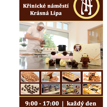
Socha slona v ZOO Dresden
Socha Faun s medvíďaty v ZOO Dresden
Socha divokého prasete před vstupem do
ZOO Dresden
Socha světce severně od Lužce nad
Vltavou
Pamětní kámen revitalizace Vltavy Vraňany
– Hořín u Lužce nad Vltavou
Strom svobody a památník 100 let republiky
a 30. výročí listopadu 1989 v Hrobčicích
Boží muka v parku před domem čp. 17 v
Hrobčicích
Sochy „Klaun a dívenka“ v parku v centru
Hrobčic
Socha svatého Antonína poustevníka v