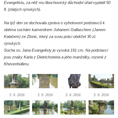
Evangelistu, za něž mu libochovický důchodní úřad vyplatil 50
Sadech u Mlýnské stoky v Českých
fl. (zlatých rýnských).
Budějovicích
Sochy brouků u Mlýnské stoky v Českých
Na týž den se dochovala zpráva o vyhotovení podstavců k
Budějovicích
oběma sochám kameníkem Johanem Gallaschem (Janem
Socha svatého Vincence Ferrerského na
Kalašem) ze Zlonic, který za svou práci obdržel 30 zl.
nádvoří kláštera dominikánů v Českých
rýnských.
Budějovicích
Socha sv. Jana Evangelisty je vysoká 191 cm. Na podstavci
Socha svatého Zachariáše na nádvoří
jsou znaky Karla z Dietrichsteina a jeho manželky, rozené z
kláštera dominikánů v Českých
Khevenhülleru.
Budějovicích
Socha svatého Josefa na nádvoří kláštera
dominikánů v Českých Budějovicích
Socha svaté Anny na nádvoří kláštera
3. 9. 2016
3. 9. 2016
3. 9. 2016
3. 9. 2016
dominikánů v Českých Budějovicích
Socha svatého Dominika na nádvoří
kláštera dominikánů v Českých