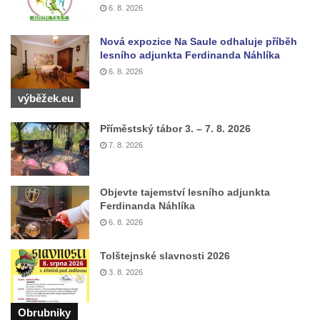
6. 8. 2026
Pamětní deska Johanna Nepomuka
Fischera na domě čp. 5/16 na třídě 9.
Nová expozice Na Saule odhaluje příběh
lesního adjunkta Ferdinanda Náhlíka
května v Rumburku
6. 8. 2026
Pamětní deska Johanna Neumanna
výběžek.eu
severně od Tokáně
Obrázek svatého Huberta na buku svatého
Příměstský tábor 3. – 7. 8. 2026
Huberta
7. 8. 2026
Obrázek svatého Jakuba na skále u cesty
východně od Srbské Kamenice
Objevte tajemství lesního adjunkta
Busta Jana Amose Komenského na domě
Ferdinanda Náhlíka
čp. 37 v Račicích
6. 8. 2026
Socha ležícího koně v Sadech
Tolštejnské slavnosti 2026
Československé armády v Teplicích
3. 8. 2026
Socha Medvídě v Tierpark Chemnitz
Sochy Ležící žena v Tierpark Chemnitz
Obrubniky