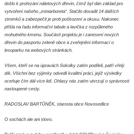
dominikánů u Piaristického náměstí v
došlo k prořezání náletových dřevin, čímž byl dán základ pro
Českých Budějovicích
vytvoření našeho „miniarboreta“. Stačilo dosadit 14 dalších
Socha svatého Václava u pramene v
stromků a zabezpečit je proti poškození a okusu. Nakonec
Semilech
přišla na řadu informační tabule a lavička z rozpůleného
mohutného kmenu. Součástí projektu je i zanesení nových
Pamětní deska Tomáše Garrigue Masaryka
dřevin do pasportu zeleně obce a zveřejnění informací o
na radnici v Českých Budějovicích
lesoparku na webových stránkách.
Pamětní deska na biskupské rezidenci v
Českých Budějovicích
Všem, kteří se na úpravách Sokolky zatím podíleli, patří vřelý
Pamětní deska Josefa Hloucha na
dík. Všichni bez výjimky odvedli kvalitní práci, jejíž výsledky
biskupské rezidenci v Českých
oceňuje čím dál více lidí. Ohlasy nás zatím utvrzují o správnosti
Budějovicích
nastoupené cesty.
Socha žáby u rybníčku na Náměstí v
Kamenném Újezdě
RADOSLAV BARTŮNĚK, starosta obce Novosedlice
Pamětní kámen družebních obcí Kamenný
O sochách ale ani slovo.
Újezd a Krauchthal v parku na Náměstí v
Kamenném Újezdě