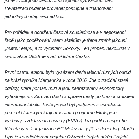
jsme zvolili jinou cestu. Místo sprintu vytrvalostní běh.
Revitalizaci budeme provádět postupně a financování
Pomník Vojtěcha Adalberta Lanny v parku
jednotlivých etap řešit ad hoc.
Na Sadech v Českých Budějovicích
Pomník Přemysla Otakara II. v parku Na
Pro pořádek a dodržení časové souslednosti a v neposlední
Sadech v Českých Budějovicích
řadě i jako poděkování všem aktérům je třeba zmínit jakousi
Socha Mateřství v parku Na Sadech v
„nultou“ etapu, a to vyčištění Sokolky. Ten proběhl několikrát v
Českých Budějovicích
rámci akce Ukliďme svět, ukliďme Česko.
Památník Otokara Mokrého v parku Na
Sadech v Českých Budějovicích
První ostrou etapou bylo vysázení devíti jabloní různých odrůd
Poslední dochovaný tramvajový sloup na
na hrázi rybníka Margarinka v roce 2016. Jde o tradiční staré
Pražské třídě v Českých Budějovicích
odrůdy, které pomalu mizí a jsou nahrazovány ekonomicky
výhodnějšími. Zároveň došlo k úpravě cesty po hrázi a umístění
Socha Civilizovaní na Husově třídě v
informační tabule. Tento projekt byl podpořen z osmdesáti
Českých Budějovicích
procent Ústeckým krajem v rámci programu Ekologické
Socha svatého Jana Nepomuckého Na
výchovy, vzdělávání a osvěty (EVVO). Lví podíl na úspěchu
Sadech u Mlýnské stoky v Českých
této etapy má organizace EC Meluzína, jejíž vedoucí Ing. Martin
Budějovicích
Lípa je koordinátorem projektu Oživení starých odrůd Projekt