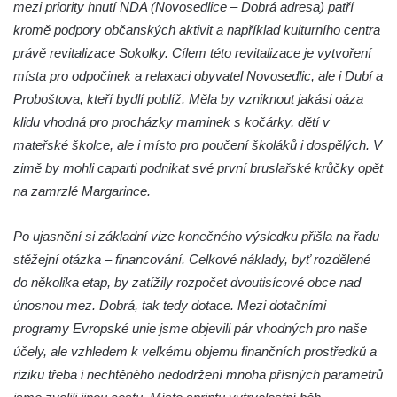
mezi priority hnutí NDA (Novosedlice – Dobrá adresa) patří
Reliéf Rodina a práce na budově záložny
kromě podpory občanských aktivit a například kulturního centra
čp. 69/1 v Českých Budějovicích
právě revitalizace Sokolky. Cílem této revitalizace je vytvoření
Socha Jana Valeria Jirsíka u Černé věže v
místa pro odpočinek a relaxaci obyvatel Novosedlic, ale i Dubí a
Českých Budějovicích
Proboštova, kteří bydlí poblíž. Měla by vzniknout jakási oáza
klidu vhodná pro procházky maminek s kočárky, dětí v
Socha Krista klesajícího pod křížem u
mateřské školce, ale i místo pro poučení školáků i dospělých. V
kostela svatého Mikuláše v Českých
zimě by mohli caparti podnikat své první bruslařské krůčky opět
Budějovicích
na zamrzlé Margarince.
Socha svatého Jana Nepomuckého u
kostela svaté Rodiny v Českých
Po ujasnění si základní vize konečného výsledku přišla na řadu
Budějovicích
stěžejní otázka – financování. Celkové náklady, byť rozdělené
Socha S tebou v parku na Senovážném
do několika etap, by zatížily rozpočet dvoutisícové obce nad
náměstí v Českých Budějovicích
únosnou mez. Dobrá, tak tedy dotace. Mezi dotačními
Socha Tornádo v parku na Senovážném
programy Evropské unie jsme objevili pár vhodných pro naše
náměstí v Českých Budějovicích
účely, ale vzhledem k velkému objemu finančních prostředků a
Sousoší Humanoidi na Lannově třídě v
riziku třeba i nechtěného nedodržení mnoha přísných parametrů
Českých Budějovicích