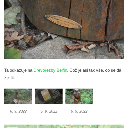
května v Rumburku
Pamětní deska Johanna Neumanna
severně od Tokáně
Obrázek svatého Huberta na buku svatého
Huberta
Obrázek svatého Jakuba na skále u cesty
východně od Srbské Kamenice
Busta Jana Amose Komenského na domě
čp. 37 v Račicích
Ta odkazuje na
Dřevořezby Belfín
. Což je asi tak vše, co se dá
zjistit.
Socha ležícího koně v Sadech
Československé armády v Teplicích
Socha Medvídě v Tierpark Chemnitz
Sochy Ležící žena v Tierpark Chemnitz
6. 9. 2022
6. 9. 2022
6. 9. 2022
Sochy Ptáci v Tierpark Chemnitz
Socha Skupina jeřábů v Tierpark Chemnitz