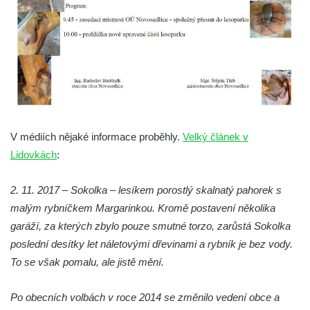
Socha Želva v ZOO Hluboká
Socha Kozorožec horský v ZOO Hluboká
Socha Včela v ZOO Hluboká
Socha Housenka v ZOO Hluboká
Socha Nosorožík v ZOO Hluboká
Socha Rosomák v ZOO Hluboká
Socha Beruška v ZOO Hluboká
V médiích nějaké informace proběhly.
Velký článek v
Lidovkách
:
Socha Vážka v ZOO Hluboká
Socha Volavka v ZOO Hluboká
2. 11. 2017 – Sokolka – lesíkem porostlý skalnatý pahorek s
Flamingo trůn v ZOO Hluboká
malým rybníčkem Margarinkou. Kromě postavení několika
Lavička Kůň Převalského v ZOO Hluboká
garáží, za kterých zbylo pouze smutné torzo, zarůstá Sokolka
Lysá nad Labem, barokní město Šporkovo
poslední desítky let náletovými dřevinami a rybník je bez vody.
To se však pomalu, ale jistě mění.
Socha Opičákovník v ZOO Hluboká
Socha Roháč v ZOO Hluboká
Po obecních volbách v roce 2014 se změnilo vedení obce a
Socha Mystik v ZOO Hluboká