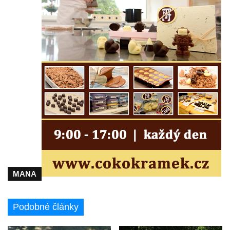
Pamětní kámen rybníka Barbory v
Duchcově
Delfín na Sfingovém rybníku v zámeckém
parku v Duchcově
Sfinga II. na Sfingovém rybníku v
zámeckém parku v Duchcově
Sfinga I. na Sfingovém rybníku v zámeckém
parku v Duchcově
Socha Minervy na nádvoří zámku v
Duchcově
Socha Herkula se saní na nádvoří zámku v
Duchcově
MANA
Socha Herkula se lvem na nádvoří zámku v
Duchcově
Socha Marse na nádvoří zámku v
Podobné články
Duchcově