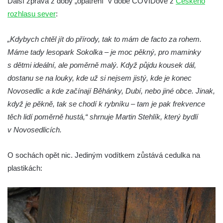
Další zpráva z doby „opatření“ v době COVIDové z
Českého
Socha na náměstí J. V. Kamarýta ve
rozhlasu sever
:
Velešíně
Pomník J. V. Kamarýta v Krumlovské ulici ve
„Kdybych chtěl jít do přírody, tak to mám de facto za rohem.
Velešíně
Máme tady lesopark Sokolka – je moc pěkný, pro maminky
Pamětní deska arcibiskupa Micara ve
s dětmi ideální, ale poměrně malý. Když půjdu kousek dál,
vstupu do poutního místa Římov
dostanu se na louky, kde už si nejsem jistý, kde je konec
Plastika Koule v Gutenbergově ulici v
Novosedlic a kde začínají Běhánky, Dubí, nebo jiné obce. Jinak,
Liberci
když je pěkně, tak se chodí k rybníku – tam je pak frekvence
těch lidí poměrně hustá,“ shrnuje Martin Stehlík, který bydlí
Pamětní deska Vojtěcha Kocmicha na
v Novosedlicích.
domě čp. 37 v ulici Betlém v Římově
Pomník na paměť zrušení roboty v Plavu
O sochách opět nic. Jediným vodítkem zůstává cedulka na
Socha vodníka v Plavu
plastikách:
Socha svatého Jana Nepomuckého v
Třebušíně
Pamětní deska Johanna Nepomuka
Fischera na domě čp. 5/16 na třídě 9.