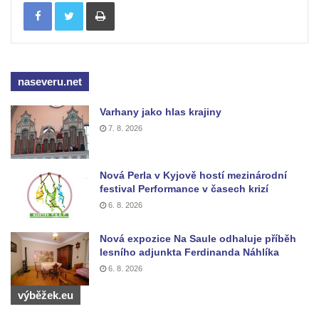
Tisknout
Socha divokého prasete před vstupem do
ZOO Dresden
Socha světce severně od Lužce nad
Vltavou
naseveru.net
Pamětní kámen revitalizace Vltavy Vraňany
– Hořín u Lužce nad Vltavou
Varhany jako hlas krajiny
7. 8. 2026
Strom svobody a památník 100 let republiky
a 30. výročí listopadu 1989 v Hrobčicích
Boží muka v parku před domem čp. 17 v
Nová Perla v Kyjově hostí mezinárodní
festival Performance v časech krizí
Hrobčicích
6. 8. 2026
Sochy „Klaun a dívenka“ v parku v centru
Hrobčic
Nová expozice Na Saule odhaluje příběh
lesního adjunkta Ferdinanda Náhlíka
Socha svatého Antonína poustevníka v
6. 8. 2026
Mirošovicích
Socha vodníka u požární nádrže v
výběžek.eu
Mirošovicích