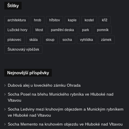
Štítky
Vilémově
Socha svatého Jana Nepomuckého na
architektura
hrob
hřbitov
kaple
kostel
kříž
schodišti ke kostelu Nanebevzetí Panny
Marie ve Vilémově
Lužické hory
Most
pamětní deska
park
pomník
Socha svatého Šebestiána na schodišti ke
pískovec
skála
sloup
socha
vyhlídka
zámek
kostelu Nanebevzetí Panny Marie ve
Šluknovský výběžek
Vilémově
Socha svatého Václava na schodišti ke
kostelu Nanebevzetí Panny Marie ve
Nejnovější příspěvky
Vilémově
Dubová alej u loveckého zámku Ohrada
Socha svaté Rosalie (Rozálie) na schodišti
ke kostelu Nanebevzetí Panny Marie ve
Socha Posel na břehu Munického rybníka ve Hluboké nad
Vltavou
Vilémově
Socha Ledviny mezi kruhovým objezdem a Munickým rybníkem
Socha svatého Vojtěcha na schodišti ke
ve Hluboké nad Vltavou
kostelu Nanebevzetí Panny Marie ve
Socha Memento na kruhovém objezdu ve Hluboké nad Vltavou
Vilémově