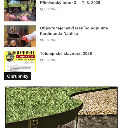
Příměstský tábor 3. – 7. 8. 2026
Socha býka před areálem firmy 2JCP v
7. 8. 2026
Račicích
Povodňový sloup II. v Dobříni
Objevte tajemství lesního adjunkta
Povodňový sloup I. v Dobříni
Ferdinanda Náhlíka
Pamětní kámen vodního díla Josefův Důl
6. 8. 2026
Socha svatého Floriána na domě čp. 3 v
Tolštejnské slavnosti 2026
Oparnu
3. 8. 2026
Socha svaté Anny u domu čp. 3 v Oparnu
Lavička Václava Havla v Pardubicích
Obrubniky
Lavička Václava Havla v Novém Boru
Lavička Václava Havla v Krásné Lípě
Upoutávka JduHřebenovkou u parkoviště
na Mezní Louce
Kamenný obelisk na vyhlídce u Pravčické
brány