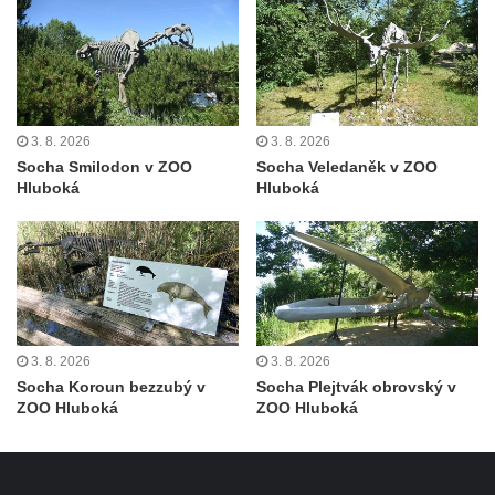
Památník Johanna Wolfganga Goetha u
polikliniky v Nejdku
Socha svatého Salvátora před kostelem
svatých Petra a Pavla v Jeníkově
3. 8. 2026
3. 8. 2026
Socha svatého Pavla před kostelem
Socha Smilodon v ZOO
Socha Veledaněk v ZOO
svatých Petra a Pavla v Jeníkově
Hluboká
Hluboká
Socha svatého Petra před kostelem svatých
Petra a Pavla v Jeníkově
Socha svatého Jana Nepomuckého před
kostelem svatých Petra a Pavla v Jeníkově
Obrázek Ježíš jako Dobrý pastýř u studánky
3. 8. 2026
3. 8. 2026
Pod obrázkem na Kamenné cestě pod
Socha Koroun bezzubý v
Socha Plejtvák obrovský v
Plešným
ZOO Hluboká
ZOO Hluboká
Olžin pád
Socha svatého Rocha na schodišti ke
kostelu Nanebevzetí Panny Marie ve