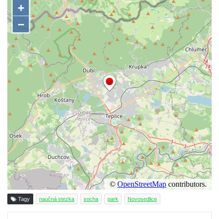
Socha Panter v ZOO Leipzig
Socha Dívka s mušlí v ZOO Leipzig
Socha Tygr v ZOO Leipzig
Socha Atlet v ZOO Leipzig
Socha Marabu v ZOO Leipzig
Busta Karla Maxe Schneidera v ZOO
Leipzig
Socha Iásón v ZOO Leipzig
Socha Mladý slon v ZOO Leipzig
Socha Býk v ZOO Dresden
Socha Uprchlý otrok bojuje s divokým psem
v ZOO Dresden
Socha krokodýla v ZOO Dresden
Socha slona v ZOO Dresden
Tagy
naučná stezka
socha
park
Novosedlice
Socha Faun s medvíďaty v ZOO Dresden