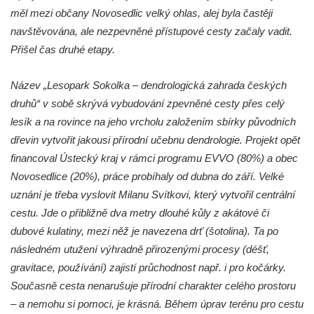
Sochy brouků u Mlýnské stoky v Českých
měl mezi občany Novosedlic velký ohlas, alej byla častěji
Budějovicích
navštěvována, ale nezpevněné přístupové cesty začaly vadit.
Socha svatého Vincence Ferrerského na
Přišel čas druhé etapy.
nádvoří kláštera dominikánů v Českých
Budějovicích
Název „Lesopark Sokolka – dendrologická zahrada českých
Socha svatého Zachariáše na nádvoří
druhů“ v sobě skrývá vybudování zpevněné cesty přes celý
kláštera dominikánů v Českých
lesík a na rovince na jeho vrcholu založením sbírky původních
Budějovicích
dřevin vytvořit jakousi přírodní učebnu dendrologie. Projekt opět
financoval Ústecký kraj v rámci programu EVVO (80%) a obec
Socha svatého Josefa na nádvoří kláštera
Novosedlice (20%), práce probíhaly od dubna do září. Velké
dominikánů v Českých Budějovicích
uznání je třeba vyslovit Milanu Svítkovi, který vytvořil centrální
Socha svaté Anny na nádvoří kláštera
cestu. Jde o přibližně dva metry dlouhé kůly z akátové či
dominikánů v Českých Budějovicích
dubové kulatiny, mezi něž je navezena drť (šotolina). Ta po
Socha svatého Dominika na nádvoří
následném utužení výhradně přirozenými procesy (déšť,
kláštera dominikánů v Českých
gravitace, používání) zajistí průchodnost např. i pro kočárky.
Budějovicích
Současně cesta nenarušuje přírodní charakter celého prostoru
Sousoší Kalvárie před klášterem
– a nemohu si pomoci, je krásná. Během úprav terénu pro cestu