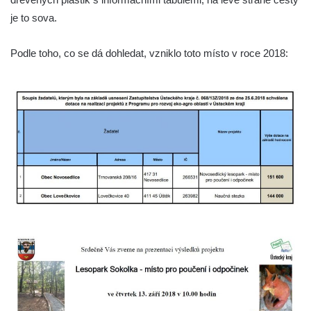
Socha Plejtvák obrovský v ZOO Hluboká
je to sova.
Socha Medvěd jeskynní v ZOO Hluboká
Podle toho, co se dá dohledat, vzniklo toto místo v roce 2018:
Socha Mamutí lebka v ZOO Hluboká
Socha Mamut srstnatý v ZOO Hluboká
Socha Orel v ZOO Hluboká
Socha Vydry si hrají v ZOO Hluboká
Socha Přátelství v ZOO Hluboká
Socha Matka příroda v ZOO Hluboká
Socha Lišky v ZOO Hluboká
Socha Kudlanka v ZOO Hluboká
Socha Vlčice s mládětem v ZOO Hluboká
Socha Rys číhající na srnu v ZOO Hluboká
Socha Orlice v ZOO Hluboká
Socha Tygr v ZOO Hluboká