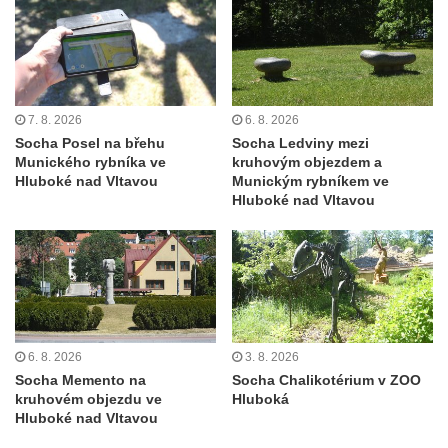
Socha svatého Václava u kostela
Zvěstování Panny Marie v Duchcově
Socha svatého Prokopa u kostela
Zvěstování Panny Marie v Duchcově
7. 8. 2026
6. 8. 2026
Socha Hoch vytahující si trn z paty v Knížecí
Socha Posel na břehu
Socha Ledviny mezi
zahradě v zámeckém parku v Duchcově
Munického rybníka ve
kruhovým objezdem a
Socha Niké v Knížecí zahradě v zámeckém
Hluboké nad Vltavou
Munickým rybníkem ve
Hluboké nad Vltavou
parku v Duchcově
Socha Walthera von der Vogelweide v
Duchcově
Busta Bedřicha Smetany v sadech B.
Smetany v Duchcově
Busta Ludwiga van Beethovena v sadech
6. 8. 2026
3. 8. 2026
B. Smetany v Duchcově
Socha Memento na
Socha Chalikotérium v ZOO
kruhovém objezdu ve
Hluboká
Pomník neznámého účelu v sadech Boženy
Hluboké nad Vltavou
Němcové v Duchcově