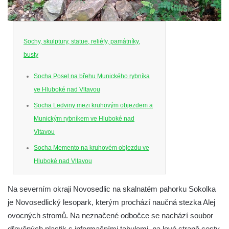
Sochy, skulptury, statue, reliéfy, památníky,
busty
Socha Posel na břehu Munického rybníka
ve Hluboké nad Vltavou
Socha Ledviny mezi kruhovým objezdem a
Munickým rybníkem ve Hluboké nad
Vltavou
Socha Memento na kruhovém objezdu ve
Hluboké nad Vltavou
Socha Chalikotérium v ZOO Hluboká
Na severním okraji Novosedlic na skalnatém pahorku Sokolka
Socha Smilodon v ZOO Hluboká
je Novosedlický lesopark, kterým prochází naučná stezka Alej
Socha Veledaněk v ZOO Hluboká
ovocných stromů. Na neznačené odbočce se nachází soubor
Socha Koroun bezzubý v ZOO Hluboká
dřevěných plastik s informačními tabulemi, na levé straně cesty