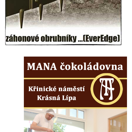
Sousoší svatého Václava, svatého Floriána
a svatého Jana Nepomuckého východně
od Mezné
Socha vodníka na trase naučné stezky v
Srbské Kamenici
Podstavec v zámecké zahradě v Duchcově
Sousoší dětí u obecního úřadu v Janově
Socha Andromedé u pavilonu Reinerovy
fresky v Duchcově
Socha Amfitrité u pavilonu Reinerovy fresky
v Duchcově
Socha Flóry u pavilonu Reinerovy fresky v
Duchcově
Socha Afrodité u pavilonu Reinerovy fresky
v Duchcově