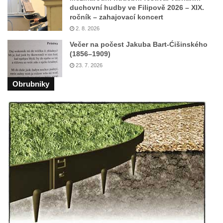
duchovní hudby ve Filipově 2026 – XIX.
biskupské rezidenci v Českých
ročník – zahajovací koncert
Budějovicích
2. 8. 2026
Socha žáby u rybníčku na Náměstí v
Večer na počest Jakuba Bart-Ćišinského
Kamenném Újezdě
(1856–1909)
23. 7. 2026
Pamětní kámen družebních obcí Kamenný
Újezd a Krauchthal v parku na Náměstí v
Obrubniky
Kamenném Újezdě
Socha na náměstí J. V. Kamarýta ve
Velešíně
Pomník J. V. Kamarýta v Krumlovské ulici ve
Velešíně
Pamětní deska arcibiskupa Micara ve
vstupu do poutního místa Římov
Plastika Koule v Gutenbergově ulici v
Liberci
Pamětní deska Vojtěcha Kocmicha na