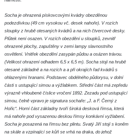
Socha Volavka v ZOO Hluboká
Socha je ohrazená pískovcovými kvádry obezděnou
Flamingo trůn v ZOO Hluboká
podezdívkou (49 cm vysokou vč. desek nahoře). V rozích
Lavička Kůň Převalského v ZOO Hluboká
sloupky z hrubě otesaných kvádrů a na nich čtvercové desky.
Lysá nad Labem, barokní město Šporkovo
Plůtek není osazen. V rozích obezdění u sloupků, zevnitř
Socha Opičákovník v ZOO Hluboká
ohrazené plochy, zapuštěny v zemi lampy slavnostního
Socha Roháč v ZOO Hluboká
osvětlení. Vnitřek obezdění zasypán půdou a osázen trávou.
Socha Mystik v ZOO Hluboká
(Velikost ohrazení odhadem 6,5 x 6,5 m). Socha stojí na hrubě
otesané základně a na rozích a a při okrajích řad kvádrů s
Reliéf Rodina a práce na budově záložny
ohlazenými hranami. Podstavec obdélného půdorysu, v dolní
čp. 69/1 v Českých Budějovicích
části s ustupující simou a výžlabkem. Střední část má zepředu
Socha Jana Valeria Jirsíka u Černé věže v
výrazně vhloubené číslice vročení 1892. Zezadu pod ustupující
Českých Budějovicích
simou, čelně vpravo je signatura sochaře: „J. a F. Černý z
Socha Krista klesajícího pod křížem u
Hořic“. Horní část základny tvoří široká desková římsa, která
kostela svatého Mikuláše v Českých
má nahoře pod vysazenou deskou římsy konkávní vyžlabení.
Budějovicích
Socha je posazená na římsu bez plintu. Svatý Jiří stojí s koněm
Socha svatého Jana Nepomuckého u
na skále a vzpínající se kůň se vrhá na draka, do jehož