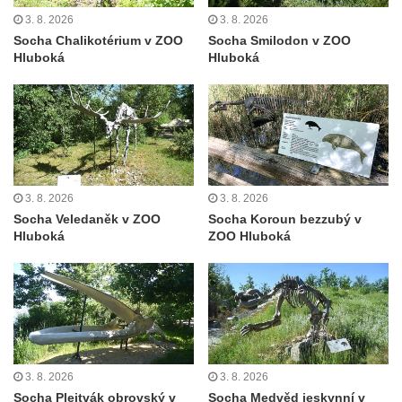
Socha Mladý slon v ZOO Leipzig
3. 8. 2026
3. 8. 2026
Socha Býk v ZOO Dresden
Socha Chalikotérium v ZOO
Socha Smilodon v ZOO
Hluboká
Hluboká
Socha Uprchlý otrok bojuje s divokým psem
v ZOO Dresden
Socha krokodýla v ZOO Dresden
Socha slona v ZOO Dresden
Socha Faun s medvíďaty v ZOO Dresden
3. 8. 2026
3. 8. 2026
Socha divokého prasete před vstupem do
Socha Veledaněk v ZOO
Socha Koroun bezzubý v
ZOO Dresden
Hluboká
ZOO Hluboká
Socha světce severně od Lužce nad
Vltavou
Pamětní kámen revitalizace Vltavy Vraňany
– Hořín u Lužce nad Vltavou
Strom svobody a památník 100 let republiky
a 30. výročí listopadu 1989 v Hrobčicích
3. 8. 2026
3. 8. 2026
Socha Plejtvák obrovský v
Socha Medvěd jeskynní v