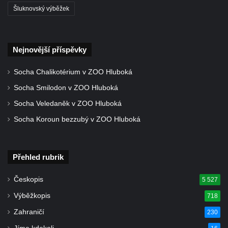
Šluknovský výběžek
Lavička Václava Havla v Pardubicích
Lavička Václava Havla v Novém Boru
Lavička Václava Havla v Krásné Lípě
Nejnovější příspěvky
Upoutávka JduHřebenovkou u parkoviště
na Mezní Louce
Socha Chalikotérium v ZOO Hluboká
Kamenný obelisk na vyhlídce u Pravčické
Socha Smilodon v ZOO Hluboká
brány
Socha Veledaněk v ZOO Hluboká
Sousoší svatého Václava, svatého Floriána
Socha Koroun bezzubý v ZOO Hluboká
a svatého Jana Nepomuckého východně
od Mezné
Přehled rubrik
Socha vodníka na trase naučné stezky v
Srbské Kamenici
Českopis
5 527
Podstavec v zámecké zahradě v Duchcově
Výběžkopis
718
Sousoší dětí u obecního úřadu v Janově
Zahraničí
230
Socha Andromedé u pavilonu Reinerovy