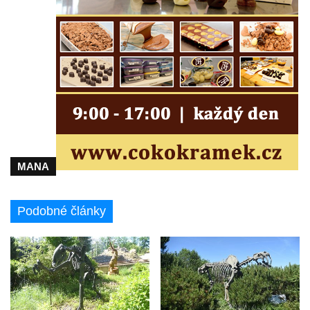
čp. 37 v Račicích
Socha ležícího koně v Sadech
Československé armády v Teplicích
Socha Medvídě v Tierpark Chemnitz
Sochy Ležící žena v Tierpark Chemnitz
Sochy Ptáci v Tierpark Chemnitz
Socha Skupina jeřábů v Tierpark Chemnitz
Socha Panter v ZOO Leipzig
MANA
Socha Dívka s mušlí v ZOO Leipzig
Socha Tygr v ZOO Leipzig
Podobné články
Socha Atlet v ZOO Leipzig
Socha Marabu v ZOO Leipzig
Busta Karla Maxe Schneidera v ZOO
Leipzig
Socha Iásón v ZOO Leipzig