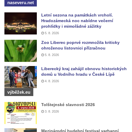
naseveru.net
dominikánů v Českých Budějovicích
Socha svaté Anny na nádvoří kláštera
Letní sezona na památkách vrcholí.
Hradozámecká noc nabídne večerní
dominikánů v Českých Budějovicích
prohlídky i mimořádné zážitky
Socha svatého Dominika na nádvoří
5. 8. 2026
kláštera dominikánů v Českých
Zoo Liberec poprvé rozmnožila kriticky
Budějovicích
ohroženou listovnici přízračnou
Sousoší Kalvárie před klášterem
5. 8. 2026
dominikánů u Piaristického náměstí v
Liberecký kraj zahájil obnovu historických
Českých Budějovicích
domů u Vodního hradu v České Lípě
Socha svatého Václava u pramene v
4. 8. 2026
Semilech
výběžek.eu
Pamětní deska Tomáše Garrigue Masaryka
na radnici v Českých Budějovicích
Tolštejnské slavnosti 2026
3. 8. 2026
Pamětní deska na biskupské rezidenci v
Českých Budějovicích
Pamětní deska Josefa Hloucha na
Mezinárodní hudební festival varhanní