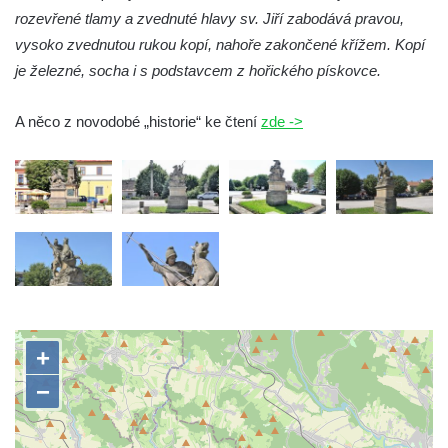
kostela svaté Rodiny v Českých
rozevřené tlamy a zvednuté hlavy sv. Jiří zabodává pravou,
Budějovicích
vysoko zvednutou rukou kopí, nahoře zakončené křížem. Kopí
Socha S tebou v parku na Senovážném
je železné, socha i s podstavcem z hořického pískovce.
náměstí v Českých Budějovicích
A něco z novodobé „historie“ ke čtení
zde ->
Socha Tornádo v parku na Senovážném
náměstí v Českých Budějovicích
Sousoší Humanoidi na Lannově třídě v
Českých Budějovicích
Pomník Vojtěcha Adalberta Lanny v parku
Na Sadech v Českých Budějovicích
Pomník Přemysla Otakara II. v parku Na
Sadech v Českých Budějovicích
Socha Mateřství v parku Na Sadech v
Českých Budějovicích
Památník Otokara Mokrého v parku Na
Sadech v Českých Budějovicích