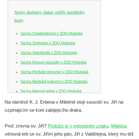
Sochy, skulptury, statue, reliéfy, památníky,
busty
Socha Chalikotérium v ZOO Hluboká
Socha Smilodon v ZOO Hluboká
Socha Veledaněk v ZOO Hluboká
Socha Koroun bezzubý v ZOO Hluboká
Socha Plejtvák obrovský v ZOO Hluboká
Socha Medvěd jeskynní v ZOO Hluboká
Socha Mamutí lebka v ZOO Hluboká
Socha Mamut srstnatý v ZOO Hluboká
Na náměstí K. J. Erbena v Miletíně stojí sousoší sv. Jiří na
vzpínajícím se koni zabíjejícího draka.
Socha Orel v ZOO Hluboká
Socha Vydry si hrají v ZOO Hluboká
Proč zrovna sv. Jiří?
Protože je v městském znaku
.
Miletínu
Socha Přátelství v ZOO Hluboká
věnoval erb se sv. Jiřím jeho pán, Jiří z Valdštejna, který mu též