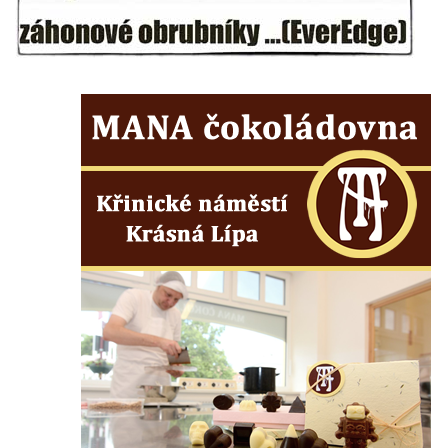
domě čp. 37 v ulici Betlém v Římově
Pomník na paměť zrušení roboty v Plavu
Socha vodníka v Plavu
Socha svatého Jana Nepomuckého v
Třebušíně
Pamětní deska Johanna Nepomuka
Fischera na domě čp. 5/16 na třídě 9.
května v Rumburku
Pamětní deska Johanna Neumanna
severně od Tokáně
Obrázek svatého Huberta na buku svatého
Huberta
Obrázek svatého Jakuba na skále u cesty
východně od Srbské Kamenice
Busta Jana Amose Komenského na domě