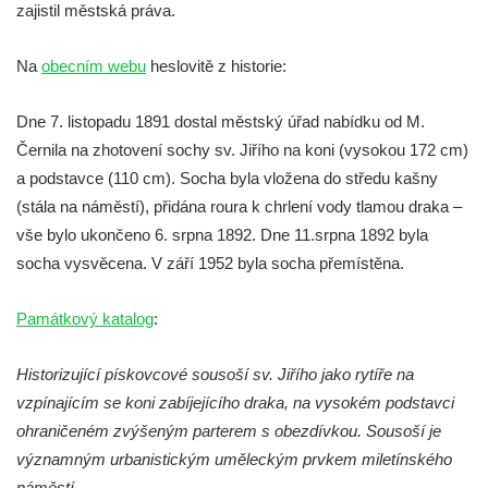
Socha Matka příroda v ZOO Hluboká
zajistil městská práva.
Socha Lišky v ZOO Hluboká
Na
obecním webu
heslovitě z historie:
Socha Kudlanka v ZOO Hluboká
Socha Vlčice s mládětem v ZOO Hluboká
Dne 7. listopadu 1891 dostal městský úřad nabídku od M.
Socha Rys číhající na srnu v ZOO Hluboká
Černila na zhotovení sochy sv. Jiřího na koni (vysokou 172 cm)
Socha Orlice v ZOO Hluboká
a podstavce (110 cm). Socha byla vložena do středu kašny
Socha Tygr v ZOO Hluboká
(stála na náměstí), přidána roura k chrlení vody tlamou draka –
vše bylo ukončeno 6. srpna 1892. Dne 11.srpna 1892 byla
Socha Želva v ZOO Hluboká
socha vysvěcena. V září 1952 byla socha přemístěna.
Socha Kozorožec horský v ZOO Hluboká
Socha Včela v ZOO Hluboká
Památkový katalog
:
Socha Housenka v ZOO Hluboká
Historizující pískovcové sousoší sv. Jiřího jako rytíře na
Socha Nosorožík v ZOO Hluboká
vzpínajícím se koni zabíjejícího draka, na vysokém podstavci
Socha Rosomák v ZOO Hluboká
ohraničeném zvýšeným parterem s obezdívkou. Sousoší je
Socha Beruška v ZOO Hluboká
významným urbanistickým uměleckým prvkem miletínského
Socha Vážka v ZOO Hluboká
náměstí.