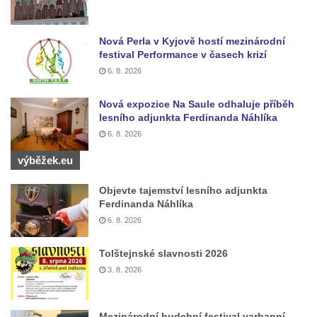
Českých Budějovicích
Pomník Vojtěcha Adalberta Lanny v parku
Nová Perla v Kyjově hostí mezinárodní
Na Sadech v Českých Budějovicích
festival Performance v časech krizí
Pomník Přemysla Otakara II. v parku Na
6. 8. 2026
Sadech v Českých Budějovicích
Nová expozice Na Saule odhaluje příběh
Socha Mateřství v parku Na Sadech v
lesního adjunkta Ferdinanda Náhlíka
Českých Budějovicích
6. 8. 2026
Památník Otokara Mokrého v parku Na
výběžek.eu
Sadech v Českých Budějovicích
Poslední dochovaný tramvajový sloup na
Objevte tajemství lesního adjunkta
Ferdinanda Náhlíka
Pražské třídě v Českých Budějovicích
6. 8. 2026
Socha Civilizovaní na Husově třídě v
Českých Budějovicích
Tolštejnské slavnosti 2026
Socha svatého Jana Nepomuckého Na
3. 8. 2026
Sadech u Mlýnské stoky v Českých
Budějovicích
Mezinárodní hudební festival varhanní