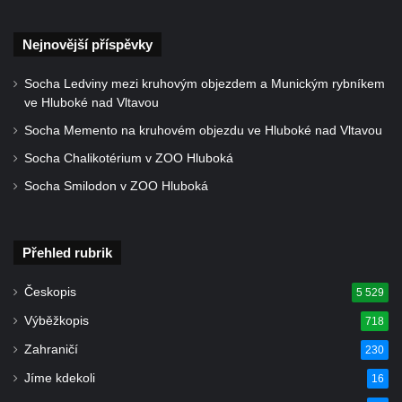
Socha divokého prasete před vstupem do
Nejnovější příspěvky
ZOO Dresden
Socha světce severně od Lužce nad
Socha Ledviny mezi kruhovým objezdem a Munickým rybníkem
Vltavou
ve Hluboké nad Vltavou
Pamětní kámen revitalizace Vltavy Vraňany
Socha Memento na kruhovém objezdu ve Hluboké nad Vltavou
– Hořín u Lužce nad Vltavou
Socha Chalikotérium v ZOO Hluboká
Strom svobody a památník 100 let republiky
Socha Smilodon v ZOO Hluboká
a 30. výročí listopadu 1989 v Hrobčicích
Boží muka v parku před domem čp. 17 v
Hrobčicích
Přehled rubrik
Sochy „Klaun a dívenka“ v parku v centru
Českopis
5 529
Hrobčic
Výběžkopis
718
Socha svatého Antonína poustevníka v
Zahraničí
230
Mirošovicích
Jíme kdekoli
16
Socha vodníka u požární nádrže v
Mirošovicích