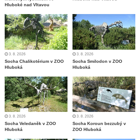
Hluboké nad Vltavou
května v Rumburku
Pamětní deska Johanna Neumanna
severně od Tokáně
Obrázek svatého Huberta na buku svatého
Huberta
Obrázek svatého Jakuba na skále u cesty
3. 8. 2026
3. 8. 2026
východně od Srbské Kamenice
Socha Chalikotérium v ZOO
Socha Smilodon v ZOO
Hluboká
Hluboká
Busta Jana Amose Komenského na domě
čp. 37 v Račicích
Socha ležícího koně v Sadech
Československé armády v Teplicích
Socha Medvídě v Tierpark Chemnitz
Sochy Ležící žena v Tierpark Chemnitz
3. 8. 2026
3. 8. 2026
Socha Veledaněk v ZOO
Socha Koroun bezzubý v
Sochy Ptáci v Tierpark Chemnitz
Hluboká
ZOO Hluboká
Socha Skupina jeřábů v Tierpark Chemnitz