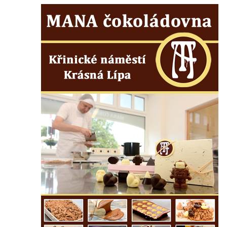
dominikánů u Piaristického náměstí v
Českých Budějovicích
Socha svatého Václava u pramene v
Semilech
Pamětní deska Tomáše Garrigue Masaryka
na radnici v Českých Budějovicích
Pamětní deska na biskupské rezidenci v
Českých Budějovicích
Pamětní deska Josefa Hloucha na
biskupské rezidenci v Českých
Budějovicích
Socha žáby u rybníčku na Náměstí v
Kamenném Újezdě
Pamětní kámen družebních obcí Kamenný
Újezd a Krauchthal v parku na Náměstí v
Kamenném Újezdě