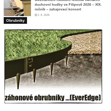
Sochy brouků u Mlýnské stoky v Českých
duchovní hudby ve Filipově 2026 – XIX.
ročník – zahajovací koncert
Budějovicích
2. 8. 2026
Socha svatého Vincence Ferrerského na
Obrubniky
nádvoří kláštera dominikánů v Českých
Budějovicích
Socha svatého Zachariáše na nádvoří
kláštera dominikánů v Českých
Budějovicích
Socha svatého Josefa na nádvoří kláštera
dominikánů v Českých Budějovicích
Socha svaté Anny na nádvoří kláštera
dominikánů v Českých Budějovicích
Socha svatého Dominika na nádvoří
kláštera dominikánů v Českých
Budějovicích
Sousoší Kalvárie před klášterem