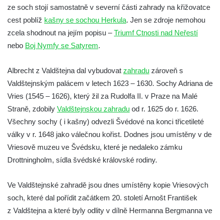
Socha Koroun bezzubý v ZOO Hluboká
ze soch stojí samostatně v severní části zahrady na křižovatce
Socha Plejtvák obrovský v ZOO Hluboká
cest poblíž
kašny se sochou Herkula
. Jen se zdroje nemohou
Socha Medvěd jeskynní v ZOO Hluboká
zcela shodnout na jejím popisu –
Triumf Ctnosti nad Neřestí
nebo
Boj Nymfy se Satyrem
.
Socha Mamutí lebka v ZOO Hluboká
Socha Mamut srstnatý v ZOO Hluboká
Albrecht z Valdštejna dal vybudovat
zahradu
zároveň s
Socha Orel v ZOO Hluboká
Valdštejnským palácem v letech 1623 – 1630. Sochy Adriana de
Socha Vydry si hrají v ZOO Hluboká
Vries (1545 – 1626), který žil za Rudolfa II. v Praze na Malé
Socha Přátelství v ZOO Hluboká
Straně, zdobily
Valdštejnskou zahradu
od r. 1625 do r. 1626.
Všechny sochy ( i kašny) odvezli Švédové na konci třicetileté
Socha Matka příroda v ZOO Hluboká
války v r. 1648 jako válečnou kořist. Dodnes jsou umístěny v de
Socha Lišky v ZOO Hluboká
Vriesově muzeu ve Švédsku, které je nedaleko zámku
Socha Kudlanka v ZOO Hluboká
Drottningholm, sídla švédské královské rodiny.
Socha Vlčice s mládětem v ZOO Hluboká
Socha Rys číhající na srnu v ZOO Hluboká
Ve Valdštejnské zahradě jsou dnes umístěny kopie Vriesových
soch, které dal pořídit začátkem 20. století Arnošt František
Socha Orlice v ZOO Hluboká
z Valdštejna a které byly odlity v dílně Hermanna Bergmanna ve
Socha Tygr v ZOO Hluboká