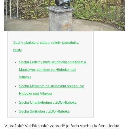
Sochy, skulptury, statue, reliéfy, památníky,
busty
Socha Ledviny mezi kruhovým objezdem a
Munickým rybníkem ve Hluboké nad
Vltavou
Socha Memento na kruhovém objezdu ve
Hluboké nad Vltavou
Socha Chalikotérium v ZOO Hluboká
Socha Smilodon v ZOO Hluboká
Socha Veledaněk v ZOO Hluboká
V pražské Valdštejnské zahradě je řada soch a kašen. Jedna