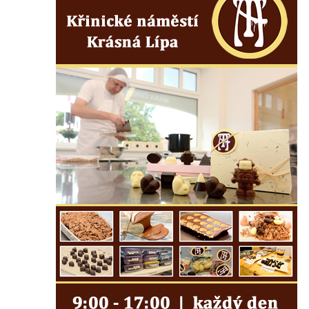
Socha na náměstí J. V. Kamarýta ve
Velešíně
Pomník J. V. Kamarýta v Krumlovské ulici ve
Velešíně
Pamětní deska arcibiskupa Micara ve
vstupu do poutního místa Římov
Plastika Koule v Gutenbergově ulici v
Liberci
Pamětní deska Vojtěcha Kocmicha na
domě čp. 37 v ulici Betlém v Římově
Pomník na paměť zrušení roboty v Plavu
Socha vodníka v Plavu
Socha svatého Jana Nepomuckého v
Třebušíně
Pamětní deska Johanna Nepomuka
Fischera na domě čp. 5/16 na třídě 9.