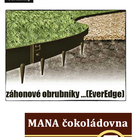
Českých Budějovicích
Socha svatého Václava u pramene v
Semilech
Pamětní deska Tomáše Garrigue Masaryka
na radnici v Českých Budějovicích
Pamětní deska na biskupské rezidenci v
Českých Budějovicích
Pamětní deska Josefa Hloucha na
biskupské rezidenci v Českých
Budějovicích
Socha žáby u rybníčku na Náměstí v
Kamenném Újezdě
Pamětní kámen družebních obcí Kamenný
Újezd a Krauchthal v parku na Náměstí v
Kamenném Újezdě