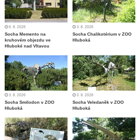
Socha Panter v ZOO Leipzig
Socha Dívka s mušlí v ZOO Leipzig
Socha Tygr v ZOO Leipzig
6. 8. 2026
3. 8. 2026
Socha Atlet v ZOO Leipzig
Socha Memento na
Socha Chalikotérium v ZOO
Socha Marabu v ZOO Leipzig
kruhovém objezdu ve
Hluboká
Hluboké nad Vltavou
Busta Karla Maxe Schneidera v ZOO
Leipzig
Socha Iásón v ZOO Leipzig
Socha Mladý slon v ZOO Leipzig
Socha Býk v ZOO Dresden
3. 8. 2026
3. 8. 2026
Socha Uprchlý otrok bojuje s divokým psem
Socha Smilodon v ZOO
Socha Veledaněk v ZOO
v ZOO Dresden
Hluboká
Hluboká
Socha krokodýla v ZOO Dresden
Socha slona v ZOO Dresden
Socha Faun s medvíďaty v ZOO Dresden