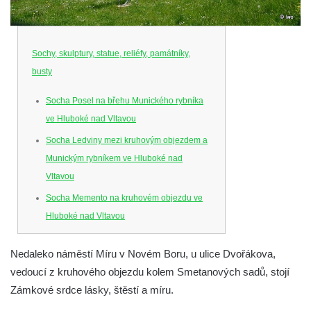
Sochy, skulptury, statue, reliéfy, památníky,
busty
Socha Posel na břehu Munického rybníka
ve Hluboké nad Vltavou
Socha Ledviny mezi kruhovým objezdem a
Munickým rybníkem ve Hluboké nad
Vltavou
Socha Memento na kruhovém objezdu ve
Hluboké nad Vltavou
Socha Chalikotérium v ZOO Hluboká
Nedaleko náměstí Míru v Novém Boru, u ulice Dvořákova,
Socha Smilodon v ZOO Hluboká
vedoucí z kruhového objezdu kolem Smetanových sadů, stojí
Socha Veledaněk v ZOO Hluboká
Zámkové srdce lásky, štěstí a míru.
Socha Koroun bezzubý v ZOO Hluboká