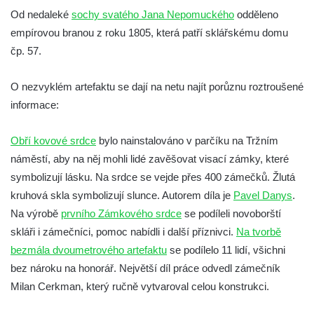
Socha Plejtvák obrovský v ZOO Hluboká
Od nedaleké
sochy svatého Jana Nepomuckého
odděleno
empírovou branou z roku 1805, která patří sklářskému domu
Socha Medvěd jeskynní v ZOO Hluboká
čp. 57.
Socha Mamutí lebka v ZOO Hluboká
Socha Mamut srstnatý v ZOO Hluboká
O nezvyklém artefaktu se dají na netu najít porůznu roztroušené
Socha Orel v ZOO Hluboká
informace:
Socha Vydry si hrají v ZOO Hluboká
Obří kovové srdce
bylo nainstalováno v parčíku na Tržním
Socha Přátelství v ZOO Hluboká
náměstí, aby na něj mohli lidé zavěšovat visací zámky, které
Socha Matka příroda v ZOO Hluboká
symbolizují lásku. Na srdce se vejde přes 400 zámečků. Žlutá
Socha Lišky v ZOO Hluboká
kruhová skla symbolizují slunce. Autorem díla je
Pavel Danys
.
Socha Kudlanka v ZOO Hluboká
Na výrobě
prvního Zámkového srdce
se podíleli novoborští
Socha Vlčice s mládětem v ZOO Hluboká
skláři i zámečníci, pomoc nabídli i další příznivci.
Na tvorbě
bezmála dvoumetrového artefaktu
se podílelo 11 lidí, všichni
Socha Rys číhající na srnu v ZOO Hluboká
bez nároku na honorář. Největší díl práce odvedl zámečník
Socha Orlice v ZOO Hluboká
Milan Cerkman, který ručně vytvaroval celou konstrukci.
Socha Tygr v ZOO Hluboká