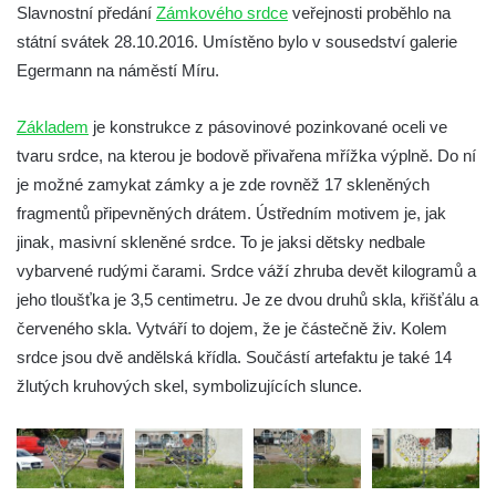
Socha Želva v ZOO Hluboká
Slavnostní předání
Zámkového srdce
veřejnosti proběhlo na
Socha Kozorožec horský v ZOO Hluboká
státní svátek 28.10.2016. Umístěno bylo v sousedství galerie
Egermann na náměstí Míru.
Socha Včela v ZOO Hluboká
Socha Housenka v ZOO Hluboká
Základem
je konstrukce z pásovinové pozinkované oceli ve
Socha Nosorožík v ZOO Hluboká
tvaru srdce, na kterou je bodově přivařena mřížka výplně. Do ní
Socha Rosomák v ZOO Hluboká
je možné zamykat zámky a je zde rovněž 17 skleněných
Socha Beruška v ZOO Hluboká
fragmentů připevněných drátem. Ústředním motivem je, jak
jinak, masivní skleněné srdce. To je jaksi dětsky nedbale
Socha Vážka v ZOO Hluboká
vybarvené rudými čarami. Srdce váží zhruba devět kilogramů a
Socha Volavka v ZOO Hluboká
jeho tloušťka je 3,5 centimetru. Je ze dvou druhů skla, křišťálu a
Flamingo trůn v ZOO Hluboká
červeného skla. Vytváří to dojem, že je částečně živ. Kolem
Lavička Kůň Převalského v ZOO Hluboká
srdce jsou dvě andělská křídla. Součástí artefaktu je také 14
Lysá nad Labem, barokní město Šporkovo
žlutých kruhových skel, symbolizujících slunce.
Socha Opičákovník v ZOO Hluboká
Socha Roháč v ZOO Hluboká
Socha Mystik v ZOO Hluboká