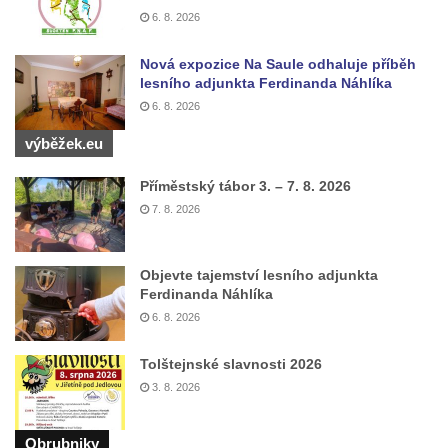
Sochy brouků u Mlýnské stoky v Českých
6. 8. 2026
Budějovicích
Socha svatého Vincence Ferrerského na
Nová expozice Na Saule odhaluje příběh
lesního adjunkta Ferdinanda Náhlíka
nádvoří kláštera dominikánů v Českých
6. 8. 2026
Budějovicích
Socha svatého Zachariáše na nádvoří
výběžek.eu
kláštera dominikánů v Českých
Příměstský tábor 3. – 7. 8. 2026
Budějovicích
7. 8. 2026
Socha svatého Josefa na nádvoří kláštera
dominikánů v Českých Budějovicích
Objevte tajemství lesního adjunkta
Socha svaté Anny na nádvoří kláštera
Ferdinanda Náhlíka
dominikánů v Českých Budějovicích
6. 8. 2026
Socha svatého Dominika na nádvoří
Tolštejnské slavnosti 2026
kláštera dominikánů v Českých
3. 8. 2026
Budějovicích
Sousoší Kalvárie před klášterem
Obrubniky
dominikánů u Piaristického náměstí v