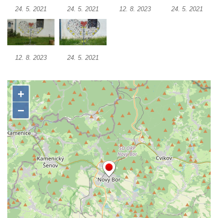
24. 5. 2021
24. 5. 2021
12. 8. 2023
24. 5. 2021
Reliéf Rodina a práce na budově záložny
čp. 69/1 v Českých Budějovicích
Socha Jana Valeria Jirsíka u Černé věže v
Českých Budějovicích
12. 8. 2023
24. 5. 2021
Socha Krista klesajícího pod křížem u
kostela svatého Mikuláše v Českých
Budějovicích
Socha svatého Jana Nepomuckého u
kostela svaté Rodiny v Českých
Budějovicích
Socha S tebou v parku na Senovážném
náměstí v Českých Budějovicích
Socha Tornádo v parku na Senovážném
náměstí v Českých Budějovicích
Sousoší Humanoidi na Lannově třídě v
Českých Budějovicích