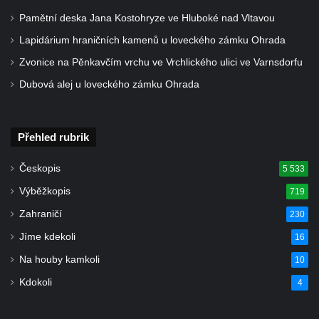
Socha býka před areálem firmy 2JCP v
Pamětní deska Jana Kostohryze ve Hluboké nad Vltavou
Račicích
Lapidárium hraničních kamenů u loveckého zámku Ohrada
Povodňový sloup II. v Dobříni
Zvonice na Pěnkavčím vrchu ve Vrchlického ulici ve Varnsdorfu
Povodňový sloup I. v Dobříni
Dubová alej u loveckého zámku Ohrada
Pamětní kámen vodního díla Josefův Důl
Socha svatého Floriána na domě čp. 3 v
Přehled rubrik
Oparnu
Socha svaté Anny u domu čp. 3 v Oparnu
Českopis
5 533
Lavička Václava Havla v Pardubicích
Výběžkopis
719
Lavička Václava Havla v Novém Boru
Zahraničí
230
Lavička Václava Havla v Krásné Lípě
Jíme kdekoli
16
Upoutávka JduHřebenovkou u parkoviště
Na houby kamkoli
10
na Mezní Louce
Kdokoli
4
Kamenný obelisk na vyhlídce u Pravčické
brány