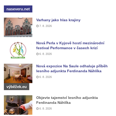
Budějovicích
naseveru.net
Socha svatého Vincence Ferrerského na
nádvoří kláštera dominikánů v Českých
Varhany jako hlas krajiny
Budějovicích
7. 8. 2026
Socha svatého Zachariáše na nádvoří
kláštera dominikánů v Českých
Nová Perla v Kyjově hostí mezinárodní
Budějovicích
festival Performance v časech krizí
Socha svatého Josefa na nádvoří kláštera
6. 8. 2026
dominikánů v Českých Budějovicích
Nová expozice Na Saule odhaluje příběh
Socha svaté Anny na nádvoří kláštera
lesního adjunkta Ferdinanda Náhlíka
dominikánů v Českých Budějovicích
6. 8. 2026
Socha svatého Dominika na nádvoří
výběžek.eu
kláštera dominikánů v Českých
Budějovicích
Objevte tajemství lesního adjunkta
Ferdinanda Náhlíka
Sousoší Kalvárie před klášterem
6. 8. 2026
dominikánů u Piaristického náměstí v