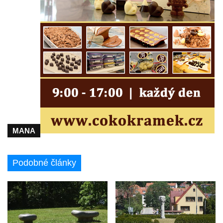
Pamětní deska Johanna Neumanna
severně od Tokáně
Obrázek svatého Huberta na buku svatého
Huberta
Obrázek svatého Jakuba na skále u cesty
východně od Srbské Kamenice
Busta Jana Amose Komenského na domě
čp. 37 v Račicích
Socha ležícího koně v Sadech
MANA
Československé armády v Teplicích
Socha Medvídě v Tierpark Chemnitz
Podobné články
Sochy Ležící žena v Tierpark Chemnitz
Sochy Ptáci v Tierpark Chemnitz
Socha Skupina jeřábů v Tierpark Chemnitz
Socha Panter v ZOO Leipzig