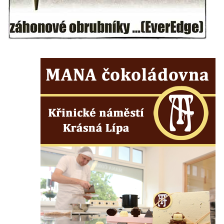
Velešíně
Pomník J. V. Kamarýta v Krumlovské ulici ve
Velešíně
Pamětní deska arcibiskupa Micara ve
vstupu do poutního místa Římov
Plastika Koule v Gutenbergově ulici v
Liberci
Pamětní deska Vojtěcha Kocmicha na
domě čp. 37 v ulici Betlém v Římově
Pomník na paměť zrušení roboty v Plavu
Socha vodníka v Plavu
Socha svatého Jana Nepomuckého v
Třebušíně
Pamětní deska Johanna Nepomuka
Fischera na domě čp. 5/16 na třídě 9.
května v Rumburku