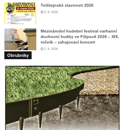
Českých Budějovicích
Tolštejnské slavnosti 2026
Socha svatého Václava u pramene v
3. 8. 2026
Semilech
Pamětní deska Tomáše Garrigue Masaryka
Mezinárodní hudební festival varhanní
na radnici v Českých Budějovicích
duchovní hudby ve Filipově 2026 – XIX.
ročník – zahajovací koncert
Pamětní deska na biskupské rezidenci v
2. 8. 2026
Českých Budějovicích
Obrubniky
Pamětní deska Josefa Hloucha na
biskupské rezidenci v Českých
Budějovicích
Socha žáby u rybníčku na Náměstí v
Kamenném Újezdě
Pamětní kámen družebních obcí Kamenný
Újezd a Krauchthal v parku na Náměstí v
Kamenném Újezdě
Socha na náměstí J. V. Kamarýta ve