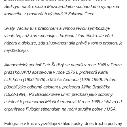
Socha Kozorožec horský v ZOO Hluboká
Šedivým na 3. ročníku Mezinárodního sochařského sympozia
Socha Včela v ZOO Hluboká
konaného v prostorách výstaviště Zahrada Čech.
Socha Housenka v ZOO Hluboká
Svatý Václav tu s praporcem a vinnou révou symbolizuje
Socha Nosorožík v ZOO Hluboká
vinařství, což koresponduje s krajinou Litoměřicka. Je věcí
Socha Rosomák v ZOO Hluboká
názoru a diskuze, zda situovanost díla právě v tomto prostoru je
Socha Beruška v ZOO Hluboká
nejšťastnější.
Socha Vážka v ZOO Hluboká
Akademický sochař Petr Šedivý se narodil v roce 1948 v Praze,
Socha Volavka v ZOO Hluboká
pražskou AVU absolvoval v roce 1976 u profesorů Karla
Flamingo trůn v ZOO Hluboká
Lidického (1900-1976) a Miloše Axmana (1926-1990). Potom
Lavička Kůň Převalského v ZOO Hluboká
působil jako odborný asistent u profesora Jiřího Bradáčka
Lysá nad Labem, barokní město Šporkovo
(1922-1984). Po Bradáčkověě úmrtí přechází jako odborný
Socha Opičákovník v ZOO Hluboká
asistent k profesorovi Miloši Axmanovi. V roce 1988 získává od
organizace Fulbght stipendium na roční studijní pobyt v USA.
Socha Roháč v ZOO Hluboká
Socha Mystik v ZOO Hluboká
Fotografie v knize vysvětluje vzhled sošky, dnes trochu podivný
Reliéf Rodina a práce na budově záložny