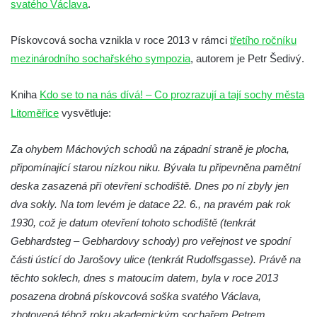
svatého Václava
.
Socha Medvěd jeskynní v ZOO Hluboká
Pískovcová socha vznikla v roce 2013 v rámci
třetího ročníku
Socha Mamutí lebka v ZOO Hluboká
mezinárodního sochařského sympozia
, autorem je Petr Šedivý.
Socha Mamut srstnatý v ZOO Hluboká
Socha Orel v ZOO Hluboká
Kniha
Kdo se to na nás dívá! – Co prozrazují a tají sochy města
Socha Vydry si hrají v ZOO Hluboká
Litoměřice
vysvětluje:
Socha Přátelství v ZOO Hluboká
Za ohybem Máchových schodů na západní straně je plocha,
Socha Matka příroda v ZOO Hluboká
připomínající starou nízkou niku. Bývala tu připevněna pamětní
Socha Lišky v ZOO Hluboká
deska zasazená při otevření schodiště. Dnes po ní zbyly jen
Socha Kudlanka v ZOO Hluboká
dva sokly. Na tom levém je datace 22. 6., na pravém pak rok
Socha Vlčice s mládětem v ZOO Hluboká
1930, což je datum otevření tohoto schodiště (tenkrát
Socha Rys číhající na srnu v ZOO Hluboká
Gebhardsteg – Gebhardovy schody) pro veřejnost ve spodní
části ústící do Jarošovy ulice (tenkrát Rudolfsgasse). Právě na
Socha Orlice v ZOO Hluboká
těchto soklech, dnes s matoucím datem, byla v roce 2013
Socha Tygr v ZOO Hluboká
posazena drobná pískovcová soška svatého Václava,
Socha Želva v ZOO Hluboká
zhotovená téhož roku akademickým sochařem Petrem