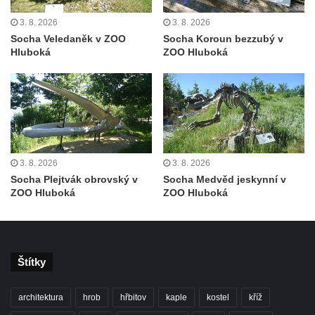
ZOO Dresden
3. 8. 2026
3. 8. 2026
Socha světce severně od Lužce nad
Socha Veledaněk v ZOO
Socha Koroun bezzubý v
Vltavou
Hluboká
ZOO Hluboká
Pamětní kámen revitalizace Vltavy Vraňany
– Hořín u Lužce nad Vltavou
Strom svobody a památník 100 let republiky
a 30. výročí listopadu 1989 v Hrobčicích
Boží muka v parku před domem čp. 17 v
3. 8. 2026
3. 8. 2026
Hrobčicích
Socha Plejtvák obrovský v
Socha Medvěd jeskynní v
Sochy „Klaun a dívenka“ v parku v centru
ZOO Hluboká
ZOO Hluboká
Hrobčic
Socha svatého Antonína poustevníka v
Mirošovicích
Štítky
Socha vodníka u požární nádrže v
Mirošovicích
architektura
hrob
hřbitov
kaple
kostel
kříž
Socha býka před areálem firmy 2JCP v