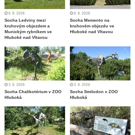
Socha Dívka s mušlí v ZOO Leipzig
Socha Tygr v ZOO Leipzig
6. 8. 2026
6. 8. 2026
Socha Ledviny mezi
Socha Memento na
Socha Atlet v ZOO Leipzig
kruhovým objezdem a
kruhovém objezdu ve
Munickým rybníkem ve
Hluboké nad Vltavou
Socha Marabu v ZOO Leipzig
Hluboké nad Vltavou
Busta Karla Maxe Schneidera v ZOO
Leipzig
Socha Iásón v ZOO Leipzig
Socha Mladý slon v ZOO Leipzig
Socha Býk v ZOO Dresden
3. 8. 2026
3. 8. 2026
Socha Uprchlý otrok bojuje s divokým psem
Socha Chalikotérium v ZOO
Socha Smilodon v ZOO
v ZOO Dresden
Hluboká
Hluboká
Socha krokodýla v ZOO Dresden
Socha slona v ZOO Dresden
Socha Faun s medvíďaty v ZOO Dresden
Socha divokého prasete před vstupem do