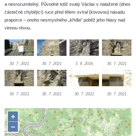
a nesrozumitelný. Původně totiž svatý Václav v natažené (dnes
čp. 69/1 v Českých Budějovicích
částečně chybějící) ruce před tělem svíral (kovovou) násadu
Socha Jana Valeria Jirsíka u Černé věže v
praporce – onoho nesmyslného „křídla“ poblíž jeho hlavy nad
Českých Budějovicích
vinnou révou.
Socha Krista klesajícího pod křížem u
kostela svatého Mikuláše v Českých
Budějovicích
Socha svatého Jana Nepomuckého u
30. 7. 2021
30. 7. 2021
3. 9. 2016
30. 7. 2021
kostela svaté Rodiny v Českých
Budějovicích
Socha S tebou v parku na Senovážném
náměstí v Českých Budějovicích
30. 7. 2021
30. 7. 2021
30. 7. 2021
30. 7. 2021
Socha Tornádo v parku na Senovážném
náměstí v Českých Budějovicích
Sousoší Humanoidi na Lannově třídě v
Českých Budějovicích