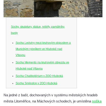
Sochy, skulptury, statue, reliéfy, památníky,
busty
Socha Ledviny mezi kruhovým objezdem a
Munickým rybníkem ve Hluboké nad
Vltavou
Socha Memento na kruhovém objezdu ve
Hluboké nad Vltavou
Socha Chalikotérium v ZOO Hluboká
Socha Smilodon v ZOO Hluboká
Socha Veledaněk v ZOO Hluboká
Na jedné z bašt, dochovaných v systému městských hradeb
Socha Koroun bezzubý v ZOO Hluboká
města Litoměřice, na Máchových schodech, je umístěna
soška
Socha Plejtvák obrovský v ZOO Hluboká