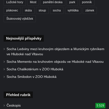
Lužické hory
Most
pamětní deska
park
pomník
Račicích
pískovec
skála
sloup
socha
vyhlídka
zámek
Povodňový sloup II. v Dobříni
Šluknovský výběžek
Povodňový sloup I. v Dobříni
Pamětní kámen vodního díla Josefův Důl
Socha svatého Floriána na domě čp. 3 v
Nejnovější příspěvky
Oparnu
Socha Ledviny mezi kruhovým objezdem a Munickým rybníkem
Socha svaté Anny u domu čp. 3 v Oparnu
ve Hluboké nad Vltavou
Lavička Václava Havla v Pardubicích
Socha Memento na kruhovém objezdu ve Hluboké nad Vltavou
Lavička Václava Havla v Novém Boru
Socha Chalikotérium v ZOO Hluboká
Lavička Václava Havla v Krásné Lípě
Socha Smilodon v ZOO Hluboká
Upoutávka JduHřebenovkou u parkoviště
na Mezní Louce
Kamenný obelisk na vyhlídce u Pravčické
Přehled rubrik
brány
Českopis
5 529
Sousoší svatého Václava, svatého Floriána