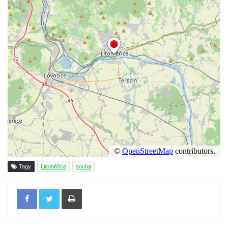
Pomník Vojtěcha Adalberta Lanny v parku
Na Sadech v Českých Budějovicích
Pomník Přemysla Otakara II. v parku Na
Sadech v Českých Budějovicích
Socha Mateřství v parku Na Sadech v
Českých Budějovicích
Památník Otokara Mokrého v parku Na
Sadech v Českých Budějovicích
Poslední dochovaný tramvajový sloup na
Pražské třídě v Českých Budějovicích
Socha Civilizovaní na Husově třídě v
Českých Budějovicích
Tagy
Litoměřice
socha
Socha svatého Jana Nepomuckého Na
Tisknout
Sadech u Mlýnské stoky v Českých
Budějovicích
Sochy brouků u Mlýnské stoky v Českých