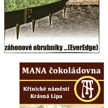
Budějovicích
Socha svatého Vincence Ferrerského na
nádvoří kláštera dominikánů v Českých
Budějovicích
Socha svatého Zachariáše na nádvoří
kláštera dominikánů v Českých
Budějovicích
Socha svatého Josefa na nádvoří kláštera
dominikánů v Českých Budějovicích
Socha svaté Anny na nádvoří kláštera
dominikánů v Českých Budějovicích
Socha svatého Dominika na nádvoří
kláštera dominikánů v Českých
Budějovicích
Sousoší Kalvárie před klášterem
dominikánů u Piaristického náměstí v