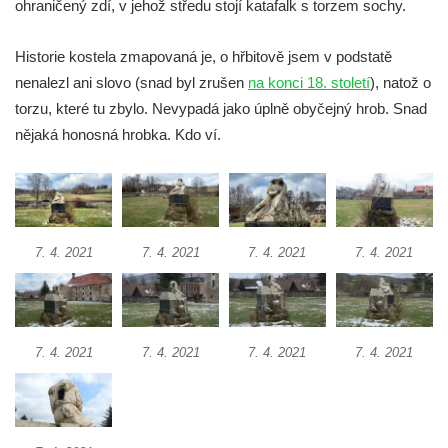
ohraničený zdí, v jehož středu stojí katafalk s torzem sochy.
Socha Medvěd jeskynní v ZOO Hluboká
Historie kostela zmapovaná je, o hřbitově jsem v podstatě
Socha Mamutí lebka v ZOO Hluboká
nenalezl ani slovo (snad byl zrušen
na konci 18. století
), natož o
Socha Mamut srstnatý v ZOO Hluboká
torzu, které tu zbylo. Nevypadá jako úplně obyčejný hrob. Snad
Socha Orel v ZOO Hluboká
nějaká honosná hrobka. Kdo ví.
Socha Vydry si hrají v ZOO Hluboká
Socha Přátelství v ZOO Hluboká
Socha Matka příroda v ZOO Hluboká
Socha Lišky v ZOO Hluboká
7. 4. 2021
7. 4. 2021
7. 4. 2021
7. 4. 2021
Socha Kudlanka v ZOO Hluboká
Socha Vlčice s mládětem v ZOO Hluboká
Socha Rys číhající na srnu v ZOO Hluboká
7. 4. 2021
7. 4. 2021
7. 4. 2021
7. 4. 2021
Socha Orlice v ZOO Hluboká
Socha Tygr v ZOO Hluboká
Socha Želva v ZOO Hluboká