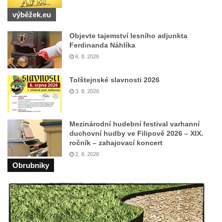
Pomník Vojtěcha Adalberta Lanny v parku
výběžek.eu
Na Sadech v Českých Budějovicích
Pomník Přemysla Otakara II. v parku Na
Objevte tajemství lesního adjunkta
Sadech v Českých Budějovicích
Ferdinanda Náhlíka
6. 8. 2026
Socha Mateřství v parku Na Sadech v
Českých Budějovicích
Tolštejnské slavnosti 2026
Památník Otokara Mokrého v parku Na
3. 8. 2026
Sadech v Českých Budějovicích
Poslední dochovaný tramvajový sloup na
Mezinárodní hudební festival varhanní
Pražské třídě v Českých Budějovicích
duchovní hudby ve Filipově 2026 – XIX.
ročník – zahajovací koncert
Socha Civilizovaní na Husově třídě v
2. 8. 2026
Českých Budějovicích
Obrubniky
Socha svatého Jana Nepomuckého Na
Sadech u Mlýnské stoky v Českých
Budějovicích
Sochy brouků u Mlýnské stoky v Českých