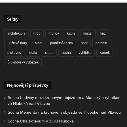
Socha Dívka s mušlí v ZOO Leipzig
Socha Tygr v ZOO Leipzig
Štítky
Socha Atlet v ZOO Leipzig
Socha Marabu v ZOO Leipzig
architektura
hrob
hřbitov
kaple
kostel
kříž
Busta Karla Maxe Schneidera v ZOO
Lužické hory
Most
pamětní deska
park
pomník
Leipzig
pískovec
skála
sloup
socha
vyhlídka
zámek
Socha Iásón v ZOO Leipzig
Šluknovský výběžek
Socha Mladý slon v ZOO Leipzig
Socha Býk v ZOO Dresden
Socha Uprchlý otrok bojuje s divokým psem
Nejnovější příspěvky
v ZOO Dresden
Socha krokodýla v ZOO Dresden
Socha Ledviny mezi kruhovým objezdem a Munickým rybníkem
ve Hluboké nad Vltavou
Socha slona v ZOO Dresden
Socha Memento na kruhovém objezdu ve Hluboké nad Vltavou
Socha Faun s medvíďaty v ZOO Dresden
Socha Chalikotérium v ZOO Hluboká
Socha divokého prasete před vstupem do