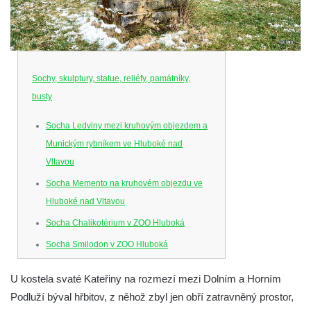
Sochy, skulptury, statue, reliéfy, památníky,
busty
Socha Ledviny mezi kruhovým objezdem a
Munickým rybníkem ve Hluboké nad
Vltavou
Socha Memento na kruhovém objezdu ve
Hluboké nad Vltavou
Socha Chalikotérium v ZOO Hluboká
Socha Smilodon v ZOO Hluboká
Socha Veledaněk v ZOO Hluboká
U kostela svaté Kateřiny na rozmezí mezi Dolním a Horním
Socha Koroun bezzubý v ZOO Hluboká
Podluží býval hřbitov, z něhož zbyl jen obří zatravněný prostor,
Socha Plejtvák obrovský v ZOO Hluboká