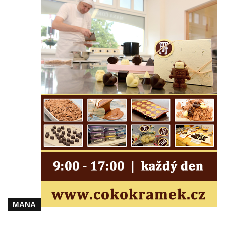
Českých Budějovicích
Socha svatého Václava u pramene v
Semilech
Pamětní deska Tomáše Garrigue Masaryka
na radnici v Českých Budějovicích
Pamětní deska na biskupské rezidenci v
Českých Budějovicích
Pamětní deska Josefa Hloucha na
biskupské rezidenci v Českých
Budějovicích
Socha žáby u rybníčku na Náměstí v
Kamenném Újezdě
Pamětní kámen družebních obcí Kamenný
Újezd a Krauchthal v parku na Náměstí v
Kamenném Újezdě
MANA
Socha na náměstí J. V. Kamarýta ve