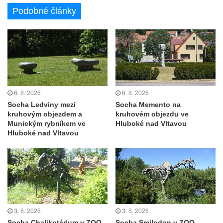
Velešíně
Podobné články
Pomník J. V. Kamarýta v Krumlovské ulici ve
Velešíně
Pamětní deska arcibiskupa Micara ve
vstupu do poutního místa Římov
Plastika Koule v Gutenbergově ulici v
Liberci
6. 8. 2026
6. 8. 2026
Pamětní deska Vojtěcha Kocmicha na
Socha Ledviny mezi
Socha Memento na
kruhovým objezdem a
kruhovém objezdu ve
domě čp. 37 v ulici Betlém v Římově
Munickým rybníkem ve
Hluboké nad Vltavou
Pomník na paměť zrušení roboty v Plavu
Hluboké nad Vltavou
Socha vodníka v Plavu
Socha svatého Jana Nepomuckého v
Třebušíně
Pamětní deska Johanna Nepomuka
Fischera na domě čp. 5/16 na třídě 9.
3. 8. 2026
3. 8. 2026
května v Rumburku
Socha Chalikotérium v ZOO
Socha Smilodon v ZOO