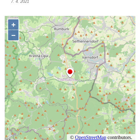
7. 4. 2021
Socha Kozorožec horský v ZOO Hluboká
Socha Včela v ZOO Hluboká
Socha Housenka v ZOO Hluboká
Socha Nosorožík v ZOO Hluboká
Socha Rosomák v ZOO Hluboká
Socha Beruška v ZOO Hluboká
Socha Vážka v ZOO Hluboká
Socha Volavka v ZOO Hluboká
Flamingo trůn v ZOO Hluboká
Lavička Kůň Převalského v ZOO Hluboká
Lysá nad Labem, barokní město Šporkovo
Socha Opičákovník v ZOO Hluboká
Socha Roháč v ZOO Hluboká
Socha Mystik v ZOO Hluboká
Reliéf Rodina a práce na budově záložny