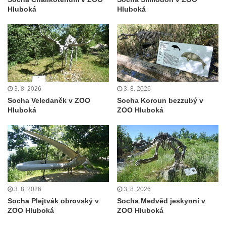
Hluboká
Hluboká
Pamětní deska Johanna Neumanna
severně od Tokáně
Obrázek svatého Huberta na buku svatého
Huberta
Obrázek svatého Jakuba na skále u cesty
východně od Srbské Kamenice
3. 8. 2026
3. 8. 2026
Busta Jana Amose Komenského na domě
Socha Veledaněk v ZOO
Socha Koroun bezzubý v
Hluboká
ZOO Hluboká
čp. 37 v Račicích
Socha ležícího koně v Sadech
Československé armády v Teplicích
Socha Medvídě v Tierpark Chemnitz
Sochy Ležící žena v Tierpark Chemnitz
Sochy Ptáci v Tierpark Chemnitz
3. 8. 2026
3. 8. 2026
Socha Plejtvák obrovský v
Socha Medvěd jeskynní v
Socha Skupina jeřábů v Tierpark Chemnitz
ZOO Hluboká
ZOO Hluboká
Socha Panter v ZOO Leipzig