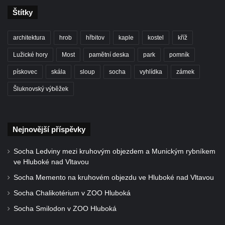
Socha Tygr v ZOO Leipzig
Štítky
Socha Atlet v ZOO Leipzig
Socha Marabu v ZOO Leipzig
architektura
hrob
hřbitov
kaple
kostel
kříž
Busta Karla Maxe Schneidera v ZOO
Lužické hory
Most
pamětní deska
park
pomník
Leipzig
pískovec
skála
sloup
socha
vyhlídka
zámek
Socha Iásón v ZOO Leipzig
Šluknovský výběžek
Socha Mladý slon v ZOO Leipzig
Socha Býk v ZOO Dresden
Socha Uprchlý otrok bojuje s divokým psem
Nejnovější příspěvky
v ZOO Dresden
Socha Ledviny mezi kruhovým objezdem a Munickým rybníkem
Socha krokodýla v ZOO Dresden
ve Hluboké nad Vltavou
Socha slona v ZOO Dresden
Socha Memento na kruhovém objezdu ve Hluboké nad Vltavou
Socha Faun s medvíďaty v ZOO Dresden
Socha Chalikotérium v ZOO Hluboká
Socha divokého prasete před vstupem do
Socha Smilodon v ZOO Hluboká
ZOO Dresden