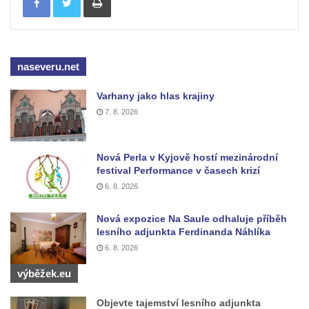
Socha Jana Valeria Jirsíka u Černé věže v
Českých Budějovicích
Socha Krista klesajícího pod křížem u
naseveru.net
kostela svatého Mikuláše v Českých
Budějovicích
Varhany jako hlas krajiny
Socha svatého Jana Nepomuckého u
7. 8. 2026
kostela svaté Rodiny v Českých
Budějovicích
Nová Perla v Kyjově hostí mezinárodní
Socha S tebou v parku na Senovážném
festival Performance v časech krizí
náměstí v Českých Budějovicích
6. 8. 2026
Socha Tornádo v parku na Senovážném
Nová expozice Na Saule odhaluje příběh
náměstí v Českých Budějovicích
lesního adjunkta Ferdinanda Náhlíka
Sousoší Humanoidi na Lannově třídě v
6. 8. 2026
Českých Budějovicích
výběžek.eu
Pomník Vojtěcha Adalberta Lanny v parku
Objevte tajemství lesního adjunkta
Na Sadech v Českých Budějovicích