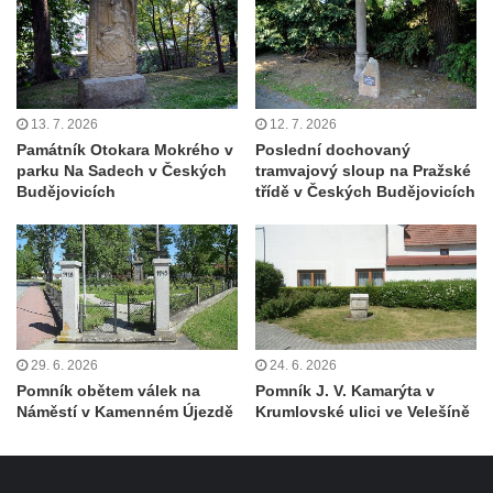
severně od Tokáně
Obrázek svatého Huberta na buku svatého
Huberta
Obrázek svatého Jakuba na skále u cesty
13. 7. 2026
12. 7. 2026
východně od Srbské Kamenice
Památník Otokara Mokrého v
Poslední dochovaný
parku Na Sadech v Českých
tramvajový sloup na Pražské
Busta Jana Amose Komenského na domě
Budějovicích
třídě v Českých Budějovicích
čp. 37 v Račicích
Socha ležícího koně v Sadech
Československé armády v Teplicích
Socha Medvídě v Tierpark Chemnitz
Sochy Ležící žena v Tierpark Chemnitz
Sochy Ptáci v Tierpark Chemnitz
29. 6. 2026
24. 6. 2026
Pomník obětem válek na
Pomník J. V. Kamarýta v
Socha Skupina jeřábů v Tierpark Chemnitz
Náměstí v Kamenném Újezdě
Krumlovské ulici ve Velešíně
Socha Panter v ZOO Leipzig
Socha Dívka s mušlí v ZOO Leipzig