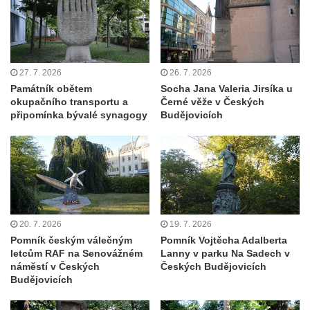
Pomník J. V. Kamarýta v Krumlovské ulici ve
Velešíně
Pamětní deska arcibiskupa Micara ve
vstupu do poutního místa Římov
27. 7. 2026
26. 7. 2026
Plastika Koule v Gutenbergově ulici v
Památník obětem
Socha Jana Valeria Jirsíka u
Liberci
okupačního transportu a
Černé věže v Českých
připomínka bývalé synagogy
Budějovicích
Pamětní deska Vojtěcha Kocmicha na
domě čp. 37 v ulici Betlém v Římově
Pomník na paměť zrušení roboty v Plavu
Socha vodníka v Plavu
Socha svatého Jana Nepomuckého v
Třebušíně
20. 7. 2026
19. 7. 2026
Pomník českým válečným
Pomník Vojtěcha Adalberta
Pamětní deska Johanna Nepomuka
letcům RAF na Senovážném
Lanny v parku Na Sadech v
Fischera na domě čp. 5/16 na třídě 9.
náměstí v Českých
Českých Budějovicích
května v Rumburku
Budějovicích
Pamětní deska Johanna Neumanna