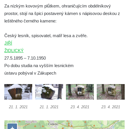
Za nízkým kovovým plůtkem, ohraničujícím obdélníkový
Socha Mamutí lebka v ZOO Hluboká
prostor, stojí na špici postavený kámen s nápisovou deskou z
Socha Mamut srstnatý v ZOO Hluboká
leštěného černého kamene:
Socha Orel v ZOO Hluboká
Socha Vydry si hrají v ZOO Hluboká
Český lesník, spisovatel, malíř lesa a zvěře.
Socha Přátelství v ZOO Hluboká
JIŘÍ
ŽIDLICKÝ
Socha Matka příroda v ZOO Hluboká
27.5.1895 – 7.10.1950
Socha Lišky v ZOO Hluboká
Po dobu studia na vyšším lesnickém
Socha Kudlanka v ZOO Hluboká
ústavu pobýval v Zákupech
Socha Vlčice s mládětem v ZOO Hluboká
Socha Rys číhající na srnu v ZOO Hluboká
Socha Orlice v ZOO Hluboká
Socha Tygr v ZOO Hluboká
21. 1. 2021
21. 1. 2021
23. 4. 2021
23. 4. 2021
Socha Želva v ZOO Hluboká
Socha Kozorožec horský v ZOO Hluboká