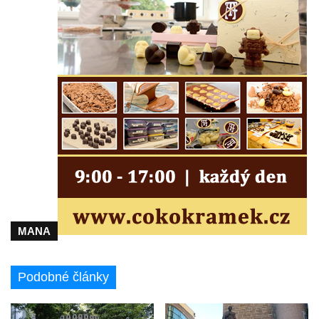
Semilech
Pamětní deska Tomáše Garrigue Masaryka
na radnici v Českých Budějovicích
Pamětní deska na biskupské rezidenci v
Českých Budějovicích
Pamětní deska Josefa Hloucha na
biskupské rezidenci v Českých
Budějovicích
Socha žáby u rybníčku na Náměstí v
Kamenném Újezdě
Pamětní kámen družebních obcí Kamenný
MANA
Újezd a Krauchthal v parku na Náměstí v
Kamenném Újezdě
Podobné články
Socha na náměstí J. V. Kamarýta ve
Velešíně