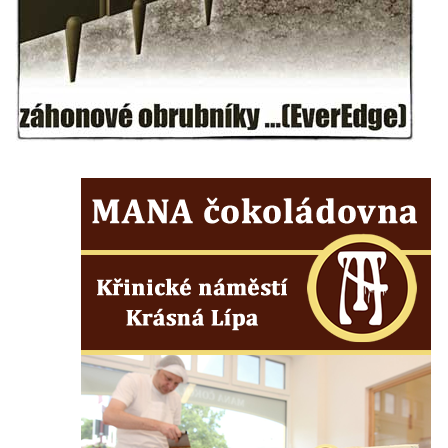
Socha svatého Vincence Ferrerského na
nádvoří kláštera dominikánů v Českých
Budějovicích
Socha svatého Zachariáše na nádvoří
kláštera dominikánů v Českých
Budějovicích
Socha svatého Josefa na nádvoří kláštera
dominikánů v Českých Budějovicích
Socha svaté Anny na nádvoří kláštera
dominikánů v Českých Budějovicích
Socha svatého Dominika na nádvoří
kláštera dominikánů v Českých
Budějovicích
Sousoší Kalvárie před klášterem
dominikánů u Piaristického náměstí v
Českých Budějovicích
Socha svatého Václava u pramene v