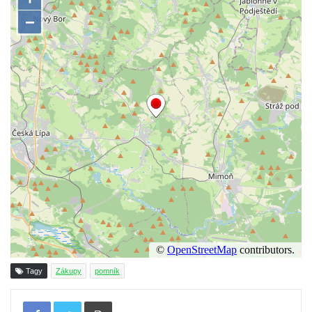
Socha Včela v ZOO Hluboká
Socha Housenka v ZOO Hluboká
Socha Nosorožík v ZOO Hluboká
Socha Rosomák v ZOO Hluboká
Socha Beruška v ZOO Hluboká
Socha Vážka v ZOO Hluboká
Socha Volavka v ZOO Hluboká
Flamingo trůn v ZOO Hluboká
Lavička Kůň Převalského v ZOO Hluboká
Lysá nad Labem, barokní město Šporkovo
Socha Opičákovník v ZOO Hluboká
Socha Roháč v ZOO Hluboká
Socha Mystik v ZOO Hluboká
Tagy
Zákupy
pomník
Reliéf Rodina a práce na budově záložny
Tisknout
čp. 69/1 v Českých Budějovicích