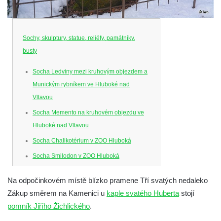
Sochy, skulptury, statue, reliéfy, památníky,
busty
Socha Ledviny mezi kruhovým objezdem a
Munickým rybníkem ve Hluboké nad
Vltavou
Socha Memento na kruhovém objezdu ve
Hluboké nad Vltavou
Socha Chalikotérium v ZOO Hluboká
Socha Smilodon v ZOO Hluboká
Socha Veledaněk v ZOO Hluboká
Na odpočinkovém místě blízko pramene Tří svatých nedaleko
Socha Koroun bezzubý v ZOO Hluboká
Zákup směrem na Kamenici u
kaple svatého Huberta
stojí
Socha Plejtvák obrovský v ZOO Hluboká
pomník Jiřího Žichlického
.
Socha Medvěd jeskynní v ZOO Hluboká