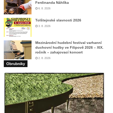
Ferdinanda Náhlíka
Pomník Přemysla Otakara II. v parku Na
6. 8. 2026
Sadech v Českých Budějovicích
Tolštejnské slavnosti 2026
Socha Mateřství v parku Na Sadech v
3. 8. 2026
Českých Budějovicích
Památník Otokara Mokrého v parku Na
Sadech v Českých Budějovicích
Mezinárodní hudební festival varhanní
duchovní hudby ve Filipově 2026 – XIX.
Poslední dochovaný tramvajový sloup na
ročník – zahajovací koncert
Pražské třídě v Českých Budějovicích
2. 8. 2026
Obrubniky
Socha Civilizovaní na Husově třídě v
Českých Budějovicích
Socha svatého Jana Nepomuckého Na
Sadech u Mlýnské stoky v Českých
Budějovicích
Sochy brouků u Mlýnské stoky v Českých
Budějovicích