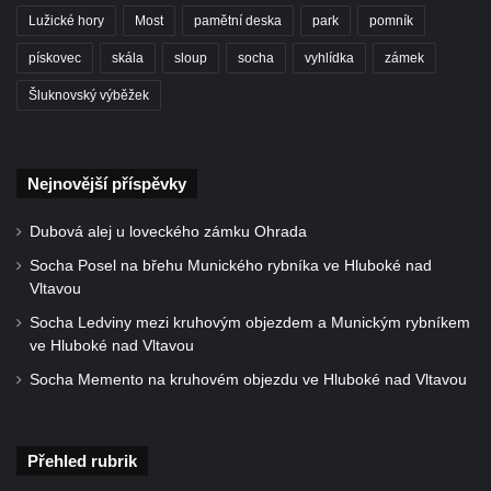
Socha divokého prasete před vstupem do
Lužické hory
Most
pamětní deska
park
pomník
ZOO Dresden
pískovec
skála
sloup
socha
vyhlídka
zámek
Socha světce severně od Lužce nad
Šluknovský výběžek
Vltavou
Pamětní kámen revitalizace Vltavy Vraňany
– Hořín u Lužce nad Vltavou
Nejnovější příspěvky
Strom svobody a památník 100 let republiky
a 30. výročí listopadu 1989 v Hrobčicích
Dubová alej u loveckého zámku Ohrada
Boží muka v parku před domem čp. 17 v
Socha Posel na břehu Munického rybníka ve Hluboké nad
Vltavou
Hrobčicích
Socha Ledviny mezi kruhovým objezdem a Munickým rybníkem
Sochy „Klaun a dívenka“ v parku v centru
ve Hluboké nad Vltavou
Hrobčic
Socha Memento na kruhovém objezdu ve Hluboké nad Vltavou
Socha svatého Antonína poustevníka v
Mirošovicích
Socha vodníka u požární nádrže v
Přehled rubrik
Mirošovicích