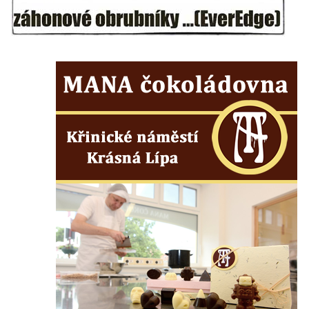
dominikánů u Piaristického náměstí v
Českých Budějovicích
Socha svatého Václava u pramene v
Semilech
Pamětní deska Tomáše Garrigue Masaryka
na radnici v Českých Budějovicích
Pamětní deska na biskupské rezidenci v
Českých Budějovicích
Pamětní deska Josefa Hloucha na
biskupské rezidenci v Českých
Budějovicích
Socha žáby u rybníčku na Náměstí v
Kamenném Újezdě
Pamětní kámen družebních obcí Kamenný
Újezd a Krauchthal v parku na Náměstí v
Kamenném Újezdě