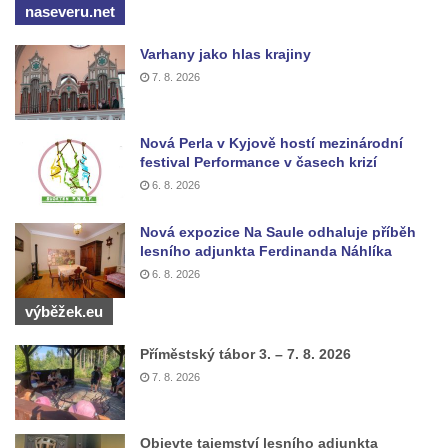
naseveru.net
Pomník Vojtěcha Adalberta Lanny v parku
Na Sadech v Českých Budějovicích
Varhany jako hlas krajiny
7. 8. 2026
Pomník Přemysla Otakara II. v parku Na
Sadech v Českých Budějovicích
Socha Mateřství v parku Na Sadech v
Nová Perla v Kyjově hostí mezinárodní
festival Performance v časech krizí
Českých Budějovicích
6. 8. 2026
Památník Otokara Mokrého v parku Na
Sadech v Českých Budějovicích
Nová expozice Na Saule odhaluje příběh
lesního adjunkta Ferdinanda Náhlíka
Poslední dochovaný tramvajový sloup na
6. 8. 2026
Pražské třídě v Českých Budějovicích
výběžek.eu
Socha Civilizovaní na Husově třídě v
Českých Budějovicích
Příměstský tábor 3. – 7. 8. 2026
Socha svatého Jana Nepomuckého Na
7. 8. 2026
Sadech u Mlýnské stoky v Českých
Budějovicích
Objevte tajemství lesního adjunkta