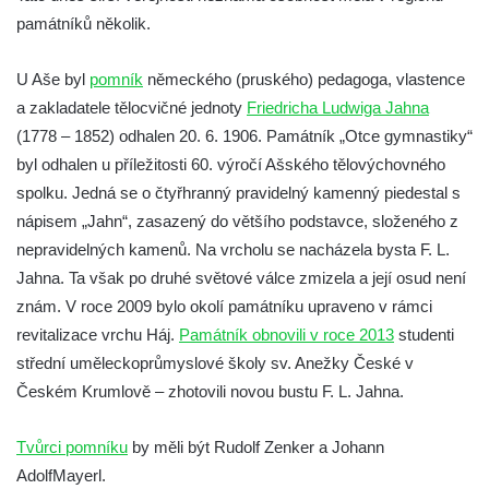
Socha Plejtvák obrovský v ZOO Hluboká
památníků několik.
Socha Medvěd jeskynní v ZOO Hluboká
U Aše byl
pomník
německého (pruského) pedagoga, vlastence
Socha Mamutí lebka v ZOO Hluboká
a zakladatele tělocvičné jednoty
Friedricha Ludwiga Jahna
Socha Mamut srstnatý v ZOO Hluboká
(1778 – 1852) odhalen 20. 6. 1906. Památník „Otce gymnastiky“
Socha Orel v ZOO Hluboká
byl odhalen u příležitosti 60. výročí Ašského tělovýchovného
Socha Vydry si hrají v ZOO Hluboká
spolku. Jedná se o čtyřhranný pravidelný kamenný piedestal s
nápisem „Jahn“, zasazený do většího podstavce, složeného z
Socha Přátelství v ZOO Hluboká
nepravidelných kamenů. Na vrcholu se nacházela bysta F. L.
Socha Matka příroda v ZOO Hluboká
Jahna. Ta však po druhé světové válce zmizela a její osud není
Socha Lišky v ZOO Hluboká
znám. V roce 2009 bylo okolí památníku upraveno v rámci
Socha Kudlanka v ZOO Hluboká
revitalizace vrchu Háj.
Památník obnovili v roce 2013
studenti
Socha Vlčice s mládětem v ZOO Hluboká
střední uměleckoprůmyslové školy sv. Anežky České v
Českém Krumlově – zhotovili novou bustu F. L. Jahna.
Socha Rys číhající na srnu v ZOO Hluboká
Socha Orlice v ZOO Hluboká
Tvůrci pomníku
by měli být
Rudolf Zenker a
Johann
Socha Tygr v ZOO Hluboká
Adolf
Mayerl.