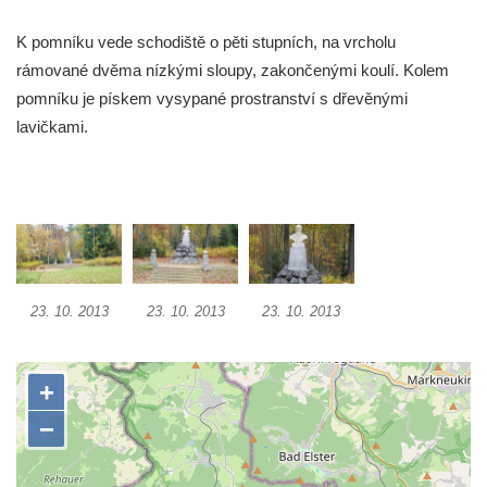
Socha Želva v ZOO Hluboká
Socha Kozorožec horský v ZOO Hluboká
K pomníku vede schodiště o pěti stupních, na vrcholu
rámované dvěma nízkými sloupy, zakončenými koulí. Kolem
Socha Včela v ZOO Hluboká
pomníku je pískem vysypané prostranství s dřevěnými
Socha Housenka v ZOO Hluboká
lavičkami.
Socha Nosorožík v ZOO Hluboká
Socha Rosomák v ZOO Hluboká
Socha Beruška v ZOO Hluboká
Socha Vážka v ZOO Hluboká
Socha Volavka v ZOO Hluboká
Flamingo trůn v ZOO Hluboká
23. 10. 2013
23. 10. 2013
23. 10. 2013
Lavička Kůň Převalského v ZOO Hluboká
Lysá nad Labem, barokní město Šporkovo
Socha Opičákovník v ZOO Hluboká
Socha Roháč v ZOO Hluboká
Socha Mystik v ZOO Hluboká