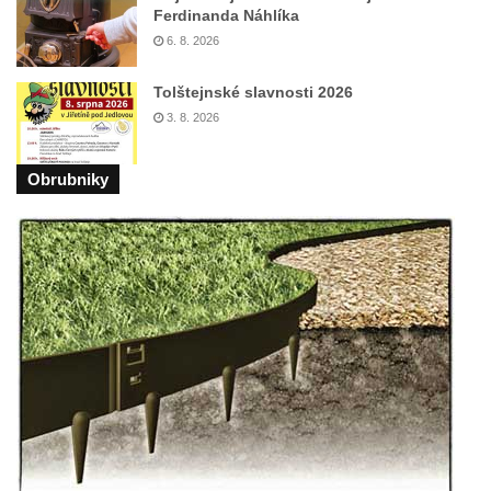
Sochy brouků u Mlýnské stoky v Českých
Ferdinanda Náhlíka
Budějovicích
6. 8. 2026
Socha svatého Vincence Ferrerského na
Tolštejnské slavnosti 2026
nádvoří kláštera dominikánů v Českých
3. 8. 2026
Budějovicích
Socha svatého Zachariáše na nádvoří
Obrubniky
kláštera dominikánů v Českých
Budějovicích
Socha svatého Josefa na nádvoří kláštera
dominikánů v Českých Budějovicích
Socha svaté Anny na nádvoří kláštera
dominikánů v Českých Budějovicích
Socha svatého Dominika na nádvoří
kláštera dominikánů v Českých
Budějovicích
Sousoší Kalvárie před klášterem