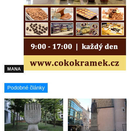
Socha na náměstí J. V. Kamarýta ve
Velešíně
Pomník J. V. Kamarýta v Krumlovské ulici ve
Velešíně
Pamětní deska arcibiskupa Micara ve
vstupu do poutního místa Římov
Plastika Koule v Gutenbergově ulici v
Liberci
Pamětní deska Vojtěcha Kocmicha na
MANA
domě čp. 37 v ulici Betlém v Římově
Pomník na paměť zrušení roboty v Plavu
Podobné články
Socha vodníka v Plavu
Socha svatého Jana Nepomuckého v
Třebušíně
Pamětní deska Johanna Nepomuka
Fischera na domě čp. 5/16 na třídě 9.