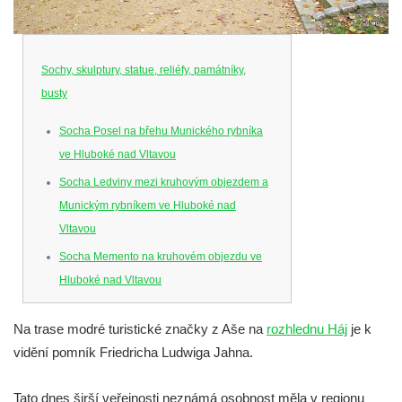
Sochy, skulptury, statue, reliéfy, památníky,
busty
Socha Posel na břehu Munického rybníka
ve Hluboké nad Vltavou
Socha Ledviny mezi kruhovým objezdem a
Munickým rybníkem ve Hluboké nad
Vltavou
Socha Memento na kruhovém objezdu ve
Hluboké nad Vltavou
Socha Chalikotérium v ZOO Hluboká
Na trase modré turistické značky z Aše na
rozhlednu Háj
je k
Socha Smilodon v ZOO Hluboká
vidění pomník Friedricha Ludwiga Jahna.
Socha Veledaněk v ZOO Hluboká
Socha Koroun bezzubý v ZOO Hluboká
Tato dnes širší veřejnosti neznámá osobnost měla v regionu