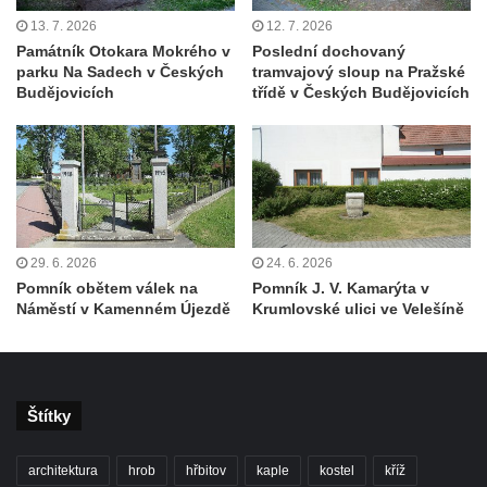
Socha Panter v ZOO Leipzig
13. 7. 2026
12. 7. 2026
Socha Dívka s mušlí v ZOO Leipzig
Památník Otokara Mokrého v
Poslední dochovaný
parku Na Sadech v Českých
tramvajový sloup na Pražské
Socha Tygr v ZOO Leipzig
Budějovicích
třídě v Českých Budějovicích
Socha Atlet v ZOO Leipzig
Socha Marabu v ZOO Leipzig
Busta Karla Maxe Schneidera v ZOO
Leipzig
Socha Iásón v ZOO Leipzig
29. 6. 2026
24. 6. 2026
Socha Mladý slon v ZOO Leipzig
Pomník obětem válek na
Pomník J. V. Kamarýta v
Socha Býk v ZOO Dresden
Náměstí v Kamenném Újezdě
Krumlovské ulici ve Velešíně
Socha Uprchlý otrok bojuje s divokým psem
v ZOO Dresden
Socha krokodýla v ZOO Dresden
Štítky
Socha slona v ZOO Dresden
Socha Faun s medvíďaty v ZOO Dresden
architektura
hrob
hřbitov
kaple
kostel
kříž