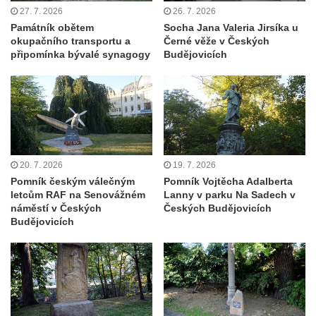
května v Rumburku
27. 7. 2026
26. 7. 2026
Památník obětem
Socha Jana Valeria Jirsíka u
Pamětní deska Johanna Neumanna
okupačního transportu a
Černé věže v Českých
severně od Tokáně
připomínka bývalé synagogy
Budějovicích
Obrázek svatého Huberta na buku svatého
Huberta
Obrázek svatého Jakuba na skále u cesty
východně od Srbské Kamenice
Busta Jana Amose Komenského na domě
20. 7. 2026
19. 7. 2026
čp. 37 v Račicích
Pomník českým válečným
Pomník Vojtěcha Adalberta
Socha ležícího koně v Sadech
letcům RAF na Senovážném
Lanny v parku Na Sadech v
náměstí v Českých
Českých Budějovicích
Československé armády v Teplicích
Budějovicích
Socha Medvídě v Tierpark Chemnitz
Sochy Ležící žena v Tierpark Chemnitz
Sochy Ptáci v Tierpark Chemnitz
Socha Skupina jeřábů v Tierpark Chemnitz