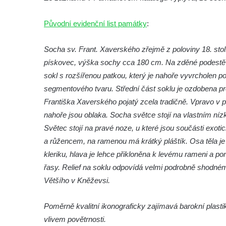
Socha Vlčice s mládětem v ZOO Hluboká
Původní evidenční list památky
:
Socha Rys číhající na srnu v ZOO Hluboká
Socha Orlice v ZOO Hluboká
Socha sv. Frant. Xaverského zřejmě z poloviny 18. stol. 
pískovec, výška sochy cca 180 cm. Na zděné podestě 
Socha Tygr v ZOO Hluboká
sokl s rozšířenou patkou, který je nahoře vyvrcholen 
Socha Želva v ZOO Hluboká
segmentového tvaru. Střední část soklu je ozdobena pros
Socha Kozorožec horský v ZOO Hluboká
Františka Xaverského pojatý zcela tradičně. Vpravo v po
Socha Včela v ZOO Hluboká
nahoře jsou oblaka. Socha světce stojí na vlastním ní
Socha Housenka v ZOO Hluboká
Světec stojí na pravé noze, u které jsou součásti exoti
Socha Nosorožík v ZOO Hluboká
a růžencem, na ramenou má krátký pláštík. Osa těla je
kleriku, hlava je lehce přikloněna k levému rameni a p
Socha Rosomák v ZOO Hluboká
řasy. Relief na soklu odpovídá velmi podrobně shodné
Socha Beruška v ZOO Hluboká
Většího v Kněževsi.
Socha Vážka v ZOO Hluboká
Socha Volavka v ZOO Hluboká
Poměrně kvalitní ikonograficky zajímavá barokní plast
Flamingo trůn v ZOO Hluboká
vlivem povětrnosti.