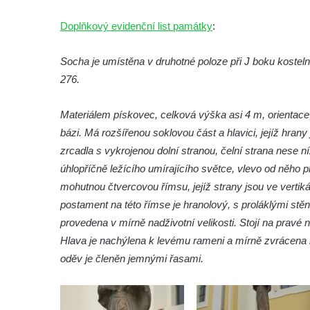
Lavička Kůň Převalského v ZOO Hluboká
Doplňkový evidenční list památky
:
Lysá nad Labem, barokní město Šporkovo
Socha Opičákovník v ZOO Hluboká
Socha je umístěna v druhotné poloze při J boku kosteln
Socha Roháč v ZOO Hluboká
276.
Socha Mystik v ZOO Hluboká
Materiálem pískovec, celková výška asi 4 m, orientace
Reliéf Rodina a práce na budově záložny
bázi. Má rozšířenou soklovou část a hlavici, jejíž hran
čp. 69/1 v Českých Budějovicích
zrcadla s vykrojenou dolní stranou, čelní strana nese ní
Socha Jana Valeria Jirsíka u Černé věže v
úhlopříčně ležícího umírajícího světce, vlevo od něho p
Českých Budějovicích
mohutnou čtvercovou římsu, jejíž strany jsou ve verti
Socha Krista klesajícího pod křížem u
postament na této římse je hranolový, s proláklými st
kostela svatého Mikuláše v Českých
provedena v mírně nadživotní velikosti. Stojí na pravé n
Budějovicích
Hlava je nachýlena k levému rameni a mírně zvrácena na
Socha svatého Jana Nepomuckého u
oděv je členěn jemnými řasami.
kostela svaté Rodiny v Českých
Budějovicích