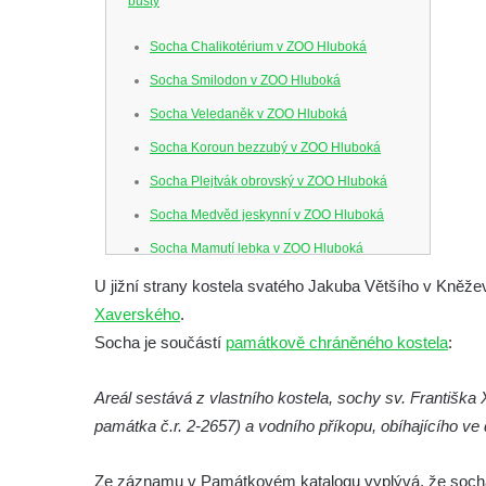
busty
Socha Chalikotérium v ZOO Hluboká
Socha Smilodon v ZOO Hluboká
Socha Veledaněk v ZOO Hluboká
Socha Koroun bezzubý v ZOO Hluboká
Socha Plejtvák obrovský v ZOO Hluboká
Socha Medvěd jeskynní v ZOO Hluboká
Socha Mamutí lebka v ZOO Hluboká
Socha Mamut srstnatý v ZOO Hluboká
U jižní strany kostela svatého Jakuba Většího v Kněžev
Xaverského
.
Socha Orel v ZOO Hluboká
Socha je součástí
památkově chráněného kostela
:
Socha Vydry si hrají v ZOO Hluboká
Socha Přátelství v ZOO Hluboká
Areál sestává z vlastního kostela, sochy sv. Františka
Socha Matka příroda v ZOO Hluboká
památka č.r. 2-2657) a vodního příkopu, obíhajícího ve 
Socha Lišky v ZOO Hluboká
Ze záznamu v Památkovém katalogu vyplývá, že socha
Socha Kudlanka v ZOO Hluboká