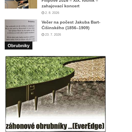
Filipově 2026 – XIX. ročník –
zahajovací koncert
2. 8. 2026
Večer na počest Jakuba Bart-
Ćišinského (1856–1909)
23. 7. 2026
Obrubniky