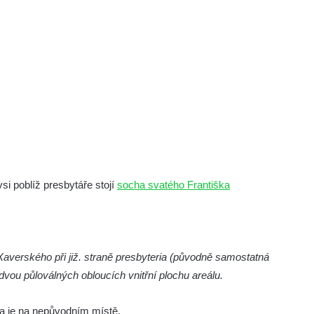
si poblíž presbytáře stojí
socha svatého Františka
 Xaverského při již. straně presbyteria (původně samostatná
dvou půloválných obloucích vnitřní plochu areálu.
 je na nepůvodním místě.