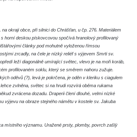
na okraji obce, při silnici do Chrášťan, u čp. 276. Materiálem
s horní deskou pískovcovou spočívá hranolový profilovaný
polštářovými články pod mohutně vyloženou římsou
tými zrcadly, na čele je nízký reliéf s výjevem Smrti sv.
předí leží diagonálně umírající světec, vlevo je na moři koráb,
zkém profilovaném soklu, který se směrem nahoru zužuje.
ckých oděvů (?), levá je pokrčena, je oděn v kleriku s ciagulem
 lehce zvlněna, světec si na hrudi rozvírá oběma rukama
oněkud zvrácena dozadu. Draperii člení dlouhé, velmi nízké
mu výjevu na obraze stejného námětu v kostele sv. Jakuba
ika místního významu. Uražené prsty, plomby, povrch zašlý