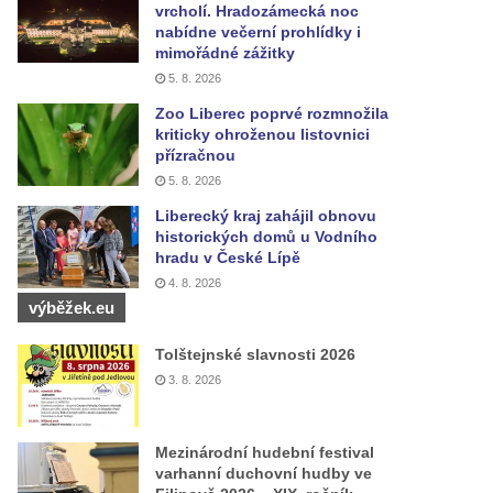
vrcholí. Hradozámecká noc
nabídne večerní prohlídky i
mimořádné zážitky
5. 8. 2026
Zoo Liberec poprvé rozmnožila
kriticky ohroženou listovnici
přízračnou
5. 8. 2026
Liberecký kraj zahájil obnovu
historických domů u Vodního
hradu v České Lípě
4. 8. 2026
výběžek.eu
Tolštejnské slavnosti 2026
3. 8. 2026
Mezinárodní hudební festival
varhanní duchovní hudby ve