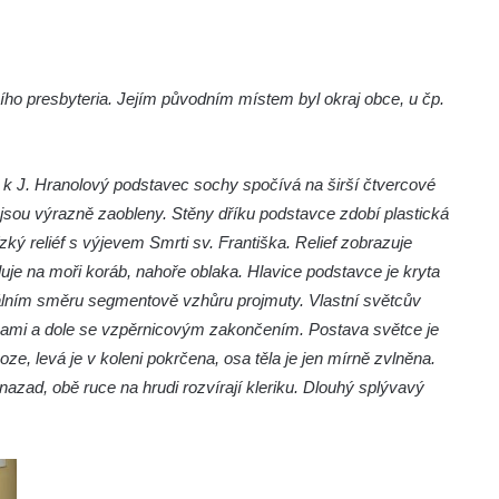
ího presbyteria. Jejím původním místem byl okraj obce, u čp.
 k J. Hranolový podstavec sochy spočívá na širší čtvercové
y jsou výrazně zaobleny. Stěny dříku podstavce zdobí plastická
zký reliéf s výjevem Smrti sv. Františka. Relief zobrazuje
luje na moři koráb, nahoře oblaka. Hlavice podstavce je kryta
kálním směru segmentově vzhůru projmuty. Vlastní světcův
ěnami a dole se vzpěrnicovým zakončením. Postava světce je
oze, levá je v koleni pokrčena, osa těla je jen mírně zvlněna.
zad, obě ruce na hrudi rozvírají kleriku. Dlouhý splývavý