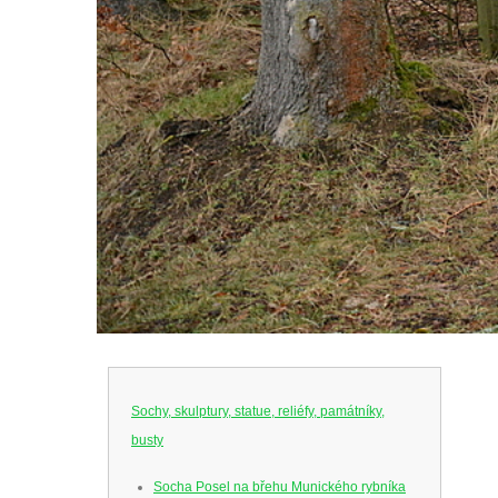
Sochy, skulptury, statue, reliéfy, památníky,
busty
Socha Posel na břehu Munického rybníka