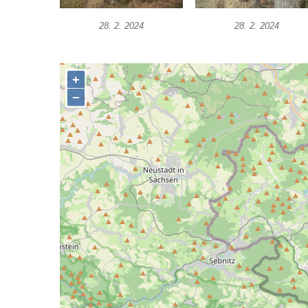
kostela svatého Mikuláše v Českých
Budějovicích
28. 2. 2024
28. 2. 2024
Socha svatého Jana Nepomuckého u
kostela svaté Rodiny v Českých
Budějovicích
Socha S tebou v parku na Senovážném
náměstí v Českých Budějovicích
Socha Tornádo v parku na Senovážném
náměstí v Českých Budějovicích
Sousoší Humanoidi na Lannově třídě v
Českých Budějovicích
Pomník Vojtěcha Adalberta Lanny v parku
Na Sadech v Českých Budějovicích
Pomník Přemysla Otakara II. v parku Na
Sadech v Českých Budějovicích
Socha Mateřství v parku Na Sadech v