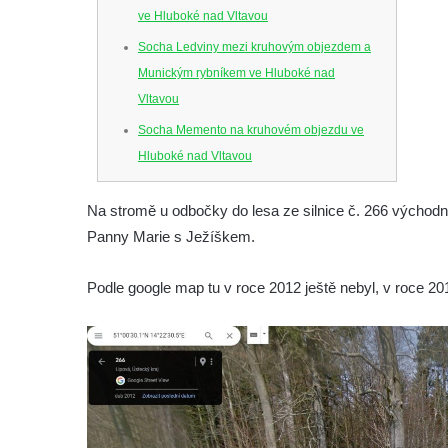
ve Hluboké nad Vltavou
Socha Ledviny mezi kruhovým objezdem a
Munickým rybníkem ve Hluboké nad
Vltavou
Socha Memento na kruhovém objezdu ve
Hluboké nad Vltavou
Socha Chalikotérium v ZOO Hluboká
Na stromě u odbočky do lesa ze silnice č. 266 východ
Socha Smilodon v ZOO Hluboká
Panny Marie s Ježíškem.
Socha Veledaněk v ZOO Hluboká
Socha Koroun bezzubý v ZOO Hluboká
Podle google map tu v roce 2012 ještě nebyl, v roce 20
Socha Plejtvák obrovský v ZOO Hluboká
Socha Medvěd jeskynní v ZOO Hluboká
Socha Mamutí lebka v ZOO Hluboká
Socha Mamut srstnatý v ZOO Hluboká
Socha Orel v ZOO Hluboká