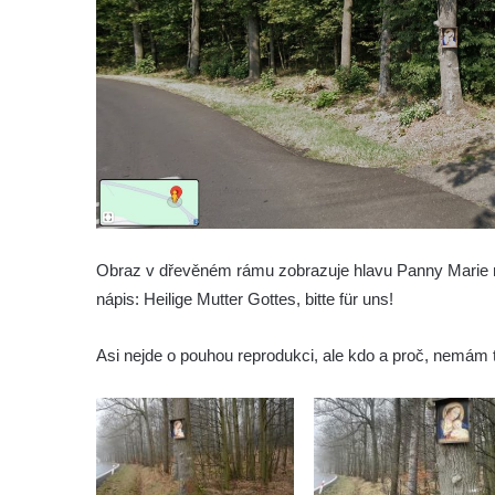
Socha Rosomák v ZOO Hluboká
Socha Beruška v ZOO Hluboká
Socha Vážka v ZOO Hluboká
Socha Volavka v ZOO Hluboká
Flamingo trůn v ZOO Hluboká
Lavička Kůň Převalského v ZOO Hluboká
Lysá nad Labem, barokní město Šporkovo
Socha Opičákovník v ZOO Hluboká
Obraz v dřevěném rámu zobrazuje hlavu Panny Marie m
Socha Roháč v ZOO Hluboká
nápis: Heilige Mutter Gottes, bitte für uns!
Socha Mystik v ZOO Hluboká
Reliéf Rodina a práce na budově záložny
Asi nejde o pouhou reprodukci, ale kdo a proč, nemám 
čp. 69/1 v Českých Budějovicích
Socha Jana Valeria Jirsíka u Černé věže v
Českých Budějovicích
Socha Krista klesajícího pod křížem u