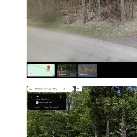
Socha Vydry si hrají v ZOO Hluboká
Socha Přátelství v ZOO Hluboká
Socha Matka příroda v ZOO Hluboká
Socha Lišky v ZOO Hluboká
Socha Kudlanka v ZOO Hluboká
Socha Vlčice s mládětem v ZOO Hluboká
Socha Rys číhající na srnu v ZOO Hluboká
Socha Orlice v ZOO Hluboká
Socha Tygr v ZOO Hluboká
Socha Želva v ZOO Hluboká
Socha Kozorožec horský v ZOO Hluboká
Socha Včela v ZOO Hluboká
Socha Housenka v ZOO Hluboká
Socha Nosorožík v ZOO Hluboká