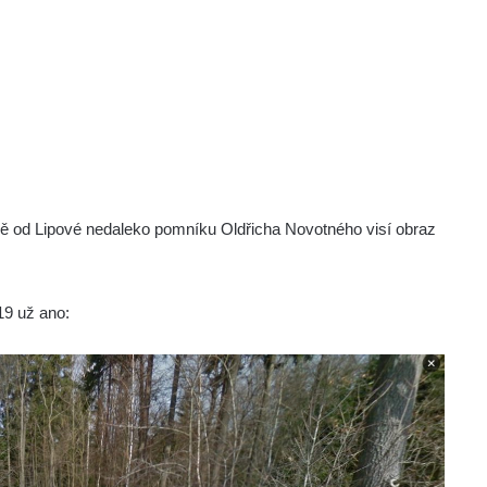
ně od Lipové nedaleko pomníku Oldřicha Novotného visí obraz
19 už ano: