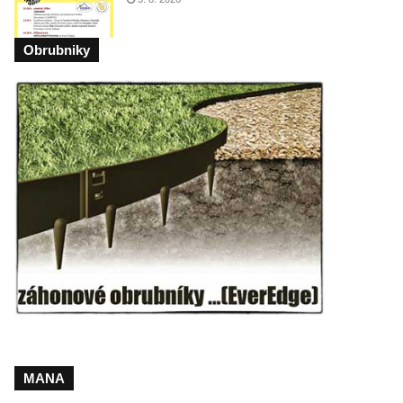
Obrubniky
MANA