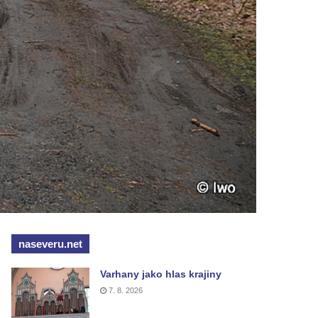
naseveru.net
Varhany jako hlas krajiny
7. 8. 2026