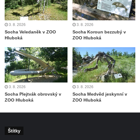
Socha Tygr v ZOO Leipzig
Socha Atlet v ZOO Leipzig
Socha Marabu v ZOO Leipzig
3. 8. 2026
3. 8. 2026
Busta Karla Maxe Schneidera v ZOO
Socha Veledaněk v ZOO
Socha Koroun bezzubý v
Hluboká
ZOO Hluboká
Leipzig
Socha Iásón v ZOO Leipzig
Socha Mladý slon v ZOO Leipzig
Socha Býk v ZOO Dresden
Socha Uprchlý otrok bojuje s divokým psem
v ZOO Dresden
3. 8. 2026
3. 8. 2026
Socha Plejtvák obrovský v
Socha Medvěd jeskynní v
Socha krokodýla v ZOO Dresden
ZOO Hluboká
ZOO Hluboká
Socha slona v ZOO Dresden
Socha Faun s medvíďaty v ZOO Dresden
Socha divokého prasete před vstupem do
Štítky
ZOO Dresden