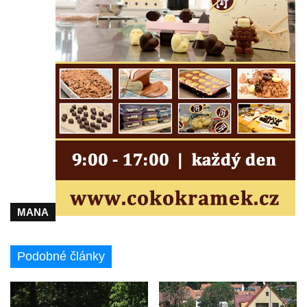
Pomník J. V. Kamarýta v Krumlovské ulici ve
Velešíně
Pamětní deska arcibiskupa Micara ve
vstupu do poutního místa Římov
Plastika Koule v Gutenbergově ulici v
Liberci
Pamětní deska Vojtěcha Kocmicha na
domě čp. 37 v ulici Betlém v Římově
Pomník na paměť zrušení roboty v Plavu
Socha vodníka v Plavu
Socha svatého Jana Nepomuckého v
MANA
Třebušíně
Pamětní deska Johanna Nepomuka
Podobné články
Fischera na domě čp. 5/16 na třídě 9.
května v Rumburku
Pamětní deska Johanna Neumanna