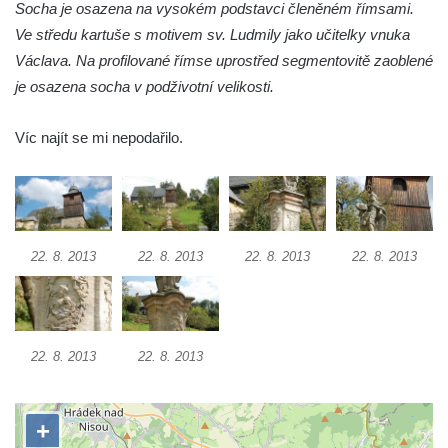
Socha je osazena na vysokém podstavci členěném římsami.
Socha Včela v ZOO Hluboká
Ve středu kartuše s motivem sv. Ludmily jako učitelky vnuka
Socha Housenka v ZOO Hluboká
Václava. Na profilované římse uprostřed segmentovitě zaoblené
Socha Nosorožík v ZOO Hluboká
je osazena socha v podživotní velikosti.
Socha Rosomák v ZOO Hluboká
Socha Beruška v ZOO Hluboká
Víc najít se mi nepodařilo.
Socha Vážka v ZOO Hluboká
Socha Volavka v ZOO Hluboká
Flamingo trůn v ZOO Hluboká
22. 8. 2013
22. 8. 2013
22. 8. 2013
22. 8. 2013
Lavička Kůň Převalského v ZOO Hluboká
Lysá nad Labem, barokní město Šporkovo
Socha Opičákovník v ZOO Hluboká
Socha Roháč v ZOO Hluboká
22. 8. 2013
22. 8. 2013
Socha Mystik v ZOO Hluboká
Reliéf Rodina a práce na budově záložny
čp. 69/1 v Českých Budějovicích