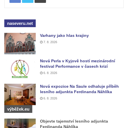
Pomník Přemysla Otakara II. v parku Na
Sadech v Českých Budějovicích
naseveru.net
Socha Mateřství v parku Na Sadech v
Českých Budějovicích
Varhany jako hlas krajiny
Památník Otokara Mokrého v parku Na
7. 8. 2026
Sadech v Českých Budějovicích
Poslední dochovaný tramvajový sloup na
Nová Perla v Kyjově hostí mezinárodní
Pražské třídě v Českých Budějovicích
festival Performance v časech krizí
Socha Civilizovaní na Husově třídě v
6. 8. 2026
Českých Budějovicích
Nová expozice Na Saule odhaluje příběh
Socha svatého Jana Nepomuckého Na
lesního adjunkta Ferdinanda Náhlíka
Sadech u Mlýnské stoky v Českých
6. 8. 2026
Budějovicích
výběžek.eu
Sochy brouků u Mlýnské stoky v Českých
Budějovicích
Objevte tajemství lesního adjunkta
Ferdinanda Náhlíka