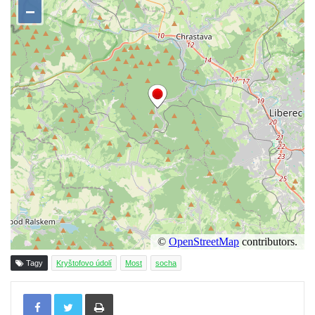
Socha Jana Valeria Jirsíka u Černé věže v
Českých Budějovicích
Socha Krista klesajícího pod křížem u
kostela svatého Mikuláše v Českých
Budějovicích
Socha svatého Jana Nepomuckého u
kostela svaté Rodiny v Českých
Budějovicích
Socha S tebou v parku na Senovážném
náměstí v Českých Budějovicích
Socha Tornádo v parku na Senovážném
náměstí v Českých Budějovicích
Sousoší Humanoidi na Lannově třídě v
Tagy
Kryštofovo údolí
Most
socha
Českých Budějovicích
Pomník Vojtěcha Adalberta Lanny v parku
Tisknout
Na Sadech v Českých Budějovicích