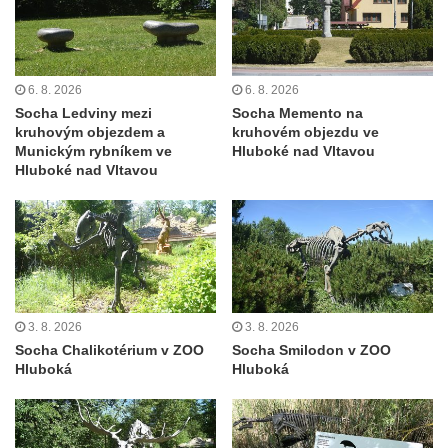
severně od Tokáně
Obrázek svatého Huberta na buku svatého
Huberta
6. 8. 2026
6. 8. 2026
Obrázek svatého Jakuba na skále u cesty
Socha Ledviny mezi
Socha Memento na
východně od Srbské Kamenice
kruhovým objezdem a
kruhovém objezdu ve
Munickým rybníkem ve
Hluboké nad Vltavou
Busta Jana Amose Komenského na domě
Hluboké nad Vltavou
čp. 37 v Račicích
Socha ležícího koně v Sadech
Československé armády v Teplicích
Socha Medvídě v Tierpark Chemnitz
Sochy Ležící žena v Tierpark Chemnitz
3. 8. 2026
3. 8. 2026
Sochy Ptáci v Tierpark Chemnitz
Socha Chalikotérium v ZOO
Socha Smilodon v ZOO
Socha Skupina jeřábů v Tierpark Chemnitz
Hluboká
Hluboká
Socha Panter v ZOO Leipzig
Socha Dívka s mušlí v ZOO Leipzig