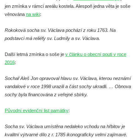
jen zmínka v rámci areálu kostela. Alespoň jedna věta je soše
Socha Mamutí lebka v ZOO Hluboká
věnována
na wiki
:
Socha Mamut srstnatý v ZOO Hluboká
Socha Orel v ZOO Hluboká
Rokoková socha sv. Václava pochází z roku 1763. Na
Socha Vydry si hrají v ZOO Hluboká
podstavci má reliéfy sv. Ludmily a sv. Václava.
Socha Přátelství v ZOO Hluboká
Další letmá zmínka o soše je
v článku o obecní pouti v roce
Socha Matka příroda v ZOO Hluboká
2016
:
Socha Lišky v ZOO Hluboká
Socha Kudlanka v ZOO Hluboká
Sochař Aleš Jon opravoval hlavu sv. Václava, kterou neznámí
Socha Vlčice s mládětem v ZOO Hluboká
vandalové v roce 1998 urazili a část sochy ukradli. … Obnova
sochy byla financována z veřejné sbírky.
Socha Rys číhající na srnu v ZOO Hluboká
Socha Orlice v ZOO Hluboká
Původní evidenční list památky
:
Socha Tygr v ZOO Hluboká
Socha Želva v ZOO Hluboká
Socha sv. Václava umístěna nedaleko vchodu na hřbitov je
Socha Kozorožec horský v ZOO Hluboká
kvalitní výtvarné dílo z r. 1785 ikonograficky velmi zajímavé.