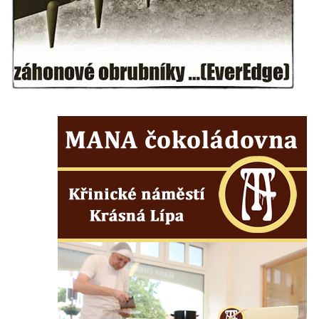
Semilech
Pamětní deska Tomáše Garrigue Masaryka
na radnici v Českých Budějovicích
Pamětní deska na biskupské rezidenci v
Českých Budějovicích
Pamětní deska Josefa Hloucha na
biskupské rezidenci v Českých
Budějovicích
Socha žáby u rybníčku na Náměstí v
Kamenném Újezdě
Pamětní kámen družebních obcí Kamenný
Újezd a Krauchthal v parku na Náměstí v
Kamenném Újezdě
Socha na náměstí J. V. Kamarýta ve
Velešíně