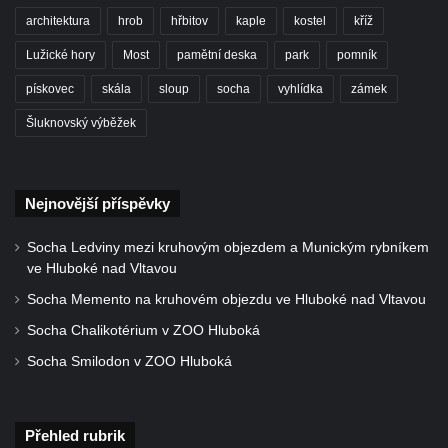
Socha světce severně od Lužce nad
architektura
hrob
hřbitov
kaple
kostel
kříž
Vltavou
Lužické hory
Most
pamětní deska
park
pomník
Pamětní kámen revitalizace Vltavy Vraňany
pískovec
skála
sloup
socha
vyhlídka
zámek
– Hořín u Lužce nad Vltavou
Strom svobody a památník 100 let republiky
Šluknovský výběžek
a 30. výročí listopadu 1989 v Hrobčicích
Boží muka v parku před domem čp. 17 v
Nejnovější příspěvky
Hrobčicích
Sochy „Klaun a dívenka“ v parku v centru
Socha Ledviny mezi kruhovým objezdem a Munickým rybníkem
Hrobčic
ve Hluboké nad Vltavou
Socha svatého Antonína poustevníka v
Socha Memento na kruhovém objezdu ve Hluboké nad Vltavou
Mirošovicích
Socha Chalikotérium v ZOO Hluboká
Socha vodníka u požární nádrže v
Socha Smilodon v ZOO Hluboká
Mirošovicích
Socha býka před areálem firmy 2JCP v
Račicích
Přehled rubrik