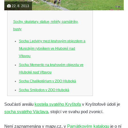
22. 8. 2013
Sochy, skulptury, statue, reliéfy, památníky,
busty
Socha Ledviny mezi kruhovým objezdem a
Munickým rybníkem ve Hluboké nad
Vltavou
Socha Memento na kruhovém objezdu ve
Hluboké nad Vltavou
Socha Chalikotérium v ZOO Hluboká
Socha Smilodon v ZOO Hluboká
Socha Veledaněk v ZOO Hluboká
Součástí areálu
kostela svatého Kryštofa
v Kryštofově údolí je
Socha Koroun bezzubý v ZOO Hluboká
socha svatého Václava
, stojící ve svahu pod zvonicí.
Socha Plejtvák obrovský v ZOO Hluboká
Socha Medvěd jeskynní v ZOO Hluboká
Není zaznamenána v mapy.cz, v
Památkovém katalogu
je o ní