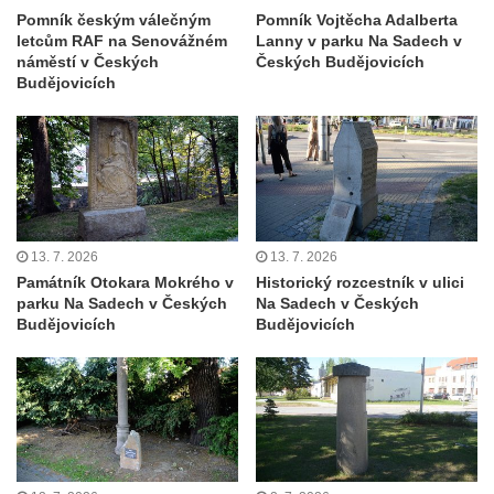
Pomník českým válečným
Pomník Vojtěcha Adalberta
Pamětní deska Johanna Neumanna
letcům RAF na Senovážném
Lanny v parku Na Sadech v
severně od Tokáně
náměstí v Českých
Českých Budějovicích
Budějovicích
Obrázek svatého Huberta na buku svatého
Huberta
Obrázek svatého Jakuba na skále u cesty
východně od Srbské Kamenice
Busta Jana Amose Komenského na domě
čp. 37 v Račicích
13. 7. 2026
13. 7. 2026
Socha ležícího koně v Sadech
Památník Otokara Mokrého v
Historický rozcestník v ulici
parku Na Sadech v Českých
Na Sadech v Českých
Československé armády v Teplicích
Budějovicích
Budějovicích
Socha Medvídě v Tierpark Chemnitz
Sochy Ležící žena v Tierpark Chemnitz
Sochy Ptáci v Tierpark Chemnitz
Socha Skupina jeřábů v Tierpark Chemnitz
Socha Panter v ZOO Leipzig