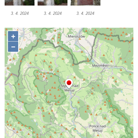
Socha Kozorožec horský v ZOO Hluboká
3. 4. 2024
3. 4. 2024
3. 4. 2024
Socha Včela v ZOO Hluboká
Socha Housenka v ZOO Hluboká
Socha Nosorožík v ZOO Hluboká
Socha Rosomák v ZOO Hluboká
Socha Beruška v ZOO Hluboká
Socha Vážka v ZOO Hluboká
Socha Volavka v ZOO Hluboká
Flamingo trůn v ZOO Hluboká
Lavička Kůň Převalského v ZOO Hluboká
Lysá nad Labem, barokní město Šporkovo
Socha Opičákovník v ZOO Hluboká
Socha Roháč v ZOO Hluboká
Socha Mystik v ZOO Hluboká