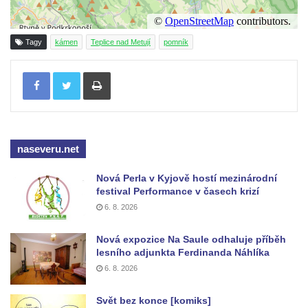
Reliéf Rodina a práce na budově záložny
čp. 69/1 v Českých Budějovicích
Socha Jana Valeria Jirsíka u Černé věže v
Tagy
kámen
Teplice nad Metují
pomník
Českých Budějovicích
Tisknout
Socha Krista klesajícího pod křížem u
kostela svatého Mikuláše v Českých
Budějovicích
Socha svatého Jana Nepomuckého u
naseveru.net
kostela svaté Rodiny v Českých
Budějovicích
Nová Perla v Kyjově hostí mezinárodní
festival Performance v časech krizí
Socha S tebou v parku na Senovážném
6. 8. 2026
náměstí v Českých Budějovicích
Socha Tornádo v parku na Senovážném
Nová expozice Na Saule odhaluje příběh
lesního adjunkta Ferdinanda Náhlíka
náměstí v Českých Budějovicích
6. 8. 2026
Sousoší Humanoidi na Lannově třídě v
Českých Budějovicích
Svět bez konce [komiks]