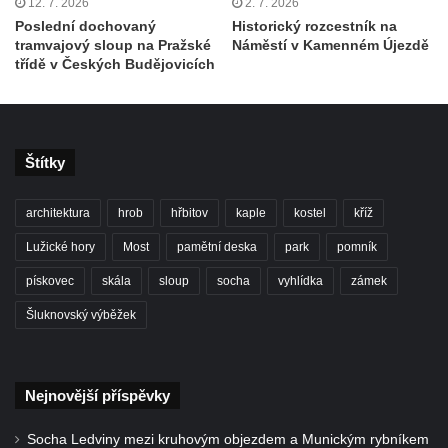
12. 7. 2026
2. 7. 2026
Socha Dívka s mušlí v ZOO Leipzig
Poslední dochovaný
Historický rozcestník na
tramvajový sloup na Pražské
Náměstí v Kamenném Újezdě
Socha Tygr v ZOO Leipzig
třídě v Českých Budějovicích
Socha Atlet v ZOO Leipzig
Socha Marabu v ZOO Leipzig
Busta Karla Maxe Schneidera v ZOO
Štítky
Leipzig
Socha Iásón v ZOO Leipzig
architektura
hrob
hřbitov
kaple
kostel
kříž
Socha Mladý slon v ZOO Leipzig
Lužické hory
Most
pamětní deska
park
pomník
Socha Býk v ZOO Dresden
pískovec
skála
sloup
socha
vyhlídka
zámek
Socha Uprchlý otrok bojuje s divokým psem
Šluknovský výběžek
v ZOO Dresden
Socha krokodýla v ZOO Dresden
Socha slona v ZOO Dresden
Nejnovější příspěvky
Socha Faun s medvíďaty v ZOO Dresden
Socha Ledviny mezi kruhovým objezdem a Munickým rybníkem
Socha divokého prasete před vstupem do