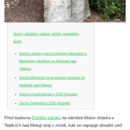
Sochy, skulptury, statue, reliéfy, památníky,
busty
Socha Ledviny mezi kruhovým objezdem a
Munickým rybníkem ve Hluboké nad
Vltavou
Socha Memento na kruhovém objezdu ve
Hluboké nad Vltavou
Socha Chalikotérium v ZOO Hluboká
Socha Smilodon v ZOO Hluboká
Socha Veledaněk v ZOO Hluboká
Před budovou
Dolního zámku
na náměstí Aloise Jiráska v
Socha Koroun bezzubý v ZOO Hluboká
Teplicích nad Metují stojí v místě, kde se napojuje ohradní zeď