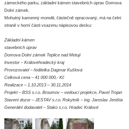
Socha Plejtvák obrovský v ZOO Hluboká
zámeckého parku, základní kámen stavebních úprav Domova
Socha Medvěd jeskynní v ZOO Hluboká
Dolní zámek.
Mohutný kamenný monolit, částečně opracovaný, má na čelní
Socha Mamutí lebka v ZOO Hluboká
straně v horní části vsazenu nápisovou desku:
Socha Mamut srstnatý v ZOO Hluboká
Socha Orel v ZOO Hluboká
Základní kámen
Socha Vydry si hrají v ZOO Hluboká
stavebních úprav
Socha Přátelství v ZOO Hluboká
Domova Dolní zámek Teplice nad Metují
Investor – Královéhradecký kraj
Socha Matka příroda v ZOO Hluboká
Provozovatel – ředitelka Dagmar Kušlová
Socha Lišky v ZOO Hluboká
Celková cena – 41 000 000,- Kč
Socha Kudlanka v ZOO Hluboká
Realizace – 1.10.2013 – 30.11.2014
Socha Vlčice s mládětem v ZOO Hluboká
Projekt – BSS s.r.o. Broumov – vedoucí projekce, Pavel Trojan
Socha Rys číhající na srnu v ZOO Hluboká
Stavení dozor – JESTAV s.r.o. Rokytník – ing. Jaroslav Jeništa
Generální dodavatel – Stako s.r.o. Hradec Králové
Socha Orlice v ZOO Hluboká
Socha Tygr v ZOO Hluboká
Socha Želva v ZOO Hluboká