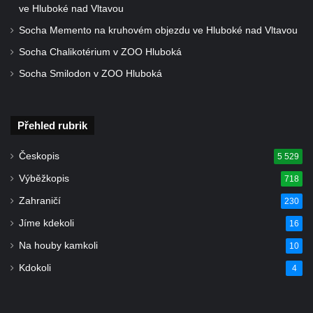
ve Hluboké nad Vltavou
ZOO Dresden
Socha Memento na kruhovém objezdu ve Hluboké nad Vltavou
Socha světce severně od Lužce nad
Socha Chalikotérium v ZOO Hluboká
Vltavou
Socha Smilodon v ZOO Hluboká
Pamětní kámen revitalizace Vltavy Vraňany
– Hořín u Lužce nad Vltavou
Strom svobody a památník 100 let republiky
Přehled rubrik
a 30. výročí listopadu 1989 v Hrobčicích
Boží muka v parku před domem čp. 17 v
Českopis
5 529
Hrobčicích
Výběžkopis
718
Sochy „Klaun a dívenka“ v parku v centru
Zahraničí
230
Hrobčic
Jíme kdekoli
16
Socha svatého Antonína poustevníka v
Na houby kamkoli
10
Mirošovicích
Kdokoli
4
Socha vodníka u požární nádrže v
Mirošovicích