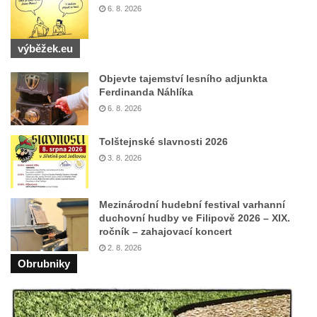
Pomník Vojtěcha Adalberta Lanny v parku
6. 8. 2026
Na Sadech v Českých Budějovicích
Pomník Přemysla Otakara II. v parku Na
výběžek.eu
Sadech v Českých Budějovicích
Objevte tajemství lesního adjunkta
Socha Mateřství v parku Na Sadech v
Ferdinanda Náhlíka
Českých Budějovicích
6. 8. 2026
Památník Otokara Mokrého v parku Na
Tolštejnské slavnosti 2026
Sadech v Českých Budějovicích
3. 8. 2026
Poslední dochovaný tramvajový sloup na
Pražské třídě v Českých Budějovicích
Mezinárodní hudební festival varhanní
Socha Civilizovaní na Husově třídě v
duchovní hudby ve Filipově 2026 – XIX.
Českých Budějovicích
ročník – zahajovací koncert
Socha svatého Jana Nepomuckého Na
2. 8. 2026
Obrubniky
Sadech u Mlýnské stoky v Českých
Budějovicích
Sochy brouků u Mlýnské stoky v Českých