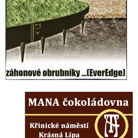
Budějovicích
Socha svatého Vincence Ferrerského na
nádvoří kláštera dominikánů v Českých
Budějovicích
Socha svatého Zachariáše na nádvoří
kláštera dominikánů v Českých
Budějovicích
Socha svatého Josefa na nádvoří kláštera
dominikánů v Českých Budějovicích
Socha svaté Anny na nádvoří kláštera
dominikánů v Českých Budějovicích
Socha svatého Dominika na nádvoří
kláštera dominikánů v Českých
Budějovicích
Sousoší Kalvárie před klášterem
dominikánů u Piaristického náměstí v