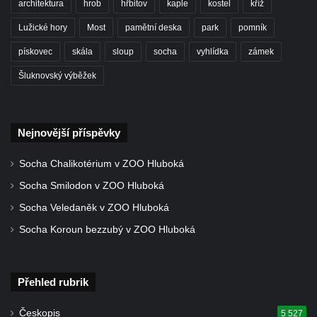
architektura
hrob
hřbitov
kaple
kostel
kříž
Strom svobody a památník 100 let republiky
Lužické hory
Most
pamětní deska
park
pomník
a 30. výročí listopadu 1989 v Hrobčicích
pískovec
skála
sloup
socha
vyhlídka
zámek
Boží muka v parku před domem čp. 17 v
Hrobčicích
Šluknovský výběžek
Sochy „Klaun a dívenka“ v parku v centru
Hrobčic
Nejnovější příspěvky
Socha svatého Antonína poustevníka v
Mirošovicích
Socha Chalikotérium v ZOO Hluboká
Socha vodníka u požární nádrže v
Socha Smilodon v ZOO Hluboká
Mirošovicích
Socha Veledaněk v ZOO Hluboká
Socha býka před areálem firmy 2JCP v
Socha Koroun bezzubý v ZOO Hluboká
Račicích
Povodňový sloup II. v Dobříni
Povodňový sloup I. v Dobříni
Přehled rubrik
Pamětní kámen vodního díla Josefův Důl
Českopis
5 527