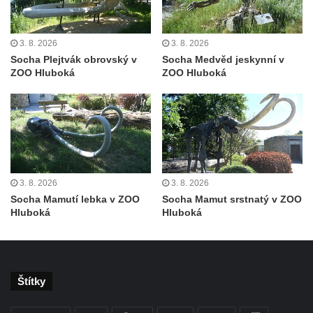
Leipzig
Socha Iásón v ZOO Leipzig
3. 8. 2026
3. 8. 2026
Socha Mladý slon v ZOO Leipzig
Socha Plejtvák obrovský v
Socha Medvěd jeskynní v
ZOO Hluboká
ZOO Hluboká
Socha Býk v ZOO Dresden
Socha Uprchlý otrok bojuje s divokým psem
v ZOO Dresden
Socha krokodýla v ZOO Dresden
Socha slona v ZOO Dresden
3. 8. 2026
3. 8. 2026
Socha Faun s medvíďaty v ZOO Dresden
Socha Mamutí lebka v ZOO
Socha Mamut srstnatý v ZOO
Socha divokého prasete před vstupem do
Hluboká
Hluboká
ZOO Dresden
Socha světce severně od Lužce nad
Vltavou
Štítky
Pamětní kámen revitalizace Vltavy Vraňany
– Hořín u Lužce nad Vltavou