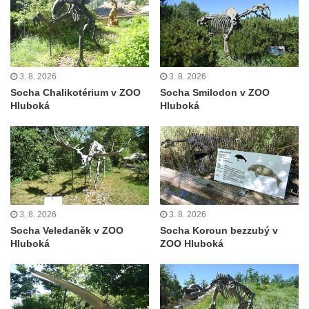
východně od Srbské Kamenice
Busta Jana Amose Komenského na domě
čp. 37 v Račicích
Socha ležícího koně v Sadech
3. 8. 2026
3. 8. 2026
Socha Chalikotérium v ZOO
Socha Smilodon v ZOO
Československé armády v Teplicích
Hluboká
Hluboká
Socha Medvídě v Tierpark Chemnitz
Sochy Ležící žena v Tierpark Chemnitz
Sochy Ptáci v Tierpark Chemnitz
Socha Skupina jeřábů v Tierpark Chemnitz
Socha Panter v ZOO Leipzig
3. 8. 2026
3. 8. 2026
Socha Dívka s mušlí v ZOO Leipzig
Socha Veledaněk v ZOO
Socha Koroun bezzubý v
Socha Tygr v ZOO Leipzig
Hluboká
ZOO Hluboká
Socha Atlet v ZOO Leipzig
Socha Marabu v ZOO Leipzig
Busta Karla Maxe Schneidera v ZOO