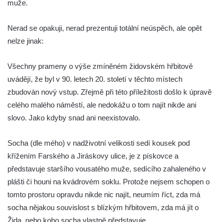
muže.
Socha Vydry si hrají v ZOO Hluboká
Socha Přátelství v ZOO Hluboká
Nerad se opakuji, nerad prezentuji totální neúspěch, ale opět
Socha Matka příroda v ZOO Hluboká
nelze jinak:
Socha Lišky v ZOO Hluboká
Všechny prameny o výše zmíněném židovském hřbitově
Socha Kudlanka v ZOO Hluboká
uvádějí, že byl v 90. letech 20. století v těchto místech
Socha Vlčice s mládětem v ZOO Hluboká
zbudován nový vstup. Zřejmě při této příležitosti došlo k úpravě
Socha Rys číhající na srnu v ZOO Hluboká
celého malého náměstí, ale nedokážu o tom najít nikde ani
Socha Orlice v ZOO Hluboká
slovo. Jako kdyby snad ani neexistovalo.
Socha Tygr v ZOO Hluboká
Socha (dle mého) v nadživotní velikosti sedí kousek pod
Socha Želva v ZOO Hluboká
křížením Farského a Jiráskovy ulice, je z pískovce a
Socha Kozorožec horský v ZOO Hluboká
představuje staršího vousatého muže, sedícího zahaleného v
Socha Včela v ZOO Hluboká
plášti či houni na kvádrovém soklu. Protože nejsem schopen o
Socha Housenka v ZOO Hluboká
tomto prostoru opravdu nikde nic najít, neumím říct, zda má
Socha Nosorožík v ZOO Hluboká
socha nějakou souvislost s blízkým hřbitovem, zda má jít o
Žida, nebo koho socha vlastně představuje…
Socha Rosomák v ZOO Hluboká