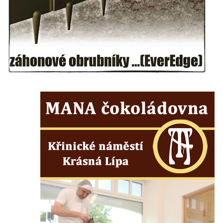
Pamětní deska na biskupské rezidenci v
Českých Budějovicích
Pamětní deska Josefa Hloucha na
biskupské rezidenci v Českých
Budějovicích
Socha žáby u rybníčku na Náměstí v
Kamenném Újezdě
Pamětní kámen družebních obcí Kamenný
Újezd a Krauchthal v parku na Náměstí v
Kamenném Újezdě
Socha na náměstí J. V. Kamarýta ve
Velešíně
Pomník J. V. Kamarýta v Krumlovské ulici ve
Velešíně
Pamětní deska arcibiskupa Micara ve
vstupu do poutního místa Římov