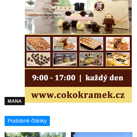
Plastika Koule v Gutenbergově ulici v
Liberci
Pamětní deska Vojtěcha Kocmicha na
domě čp. 37 v ulici Betlém v Římově
Pomník na paměť zrušení roboty v Plavu
Socha vodníka v Plavu
Socha svatého Jana Nepomuckého v
Třebušíně
Pamětní deska Johanna Nepomuka
Fischera na domě čp. 5/16 na třídě 9.
května v Rumburku
Pamětní deska Johanna Neumanna
MANA
severně od Tokáně
Obrázek svatého Huberta na buku svatého
Podobné články
Huberta
Obrázek svatého Jakuba na skále u cesty