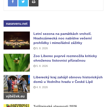
Českých Budějovicích
Památník Otokara Mokrého v parku Na
Sadech v Českých Budějovicích
Poslední dochovaný tramvajový sloup na
naseveru.net
Pražské třídě v Českých Budějovicích
Letní sezona na památkách vrcholí.
Socha Civilizovaní na Husově třídě v
Hradozámecká noc nabídne večerní
Českých Budějovicích
prohlídky i mimořádné zážitky
5. 8. 2026
Socha svatého Jana Nepomuckého Na
Sadech u Mlýnské stoky v Českých
Zoo Liberec poprvé rozmnožila kriticky
ohroženou listovnici přízračnou
Budějovicích
5. 8. 2026
Sochy brouků u Mlýnské stoky v Českých
Budějovicích
Liberecký kraj zahájil obnovu historických
domů u Vodního hradu v České Lípě
Socha svatého Vincence Ferrerského na
4. 8. 2026
nádvoří kláštera dominikánů v Českých
Budějovicích
výběžek.eu
Socha svatého Zachariáše na nádvoří
Tolštejnské slavnosti 2026