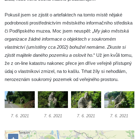
Socha Beruška v ZOO Hluboká
Pokusil jsem se zjistit o artefaktech na tomto místě nějaké
Socha Vážka v ZOO Hluboká
podrobnosti prostřednictvím městského informačního střediska
Socha Volavka v ZOO Hluboká
či Podřipského muzea. Moc jsem neuspěl: „
My jako městská
Flamingo trůn v ZOO Hluboká
organizace žádné informace o objektech v soukromém
vlastnictví (umístěny cca 2002) bohužel nemáme. Zkuste si
Lavička Kůň Převalského v ZOO Hluboká
zjistit majitele daného pozemku a oslovit ho
.“ Už jen kvůli tomu,
Lysá nad Labem, barokní město Šporkovo
že z on-line katastru nakonec přece jen dříve veřejně přístupný
Socha Opičákovník v ZOO Hluboká
údaj o vlastníkovi zmizel, na to kašlu. Trhat žíly si nehodlám,
Socha Roháč v ZOO Hluboká
nerozeznám soukromý pozemek od veřejného prostoru.
Socha Mystik v ZOO Hluboká
Reliéf Rodina a práce na budově záložny
čp. 69/1 v Českých Budějovicích
Socha Jana Valeria Jirsíka u Černé věže v
7. 6. 2021
7. 6. 2021
7. 6. 2021
7. 6. 2021
Českých Budějovicích
Socha Krista klesajícího pod křížem u
kostela svatého Mikuláše v Českých