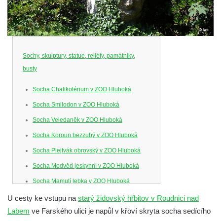
Sochy, skulptury, statue, reliéfy, památníky,
busty
Socha Chalikotérium v ZOO Hluboká
Socha Smilodon v ZOO Hluboká
Socha Veledaněk v ZOO Hluboká
Socha Koroun bezzubý v ZOO Hluboká
Socha Plejtvák obrovský v ZOO Hluboká
Socha Medvěd jeskynní v ZOO Hluboká
Socha Mamutí lebka v ZOO Hluboká
Socha Mamut srstnatý v ZOO Hluboká
U cesty ke vstupu na
starý židovský hřbitov v Roudnici nad
Labem
ve Farského ulici je napůl v křoví skryta socha sedícího
Socha Orel v ZOO Hluboká