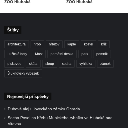
ZOO Hluboká
ZOO Hluboká
Socha býka před areálem firmy 2JCP v
Račicích
Povodňový sloup II. v Dobříni
Štítky
Povodňový sloup I. v Dobříni
Pamětní kámen vodního díla Josefův Důl
architektura
hrob
hřbitov
kaple
kostel
kříž
Socha svatého Floriána na domě čp. 3 v
Lužické hory
Most
pamětní deska
park
pomník
Oparnu
pískovec
skála
sloup
socha
vyhlídka
zámek
Socha svaté Anny u domu čp. 3 v Oparnu
Lavička Václava Havla v Pardubicích
Šluknovský výběžek
Lavička Václava Havla v Novém Boru
Lavička Václava Havla v Krásné Lípě
Nejnovější příspěvky
Upoutávka JduHřebenovkou u parkoviště
na Mezní Louce
Dubová alej u loveckého zámku Ohrada
Kamenný obelisk na vyhlídce u Pravčické
Socha Posel na břehu Munického rybníka ve Hluboké nad
brány
Vltavou