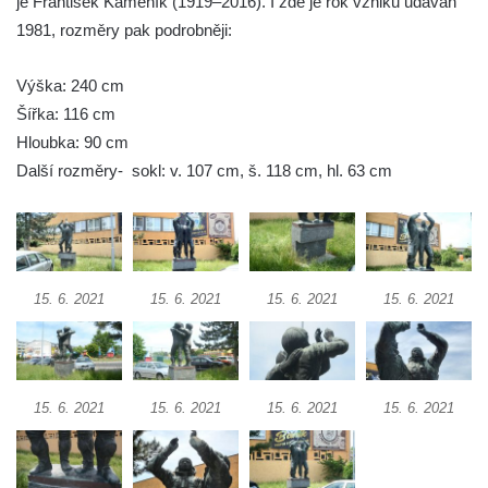
je František Kameník (1919–2016). I zde je rok vzniku udáván
Reliéf Rodina a práce na budově záložny
1981, rozměry pak podrobněji:
čp. 69/1 v Českých Budějovicích
Výška: 240 cm
Socha Jana Valeria Jirsíka u Černé věže v
Šířka: 116 cm
Českých Budějovicích
Hloubka: 90 cm
Socha Krista klesajícího pod křížem u
Další rozměry- sokl: v. 107 cm, š. 118 cm, hl. 63 cm
kostela svatého Mikuláše v Českých
Budějovicích
Socha svatého Jana Nepomuckého u
kostela svaté Rodiny v Českých
Budějovicích
15. 6. 2021
15. 6. 2021
15. 6. 2021
15. 6. 2021
Socha S tebou v parku na Senovážném
náměstí v Českých Budějovicích
Socha Tornádo v parku na Senovážném
15. 6. 2021
15. 6. 2021
15. 6. 2021
15. 6. 2021
náměstí v Českých Budějovicích
Sousoší Humanoidi na Lannově třídě v
Českých Budějovicích