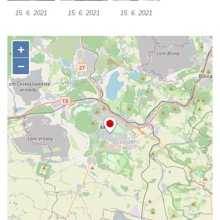
Pomník Vojtěcha Adalberta Lanny v parku
15. 6. 2021
15. 6. 2021
15. 6. 2021
Na Sadech v Českých Budějovicích
Pomník Přemysla Otakara II. v parku Na
Sadech v Českých Budějovicích
Socha Mateřství v parku Na Sadech v
Českých Budějovicích
Památník Otokara Mokrého v parku Na
Sadech v Českých Budějovicích
Poslední dochovaný tramvajový sloup na
Pražské třídě v Českých Budějovicích
Socha Civilizovaní na Husově třídě v
Českých Budějovicích
Socha svatého Jana Nepomuckého Na
Sadech u Mlýnské stoky v Českých
Budějovicích