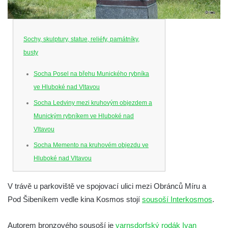
Sochy, skulptury, statue, reliéfy, památníky,
busty
Socha Posel na břehu Munického rybníka
ve Hluboké nad Vltavou
Socha Ledviny mezi kruhovým objezdem a
Munickým rybníkem ve Hluboké nad
Vltavou
Socha Memento na kruhovém objezdu ve
Hluboké nad Vltavou
Socha Chalikotérium v ZOO Hluboká
V trávě u parkoviště ve spojovací ulici mezi Obránců Míru a
Socha Smilodon v ZOO Hluboká
Pod Šibeníkem vedle kina Kosmos stojí
sousoší Interkosmos
.
Socha Veledaněk v ZOO Hluboká
Socha Koroun bezzubý v ZOO Hluboká
Autorem bronzového sousoší je
varnsdorfský rodák Ivan