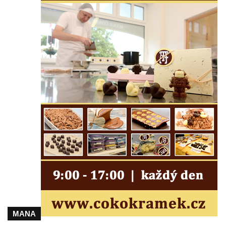
května v Rumburku
Pamětní deska Johanna Neumanna
severně od Tokáně
Obrázek svatého Huberta na buku svatého
Huberta
Obrázek svatého Jakuba na skále u cesty
východně od Srbské Kamenice
Busta Jana Amose Komenského na domě
čp. 37 v Račicích
Socha ležícího koně v Sadech
Československé armády v Teplicích
Socha Medvídě v Tierpark Chemnitz
Sochy Ležící žena v Tierpark Chemnitz
Sochy Ptáci v Tierpark Chemnitz
Socha Skupina jeřábů v Tierpark Chemnitz
MANA