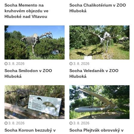
Socha divokého prasete před vstupem do
Socha Memento na
Socha Chalikotérium v ZOO
ZOO Dresden
kruhovém objezdu ve
Hluboká
Hluboké nad Vltavou
Socha světce severně od Lužce nad
Vltavou
Pamětní kámen revitalizace Vltavy Vraňany
– Hořín u Lužce nad Vltavou
Strom svobody a památník 100 let republiky
a 30. výročí listopadu 1989 v Hrobčicích
3. 8. 2026
3. 8. 2026
Socha Smilodon v ZOO
Socha Veledaněk v ZOO
Boží muka v parku před domem čp. 17 v
Hluboká
Hluboká
Hrobčicích
Sochy „Klaun a dívenka“ v parku v centru
Hrobčic
Socha svatého Antonína poustevníka v
Mirošovicích
Socha vodníka u požární nádrže v
3. 8. 2026
3. 8. 2026
Mirošovicích
Socha Koroun bezzubý v
Socha Plejtvák obrovský v