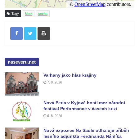
Sochy brouků u Mlýnské stoky v Českých
Budějovicích
Tagy
Most
socha
Socha svatého Vincence Ferrerského na
nádvoří kláštera dominikánů v Českých
Tisknout
Budějovicích
Socha svatého Zachariáše na nádvoří
kláštera dominikánů v Českých
Budějovicích
naseveru.net
Socha svatého Josefa na nádvoří kláštera
Varhany jako hlas krajiny
dominikánů v Českých Budějovicích
7. 8. 2026
Socha svaté Anny na nádvoří kláštera
dominikánů v Českých Budějovicích
Nová Perla v Kyjově hostí mezinárodní
Socha svatého Dominika na nádvoří
festival Performance v časech krizí
kláštera dominikánů v Českých
6. 8. 2026
Budějovicích
Nová expozice Na Saule odhaluje příběh
Sousoší Kalvárie před klášterem
lesního adjunkta Ferdinanda Náhlíka
dominikánů u Piaristického náměstí v