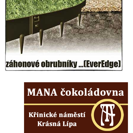
Socha na náměstí J. V. Kamarýta ve
Velešíně
Pomník J. V. Kamarýta v Krumlovské ulici ve
Velešíně
Pamětní deska arcibiskupa Micara ve
vstupu do poutního místa Římov
Plastika Koule v Gutenbergově ulici v
Liberci
Pamětní deska Vojtěcha Kocmicha na
domě čp. 37 v ulici Betlém v Římově
Pomník na paměť zrušení roboty v Plavu
Socha vodníka v Plavu
Socha svatého Jana Nepomuckého v
Třebušíně
Pamětní deska Johanna Nepomuka
Fischera na domě čp. 5/16 na třídě 9.