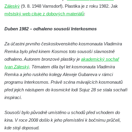
Socha Plejtvák obrovský v ZOO Hluboká
Záleský
(9. 8. 1948 Varnsdorf). Plastika je z roku 1982. Jak
městský web cituje z dobových materiálů
:
Socha Medvěd jeskynní v ZOO Hluboká
Socha Mamutí lebka v ZOO Hluboká
Duben 1982 – odhaleno sousoší Interkosmos
Socha Mamut srstnatý v ZOO Hluboká
Socha Orel v ZOO Hluboká
Za účastni prvního československého kosmonauta Vladimíra
Remka bylo před kinem Kosmos toto sousoší slavnostně
Socha Vydry si hrají v ZOO Hluboká
odhaleno. Autorem bronzové plastiky je
akademický sochař
Socha Přátelství v ZOO Hluboká
Ivan Záleský
. Tématem díla byl let kosmonauta Vladimíra
Socha Matka příroda v ZOO Hluboká
Remka a jeho ruského kolegy Alexeje Gubareva v rámci
Socha Lišky v ZOO Hluboká
programu Interkosmos. Právě scéna mávajících kosmonautů
Socha Kudlanka v ZOO Hluboká
před jejich nástupem do kosmické lodi Sojuz 28 se stala sochaři
Socha Vlčice s mládětem v ZOO Hluboká
inspirací.
Socha Rys číhající na srnu v ZOO Hluboká
Sousoší bylo původně umístěno u schodů před vchodem do
Socha Orlice v ZOO Hluboká
kina. V roce 2008 došlo k jeho přemístění k bočnímu průčelí,
Socha Tygr v ZOO Hluboká
kde stojí doposud.