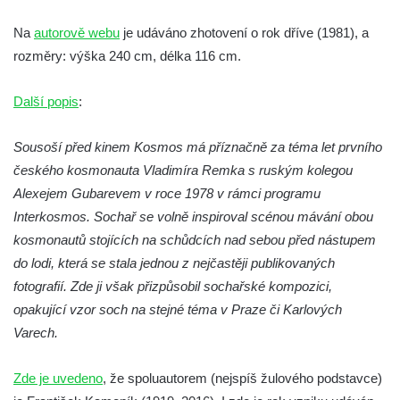
Socha Želva v ZOO Hluboká
Na
autorově webu
Socha Kozorožec horský v ZOO Hluboká
je udáváno zhotovení o rok dříve (1981), a
rozměry: výška 240 cm, délka 116 cm.
Socha Včela v ZOO Hluboká
Socha Housenka v ZOO Hluboká
Další popis
:
Socha Nosorožík v ZOO Hluboká
Socha Rosomák v ZOO Hluboká
Sousoší před kinem Kosmos má příznačně za téma let prvního
českého kosmonauta Vladimíra Remka s ruským kolegou
Socha Beruška v ZOO Hluboká
Alexejem Gubarevem v roce 1978 v rámci programu
Socha Vážka v ZOO Hluboká
Interkosmos. Sochař se volně inspiroval scénou mávání obou
Socha Volavka v ZOO Hluboká
kosmonautů stojících na schůdcích nad sebou před nástupem
Flamingo trůn v ZOO Hluboká
do lodi, která se stala jednou z nejčastěji publikovaných
Lavička Kůň Převalského v ZOO Hluboká
fotografií. Zde ji však přizpůsobil sochařské kompozici,
opakující vzor soch na stejné téma v Praze či Karlových
Lysá nad Labem, barokní město Šporkovo
Varech.
Socha Opičákovník v ZOO Hluboká
Socha Roháč v ZOO Hluboká
Zde je uvedeno
, že spoluautorem (nejspíš žulového podstavce)
Socha Mystik v ZOO Hluboká