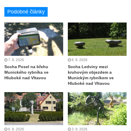
Socha Panter v ZOO Leipzig
Socha Dívka s mušlí v ZOO Leipzig
Podobné články
Socha Tygr v ZOO Leipzig
Socha Atlet v ZOO Leipzig
Socha Marabu v ZOO Leipzig
Busta Karla Maxe Schneidera v ZOO
Leipzig
7. 8. 2026
6. 8. 2026
Socha Iásón v ZOO Leipzig
Socha Posel na břehu
Socha Ledviny mezi
Socha Mladý slon v ZOO Leipzig
Munického rybníka ve
kruhovým objezdem a
Hluboké nad Vltavou
Munickým rybníkem ve
Socha Býk v ZOO Dresden
Hluboké nad Vltavou
Socha Uprchlý otrok bojuje s divokým psem
v ZOO Dresden
Socha krokodýla v ZOO Dresden
Socha slona v ZOO Dresden
Socha Faun s medvíďaty v ZOO Dresden
6. 8. 2026
3. 8. 2026