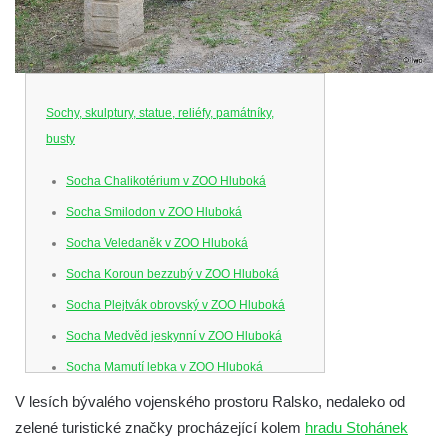
Sochy, skulptury, statue, reliéfy, památníky,
busty
Socha Chalikotérium v ZOO Hluboká
Socha Smilodon v ZOO Hluboká
Socha Veledaněk v ZOO Hluboká
Socha Koroun bezzubý v ZOO Hluboká
Socha Plejtvák obrovský v ZOO Hluboká
Socha Medvěd jeskynní v ZOO Hluboká
Socha Mamutí lebka v ZOO Hluboká
Socha Mamut srstnatý v ZOO Hluboká
V lesích bývalého vojenského prostoru Ralsko, nedaleko od
zelené turistické značky procházející kolem
hradu Stohánek
Socha Orel v ZOO Hluboká