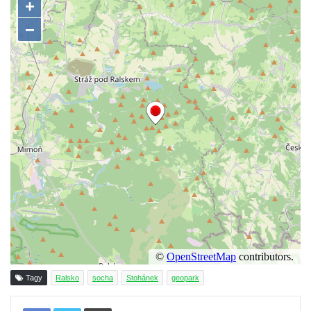
Socha Beruška v ZOO Hluboká
Socha Vážka v ZOO Hluboká
Socha Volavka v ZOO Hluboká
Flamingo trůn v ZOO Hluboká
Lavička Kůň Převalského v ZOO Hluboká
Lysá nad Labem, barokní město Šporkovo
Socha Opičákovník v ZOO Hluboká
Socha Roháč v ZOO Hluboká
Socha Mystik v ZOO Hluboká
Reliéf Rodina a práce na budově záložny
čp. 69/1 v Českých Budějovicích
Socha Jana Valeria Jirsíka u Černé věže v
Českých Budějovicích
Tagy
Ralsko
socha
Stohánek
geopark
Socha Krista klesajícího pod křížem u
Tisknout