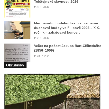
Českých Budějovicích
Tolštejnské slavnosti 2026
3. 8. 2026
Památník Otokara Mokrého v parku Na
Sadech v Českých Budějovicích
Poslední dochovaný tramvajový sloup na
Mezinárodní hudební festival varhanní
duchovní hudby ve Filipově 2026 – XIX.
Pražské třídě v Českých Budějovicích
ročník – zahajovací koncert
Socha Civilizovaní na Husově třídě v
2. 8. 2026
Českých Budějovicích
Večer na počest Jakuba Bart-Ćišinského
Socha svatého Jana Nepomuckého Na
(1856–1909)
23. 7. 2026
Sadech u Mlýnské stoky v Českých
Budějovicích
Obrubniky
Sochy brouků u Mlýnské stoky v Českých
Budějovicích
Socha svatého Vincence Ferrerského na
nádvoří kláštera dominikánů v Českých
Budějovicích
Socha svatého Zachariáše na nádvoří