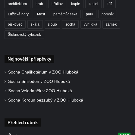
architektura
hrob
hřbitov
kaple
kostel
kříž
Leipzig
Lužické hory
Most
pamětní deska
park
pomník
Socha Iásón v ZOO Leipzig
pískovec
skála
sloup
socha
vyhlídka
zámek
Socha Mladý slon v ZOO Leipzig
Šluknovský výběžek
Socha Býk v ZOO Dresden
Socha Uprchlý otrok bojuje s divokým psem
v ZOO Dresden
Nejnovější příspěvky
Socha krokodýla v ZOO Dresden
Socha slona v ZOO Dresden
Socha Chalikotérium v ZOO Hluboká
Socha Faun s medvíďaty v ZOO Dresden
Socha Smilodon v ZOO Hluboká
Socha divokého prasete před vstupem do
Socha Veledaněk v ZOO Hluboká
ZOO Dresden
Socha Koroun bezzubý v ZOO Hluboká
Socha světce severně od Lužce nad
Vltavou
Přehled rubrik
Pamětní kámen revitalizace Vltavy Vraňany
– Hořín u Lužce nad Vltavou