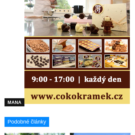
Pamětní deska na biskupské rezidenci v
Českých Budějovicích
Pamětní deska Josefa Hloucha na
biskupské rezidenci v Českých
Budějovicích
Socha žáby u rybníčku na Náměstí v
Kamenném Újezdě
Pamětní kámen družebních obcí Kamenný
Újezd a Krauchthal v parku na Náměstí v
Kamenném Újezdě
Socha na náměstí J. V. Kamarýta ve
Velešíně
MANA
Pomník J. V. Kamarýta v Krumlovské ulici ve
Velešíně
Podobné články
Pamětní deska arcibiskupa Micara ve
vstupu do poutního místa Římov