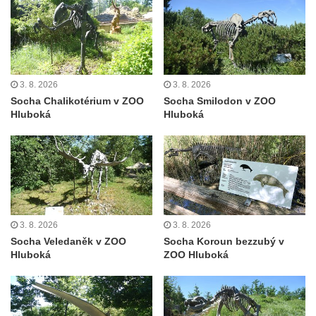
Plastika Koule v Gutenbergově ulici v
Liberci
Pamětní deska Vojtěcha Kocmicha na
domě čp. 37 v ulici Betlém v Římově
3. 8. 2026
3. 8. 2026
Pomník na paměť zrušení roboty v Plavu
Socha Chalikotérium v ZOO
Socha Smilodon v ZOO
Socha vodníka v Plavu
Hluboká
Hluboká
Socha svatého Jana Nepomuckého v
Třebušíně
Pamětní deska Johanna Nepomuka
Fischera na domě čp. 5/16 na třídě 9.
května v Rumburku
3. 8. 2026
3. 8. 2026
Pamětní deska Johanna Neumanna
Socha Veledaněk v ZOO
Socha Koroun bezzubý v
severně od Tokáně
Hluboká
ZOO Hluboká
Obrázek svatého Huberta na buku svatého
Huberta
Obrázek svatého Jakuba na skále u cesty