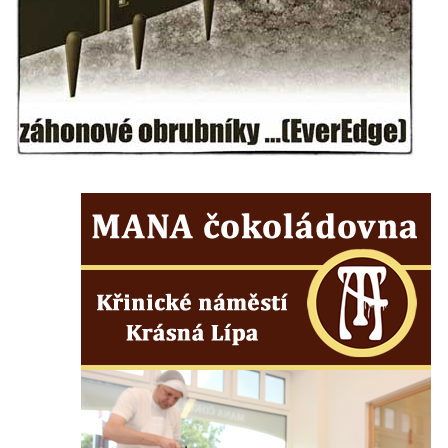
kláštera dominikánů v Českých
Budějovicích
Socha svatého Josefa na nádvoří kláštera
dominikánů v Českých Budějovicích
Socha svaté Anny na nádvoří kláštera
dominikánů v Českých Budějovicích
Socha svatého Dominika na nádvoří
kláštera dominikánů v Českých
Budějovicích
Sousoší Kalvárie před klášterem
dominikánů u Piaristického náměstí v
Českých Budějovicích
Socha svatého Václava u pramene v
Semilech
Pamětní deska Tomáše Garrigue Masaryka
na radnici v Českých Budějovicích