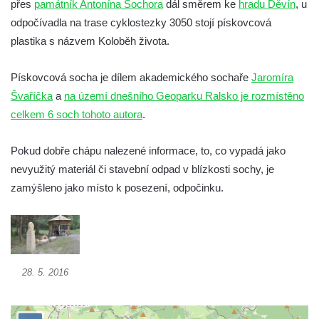
přes
památník Antonína Sochora
dál směrem ke
hradu Děvín
, u
Socha Vydry si hrají v ZOO Hluboká
odpočívadla na trase cyklostezky 3050 stojí pískovcová
Socha Přátelství v ZOO Hluboká
plastika s názvem Koloběh života.
Socha Matka příroda v ZOO Hluboká
Socha Lišky v ZOO Hluboká
Pískovcová socha je dílem akademického sochaře
Jaromíra
Švaříčka
a
na území dnešního Geoparku Ralsko je rozmístěno
Socha Kudlanka v ZOO Hluboká
celkem 6 soch tohoto autora
.
Socha Vlčice s mládětem v ZOO Hluboká
Socha Rys číhající na srnu v ZOO Hluboká
Pokud dobře chápu nalezené informace, to, co vypadá jako
Socha Orlice v ZOO Hluboká
nevyužitý materiál či stavební odpad v blízkosti sochy, je
Socha Tygr v ZOO Hluboká
zamýšleno jako místo k posezení, odpočinku.
Socha Želva v ZOO Hluboká
Socha Kozorožec horský v ZOO Hluboká
Socha Včela v ZOO Hluboká
28. 5. 2016
Socha Housenka v ZOO Hluboká
Socha Nosorožík v ZOO Hluboká
Socha Rosomák v ZOO Hluboká