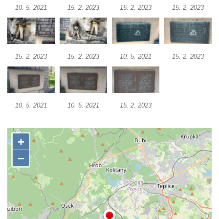
10. 5. 2021
15. 2. 2023
15. 2. 2023
15. 2. 2023
Socha svatého Jana Nepomuckého na
schodišti ke kostelu Nanebevzetí Panny
Marie ve Vilémově
Socha svatého Šebestiána na schodišti ke
15. 2. 2023
15. 2. 2023
10. 5. 2021
15. 2. 2023
kostelu Nanebevzetí Panny Marie ve
Vilémově
Socha svatého Václava na schodišti ke
10. 5. 2021
10. 5. 2021
15. 2. 2023
kostelu Nanebevzetí Panny Marie ve
Vilémově
Socha svaté Rosalie (Rozálie) na schodišti
ke kostelu Nanebevzetí Panny Marie ve
Vilémově
Socha svatého Vojtěcha na schodišti ke
kostelu Nanebevzetí Panny Marie ve
Vilémově
Socha putti II. na schodišti ke kostelu