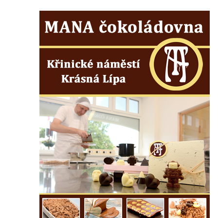
Bývalá socha na křižovatce ulic Ještědská a
Školní v Rychnově u Jablonce nad Nisou
Socha svatého Jana Nepomuckého v
Ještědské ulici v Rychnově u Jablonce nad
Nisou
Socha svatého Jana Nepomuckého na
křižovatce ulice Kokonínská v Pulečném
Historický milník naproti domu čp. 37 v
Krásné u Pěnčína
Socha svatého Josefa s Ježíškem u kostela
svatého Josefa v Krásné u Pěnčína
Socha svatého Jana Nepomuckého u
kostela svatého Martina v Kozlech
Kamenný pomník neznámého účelu u
Základní a Mateřské školy v Teplicích nad
Metují