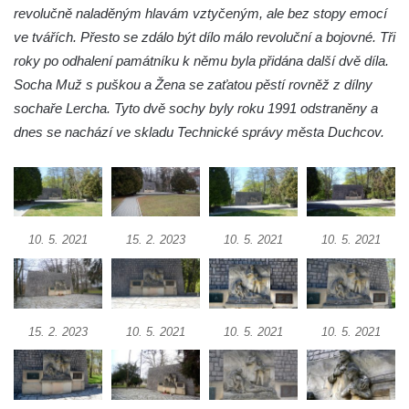
revolučně naladěným hlavám vztyčeným, ale bez stopy emocí
polikliniky v Nejdku
ve tvářích. Přesto se zdálo být dílo málo revoluční a bojovné. Tři
Socha svatého Salvátora před kostelem
roky po odhalení památníku k němu byla přidána další dvě díla.
svatých Petra a Pavla v Jeníkově
Socha Muž s puškou a Žena se zaťatou pěstí rovněž z dílny
Socha svatého Pavla před kostelem
sochaře Lercha. Tyto dvě sochy byly roku 1991 odstraněny a
svatých Petra a Pavla v Jeníkově
dnes se nachází ve skladu Technické správy města Duchcov.
Socha svatého Petra před kostelem svatých
Petra a Pavla v Jeníkově
Socha svatého Jana Nepomuckého před
kostelem svatých Petra a Pavla v Jeníkově
10. 5. 2021
15. 2. 2023
10. 5. 2021
10. 5. 2021
Obrázek Ježíš jako Dobrý pastýř u studánky
Pod obrázkem na Kamenné cestě pod
Plešným
Olžin pád
15. 2. 2023
10. 5. 2021
10. 5. 2021
10. 5. 2021
Socha svatého Rocha na schodišti ke
kostelu Nanebevzetí Panny Marie ve
Vilémově