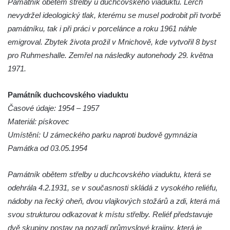
Duchcově
Památník obětem střelby u duchcovského viaduktu. Lerch
nevydržel ideologický tlak, kterému se musel podrobit při tvorbě
Delfín na Sfingovém rybníku v zámeckém
památníku, tak i při práci v porcelánce a roku 1961 náhle
parku v Duchcově
emigroval. Zbytek života prožil v Mnichově, kde vytvořil 8 byst
Sfinga II. na Sfingovém rybníku v
pro Ruhmeshalle. Zemřel na následky autonehody 29. května
zámeckém parku v Duchcově
1971.
Sfinga I. na Sfingovém rybníku v zámeckém
parku v Duchcově
Památník duchcovského viaduktu
Socha Minervy na nádvoří zámku v
Časové údaje: 1954 – 1957
Duchcově
Materiál: pískovec
Socha Herkula se saní na nádvoří zámku v
Umístění: U zámeckého parku naproti budově gymnázia
Duchcově
Památka od 03.05.1954
Socha Herkula se lvem na nádvoří zámku v
Památník obětem střelby u duchcovského viaduktu, která se
Duchcově
odehrála 4.2.1931, se v současnosti skládá z vysokého reliéfu,
Socha Marse na nádvoří zámku v
nádoby na řecký oheň, dvou vlajkových stožárů a zdi, která má
Duchcově
svou strukturou odkazovat k místu střelby. Reliéf představuje
Socha svatého Václava u kostela
dvě skupiny postav na pozadí průmyslové krajiny, která je