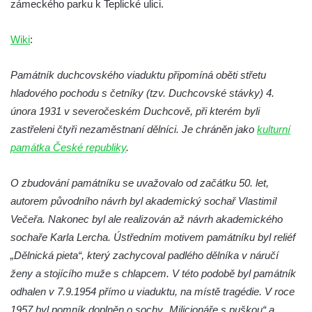
zámeckého parku k Teplické ulici.
Socha Medvěd jeskynní v ZOO Hluboká
Wiki
:
Socha Mamutí lebka v ZOO Hluboká
Socha Mamut srstnatý v ZOO Hluboká
Památník duchcovského viaduktu připomíná oběti střetu
Socha Orel v ZOO Hluboká
hladového pochodu s četníky (tzv. Duchcovské stávky) 4.
Socha Vydry si hrají v ZOO Hluboká
února 1931 v severočeském Duchcově, při kterém byli
Socha Přátelství v ZOO Hluboká
zastřeleni čtyři nezaměstnaní dělníci. Je chráněn jako
kulturní
památka České republiky
.
Socha Matka příroda v ZOO Hluboká
Socha Lišky v ZOO Hluboká
O zbudování památníku se uvažovalo od začátku 50. let,
Socha Kudlanka v ZOO Hluboká
autorem původního návrh byl akademický sochař Vlastimil
Socha Vlčice s mládětem v ZOO Hluboká
Večeřa. Nakonec byl ale realizován až návrh akademického
Socha Rys číhající na srnu v ZOO Hluboká
sochaře Karla Lercha. Ústředním motivem památníku byl reliéf
„Dělnická pieta“, který zachycoval padlého dělníka v náručí
Socha Orlice v ZOO Hluboká
ženy a stojícího muže s chlapcem. V této podobě byl památník
Socha Tygr v ZOO Hluboká
odhalen v 7.9.1954 přímo u viaduktu, na místě tragédie. V roce
Socha Želva v ZOO Hluboká
1957 byl pomník doplněn o sochy „Milicionáře s puškou“ a