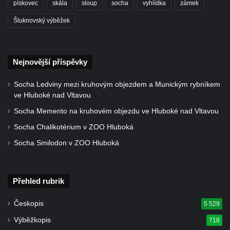
Socha Járy Cimrmana na kině JAS v
pískovec
skála
sloup
socha
vyhlídka
zámek
Tanvaldu
Šluknovský výběžek
Socha u Riedlovy hrobky v Desné
Socha Osvobození u základní školy v
Desné
Nejnovější příspěvky
Lavička loď v parku u základní školy v
Socha Ledviny mezi kruhovým objezdem a Munickým rybníkem
Desné
ve Hluboké nad Vltavou
Socha ženy u železničního viaduktu v
Socha Memento na kruhovém objezdu ve Hluboké nad Vltavou
Desné
Socha Chalikotérium v ZOO Hluboká
Socha Madony ve štítě domu čp. 234 ve
Socha Smilodon v ZOO Hluboká
Starých Křečanech
Socha svatého Floriána na hasičské stanici
v Krkonošské ulici v Desné
Přehled rubrik
Socha Nový život v parku v Krkonošské ulici
Českopis
5 529
v Desné
Výběžkopis
718
Socha sv. Šebestiána v Chodově