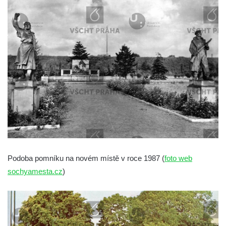
ZOO Dresden
Socha světce severně od Lužce nad
Vltavou
Pamětní kámen revitalizace Vltavy Vraňany
– Hořín u Lužce nad Vltavou
Strom svobody a památník 100 let republiky
a 30. výročí listopadu 1989 v Hrobčicích
Boží muka v parku před domem čp. 17 v
Hrobčicích
Sochy „Klaun a dívenka“ v parku v centru
Hrobčic
Podoba pomníku na novém místě v roce 1987 (
foto web
Socha svatého Antonína poustevníka v
sochyamesta.cz
)
Mirošovicích
Socha vodníka u požární nádrže v
Mirošovicích
Socha býka před areálem firmy 2JCP v