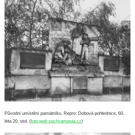
Socha Dívka s mušlí v ZOO Leipzig
Socha Tygr v ZOO Leipzig
Socha Atlet v ZOO Leipzig
Socha Marabu v ZOO Leipzig
Busta Karla Maxe Schneidera v ZOO
Leipzig
Socha Iásón v ZOO Leipzig
Socha Mladý slon v ZOO Leipzig
Socha Býk v ZOO Dresden
Socha Uprchlý otrok bojuje s divokým psem
v ZOO Dresden
Socha krokodýla v ZOO Dresden
Socha slona v ZOO Dresden
Původní umístění památníku. Repro: Dobová pohlednice, 60.
léta 20. stol. (
foto web sochyamesta.cz
)
Socha Faun s medvíďaty v ZOO Dresden
Socha divokého prasete před vstupem do