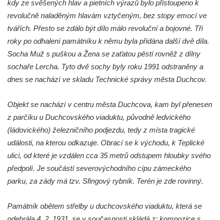
Pomník Vojtěcha Adalberta Lanny v parku
kdy ze svěšených hlav a pietních výrazů bylo přistoupeno k
Na Sadech v Českých Budějovicích
revolučně naladěným hlavám vztyčeným, bez stopy emocí ve
tvářích. Přesto se zdálo být dílo málo revoluční a bojovné. Tři
Pomník Přemysla Otakara II. v parku Na
roky po odhalení památníku k němu byla přidána další dvě díla.
Sadech v Českých Budějovicích
Socha Muž s puškou a Žena se zaťatou pěstí rovněž z dílny
Socha Mateřství v parku Na Sadech v
sochaře Lercha. Tyto dvě sochy byly roku 1991 odstraněny a
Českých Budějovicích
dnes se nachází ve skladu Technické správy města Duchcov.
Památník Otokara Mokrého v parku Na
Sadech v Českých Budějovicích
Objekt se nachází v centru města Duchcova, kam byl přenesen
Poslední dochovaný tramvajový sloup na
z parčíku u Duchcovského viaduktu, původně ledvického
Pražské třídě v Českých Budějovicích
(ládovického) železničního podjezdu, tedy z místa tragické
Socha Civilizovaní na Husově třídě v
události, na kterou odkazuje. Obrací se k východu, k Teplické
Českých Budějovicích
ulici, od které je vzdálen cca 35 metrů odstupem hloubky svého
předpolí. Je součástí severovýchodního cípu zámeckého
Socha svatého Jana Nepomuckého Na
parku, za zády má tzv. Sfingový rybník. Terén je zde rovinný.
Sadech u Mlýnské stoky v Českých
Budějovicích
Památník obětem střelby u duchcovského viaduktu, která se
Sochy brouků u Mlýnské stoky v Českých
odehrála 4. 2. 1931, se v současnosti skládá z: kompozice s