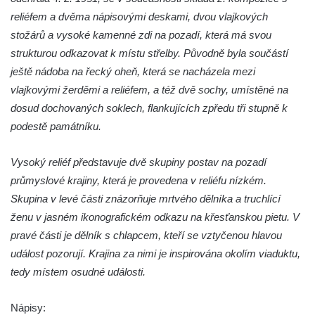
Budějovicích
reliéfem a dvěma nápisovými deskami, dvou vlajkových
Socha svatého Vincence Ferrerského na
stožárů a vysoké kamenné zdi na pozadí, která má svou
nádvoří kláštera dominikánů v Českých
strukturou odkazovat k místu střelby. Původně byla součástí
Budějovicích
ještě nádoba na řecký oheň, která se nacházela mezi
Socha svatého Zachariáše na nádvoří
vlajkovými žerděmi a reliéfem, a též dvě sochy, umístěné na
kláštera dominikánů v Českých
dosud dochovaných soklech, flankujících zpředu tři stupně k
Budějovicích
podestě památníku.
Socha svatého Josefa na nádvoří kláštera
Vysoký reliéf představuje dvě skupiny postav na pozadí
dominikánů v Českých Budějovicích
průmyslové krajiny, která je provedena v reliéfu nízkém.
Socha svaté Anny na nádvoří kláštera
Skupina v levé části znázorňuje mrtvého dělníka a truchlící
dominikánů v Českých Budějovicích
ženu v jasném ikonografickém odkazu na křesťanskou pietu. V
Socha svatého Dominika na nádvoří
pravé části je dělník s chlapcem, kteří se vztyčenou hlavou
kláštera dominikánů v Českých
událost pozorují. Krajina za nimi je inspirována okolím viaduktu,
Budějovicích
tedy místem osudné události.
Sousoší Kalvárie před klášterem
dominikánů u Piaristického náměstí v
Nápisy: