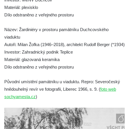
Pamětní deska Johanna Neumanna
Materiál: plexisklo
severně od Tokáně
Dílo odstraněno z veřejného prostoru
Obrázek svatého Huberta na buku svatého
Název: Žardiniéry v prostoru památníku Duchcovského
Huberta
viaduktu
Obrázek svatého Jakuba na skále u cesty
Autoři: Milan Žofka (1946–2018), architekt Rudolf Berger (*1934)
východně od Srbské Kamenice
Investor: Zahradnický podnik Teplice
Busta Jana Amose Komenského na domě
Materiál: glazovaná keramika
čp. 37 v Račicích
Dílo odstraněno z veřejného prostoru
Socha ležícího koně v Sadech
Československé armády v Teplicích
Původní umístění památníku u viaduktu. Repro: Severočeský
Socha Medvídě v Tierpark Chemnitz
hnědouhelný revír ve fotografii, Liberec 1966, s. 9. (
foto web
sochyamesta.cz
)
Sochy Ležící žena v Tierpark Chemnitz
Sochy Ptáci v Tierpark Chemnitz
Socha Skupina jeřábů v Tierpark Chemnitz
Socha Panter v ZOO Leipzig