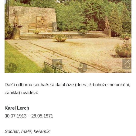
Račicích
Povodňový sloup II. v Dobříni
Povodňový sloup I. v Dobříni
Pamětní kámen vodního díla Josefův Důl
Socha svatého Floriána na domě čp. 3 v
Oparnu
Socha svaté Anny u domu čp. 3 v Oparnu
Lavička Václava Havla v Pardubicích
Lavička Václava Havla v Novém Boru
Další odborná sochařská databáze (dnes již bohužel nefunkční,
Lavička Václava Havla v Krásné Lípě
zaniklá) uváděla:
Upoutávka JduHřebenovkou u parkoviště
na Mezní Louce
Karel Lerch
30.07.1913 – 29.05.1971
Kamenný obelisk na vyhlídce u Pravčické
brány
Sochař, malíř, keramik
Sousoší svatého Václava, svatého Floriána