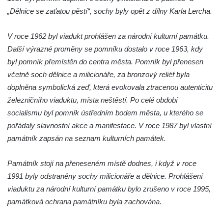
Socha Kozorožec horský v ZOO Hluboká
„Dělnice se zaťatou pěstí“, sochy byly opět z dílny Karla Lercha.
Socha Včela v ZOO Hluboká
V roce 1962 byl viadukt prohlášen za národní kulturní památku.
Socha Housenka v ZOO Hluboká
Další výrazné proměny se pomníku dostalo v roce 1963, kdy
Socha Nosorožík v ZOO Hluboká
byl pomník přemístěn do centra města. Pomník byl přenesen
Socha Rosomák v ZOO Hluboká
včetně soch dělnice a milicionáře, za bronzový reliéf byla
Socha Beruška v ZOO Hluboká
doplněna symbolická zeď, která evokovala ztracenou autenticitu
Socha Vážka v ZOO Hluboká
železničního viaduktu, místa neštěstí. Po celé období
socialismu byl pomník ústředním bodem města, u kterého se
Socha Volavka v ZOO Hluboká
pořádaly slavnostní akce a manifestace. V roce 1987 byl vlastní
Flamingo trůn v ZOO Hluboká
památník zapsán na seznam kulturních památek.
Lavička Kůň Převalského v ZOO Hluboká
Lysá nad Labem, barokní město Šporkovo
Památník stojí na přeneseném místě dodnes, i když v roce
Socha Opičákovník v ZOO Hluboká
1991 byly odstraněny sochy milicionáře a dělnice. Prohlášení
viaduktu za národní kulturní památku bylo zrušeno v roce 1995,
Socha Roháč v ZOO Hluboká
památková ochrana památníku byla zachována.
Socha Mystik v ZOO Hluboká
Reliéf Rodina a práce na budově záložny