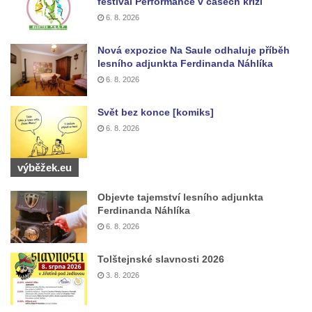
festival Performance v časech krizí
Socha Albrechta z Valdštejna na náměstí T.
6. 8. 2026
G. Masaryka ve Frýdlantu
Nová expozice Na Saule odhaluje příběh
Reliéf Albrechta z Valdštejna na
lesního adjunkta Ferdinanda Náhlíka
Valdštejnské lékárně na Hrnčířském
6. 8. 2026
náměstí ve Frýdlantu
Svět bez konce [komiks]
Pamětní kámen Pamět v krajině Trojmezí u
6. 8. 2026
Křížové cesty na Křížovém vrchu ve
Frýdlantu
výběžek.eu
Sousoší svatého Víta, svatého Jana
Nepomuckého a svatého Václava v Děčíně
Objevte tajemství lesního adjunkta
na Staroměstském mostě
Ferdinanda Náhlíka
6. 8. 2026
Torzo pomníku Filipa Kinského u kaple
svatého Jana Nepomuckého ve Sloupu v
Tolštejnské slavnosti 2026
Čechách
3. 8. 2026
Reliéf na průčelí obchodního domu čp. 849
na třídě T. G. Masaryka v Novém Boru