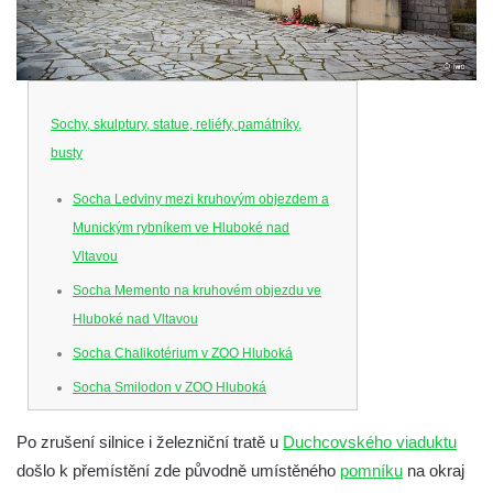
Sochy, skulptury, statue, reliéfy, památníky,
busty
Socha Ledviny mezi kruhovým objezdem a
Munickým rybníkem ve Hluboké nad
Vltavou
Socha Memento na kruhovém objezdu ve
Hluboké nad Vltavou
Socha Chalikotérium v ZOO Hluboká
Socha Smilodon v ZOO Hluboká
Socha Veledaněk v ZOO Hluboká
Po zrušení silnice i železniční tratě u
Duchcovského viaduktu
Socha Koroun bezzubý v ZOO Hluboká
došlo k přemístění zde původně umístěného
pomníku
na okraj
Socha Plejtvák obrovský v ZOO Hluboká