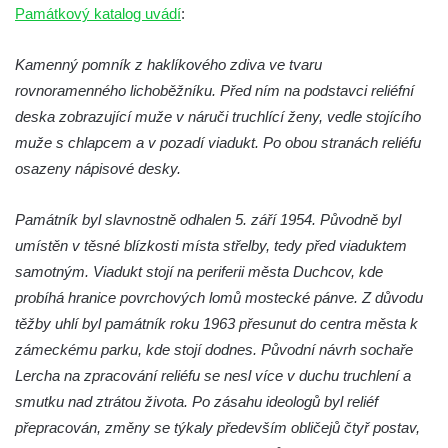
Památkový katalog uvádí
:
čp. 69/1 v Českých Budějovicích
Socha Jana Valeria Jirsíka u Černé věže v
Kamenný pomník z haklíkového zdiva ve tvaru
Českých Budějovicích
rovnoramenného lichoběžníku. Před ním na podstavci reliéfní
Socha Krista klesajícího pod křížem u
deska zobrazující muže v náruči truchlící ženy, vedle stojícího
kostela svatého Mikuláše v Českých
muže s chlapcem a v pozadí viadukt. Po obou stranách reliéfu
Budějovicích
osazeny nápisové desky.
Socha svatého Jana Nepomuckého u
Památník byl slavnostně odhalen 5. září 1954. Původně byl
kostela svaté Rodiny v Českých
umístěn v těsné blízkosti místa střelby, tedy před viaduktem
Budějovicích
samotným. Viadukt stojí na periferii města Duchcov, kde
Socha S tebou v parku na Senovážném
probíhá hranice povrchových lomů mostecké pánve. Z důvodu
náměstí v Českých Budějovicích
těžby uhlí byl památník roku 1963 přesunut do centra města k
Socha Tornádo v parku na Senovážném
zámeckému parku, kde stojí dodnes. Původní návrh sochaře
náměstí v Českých Budějovicích
Lercha na zpracování reliéfu se nesl více v duchu truchlení a
Sousoší Humanoidi na Lannově třídě v
smutku nad ztrátou života. Po zásahu ideologů byl reliéf
Českých Budějovicích
přepracován, změny se týkaly především obličejů čtyř postav,