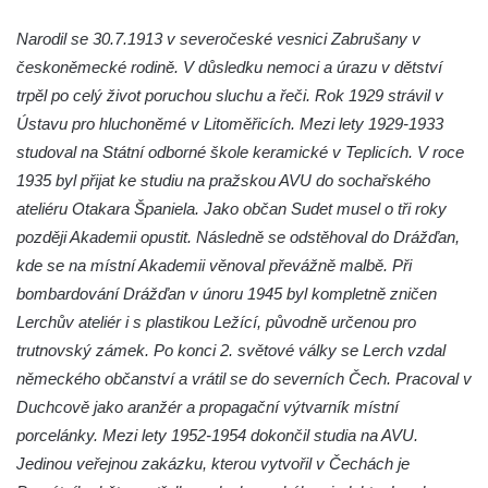
a svatého Jana Nepomuckého východně
Narodil se 30.7.1913 v severočeské vesnici Zabrušany v
od Mezné
českoněmecké rodině. V důsledku nemoci a úrazu v dětství
Socha vodníka na trase naučné stezky v
trpěl po celý život poruchou sluchu a řeči. Rok 1929 strávil v
Srbské Kamenici
Ústavu pro hluchoněmé v Litoměřicích. Mezi lety 1929-1933
Podstavec v zámecké zahradě v Duchcově
studoval na Státní odborné škole keramické v Teplicích. V roce
Sousoší dětí u obecního úřadu v Janově
1935 byl přijat ke studiu na pražskou AVU do sochařského
ateliéru Otakara Španiela. Jako občan Sudet musel o tři roky
Socha Andromedé u pavilonu Reinerovy
později Akademii opustit. Následně se odstěhoval do Drážďan,
fresky v Duchcově
kde se na místní Akademii věnoval převážně malbě. Při
Socha Amfitrité u pavilonu Reinerovy fresky
bombardování Drážďan v únoru 1945 byl kompletně zničen
v Duchcově
Lerchův ateliér i s plastikou Ležící, původně určenou pro
Socha Flóry u pavilonu Reinerovy fresky v
trutnovský zámek. Po konci 2. světové války se Lerch vzdal
Duchcově
německého občanství a vrátil se do severních Čech. Pracoval v
Socha Afrodité u pavilonu Reinerovy fresky
Duchcově jako aranžér a propagační výtvarník místní
v Duchcově
porcelánky. Mezi lety 1952-1954 dokončil studia na AVU.
Pamětní kámen rybníka Barbory v
Jedinou veřejnou zakázku, kterou vytvořil v Čechách je