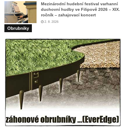
Mezinárodní hudební festival varhanní
Reliéf Jeden den ze života horníka na
duchovní hudby ve Filipově 2026 – XIX.
průčelí Hornického domu v Sokolově
ročník – zahajovací koncert
2. 8. 2026
Sousoší Kosmonauti u stanice metra Háje
Obrubniky
Pomník v expozici Hornického muzea
Krásno
Pomník Mistra Jana Husa na Husově
náměstí v Kněževsi
Socha svatého Františka Xaverského u
kostela svatého Jakuba Většího v Kněževsi
Socha sedící dívky u jezírka ve
Dvořákových sadech v Karlových Varech
Socha Krista bičovaného u domu čp. 416 v
ulici Dr. Edvarda Beneše ve Šluknově
Sousoší Rozhovor v Zámecké ulici v
Teplicích nad Metují