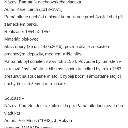
Název: Památník duchcovského viaduktu
Velešíně
Autor: Karel Lerch (1913–1971)
Pomník J. V. Kamarýta v Krumlovské ulici ve
Památník se nachází u hlavní komunikace procházející obcí při
Velešíně
zámeckém parku.
Pamětní deska arcibiskupa Micara ve
Realizace: 1954 až 1957
vstupu do poutního místa Římov
Materiál: pískovec
Plastika Koule v Gutenbergově ulici v
Stav: dobrý (ke dni 14.05.2019), povrch díla je znečištěn
Liberci
prachovými depozity, mechem a lišejníky.
Pamětní deska Vojtěcha Kocmicha na
Památník byl odhalen v září roku 1954. Původně byl umístěn v
domě čp. 37 v ulici Betlém v Římově
okrajové části města, v blízkosti viaduktu, odkud byl roku 1963
přesunut na současné místo. Chybějí boční samostatně stojící
Pomník na paměť zrušení roboty v Plavu
sochy bojující ženy a milicionáře.
Socha vodníka v Plavu
Socha svatého Jana Nepomuckého v
Součásti –
Třebušíně
Název: Pamětní deska z plexiskla pro Památník duchcovského
Pamětní deska Johanna Nepomuka
viaduktu
Fischera na domě čp. 5/16 na třídě 9.
Autoři: Petr Menš (*1943), J. Rokyta
května v Rumburku
Investor: MěNV Duchcov