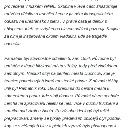
Zvěstování Panny Marie v Duchcově
provedena v nízkém reliéfu. Skupina v levé části znázorňuje
Socha svatého Prokopa u kostela
mrtvého dělníka a truchlící ženu v jasném ikonografickém
Zvěstování Panny Marie v Duchcově
odkazu na křesťanskou pietu . V pravé části je dělník s
Socha Hoch vytahující si trn z paty v Knížecí
chlapcem, kteří se vztyčenou hlavou událost pozorují. Krajina
zahradě v zámeckém parku v Duchcově
za nimi je inspirována okolím viaduktu, kde se tragédie
odehrála.
Socha Niké v Knížecí zahradě v zámeckém
parku v Duchcově
Památník byl slavnostně odhalen 5. září 1954. Původně byl
Socha Walthera von der Vogelweide v
umístěn v těsné blízkosti místa střelby, tedy před viaduktem
Duchcově
samotným. Viadukt stojí na periferii města Duchcov, kde je
Busta Bedřicha Smetany v sadech B.
hranice povrchových lomů mostecké pánve. Z důvodu těžby
Smetany v Duchcově
uhlí byl Památník roku 1963 přesunut do centra města k
Busta Ludwiga van Beethovena v sadech
zámeckému parku, kde stojí dodnes. Původní návrh sochaře
B. Smetany v Duchcově
Lercha na zpracování reliéfu se nesl více v duchu truchlení a
Pomník neznámého účelu v sadech Boženy
smutku nad ztrátou života. Po zásahu ideologů byl reliéf
Němcové v Duchcově
přepracován, změny se týkaly především obličejů čtyř postav,
kdy ze svěšených hlav a pietních výrazů bylo přistoupeno k
Památník Johanna Wolfganga Goetha u