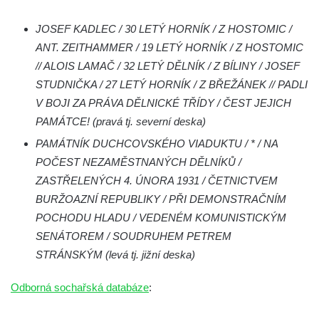
Českých Budějovicích
Socha svatého Václava u pramene v
JOSEF KADLEC / 30 LETÝ HORNÍK / Z HOSTOMIC /
Semilech
ANT. ZEITHAMMER / 19 LETÝ HORNÍK / Z HOSTOMIC
// ALOIS LAMAČ / 32 LETÝ DĚLNÍK / Z BÍLINY / JOSEF
Pamětní deska Tomáše Garrigue Masaryka
STUDNIČKA / 27 LETÝ HORNÍK / Z BŘEŽÁNEK // PADLI
na radnici v Českých Budějovicích
V BOJI ZA PRÁVA DĚLNICKÉ TŘÍDY / ČEST JEJICH
Pamětní deska na biskupské rezidenci v
PAMÁTCE! (pravá tj. severní deska)
Českých Budějovicích
PAMÁTNÍK DUCHCOVSKÉHO VIADUKTU / * / NA
Pamětní deska Josefa Hloucha na
POČEST NEZAMĚSTNANÝCH DĚLNÍKŮ /
biskupské rezidenci v Českých
ZASTŘELENÝCH 4. ÚNORA 1931 / ČETNICTVEM
Budějovicích
BURŽOAZNÍ REPUBLIKY / PŘI DEMONSTRAČNÍM
Socha žáby u rybníčku na Náměstí v
POCHODU HLADU / VEDENÉM KOMUNISTICKÝM
Kamenném Újezdě
SENÁTOREM / SOUDRUHEM PETREM
Pamětní kámen družebních obcí Kamenný
STRÁNSKÝM (levá tj. jižní deska)
Újezd a Krauchthal v parku na Náměstí v
Kamenném Újezdě
Odborná sochařská databáze
:
Socha na náměstí J. V. Kamarýta ve