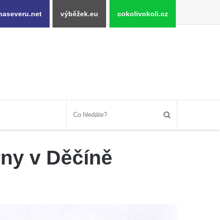
naseveru.net
výběžek.eu
cokolivokoli.cz
rny v Děčíně