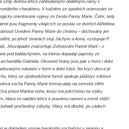
řené vždy dvěma lehce zahloubenými obdélnými rámy s
rizontálního charakteru. V každém ze spodních orámování se
ologicky orientované výjevy ze života Panny Marie. Čelní, tedy
trné jsou fragmenty vítajících se postav ve dveřích Alžbětina
dobností Uvedení Panny Marie do chrámu – dochovány jen
hodišti, po jehož stranách stojí Jáchym a Anna, vystupuje P.
iáš. Jihozápadní znázorňuje Zvěstování Panně Marii – z
arie pod baldachýnem, na kterou dopadají paprsky ze
 archanděla Gabriela. Okosené hrany jsou pak v horní i dolní
elovanými volutami v horní a dolní části. Na krycí desce je
chu, který ve zjednodušené formě opakuje půdorys soklové
rcholová socha Panny Marie Immaculaty na zemské sféře
čívá pravá Mariina noha, levou má pokrčenou na srpku
m, hlava se naklání lehce k pravému rameni a mírně shlíží
je bohatě pročleněný záhyby. Vlasy má dlouhé, po zádech
a) je dokladem vývoje barokního sochařství v regionu a