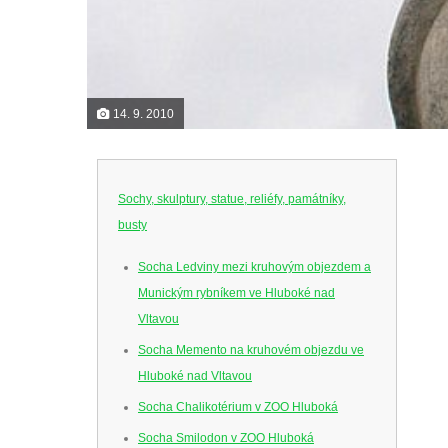
14. 9. 2010
Sochy, skulptury, statue, reliéfy, památníky,
busty
Socha Ledviny mezi kruhovým objezdem a
Munickým rybníkem ve Hluboké nad
Vltavou
Socha Memento na kruhovém objezdu ve
Hluboké nad Vltavou
Socha Chalikotérium v ZOO Hluboká
Socha Smilodon v ZOO Hluboká