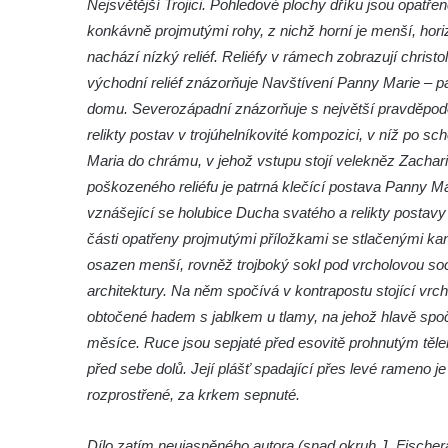
Nejsvětější Trojici. Pohledové plochy dříku jsou opat
Socha Orlice v ZOO Hluboká
konkávně projmutými rohy, z nichž horní je menší, ho
Socha Tygr v ZOO Hluboká
nachází nízký reliéf. Reliéfy v rámech zobrazují christ
Socha Želva v ZOO Hluboká
východní reliéf znázorňuje Navštívení Panny Marie – pa
Socha Kozorožec horský v ZOO Hluboká
domu. Severozápadní znázorňuje s největší pravděpo
Socha Včela v ZOO Hluboká
relikty postav v trojúhelníkovité kompozici, v níž po sc
Maria do chrámu, v jehož vstupu stojí velekněz Zachar
Socha Housenka v ZOO Hluboká
poškozeného reliéfu je patrná klečící postava Panny M
Socha Nosorožík v ZOO Hluboká
vznášející se holubice Ducha svatého a relikty postavy
Socha Rosomák v ZOO Hluboká
části opatřeny projmutými příložkami se stlačenými kan
Socha Beruška v ZOO Hluboká
osazen menší, rovněž trojboký sokl pod vrcholovou so
Socha Vážka v ZOO Hluboká
architektury. Na něm spočívá v kontrapostu stojící v
obtočené hadem s jablkem u tlamy, na jehož hlavě spo
Socha Volavka v ZOO Hluboká
měsíce. Ruce jsou sepjaté před esovitě prohnutým těle
Flamingo trůn v ZOO Hluboká
před sebe dolů. Její plášť spadající přes levé rameno 
Lavička Kůň Převalského v ZOO Hluboká
rozprostřené, za krkem sepnuté.
Lysá nad Labem, barokní město Šporkovo
Socha Opičákovník v ZOO Hluboká
Dílo zatím neujasněného autora (snad okruh J. Fischer