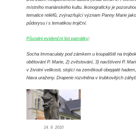
místního mariánského kultu. Ikonograficky je pozoruho
Socha Roháč v ZOO Hluboká
tematice reliéfů, zvýrazňující význam Panny Marie jak
Socha Mystik v ZOO Hluboká
půdorysu i s tematikou trojiční.
Reliéf Rodina a práce na budově záložny
čp. 69/1 v Českých Budějovicích
Původní evidenční list památky
:
Socha Jana Valeria Jirsíka u Černé věže v
Českých Budějovicích
Socha Immaculaty pod zámkem u koupaliště na trojbok
Socha Krista klesajícího pod křížem u
obětování P. Marie, 2) zvěstování, 3) navštívení P. M
kostela svatého Mikuláše v Českých
v životní velikosti, stojící na zeměkouli obepjaté hade
Budějovicích
hlava uraženy. Draperie rozvlněna v trubkovitých záhy
Socha svatého Jana Nepomuckého u
kostela svaté Rodiny v Českých
Budějovicích
Socha S tebou v parku na Senovážném
náměstí v Českých Budějovicích
14. 9. 2010
Socha Tornádo v parku na Senovážném