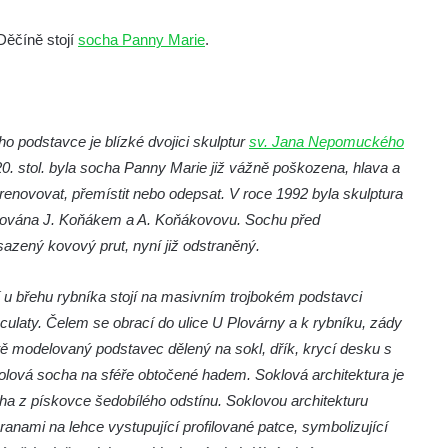
Děčíně stojí
socha Panny Marie
.
ého podstavce je blízké dvojici skulptur
sv. Jana Nepomuckého
0. stol. byla socha Panny Marie již vážně poškozena, hlava a
 renovovat, přemístit nebo odepsat. V roce 1992 byla skulptura
urována J. Koňákem a A. Koňákovovu. Sochu před
azený kovový prut, nyní již odstraněný.
 u břehu rybníka stojí na masivním trojbokém podstavci
aty. Čelem se obrací do ulice U Plovárny a k rybníku, zády
tě modelovaný podstavec dělený na sokl, dřík, krycí desku s
olová socha na sféře obtočené hadem. Soklová architektura je
ha z pískovce šedobílého odstínu. Soklovou architekturu
anami na lehce vystupující profilované patce, symbolizující