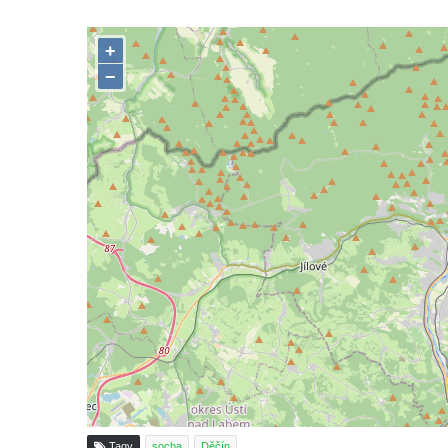
náměstí v Českých Budějovicích
Sousoší Humanoidi na Lannově třídě v
Českých Budějovicích
Pomník Vojtěcha Adalberta Lanny v parku
Na Sadech v Českých Budějovicích
Pomník Přemysla Otakara II. v parku Na
Sadech v Českých Budějovicích
Socha Mateřství v parku Na Sadech v
Českých Budějovicích
Památník Otokara Mokrého v parku Na
Sadech v Českých Budějovicích
Poslední dochovaný tramvajový sloup na
Pražské třídě v Českých Budějovicích
Socha Civilizovaní na Husově třídě v
Českých Budějovicích
Socha svatého Jana Nepomuckého Na
Tagy
socha
Děčín