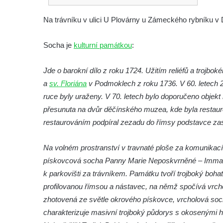
Socha Veledaněk v ZOO Hluboká
Na trávníku v ulici U Plovárny u Zámeckého rybníku v 
Socha Koroun bezzubý v ZOO Hluboká
Socha Plejtvák obrovský v ZOO Hluboká
Socha je
kulturní památkou
:
Socha Medvěd jeskynní v ZOO Hluboká
Jde o barokní dílo z roku 1724. Užitím reliéfů a trojbok
Socha Mamutí lebka v ZOO Hluboká
a
sv. Floriána
v Podmoklech z roku 1736. V 60. letech 2
Socha Mamut srstnatý v ZOO Hluboká
ruce byly uraženy. V 70. letech bylo doporučeno objekt
Socha Orel v ZOO Hluboká
přesunuta na dvůr děčínského muzea, kde byla resta
Socha Vydry si hrají v ZOO Hluboká
restaurováním podpíral zezadu do římsy podstavce zas
Socha Přátelství v ZOO Hluboká
Na volném prostranství v travnaté ploše za komunikací
Socha Matka příroda v ZOO Hluboká
pískovcová socha Panny Marie Neposkvrněné – Immacul
Socha Lišky v ZOO Hluboká
k parkovišti za trávníkem. Památku tvoří trojboký boha
Socha Kudlanka v ZOO Hluboká
profilovanou římsou a nástavec, na němž spočívá vrch
Socha Vlčice s mládětem v ZOO Hluboká
zhotovená ze světle okrového pískovce, vrcholová soc
Socha Rys číhající na srnu v ZOO Hluboká
charakterizuje masivní trojboký půdorys s okosenými hr