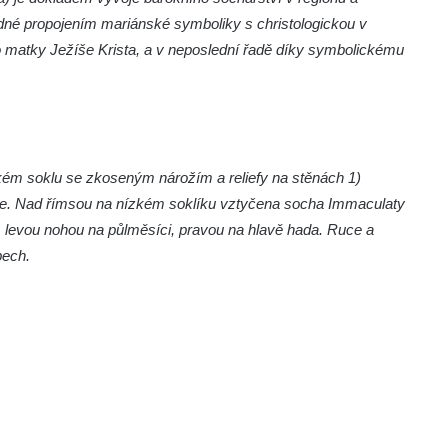
dné propojením mariánské symboliky s christologickou v
o matky Ježíše Krista, a v neposlední řadě díky symbolickému
ém soklu se zkoseným nárožím a reliefy na stěnách 1)
arie. Nad římsou na nízkém soklíku vztyčena socha Immaculaty
m, levou nohou na půlměsíci, pravou na hlavě hada. Ruce a
bech.