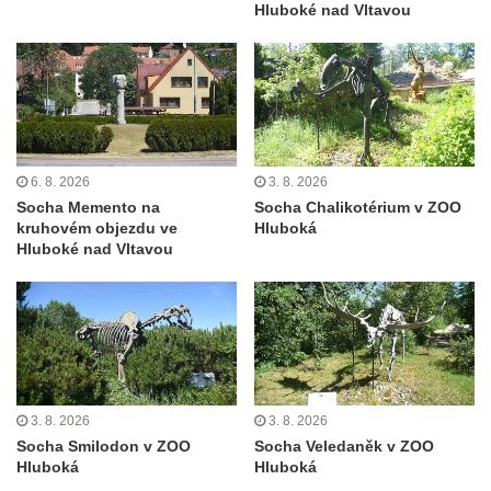
Hluboké nad Vltavou
Socha Faun s medvíďaty v ZOO Dresden
Socha divokého prasete před vstupem do
ZOO Dresden
Socha světce severně od Lužce nad
Vltavou
Pamětní kámen revitalizace Vltavy Vraňany
6. 8. 2026
3. 8. 2026
– Hořín u Lužce nad Vltavou
Socha Memento na
Socha Chalikotérium v ZOO
kruhovém objezdu ve
Hluboká
Strom svobody a památník 100 let republiky
Hluboké nad Vltavou
a 30. výročí listopadu 1989 v Hrobčicích
Boží muka v parku před domem čp. 17 v
Hrobčicích
Sochy „Klaun a dívenka“ v parku v centru
Hrobčic
3. 8. 2026
3. 8. 2026
Socha svatého Antonína poustevníka v
Socha Smilodon v ZOO
Socha Veledaněk v ZOO
Mirošovicích
Hluboká
Hluboká
Socha vodníka u požární nádrže v