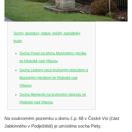
Sochy, skulptury, statue, reliéfy, památníky,
busty
Socha Posel na břehu Munického rybníka
ve Hluboké nad Vltavou
Socha Ledviny mezi kruhovým objezdem a
Munickým rybníkem ve Hluboké nad
Vltavou
Socha Memento na kruhovém objezdu ve
Hluboké nad Vltavou
Socha Chalikotérium v ZOO Hluboká
Na soukromém pozemku u domu č.p. 68 v České Vsi (část
Socha Smilodon v ZOO Hluboká
Jablonného v Podještědí) je umístěna socha Piety.
Socha Veledaněk v ZOO Hluboká