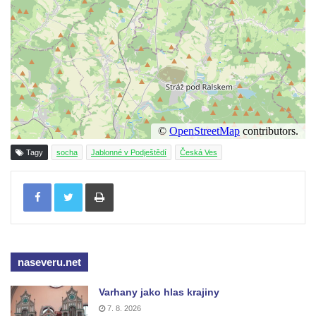
Budějovicích
Sochy brouků u Mlýnské stoky v Českých
Budějovicích
Socha svatého Vincence Ferrerského na
nádvoří kláštera dominikánů v Českých
Budějovicích
Socha svatého Zachariáše na nádvoří
kláštera dominikánů v Českých
Tagy
socha
Jablonné v Podještědí
Česká Ves
Budějovicích
Tisknout
Socha svatého Josefa na nádvoří kláštera
dominikánů v Českých Budějovicích
Socha svaté Anny na nádvoří kláštera
dominikánů v Českých Budějovicích
naseveru.net
Socha svatého Dominika na nádvoří
kláštera dominikánů v Českých
Varhany jako hlas krajiny
Budějovicích
7. 8. 2026