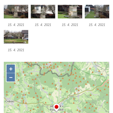
Sousoší Humanoidi na Lannově třídě v
Českých Budějovicích
Pomník Vojtěcha Adalberta Lanny v parku
Na Sadech v Českých Budějovicích
15. 4. 2021
15. 4. 2021
15. 4. 2021
15. 4. 2021
Pomník Přemysla Otakara II. v parku Na
Sadech v Českých Budějovicích
Socha Mateřství v parku Na Sadech v
15. 4. 2021
Českých Budějovicích
Památník Otokara Mokrého v parku Na
Sadech v Českých Budějovicích
Poslední dochovaný tramvajový sloup na
Pražské třídě v Českých Budějovicích
Socha Civilizovaní na Husově třídě v
Českých Budějovicích
Socha svatého Jana Nepomuckého Na
Sadech u Mlýnské stoky v Českých