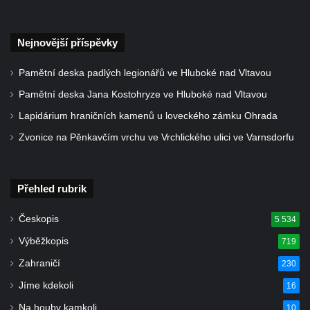
brány
Sousoší svatého Václava, svatého Floriána
Nejnovější příspěvky
a svatého Jana Nepomuckého východně
od Mezné
Pamětní deska padlých legionářů ve Hluboké nad Vltavou
Socha vodníka na trase naučné stezky v
Pamětní deska Jana Kostohryze ve Hluboké nad Vltavou
Srbské Kamenici
Lapidárium hraničních kamenů u loveckého zámku Ohrada
Podstavec v zámecké zahradě v Duchcově
Zvonice na Pěnkavčím vrchu ve Vrchlického ulici ve Varnsdorfu
Sousoší dětí u obecního úřadu v Janově
Socha Andromedé u pavilonu Reinerovy
Přehled rubrik
fresky v Duchcově
Socha Amfitrité u pavilonu Reinerovy fresky
Českopis
5 534
v Duchcově
Výběžkopis
719
Socha Flóry u pavilonu Reinerovy fresky v
Zahraničí
230
Duchcově
Jíme kdekoli
16
Socha Afrodité u pavilonu Reinerovy fresky
Na houby kamkoli
10