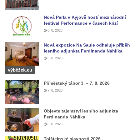
Sousoší Kalvárie před klášterem
dominikánů u Piaristického náměstí v
Nová Perla v Kyjově hostí mezinárodní
Českých Budějovicích
festival Performance v časech krizí
Socha svatého Václava u pramene v
6. 8. 2026
Semilech
Nová expozice Na Saule odhaluje příběh
Pamětní deska Tomáše Garrigue Masaryka
lesního adjunkta Ferdinanda Náhlíka
na radnici v Českých Budějovicích
6. 8. 2026
Pamětní deska na biskupské rezidenci v
výběžek.eu
Českých Budějovicích
Pamětní deska Josefa Hloucha na
Příměstský tábor 3. – 7. 8. 2026
biskupské rezidenci v Českých
7. 8. 2026
Budějovicích
Socha žáby u rybníčku na Náměstí v
Objevte tajemství lesního adjunkta
Kamenném Újezdě
Ferdinanda Náhlíka
6. 8. 2026
Pamětní kámen družebních obcí Kamenný
Újezd a Krauchthal v parku na Náměstí v
Tolštejnské slavnosti 2026