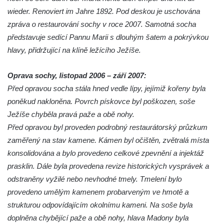
Socha Tygr v ZOO Hluboká
wieder. Renoviert im Jahre 1892. Pod deskou je uschována
Socha Želva v ZOO Hluboká
zpráva o restaurování sochy v roce 2007. Samotná socha
Socha Kozorožec horský v ZOO Hluboká
představuje sedící Pannu Marii s dlouhým šatem a pokrývkou
hlavy, přidržující na klíně ležícího Ježíše.
Socha Včela v ZOO Hluboká
Socha Housenka v ZOO Hluboká
Oprava sochy, listopad 2006 – září 2007:
Socha Nosorožík v ZOO Hluboká
Před opravou socha stála hned vedle lípy, jejímiž kořeny byla
Socha Rosomák v ZOO Hluboká
poněkud nakloněna. Povrch pískovce byl poškozen, soše
Socha Beruška v ZOO Hluboká
Ježíše chyběla pravá paže a obě nohy.
Před opravou byl proveden podrobný restaurátorský průzkum
Socha Vážka v ZOO Hluboká
zaměřený na stav kamene. Kámen byl očištěn, zvětralá místa
Socha Volavka v ZOO Hluboká
konsolidována a bylo provedeno celkové zpevnění a injektáž
Flamingo trůn v ZOO Hluboká
prasklin. Dále byla provedena revize historických vysprávek a
Lavička Kůň Převalského v ZOO Hluboká
odstraněny vyžilé nebo nevhodné tmely. Tmelení bylo
Lysá nad Labem, barokní město Šporkovo
provedeno umělým kamenem probarveným ve hmotě a
strukturou odpovídajícím okolnímu kameni. Na soše byla
Socha Opičákovník v ZOO Hluboká
doplněna chybějící paže a obě nohy, hlava Madony byla
Socha Roháč v ZOO Hluboká