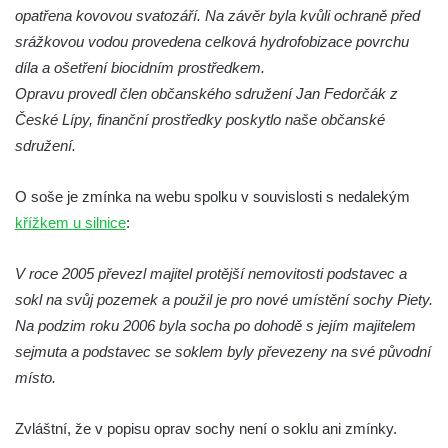
opatřena kovovou svatozáří. Na závěr byla kvůli ochraně před
Socha Mystik v ZOO Hluboká
srážkovou vodou provedena celková hydrofobizace povrchu
Reliéf Rodina a práce na budově záložny
díla a ošetření biocidním prostředkem.
čp. 69/1 v Českých Budějovicích
Opravu provedl člen občanského sdružení Jan Fedorčák z
Socha Jana Valeria Jirsíka u Černé věže v
České Lípy, finanční prostředky poskytlo naše občanské
Českých Budějovicích
sdružení.
Socha Krista klesajícího pod křížem u
O soše je zmínka na webu spolku v souvislosti s nedalekým
kostela svatého Mikuláše v Českých
křížkem u silnice
:
Budějovicích
Socha svatého Jana Nepomuckého u
V roce 2005 převezl majitel protější nemovitosti podstavec a
kostela svaté Rodiny v Českých
sokl na svůj pozemek a použil je pro nové umístění sochy Piety.
Budějovicích
Na podzim roku 2006 byla socha po dohodě s jejím majitelem
Socha S tebou v parku na Senovážném
sejmuta a podstavec se soklem byly převezeny na své původní
náměstí v Českých Budějovicích
místo.
Socha Tornádo v parku na Senovážném
náměstí v Českých Budějovicích
Zvláštní, že v popisu oprav sochy není o soklu ani zmínky.