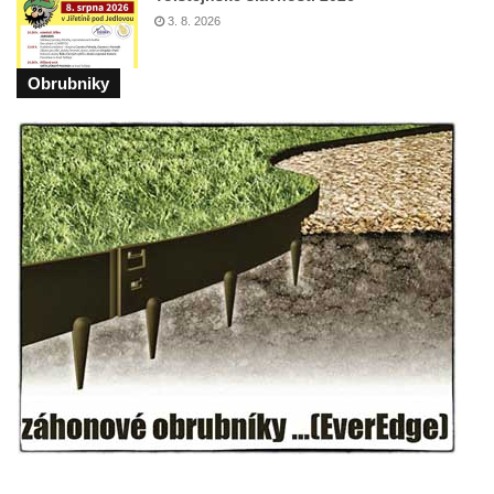
Kamenném Újezdě
3. 8. 2026
Socha na náměstí J. V. Kamarýta ve
Velešíně
Obrubniky
Pomník J. V. Kamarýta v Krumlovské ulici ve
Velešíně
Pamětní deska arcibiskupa Micara ve
vstupu do poutního místa Římov
Plastika Koule v Gutenbergově ulici v
Liberci
Pamětní deska Vojtěcha Kocmicha na
domě čp. 37 v ulici Betlém v Římově
Pomník na paměť zrušení roboty v Plavu
Socha vodníka v Plavu
Socha svatého Jana Nepomuckého v
Třebušíně
Pamětní deska Johanna Nepomuka