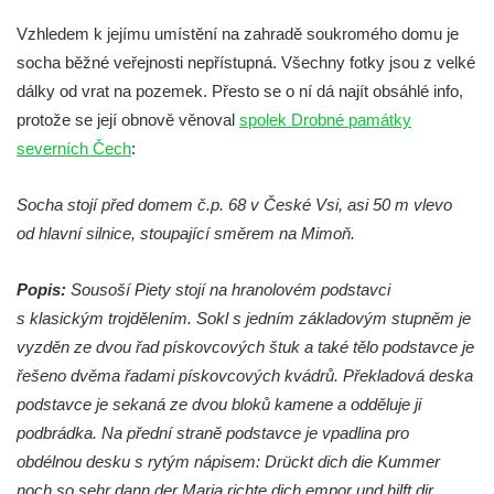
Socha Koroun bezzubý v ZOO Hluboká
Vzhledem k jejímu umístění na zahradě soukromého domu je
Socha Plejtvák obrovský v ZOO Hluboká
socha běžné veřejnosti nepřístupná. Všechny fotky jsou z velké
dálky od vrat na pozemek. Přesto se o ní dá najít obsáhlé info,
Socha Medvěd jeskynní v ZOO Hluboká
protože se její obnově věnoval
spolek Drobné památky
Socha Mamutí lebka v ZOO Hluboká
severních Čech
:
Socha Mamut srstnatý v ZOO Hluboká
Socha Orel v ZOO Hluboká
Socha stojí před domem č.p. 68 v České Vsi, asi 50 m vlevo
Socha Vydry si hrají v ZOO Hluboká
od hlavní silnice, stoupající směrem na Mimoň.
Socha Přátelství v ZOO Hluboká
Popis:
Sousoší Piety stojí na hranolovém podstavci
Socha Matka příroda v ZOO Hluboká
s klasickým trojdělením. Sokl s jedním základovým stupněm je
Socha Lišky v ZOO Hluboká
vyzděn ze dvou řad pískovcových štuk a také tělo podstavce je
Socha Kudlanka v ZOO Hluboká
řešeno dvěma řadami pískovcových kvádrů. Překladová deska
Socha Vlčice s mládětem v ZOO Hluboká
podstavce je sekaná ze dvou bloků kamene a odděluje ji
podbrádka. Na přední straně podstavce je vpadlina pro
Socha Rys číhající na srnu v ZOO Hluboká
obdélnou desku s rytým nápisem: Drückt dich die Kummer
Socha Orlice v ZOO Hluboká
noch so sehr dann der Maria richte dich empor und hilft dir