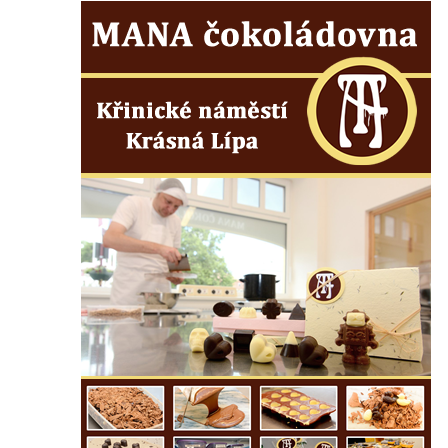
Fischera na domě čp. 5/16 na třídě 9.
května v Rumburku
Pamětní deska Johanna Neumanna
severně od Tokáně
Obrázek svatého Huberta na buku svatého
Huberta
Obrázek svatého Jakuba na skále u cesty
východně od Srbské Kamenice
Busta Jana Amose Komenského na domě
čp. 37 v Račicích
Socha ležícího koně v Sadech
Československé armády v Teplicích
Socha Medvídě v Tierpark Chemnitz
Sochy Ležící žena v Tierpark Chemnitz
Sochy Ptáci v Tierpark Chemnitz