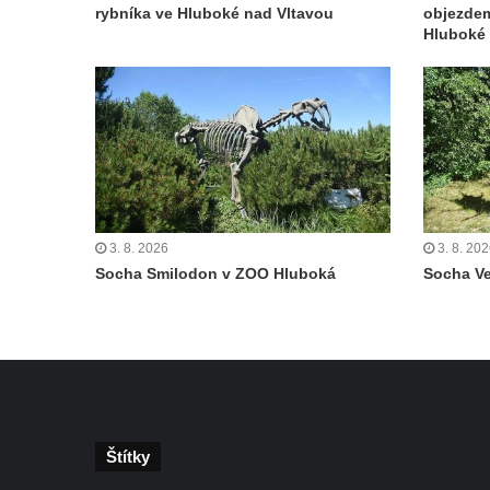
rybníka ve Hluboké nad Vltavou
objezde
Českých Budějovicích
Hluboké 
Památník Otokara Mokrého v parku Na
Sadech v Českých Budějovicích
Poslední dochovaný tramvajový sloup na
Pražské třídě v Českých Budějovicích
Socha Civilizovaní na Husově třídě v
Českých Budějovicích
Socha svatého Jana Nepomuckého Na
3. 8. 2026
3. 8. 20
Socha Smilodon v ZOO Hluboká
Socha V
Sadech u Mlýnské stoky v Českých
Budějovicích
Sochy brouků u Mlýnské stoky v Českých
Budějovicích
Socha svatého Vincence Ferrerského na
nádvoří kláštera dominikánů v Českých
Budějovicích
Štítky
Socha svatého Zachariáše na nádvoří