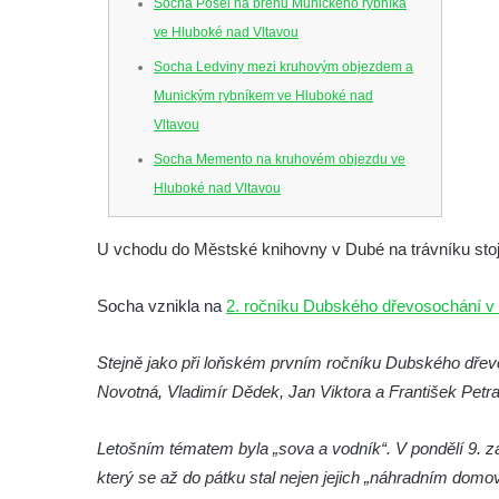
Socha Posel na břehu Munického rybníka
ve Hluboké nad Vltavou
Socha Ledviny mezi kruhovým objezdem a
Munickým rybníkem ve Hluboké nad
Vltavou
Socha Memento na kruhovém objezdu ve
Hluboké nad Vltavou
Socha Chalikotérium v ZOO Hluboká
U vchodu do Městské knihovny v Dubé na trávníku stoj
Socha Smilodon v ZOO Hluboká
Socha Veledaněk v ZOO Hluboká
Socha vznikla na
2. ročníku Dubského dřevosochání v
Socha Koroun bezzubý v ZOO Hluboká
Stejně jako při loňském prvním ročníku Dubského dřevo
Socha Plejtvák obrovský v ZOO Hluboká
Novotná, Vladimír Dědek, Jan Viktora a František Petra
Socha Medvěd jeskynní v ZOO Hluboká
Socha Mamutí lebka v ZOO Hluboká
Letošním tématem byla „sova a vodník“. V pondělí 9. z
Socha Mamut srstnatý v ZOO Hluboká
který se až do pátku stal nejen jejich „náhradním dom
Socha Orel v ZOO Hluboká