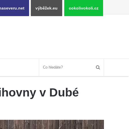
naseveru.net
výběžek.eu
cokolivokoli.cz
ihovny v Dubé