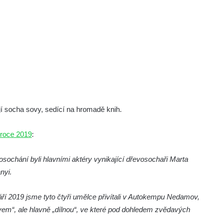
í socha sovy, sedící na hromadě knih.
 roce 2019
:
sochání byli hlavními aktéry vynikající dřevosochaři Marta
nyi.
áří 2019 jsme tyto čtyři umělce přivítali v Autokempu Nedamov,
ovem“, ale hlavně „dílnou“, ve které pod dohledem zvědavých