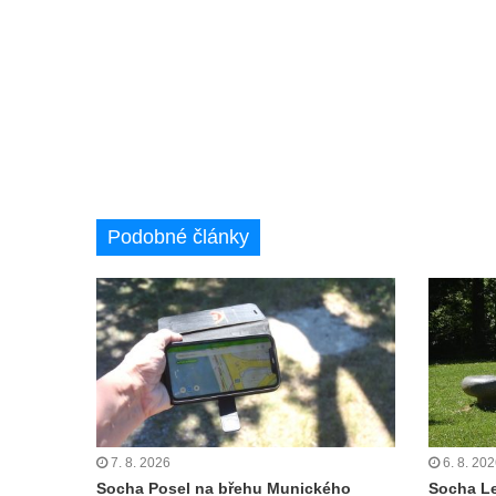
kostela svatého Mikuláše v Českých
Budějovicích
Socha svatého Jana Nepomuckého u
kostela svaté Rodiny v Českých
Budějovicích
Socha S tebou v parku na Senovážném
náměstí v Českých Budějovicích
Podobné články
Socha Tornádo v parku na Senovážném
náměstí v Českých Budějovicích
Sousoší Humanoidi na Lannově třídě v
Českých Budějovicích
Pomník Vojtěcha Adalberta Lanny v parku
Na Sadech v Českých Budějovicích
Pomník Přemysla Otakara II. v parku Na
Sadech v Českých Budějovicích
7. 8. 2026
6. 8. 20
Socha Posel na břehu Munického
Socha L
Socha Mateřství v parku Na Sadech v