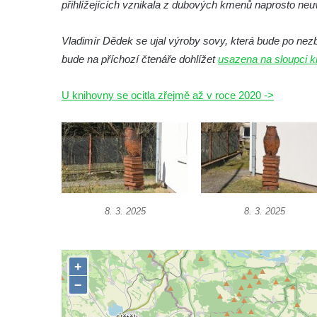
přihlížejících vznikala z dubových kmenů naprosto neuvě
Socha Vydry si hrají v ZOO Hluboká
Vladimír Dědek se ujal výroby sovy, která bude po nez
Socha Přátelství v ZOO Hluboká
bude na příchozí čtenáře dohlížet
usazena na sloupci k
Socha Matka příroda v ZOO Hluboká
Socha Lišky v ZOO Hluboká
U knihovny se ocitla zřejmě až v roce 2020 ->
Socha Kudlanka v ZOO Hluboká
Socha Vlčice s mládětem v ZOO Hluboká
Socha Rys číhající na srnu v ZOO Hluboká
Socha Orlice v ZOO Hluboká
Socha Tygr v ZOO Hluboká
8. 3. 2025
8. 3. 2025
Socha Želva v ZOO Hluboká
Socha Kozorožec horský v ZOO Hluboká
Socha Včela v ZOO Hluboká
Socha Housenka v ZOO Hluboká
Socha Nosorožík v ZOO Hluboká