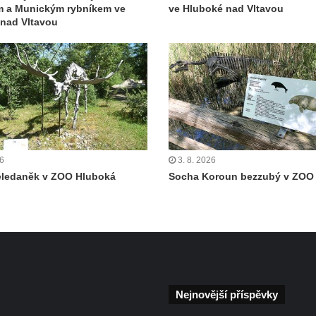
m a Munickým rybníkem ve
ve Hluboké nad Vltavou
nad Vltavou
26
3. 8. 2026
eledaněk v ZOO Hluboká
Socha Koroun bezzubý v ZOO
Nejnovější příspěvky