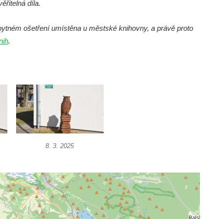
řitelná díla.
bytném ošetření umístěna u městské knihovny, a právě proto
nih
.
8. 3. 2025