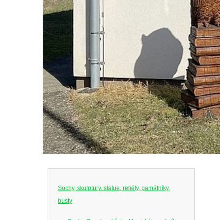
Sochy, skulptury, statue, reliéfy, památníky,
busty