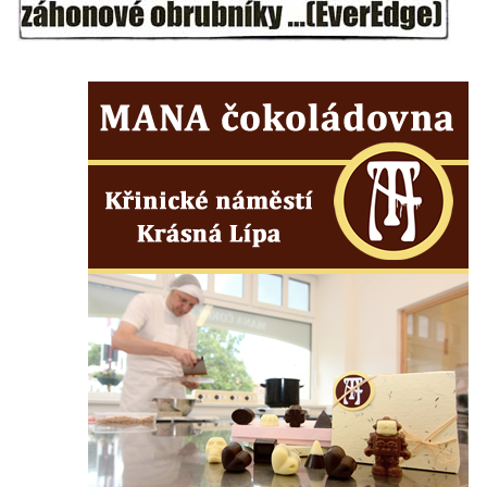
Mirošovicích
Socha býka před areálem firmy 2JCP v
Račicích
Povodňový sloup II. v Dobříni
Povodňový sloup I. v Dobříni
Pamětní kámen vodního díla Josefův Důl
Socha svatého Floriána na domě čp. 3 v
Oparnu
Socha svaté Anny u domu čp. 3 v Oparnu
Lavička Václava Havla v Pardubicích
Lavička Václava Havla v Novém Boru
Lavička Václava Havla v Krásné Lípě
Upoutávka JduHřebenovkou u parkoviště
na Mezní Louce
Kamenný obelisk na vyhlídce u Pravčické