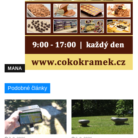
brány
Sousoší svatého Václava, svatého Floriána
a svatého Jana Nepomuckého východně
od Mezné
Socha vodníka na trase naučné stezky v
Srbské Kamenici
Podstavec v zámecké zahradě v Duchcově
MANA
Sousoší dětí u obecního úřadu v Janově
Socha Andromedé u pavilonu Reinerovy
fresky v Duchcově
Podobné články
Socha Amfitrité u pavilonu Reinerovy fresky
v Duchcově
Socha Flóry u pavilonu Reinerovy fresky v
Duchcově
Socha Afrodité u pavilonu Reinerovy fresky