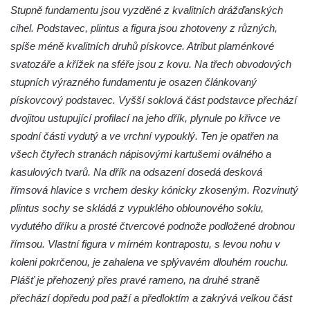
Stupně fundamentu jsou vyzděné z kvalitních drážďanských
Socha Mystik v ZOO Hluboká
cihel. Podstavec, plintus a figura jsou zhotoveny z různých,
Reliéf Rodina a práce na budově záložny
spíše méně kvalitních druhů pískovce. Atribut plaménkové
čp. 69/1 v Českých Budějovicích
svatozáře a křížek na sféře jsou z kovu. Na třech obvodových
Socha Jana Valeria Jirsíka u Černé věže v
stupních výrazného fundamentu je osazen článkovaný
Českých Budějovicích
pískovcový podstavec. Vyšší soklová část podstavce přechází
dvojitou ustupující profilací na jeho dřík, plynule po křivce ve
Socha Krista klesajícího pod křížem u
spodní části vydutý a ve vrchní vypouklý. Ten je opatřen na
kostela svatého Mikuláše v Českých
všech čtyřech stranách nápisovými kartušemi oválného a
Budějovicích
kasulových tvarů. Na dřík na odsazení dosedá desková
Socha svatého Jana Nepomuckého u
římsová hlavice s vrchem desky kónicky zkoseným. Rozvinutý
kostela svaté Rodiny v Českých
plintus sochy se skládá z vypuklého oblounového soklu,
Budějovicích
vydutého dříku a prosté čtvercové podnože podložené drobnou
Socha S tebou v parku na Senovážném
římsou. Vlastní figura v mírném kontrapostu, s levou nohu v
náměstí v Českých Budějovicích
koleni pokrčenou, je zahalena ve splývavém dlouhém rouchu.
Socha Tornádo v parku na Senovážném
Plášť je přehozený přes pravé rameno, na druhé straně
náměstí v Českých Budějovicích
přechází dopředu pod paží a předloktím a zakrývá velkou část