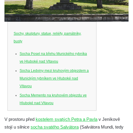
Sochy, skulptury, statue, reliéfy, památníky,
busty
Socha Posel na břehu Munického rybníka
ve Hluboké nad Vltavou
Socha Ledviny mezi kruhovým objezdem a
Munickým rybníkem ve Hluboké nad
Vltavou
Socha Memento na kruhovém objezdu ve
Hluboké nad Vltavou
Socha Chalikotérium v ZOO Hluboká
V prostoru před
kostelem svatých Petra a Pavla
v Jeníkově
Socha Smilodon v ZOO Hluboká
stojí u silnice
socha svatého Salvátora
(Salvátora Mundi, tedy
Socha Veledaněk v ZOO Hluboká