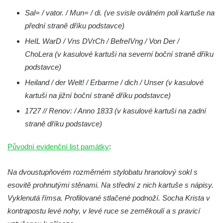
Budějovicích
Sal= / vator. / Mun= / di. (ve svisle oválném poli kartuše na
Sochy brouků u Mlýnské stoky v Českých
přední straně dříku podstavce)
Budějovicích
HeIL WarD / Vns DVrCh / BefreIVng / Von Der /
Socha svatého Vincence Ferrerského na
ChoLera (v kasulové kartuši na severní boční straně dříku
nádvoří kláštera dominikánů v Českých
podstavce)
Budějovicích
Heiland / der Welt! / Erbarme / dich / Unser (v kasulové
Socha svatého Zachariáše na nádvoří
kartuši na jižní boční straně dříku podstavce)
kláštera dominikánů v Českých
1727 // Renov: / Anno 1833 (v kasulové kartuši na zadní
Budějovicích
straně dříku podstavce)
Socha svatého Josefa na nádvoří kláštera
dominikánů v Českých Budějovicích
Původní evidenční list památky
:
Socha svaté Anny na nádvoří kláštera
dominikánů v Českých Budějovicích
Na dvoustupňovém rozměrném stylobatu hranolový sokl s
esovitě prohnutými stěnami. Na střední z nich kartuše s nápisy.
Socha svatého Dominika na nádvoří
Vyklenutá římsa. Profilované stlačené podnoží. Socha Krista v
kláštera dominikánů v Českých
kontrapostu levé nohy, v levé ruce se zeměkoulí a s pravicí
Budějovicích