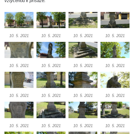
vztyčenou k přísaze.
Sousoší Kalvárie před klášterem
dominikánů u Piaristického náměstí v
Českých Budějovicích
Socha svatého Václava u pramene v
Semilech
10. 5. 2021
10. 5. 2021
10. 5. 2021
10. 5. 2021
Pamětní deska Tomáše Garrigue Masaryka
na radnici v Českých Budějovicích
Pamětní deska na biskupské rezidenci v
10. 5. 2021
10. 5. 2021
10. 5. 2021
10. 5. 2021
Českých Budějovicích
Pamětní deska Josefa Hloucha na
biskupské rezidenci v Českých
Budějovicích
10. 5. 2021
10. 5. 2021
10. 5. 2021
10. 5. 2021
Socha žáby u rybníčku na Náměstí v
Kamenném Újezdě
Pamětní kámen družebních obcí Kamenný
10. 5. 2021
10. 5. 2021
10. 5. 2021
10. 5. 2021
Újezd a Krauchthal v parku na Náměstí v