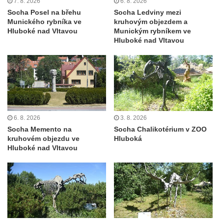
v Duchcově
7. 8. 2026
6. 8. 2026
Socha Posel na břehu
Socha Ledviny mezi
Pamětní kámen rybníka Barbory v
Munického rybníka ve
kruhovým objezdem a
Duchcově
Hluboké nad Vltavou
Munickým rybníkem ve
Hluboké nad Vltavou
Delfín na Sfingovém rybníku v zámeckém
parku v Duchcově
Sfinga II. na Sfingovém rybníku v
zámeckém parku v Duchcově
Sfinga I. na Sfingovém rybníku v zámeckém
parku v Duchcově
6. 8. 2026
3. 8. 2026
Socha Minervy na nádvoří zámku v
Socha Memento na
Socha Chalikotérium v ZOO
kruhovém objezdu ve
Hluboká
Duchcově
Hluboké nad Vltavou
Socha Herkula se saní na nádvoří zámku v
Duchcově
Socha Herkula se lvem na nádvoří zámku v
Duchcově
Socha Marse na nádvoří zámku v