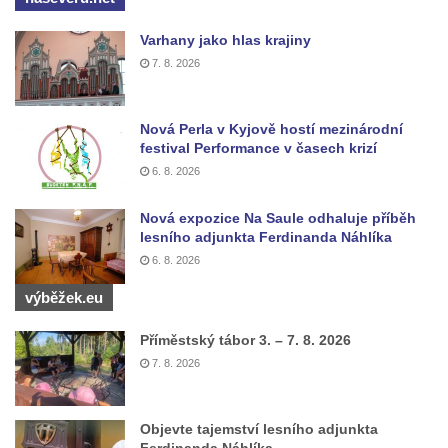
Socha Skupina jeřábů v Tierpark Chemnitz
Socha Panter v ZOO Leipzig
Varhany jako hlas krajiny
7. 8. 2026
Socha Dívka s mušlí v ZOO Leipzig
Socha Tygr v ZOO Leipzig
Nová Perla v Kyjově hostí mezinárodní
Socha Atlet v ZOO Leipzig
festival Performance v časech krizí
Socha Marabu v ZOO Leipzig
6. 8. 2026
Busta Karla Maxe Schneidera v ZOO
Nová expozice Na Saule odhaluje příběh
Leipzig
lesního adjunkta Ferdinanda Náhlíka
Socha Iásón v ZOO Leipzig
6. 8. 2026
Socha Mladý slon v ZOO Leipzig
výběžek.eu
Socha Býk v ZOO Dresden
Příměstský tábor 3. – 7. 8. 2026
Socha Uprchlý otrok bojuje s divokým psem
7. 8. 2026
v ZOO Dresden
Socha krokodýla v ZOO Dresden
Objevte tajemství lesního adjunkta
Socha slona v ZOO Dresden