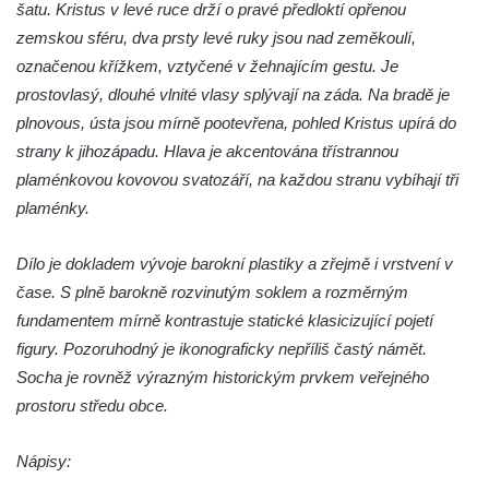
Sousoší Humanoidi na Lannově třídě v
šatu. Kristus v levé ruce drží o pravé předloktí opřenou
Českých Budějovicích
zemskou sféru, dva prsty levé ruky jsou nad zeměkoulí,
označenou křížkem, vztyčené v žehnajícím gestu. Je
Pomník Vojtěcha Adalberta Lanny v parku
prostovlasý, dlouhé vlnité vlasy splývají na záda. Na bradě je
Na Sadech v Českých Budějovicích
plnovous, ústa jsou mírně pootevřena, pohled Kristus upírá do
Pomník Přemysla Otakara II. v parku Na
strany k jihozápadu. Hlava je akcentována třístrannou
Sadech v Českých Budějovicích
plaménkovou kovovou svatozáří, na každou stranu vybíhají tři
Socha Mateřství v parku Na Sadech v
plaménky.
Českých Budějovicích
Památník Otokara Mokrého v parku Na
Dílo je dokladem vývoje barokní plastiky a zřejmě i vrstvení v
Sadech v Českých Budějovicích
čase. S plně barokně rozvinutým soklem a rozměrným
Poslední dochovaný tramvajový sloup na
fundamentem mírně kontrastuje statické klasicizující pojetí
Pražské třídě v Českých Budějovicích
figury. Pozoruhodný je ikonograficky nepříliš častý námět.
Socha je rovněž výrazným historickým prvkem veřejného
Socha Civilizovaní na Husově třídě v
prostoru středu obce.
Českých Budějovicích
Socha svatého Jana Nepomuckého Na
Nápisy:
Sadech u Mlýnské stoky v Českých