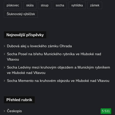
Němcové v Duchcově
pískovec
skála
sloup
socha
vyhlídka
zámek
Památník Johanna Wolfganga Goetha u
Šluknovský výběžek
polikliniky v Nejdku
Socha svatého Salvátora před kostelem
svatých Petra a Pavla v Jeníkově
Nejnovější příspěvky
Socha svatého Pavla před kostelem
Dubová alej u loveckého zámku Ohrada
svatých Petra a Pavla v Jeníkově
Socha Posel na břehu Munického rybníka ve Hluboké nad
Socha svatého Petra před kostelem svatých
Vltavou
Petra a Pavla v Jeníkově
Socha Ledviny mezi kruhovým objezdem a Munickým rybníkem
Socha svatého Jana Nepomuckého před
ve Hluboké nad Vltavou
kostelem svatých Petra a Pavla v Jeníkově
Socha Memento na kruhovém objezdu ve Hluboké nad Vltavou
Obrázek Ježíš jako Dobrý pastýř u studánky
Pod obrázkem na Kamenné cestě pod
Plešným
Přehled rubrik
Olžin pád
Českopis
5 531
Socha svatého Rocha na schodišti ke