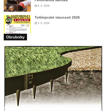
Ferdinanda Náhlíka
Socha Faun s medvíďaty v ZOO Dresden
6. 8. 2026
Socha divokého prasete před vstupem do
Tolštejnské slavnosti 2026
ZOO Dresden
3. 8. 2026
Socha světce severně od Lužce nad
Vltavou
Obrubniky
Pamětní kámen revitalizace Vltavy Vraňany
– Hořín u Lužce nad Vltavou
Strom svobody a památník 100 let republiky
a 30. výročí listopadu 1989 v Hrobčicích
Boží muka v parku před domem čp. 17 v
Hrobčicích
Sochy „Klaun a dívenka“ v parku v centru
Hrobčic
Socha svatého Antonína poustevníka v
Mirošovicích
Socha vodníka u požární nádrže v