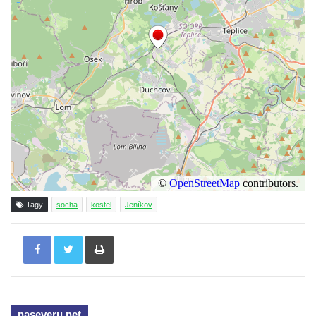
Fischera na domě čp. 5/16 na třídě 9.
května v Rumburku
Pamětní deska Johanna Neumanna
severně od Tokáně
Obrázek svatého Huberta na buku svatého
Huberta
Obrázek svatého Jakuba na skále u cesty
východně od Srbské Kamenice
Busta Jana Amose Komenského na domě
čp. 37 v Račicích
Tagy
socha
kostel
Jeníkov
Socha ležícího koně v Sadech
Československé armády v Teplicích
Tisknout
Socha Medvídě v Tierpark Chemnitz
Sochy Ležící žena v Tierpark Chemnitz
Sochy Ptáci v Tierpark Chemnitz
naseveru.net