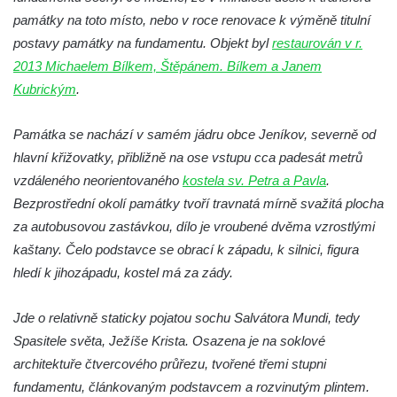
Socha Tygr v ZOO Hluboká
památky na toto místo, nebo v roce renovace k výměně titulní
Socha Želva v ZOO Hluboká
postavy památky na fundamentu. Objekt byl
restaurován v r.
Socha Kozorožec horský v ZOO Hluboká
2013 Michaelem Bílkem, Štěpánem. Bílkem a Janem
Kubrickým
.
Socha Včela v ZOO Hluboká
Socha Housenka v ZOO Hluboká
Památka se nachází v samém jádru obce Jeníkov, severně od
Socha Nosorožík v ZOO Hluboká
hlavní křižovatky, přibližně na ose vstupu cca padesát metrů
Socha Rosomák v ZOO Hluboká
vzdáleného neorientovaného
kostela sv. Petra a Pavla
.
Socha Beruška v ZOO Hluboká
Bezprostřední okolí památky tvoří travnatá mírně svažitá plocha
za autobusovou zastávkou, dílo je vroubené dvěma vzrostlými
Socha Vážka v ZOO Hluboká
kaštany. Čelo podstavce se obrací k západu, k silnici, figura
Socha Volavka v ZOO Hluboká
hledí k jihozápadu, kostel má za zády.
Flamingo trůn v ZOO Hluboká
Lavička Kůň Převalského v ZOO Hluboká
Jde o relativně staticky pojatou sochu Salvátora Mundi, tedy
Lysá nad Labem, barokní město Šporkovo
Spasitele světa, Ježíše Krista. Osazena je na soklové
architektuře čtvercového průřezu, tvořené třemi stupni
Socha Opičákovník v ZOO Hluboká
fundamentu, článkovaným podstavcem a rozvinutým plintem.
Socha Roháč v ZOO Hluboká