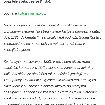
Spasitele světa, Ježíše Krista).
Socha Koroun bezzubý v ZOO Hluboká
Socha Plejtvák obrovský v ZOO Hluboká
Socha je
kulturní památkou
:
Socha Medvěd jeskynní v ZOO Hluboká
Na dvoustupňovém stylobatu hranolový sokl s esovitě
Socha Mamutí lebka v ZOO Hluboká
prohnutými stěnami. Na střední stěně kartuš s nápisem a datací
Socha Mamut srstnatý v ZOO Hluboká
do r. 1721. Vyklenutá římsa, profilované podnoží. Socha Krista v
Socha Orel v ZOO Hluboká
kontrapostu, v levé ruce drží zeměkouli, pravá ruka v
Socha Vydry si hrají v ZOO Hluboká
žehnajícím gestu.
Socha Přátelství v ZOO Hluboká
Socha byla renovována r. 1833. V povinném otisku mapy
Socha Matka příroda v ZOO Hluboká
stabilního katastru z r. 1842 není socha zanesena, avšak v
Socha Lišky v ZOO Hluboká
indikační skice ze shodného roku a následujících již ano.
Socha Kudlanka v ZOO Hluboká
Třístupňový fundament je vyzděn z kvalitních drážďanských
Socha Vlčice s mládětem v ZOO Hluboká
cihel, které jsou shodné s cihlami užitými na protějším
přístupovém schodišti ke kostelu sv. Petra a Pavla. Datování
Socha Rys číhající na srnu v ZOO Hluboká
vzniku schodiště by tedy mohlo pomoci s datováním vzniku
Socha Orlice v ZOO Hluboká
fundamentu sochy. Je možné, že v minulosti došlo k transferu