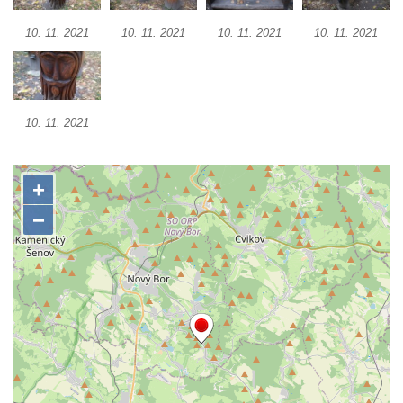
Reliéf Rodina a práce na budově záložny
10. 11. 2021
10. 11. 2021
10. 11. 2021
10. 11. 2021
čp. 69/1 v Českých Budějovicích
Socha Jana Valeria Jirsíka u Černé věže v
Českých Budějovicích
Socha Krista klesajícího pod křížem u
10. 11. 2021
kostela svatého Mikuláše v Českých
Budějovicích
Socha svatého Jana Nepomuckého u
kostela svaté Rodiny v Českých
Budějovicích
Socha S tebou v parku na Senovážném
náměstí v Českých Budějovicích
Socha Tornádo v parku na Senovážném
náměstí v Českých Budějovicích
Sousoší Humanoidi na Lannově třídě v
Českých Budějovicích