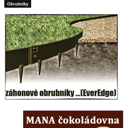
Obrubniky
Českých Budějovicích
Socha svatého Václava u pramene v
Semilech
Pamětní deska Tomáše Garrigue Masaryka
na radnici v Českých Budějovicích
Pamětní deska na biskupské rezidenci v
Českých Budějovicích
Pamětní deska Josefa Hloucha na
biskupské rezidenci v Českých
Budějovicích
Socha žáby u rybníčku na Náměstí v
Kamenném Újezdě
Pamětní kámen družebních obcí Kamenný
Újezd a Krauchthal v parku na Náměstí v
Kamenném Újezdě