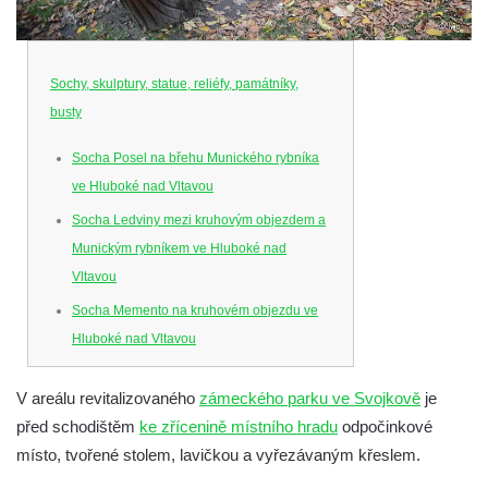
Sochy, skulptury, statue, reliéfy, památníky,
busty
Socha Posel na břehu Munického rybníka
ve Hluboké nad Vltavou
Socha Ledviny mezi kruhovým objezdem a
Munickým rybníkem ve Hluboké nad
Vltavou
Socha Memento na kruhovém objezdu ve
Hluboké nad Vltavou
Socha Chalikotérium v ZOO Hluboká
V areálu revitalizovaného
zámeckého parku ve Svojkově
je
Socha Smilodon v ZOO Hluboká
před schodištěm
ke zřícenině místního hradu
odpočinkové
Socha Veledaněk v ZOO Hluboká
místo, tvořené stolem, lavičkou a vyřezávaným křeslem.
Socha Koroun bezzubý v ZOO Hluboká