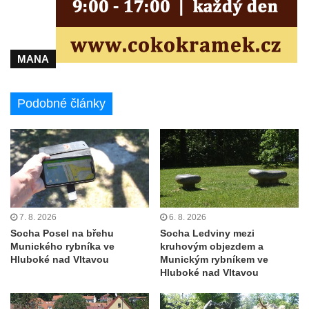
května v Rumburku
Pamětní deska Johanna Neumanna
severně od Tokáně
MANA
Obrázek svatého Huberta na buku svatého
Huberta
Podobné články
Obrázek svatého Jakuba na skále u cesty
východně od Srbské Kamenice
Busta Jana Amose Komenského na domě
čp. 37 v Račicích
Socha ležícího koně v Sadech
Československé armády v Teplicích
7. 8. 2026
6. 8. 2026
Socha Medvídě v Tierpark Chemnitz
Socha Posel na břehu
Socha Ledviny mezi
Munického rybníka ve
kruhovým objezdem a
Sochy Ležící žena v Tierpark Chemnitz
Hluboké nad Vltavou
Munickým rybníkem ve
Sochy Ptáci v Tierpark Chemnitz
Hluboké nad Vltavou
Socha Skupina jeřábů v Tierpark Chemnitz