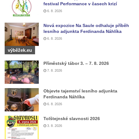
Sochy brouků u Mlýnské stoky v Českých
festival Performance v časech krizí
Budějovicích
6. 8. 2026
Socha svatého Vincence Ferrerského na
Nová expozice Na Saule odhaluje příběh
nádvoří kláštera dominikánů v Českých
lesního adjunkta Ferdinanda Náhlíka
Budějovicích
6. 8. 2026
Socha svatého Zachariáše na nádvoří
výběžek.eu
kláštera dominikánů v Českých
Budějovicích
Příměstský tábor 3. – 7. 8. 2026
Socha svatého Josefa na nádvoří kláštera
7. 8. 2026
dominikánů v Českých Budějovicích
Socha svaté Anny na nádvoří kláštera
Objevte tajemství lesního adjunkta
dominikánů v Českých Budějovicích
Ferdinanda Náhlíka
6. 8. 2026
Socha svatého Dominika na nádvoří
kláštera dominikánů v Českých
Tolštejnské slavnosti 2026
Budějovicích
3. 8. 2026
Sousoší Kalvárie před klášterem
dominikánů u Piaristického náměstí v