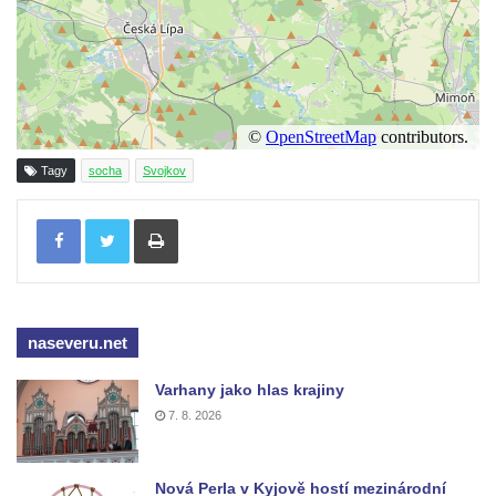
Pomník Vojtěcha Adalberta Lanny v parku
Na Sadech v Českých Budějovicích
Pomník Přemysla Otakara II. v parku Na
Sadech v Českých Budějovicích
Socha Mateřství v parku Na Sadech v
Tagy
socha
Svojkov
Českých Budějovicích
Památník Otokara Mokrého v parku Na
Tisknout
Sadech v Českých Budějovicích
Poslední dochovaný tramvajový sloup na
Pražské třídě v Českých Budějovicích
naseveru.net
Socha Civilizovaní na Husově třídě v
Českých Budějovicích
Varhany jako hlas krajiny
Socha svatého Jana Nepomuckého Na
7. 8. 2026
Sadech u Mlýnské stoky v Českých
Budějovicích
Nová Perla v Kyjově hostí mezinárodní