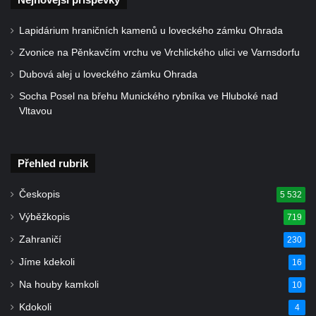
Socha býka před areálem firmy 2JCP v
Račicích
Lapidárium hraničních kamenů u loveckého zámku Ohrada
Povodňový sloup II. v Dobříni
Zvonice na Pěnkavčím vrchu ve Vrchlického ulici ve Varnsdorfu
Povodňový sloup I. v Dobříni
Dubová alej u loveckého zámku Ohrada
Pamětní kámen vodního díla Josefův Důl
Socha Posel na břehu Munického rybníka ve Hluboké nad
Vltavou
Socha svatého Floriána na domě čp. 3 v
Oparnu
Socha svaté Anny u domu čp. 3 v Oparnu
Přehled rubrik
Lavička Václava Havla v Pardubicích
Českopis
5 532
Lavička Václava Havla v Novém Boru
Výběžkopis
719
Lavička Václava Havla v Krásné Lípě
Zahraničí
230
Upoutávka JduHřebenovkou u parkoviště
Jíme kdekoli
16
na Mezní Louce
Na houby kamkoli
10
Kamenný obelisk na vyhlídce u Pravčické
brány
Kdokoli
4