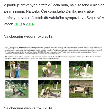
Socha Plejtvák obrovský v ZOO Hluboká
V parku je dřevěných artefaktů celá řada, najít se toho o nich dá
ale minimum. Na webu Českolipského Deníku jen krátké
Socha Medvěd jeskynní v ZOO Hluboká
zmínky o dvou ročnících dřevařského sympozia ve Svojkově v
Socha Mamutí lebka v ZOO Hluboká
letech
2013
a
2014
.
Socha Mamut srstnatý v ZOO Hluboká
Socha Orel v ZOO Hluboká
Na obecním webu z roku 2013:
Socha Vydry si hrají v ZOO Hluboká
Socha Přátelství v ZOO Hluboká
Socha Matka příroda v ZOO Hluboká
Socha Lišky v ZOO Hluboká
Socha Kudlanka v ZOO Hluboká
Socha Vlčice s mládětem v ZOO Hluboká
Socha Rys číhající na srnu v ZOO Hluboká
Socha Orlice v ZOO Hluboká
Socha Tygr v ZOO Hluboká
Na obecním webu z roku 2014: