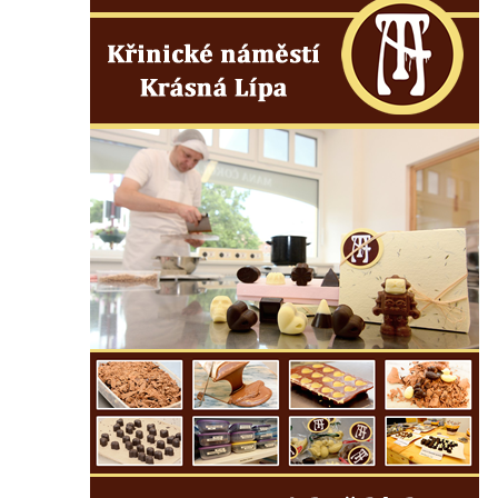
Socha na náměstí J. V. Kamarýta ve
Velešíně
Pomník J. V. Kamarýta v Krumlovské ulici ve
Velešíně
Pamětní deska arcibiskupa Micara ve
vstupu do poutního místa Římov
Plastika Koule v Gutenbergově ulici v
Liberci
Pamětní deska Vojtěcha Kocmicha na
domě čp. 37 v ulici Betlém v Římově
Pomník na paměť zrušení roboty v Plavu
Socha vodníka v Plavu
Socha svatého Jana Nepomuckého v
Třebušíně
Pamětní deska Johanna Nepomuka
Fischera na domě čp. 5/16 na třídě 9.