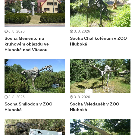
Socha Panter v ZOO Leipzig
Socha Dívka s mušlí v ZOO Leipzig
Socha Tygr v ZOO Leipzig
Socha Atlet v ZOO Leipzig
6. 8. 2026
3. 8. 2026
Socha Marabu v ZOO Leipzig
Socha Memento na
Socha Chalikotérium v ZOO
kruhovém objezdu ve
Hluboká
Busta Karla Maxe Schneidera v ZOO
Hluboké nad Vltavou
Leipzig
Socha Iásón v ZOO Leipzig
Socha Mladý slon v ZOO Leipzig
Socha Býk v ZOO Dresden
Socha Uprchlý otrok bojuje s divokým psem
3. 8. 2026
3. 8. 2026
v ZOO Dresden
Socha Smilodon v ZOO
Socha Veledaněk v ZOO
Hluboká
Hluboká
Socha krokodýla v ZOO Dresden
Socha slona v ZOO Dresden
Socha Faun s medvíďaty v ZOO Dresden