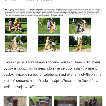
Socha Želva v ZOO Hluboká
Socha Kozorožec horský v ZOO Hluboká
Socha Včela v ZOO Hluboká
Socha Housenka v ZOO Hluboká
Socha Nosorožík v ZOO Hluboká
Socha Rosomák v ZOO Hluboká
Socha Beruška v ZOO Hluboká
Socha Vážka v ZOO Hluboká
Socha Volavka v ZOO Hluboká
Křesílko je na zadní straně zdobeno mužskou tváří s dlouhými
Flamingo trůn v ZOO Hluboká
vousy a mohutným knírem, stolek je ze dvou špalků a masivní
desky, lavice je na bocích zdobena z jedné strany čtyřlístkem a
Lavička Kůň Převalského v ZOO Hluboká
z druhé srdcem, na opěradle je nápis „Posezení královské na
Lysá nad Labem, barokní město Šporkovo
lavičce svojkovské“.
Socha Opičákovník v ZOO Hluboká
Socha Roháč v ZOO Hluboká
Socha Mystik v ZOO Hluboká