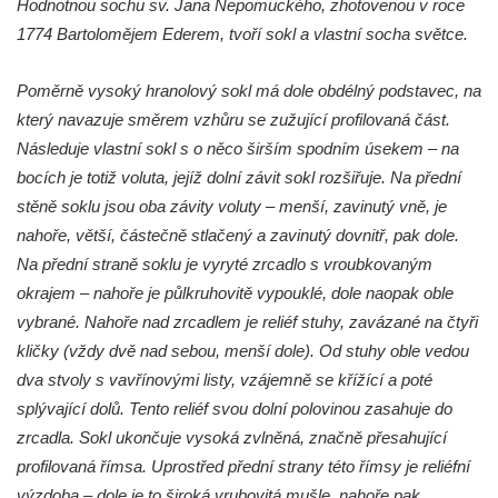
Hodnotnou sochu sv. Jana Nepomuckého, zhotovenou v roce
Socha Želva v ZOO Hluboká
1774 Bartolomějem Ederem, tvoří sokl a vlastní socha světce.
Socha Kozorožec horský v ZOO Hluboká
Poměrně vysoký hranolový sokl má dole obdélný podstavec, na
Socha Včela v ZOO Hluboká
který navazuje směrem vzhůru se zužující profilovaná část.
Socha Housenka v ZOO Hluboká
Následuje vlastní sokl s o něco širším spodním úsekem – na
Socha Nosorožík v ZOO Hluboká
bocích je totiž voluta, jejíž dolní závit sokl rozšiřuje. Na přední
Socha Rosomák v ZOO Hluboká
stěně soklu jsou oba závity voluty – menší, zavinutý vně, je
Socha Beruška v ZOO Hluboká
nahoře, větší, částečně stlačený a zavinutý dovnitř, pak dole.
Na přední straně soklu je vyryté zrcadlo s vroubkovaným
Socha Vážka v ZOO Hluboká
okrajem – nahoře je půlkruhovitě vypouklé, dole naopak oble
Socha Volavka v ZOO Hluboká
vybrané. Nahoře nad zrcadlem je reliéf stuhy, zavázané na čtyři
Flamingo trůn v ZOO Hluboká
kličky (vždy dvě nad sebou, menší dole). Od stuhy oble vedou
Lavička Kůň Převalského v ZOO Hluboká
dva stvoly s vavřínovými listy, vzájemně se křížící a poté
Lysá nad Labem, barokní město Šporkovo
splývající dolů. Tento reliéf svou dolní polovinou zasahuje do
Socha Opičákovník v ZOO Hluboká
zrcadla. Sokl ukončuje vysoká zvlněná, značně přesahující
profilovaná římsa. Uprostřed přední strany této římsy je reliéfní
Socha Roháč v ZOO Hluboká
výzdoba – dole je to široká vrubovitá mušle, nahoře pak