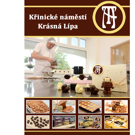
Socha divokého prasete před vstupem do
ZOO Dresden
Socha světce severně od Lužce nad
Vltavou
Pamětní kámen revitalizace Vltavy Vraňany
– Hořín u Lužce nad Vltavou
Strom svobody a památník 100 let republiky
a 30. výročí listopadu 1989 v Hrobčicích
Boží muka v parku před domem čp. 17 v
Hrobčicích
Sochy „Klaun a dívenka“ v parku v centru
Hrobčic
Socha svatého Antonína poustevníka v
Mirošovicích
Socha vodníka u požární nádrže v