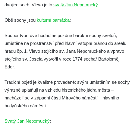
Socha Koroun bezzubý v ZOO Hluboká
dvojice soch. Vlevo je to
svatý Jan Nepomucký
.
Socha Plejtvák obrovský v ZOO Hluboká
Socha Medvěd jeskynní v ZOO Hluboká
Obě sochy jsou
kulturní památka
:
Socha Mamutí lebka v ZOO Hluboká
Soubor tvoří dvě hodnotné pozdně barokní sochy světců,
Socha Mamut srstnatý v ZOO Hluboká
umístěné na prostranství před hlavní vstupní bránou do areálu
Socha Orel v ZOO Hluboká
hradu čp. 1. Vlevo stojícího sv. Jana Nepomuckého a vpravo
Socha Vydry si hrají v ZOO Hluboká
stojícího sv. Josefa vytvořil v roce 1774 sochař Bartoloměj
Socha Přátelství v ZOO Hluboká
Eder.
Socha Matka příroda v ZOO Hluboká
Tradiční pojetí je kvalitně provedené; svým umístěním se sochy
Socha Lišky v ZOO Hluboká
výrazně uplatňují na vzhledu historického jádra města –
Socha Kudlanka v ZOO Hluboká
nacházejí se v západní části Mírového náměstí – hlavního
Socha Vlčice s mládětem v ZOO Hluboká
budyňského náměstí.
Socha Rys číhající na srnu v ZOO Hluboká
Svatý Jan Nepomucký
:
Socha Orlice v ZOO Hluboká
Socha Tygr v ZOO Hluboká