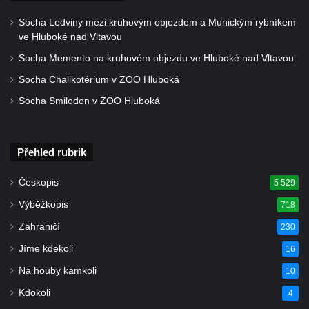
Socha svatého Václava u kostela
Socha Ledviny mezi kruhovým objezdem a Munickým rybníkem
Zvěstování Panny Marie v Duchcově
ve Hluboké nad Vltavou
Socha svatého Prokopa u kostela
Socha Memento na kruhovém objezdu ve Hluboké nad Vltavou
Zvěstování Panny Marie v Duchcově
Socha Chalikotérium v ZOO Hluboká
Socha Hoch vytahující si trn z paty v Knížecí
Socha Smilodon v ZOO Hluboká
zahradě v zámeckém parku v Duchcově
Socha Niké v Knížecí zahradě v zámeckém
parku v Duchcově
Přehled rubrik
Socha Walthera von der Vogelweide v
Českopis
5 529
Duchcově
Výběžkopis
718
Busta Bedřicha Smetany v sadech B.
Zahraničí
230
Smetany v Duchcově
Jíme kdekoli
Busta Ludwiga van Beethovena v sadech
16
B. Smetany v Duchcově
Na houby kamkoli
10
Pomník neznámého účelu v sadech Boženy
Kdokoli
4
Němcové v Duchcově