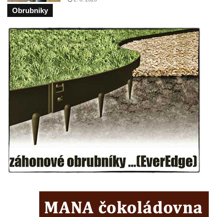
Socha Panter v ZOO Leipzig
Obrubniky
Socha Dívka s mušlí v ZOO Leipzig
Socha Tygr v ZOO Leipzig
Socha Atlet v ZOO Leipzig
Socha Marabu v ZOO Leipzig
Busta Karla Maxe Schneidera v ZOO
Leipzig
Socha Iásón v ZOO Leipzig
Socha Mladý slon v ZOO Leipzig
Socha Býk v ZOO Dresden
Socha Uprchlý otrok bojuje s divokým psem
v ZOO Dresden
Socha krokodýla v ZOO Dresden
Socha slona v ZOO Dresden
Socha Faun s medvíďaty v ZOO Dresden