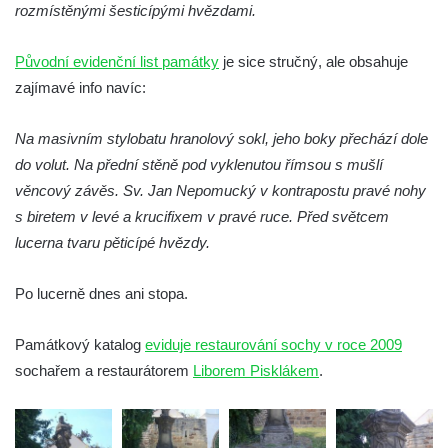
rozmístěnými šesticípými hvězdami.
Sochy brouků u Mlýnské stoky v Českých
Budějovicích
Původní evidenční list památky
je sice stručný, ale obsahuje
Socha svatého Vincence Ferrerského na
zajímavé info navíc:
nádvoří kláštera dominikánů v Českých
Budějovicích
Na masivním stylobatu hranolový sokl, jeho boky přechází dole
Socha svatého Zachariáše na nádvoří
do volut. Na přední stěně pod vyklenutou římsou s mušlí
kláštera dominikánů v Českých
věncový závěs. Sv. Jan Nepomucký v kontrapostu pravé nohy
Budějovicích
s biretem v levé a krucifixem v pravé ruce. Před světcem
Socha svatého Josefa na nádvoří kláštera
lucerna tvaru pěticípé hvězdy.
dominikánů v Českých Budějovicích
Po lucerně dnes ani stopa.
Socha svaté Anny na nádvoří kláštera
dominikánů v Českých Budějovicích
Památkový katalog
eviduje restaurování sochy v roce 2009
Socha svatého Dominika na nádvoří
sochařem a restaurátorem
Liborem Pisklákem
.
kláštera dominikánů v Českých
Budějovicích
Sousoší Kalvárie před klášterem