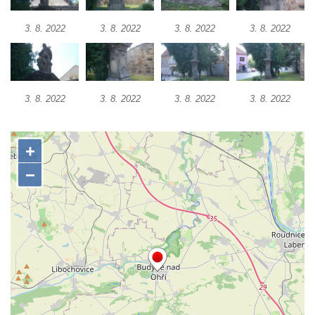
dominikánů u Piaristického náměstí v
Českých Budějovicích
3. 8. 2022
3. 8. 2022
3. 8. 2022
3. 8. 2022
Socha svatého Václava u pramene v
Semilech
Pamětní deska Tomáše Garrigue Masaryka
3. 8. 2022
3. 8. 2022
3. 8. 2022
3. 8. 2022
na radnici v Českých Budějovicích
Pamětní deska na biskupské rezidenci v
Českých Budějovicích
Pamětní deska Josefa Hloucha na
biskupské rezidenci v Českých
Budějovicích
Socha žáby u rybníčku na Náměstí v
Kamenném Újezdě
Pamětní kámen družebních obcí Kamenný
Újezd a Krauchthal v parku na Náměstí v
Kamenném Újezdě