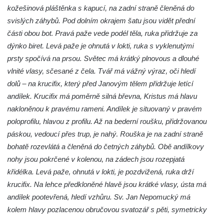
Českých Budějovicích
kožešinová pláštěnka s kapucí, na zadní straně členěná do
Pomník Vojtěcha Adalberta Lanny v parku
svislých záhybů. Pod dolním okrajem šatu jsou vidět přední
Na Sadech v Českých Budějovicích
části obou bot. Pravá paže vede podél těla, ruka přidržuje za
dýnko biret. Levá paže je ohnutá v lokti, ruka s vyklenutými
Pomník Přemysla Otakara II. v parku Na
prsty spočívá na prsou. Světec má krátký plnovous a dlouhé
Sadech v Českých Budějovicích
vlnité vlasy, sčesané z čela. Tvář má vážný výraz, oči hledí
Socha Mateřství v parku Na Sadech v
dolů – na krucifix, který před Janovým tělem přidržuje letící
Českých Budějovicích
andílek. Krucifix má poměrně silná břevna, Kristus má hlavu
Památník Otokara Mokrého v parku Na
nakloněnou k pravému rameni. Andílek je situovaný v pravém
Sadech v Českých Budějovicích
poloprofilu, hlavou z profilu. Až na bederní roušku, přidržovanou
Poslední dochovaný tramvajový sloup na
páskou, vedoucí přes trup, je nahý. Rouška je na zadní straně
Pražské třídě v Českých Budějovicích
bohatě rozevlátá a členěná do četných záhybů. Obě andílkovy
Socha Civilizovaní na Husově třídě v
nohy jsou pokrčené v kolenou, na zádech jsou rozepjatá
Českých Budějovicích
křidélka. Levá paže, ohnutá v lokti, je pozdvižená, ruka drží
krucifix. Na lehce předkloněné hlavě jsou krátké vlasy, ústa má
Socha svatého Jana Nepomuckého Na
andílek pootevřená, hledí vzhůru. Sv. Jan Nepomucký má
Sadech u Mlýnské stoky v Českých
kolem hlavy pozlacenou obručovou svatozář s pěti, symetricky
Budějovicích