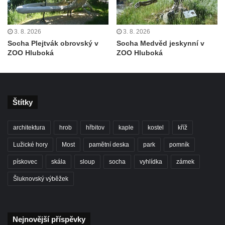
Pamětní kámen rybníka Barbory v
Duchcově
3. 8. 2026
3. 8. 2026
Delfín na Sfingovém rybníku v zámeckém
Socha Plejtvák obrovský v
Socha Medvěd jeskynní v
parku v Duchcově
ZOO Hluboká
ZOO Hluboká
Sfinga II. na Sfingovém rybníku v
zámeckém parku v Duchcově
Sfinga I. na Sfingovém rybníku v zámeckém
Štítky
parku v Duchcově
Socha Minervy na nádvoří zámku v
architektura
hrob
hřbitov
kaple
kostel
kříž
Duchcově
Lužické hory
Most
pamětní deska
park
pomník
Socha Herkula se saní na nádvoří zámku v
Duchcově
pískovec
skála
sloup
socha
vyhlídka
zámek
Socha Herkula se lvem na nádvoří zámku v
Šluknovský výběžek
Duchcově
Socha Marse na nádvoří zámku v
Nejnovější příspěvky
Duchcově