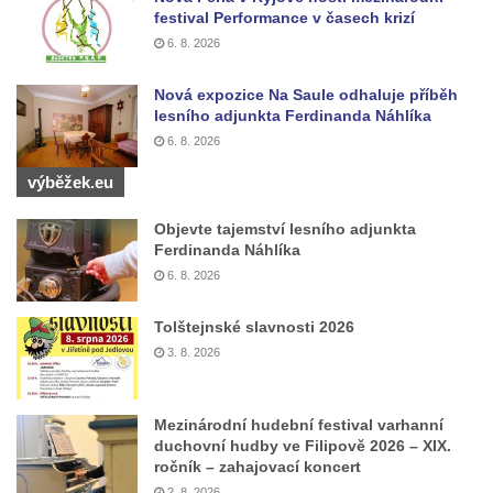
festival Performance v časech krizí
května v Rumburku
6. 8. 2026
Pamětní deska Johanna Neumanna
severně od Tokáně
Nová expozice Na Saule odhaluje příběh
lesního adjunkta Ferdinanda Náhlíka
Obrázek svatého Huberta na buku svatého
6. 8. 2026
Huberta
výběžek.eu
Obrázek svatého Jakuba na skále u cesty
východně od Srbské Kamenice
Objevte tajemství lesního adjunkta
Ferdinanda Náhlíka
Busta Jana Amose Komenského na domě
6. 8. 2026
čp. 37 v Račicích
Socha ležícího koně v Sadech
Tolštejnské slavnosti 2026
Československé armády v Teplicích
3. 8. 2026
Socha Medvídě v Tierpark Chemnitz
Sochy Ležící žena v Tierpark Chemnitz
Mezinárodní hudební festival varhanní
Sochy Ptáci v Tierpark Chemnitz
duchovní hudby ve Filipově 2026 – XIX.
ročník – zahajovací koncert
Socha Skupina jeřábů v Tierpark Chemnitz
2. 8. 2026