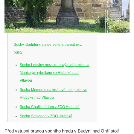
Sochy, skulptury, statue, reliéfy, památníky,
busty
Socha Ledviny mezi kruhovým objezdem a
Munickým rybníkem ve Hluboké nad
Vltavou
Socha Memento na kruhovém objezdu ve
Hluboké nad Vltavou
Socha Chalikotérium v ZOO Hluboká
Socha Smilodon v ZOO Hluboká
Socha Veledaněk v ZOO Hluboká
Před vstupní branou vodního hradu v Budyni nad Ohří stojí