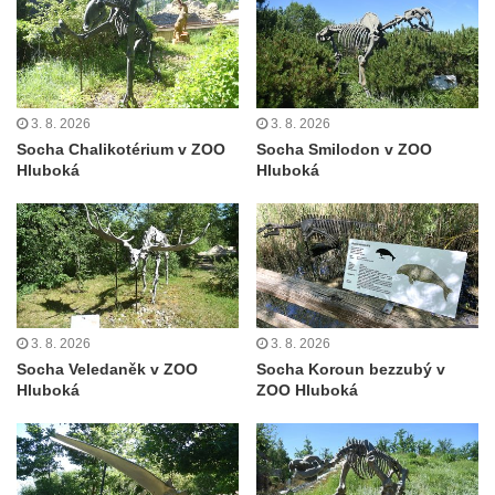
Sousoší svatého Václava, svatého Floriána
a svatého Jana Nepomuckého východně
od Mezné
Socha vodníka na trase naučné stezky v
3. 8. 2026
3. 8. 2026
Socha Chalikotérium v ZOO
Socha Smilodon v ZOO
Srbské Kamenici
Hluboká
Hluboká
Podstavec v zámecké zahradě v Duchcově
Sousoší dětí u obecního úřadu v Janově
Socha Andromedé u pavilonu Reinerovy
fresky v Duchcově
Socha Amfitrité u pavilonu Reinerovy fresky
3. 8. 2026
3. 8. 2026
v Duchcově
Socha Veledaněk v ZOO
Socha Koroun bezzubý v
Socha Flóry u pavilonu Reinerovy fresky v
Hluboká
ZOO Hluboká
Duchcově
Socha Afrodité u pavilonu Reinerovy fresky
v Duchcově