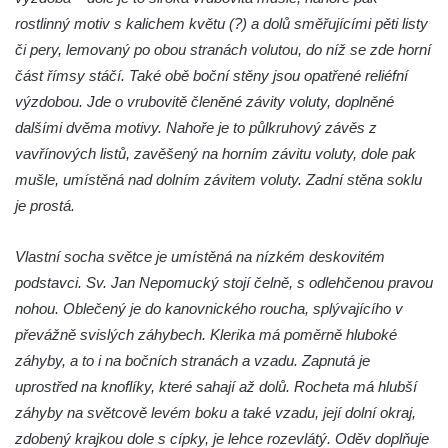
Socha Mystik v ZOO Hluboká
rostlinný motiv s kalichem květu (?) a dolů směřujícími pěti listy
Reliéf Rodina a práce na budově záložny
či pery, lemovaný po obou stranách volutou, do níž se zde horní
čp. 69/1 v Českých Budějovicích
část římsy stáčí. Také obě boční stěny jsou opatřené reliéfní
Socha Jana Valeria Jirsíka u Černé věže v
výzdobou. Jde o vrubovitě členěné závity voluty, doplněné
Českých Budějovicích
dalšími dvěma motivy. Nahoře je to půlkruhový závěs z
Socha Krista klesajícího pod křížem u
vavřínových listů, zavěšený na horním závitu voluty, dole pak
kostela svatého Mikuláše v Českých
mušle, umístěná nad dolním závitem voluty. Zadní stěna soklu
Budějovicích
je prostá.
Socha svatého Jana Nepomuckého u
Vlastní socha světce je umístěná na nízkém deskovitém
kostela svaté Rodiny v Českých
podstavci. Sv. Jan Nepomucký stojí čelně, s odlehčenou pravou
Budějovicích
nohou. Oblečený je do kanovnického roucha, splývajícího v
Socha S tebou v parku na Senovážném
převážně svislých záhybech. Klerika má poměrně hluboké
náměstí v Českých Budějovicích
záhyby, a to i na bočních stranách a vzadu. Zapnutá je
Socha Tornádo v parku na Senovážném
uprostřed na knoflíky, které sahají až dolů. Rocheta má hlubší
náměstí v Českých Budějovicích
záhyby na světcově levém boku a také vzadu, její dolní okraj,
Sousoší Humanoidi na Lannově třídě v
zdobený krajkou dole s cípky, je lehce rozevlátý. Oděv doplňuje