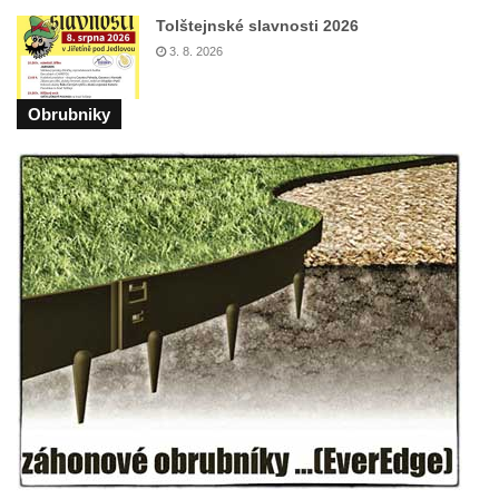
Sousoší Humanoidi na Lannově třídě v
Tolštejnské slavnosti 2026
Českých Budějovicích
3. 8. 2026
Pomník Vojtěcha Adalberta Lanny v parku
Na Sadech v Českých Budějovicích
Obrubniky
Pomník Přemysla Otakara II. v parku Na
Sadech v Českých Budějovicích
Socha Mateřství v parku Na Sadech v
Českých Budějovicích
Památník Otokara Mokrého v parku Na
Sadech v Českých Budějovicích
Poslední dochovaný tramvajový sloup na
Pražské třídě v Českých Budějovicích
Socha Civilizovaní na Husově třídě v
Českých Budějovicích
Socha svatého Jana Nepomuckého Na
Sadech u Mlýnské stoky v Českých