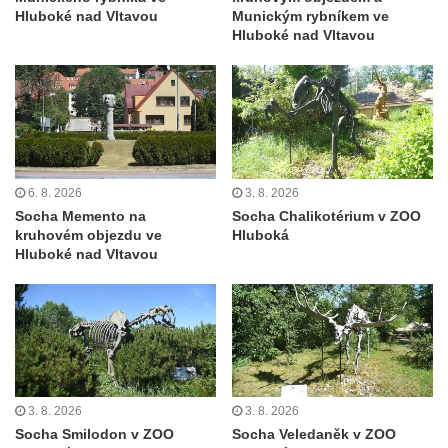
Kamenném Újezdě
Hluboké nad Vltavou
Munickým rybníkem ve
Hluboké nad Vltavou
Socha na náměstí J. V. Kamarýta ve
Velešíně
Pomník J. V. Kamarýta v Krumlovské ulici ve
Velešíně
Pamětní deska arcibiskupa Micara ve
vstupu do poutního místa Římov
6. 8. 2026
3. 8. 2026
Plastika Koule v Gutenbergově ulici v
Socha Memento na
Socha Chalikotérium v ZOO
Liberci
kruhovém objezdu ve
Hluboká
Hluboké nad Vltavou
Pamětní deska Vojtěcha Kocmicha na
domě čp. 37 v ulici Betlém v Římově
Pomník na paměť zrušení roboty v Plavu
Socha vodníka v Plavu
Socha svatého Jana Nepomuckého v
Třebušíně
3. 8. 2026
3. 8. 2026
Socha Smilodon v ZOO
Socha Veledaněk v ZOO
Pamětní deska Johanna Nepomuka