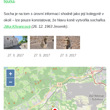
figurka
.
Socha Koroun bezzubý v ZOO Hluboká
Socha Plejtvák obrovský v ZOO Hluboká
Socha je na tom s úrovní informací shodně jako její kolegyně v
okolí – lze pouze konstatovat, že hlavu koně vytvořila sochařka
Socha Medvěd jeskynní v ZOO Hluboká
Jitka Křivancová
(26. 12. 1963 Jeseník)
.
Socha Mamutí lebka v ZOO Hluboká
Socha Mamut srstnatý v ZOO Hluboká
Socha Orel v ZOO Hluboká
Socha Vydry si hrají v ZOO Hluboká
27. 5. 2017
27. 5. 2017
27. 5. 2017
Socha Přátelství v ZOO Hluboká
Socha Matka příroda v ZOO Hluboká
Socha Lišky v ZOO Hluboká
Socha Kudlanka v ZOO Hluboká
Socha Vlčice s mládětem v ZOO Hluboká
Socha Rys číhající na srnu v ZOO Hluboká
Socha Orlice v ZOO Hluboká