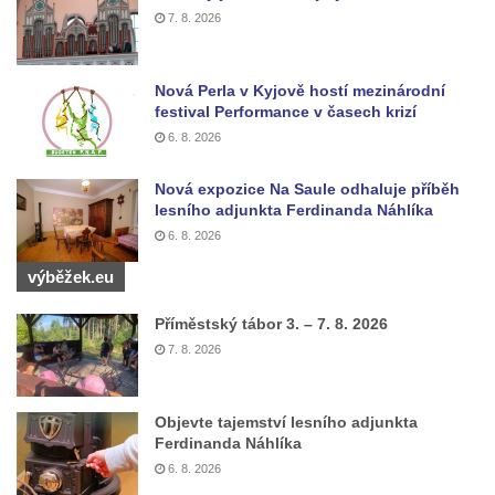
7. 8. 2026
Socha Mystik v ZOO Hluboká
Reliéf Rodina a práce na budově záložny
Nová Perla v Kyjově hostí mezinárodní
čp. 69/1 v Českých Budějovicích
festival Performance v časech krizí
Socha Jana Valeria Jirsíka u Černé věže v
6. 8. 2026
Českých Budějovicích
Socha Krista klesajícího pod křížem u
Nová expozice Na Saule odhaluje příběh
lesního adjunkta Ferdinanda Náhlíka
kostela svatého Mikuláše v Českých
6. 8. 2026
Budějovicích
výběžek.eu
Socha svatého Jana Nepomuckého u
kostela svaté Rodiny v Českých
Příměstský tábor 3. – 7. 8. 2026
Budějovicích
7. 8. 2026
Socha S tebou v parku na Senovážném
náměstí v Českých Budějovicích
Objevte tajemství lesního adjunkta
Socha Tornádo v parku na Senovážném
Ferdinanda Náhlíka
náměstí v Českých Budějovicích
6. 8. 2026