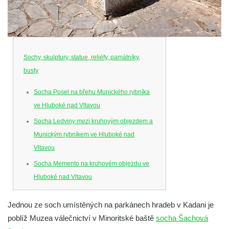
Sochy, skulptury, statue, reliéfy, památníky,
busty
Socha Posel na břehu Munického rybníka
ve Hluboké nad Vltavou
Socha Ledviny mezi kruhovým objezdem a
Munickým rybníkem ve Hluboké nad
Vltavou
Socha Memento na kruhovém objezdu ve
Hluboké nad Vltavou
Socha Chalikotérium v ZOO Hluboká
Jednou ze soch umístěných na parkánech hradeb v Kadani je
Socha Smilodon v ZOO Hluboká
poblíž Muzea válečnictví v Minoritské baště
socha Šachová
Socha Veledaněk v ZOO Hluboká