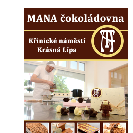
Budějovicích
Sochy brouků u Mlýnské stoky v Českých
Budějovicích
Socha svatého Vincence Ferrerského na
nádvoří kláštera dominikánů v Českých
Budějovicích
Socha svatého Zachariáše na nádvoří
kláštera dominikánů v Českých
Budějovicích
Socha svatého Josefa na nádvoří kláštera
dominikánů v Českých Budějovicích
Socha svaté Anny na nádvoří kláštera
dominikánů v Českých Budějovicích
Socha svatého Dominika na nádvoří
kláštera dominikánů v Českých
Budějovicích