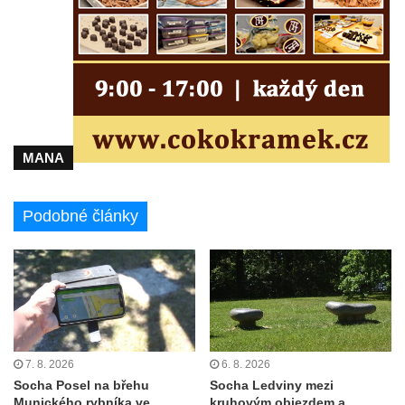
Sousoší Kalvárie před klášterem
dominikánů u Piaristického náměstí v
Českých Budějovicích
Socha svatého Václava u pramene v
Semilech
Pamětní deska Tomáše Garrigue Masaryka
MANA
na radnici v Českých Budějovicích
Pamětní deska na biskupské rezidenci v
Českých Budějovicích
Podobné články
Pamětní deska Josefa Hloucha na
biskupské rezidenci v Českých
Budějovicích
Socha žáby u rybníčku na Náměstí v
Kamenném Újezdě
Pamětní kámen družebních obcí Kamenný
7. 8. 2026
6. 8. 2026
Socha Posel na břehu
Socha Ledviny mezi
Újezd a Krauchthal v parku na Náměstí v
Munického rybníka ve
kruhovým objezdem a