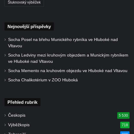
Socha Skupina jeřábů v Tierpark Chemnitz
Šluknovský výběžek
Socha Panter v ZOO Leipzig
Socha Dívka s mušlí v ZOO Leipzig
Nejnovější příspěvky
Socha Tygr v ZOO Leipzig
Socha Atlet v ZOO Leipzig
Socha Posel na břehu Munického rybníka ve Hluboké nad
Vltavou
Socha Marabu v ZOO Leipzig
Socha Ledviny mezi kruhovým objezdem a Munickým rybníkem
Busta Karla Maxe Schneidera v ZOO
ve Hluboké nad Vltavou
Leipzig
Socha Memento na kruhovém objezdu ve Hluboké nad Vltavou
Socha Iásón v ZOO Leipzig
Socha Chalikotérium v ZOO Hluboká
Socha Mladý slon v ZOO Leipzig
Socha Býk v ZOO Dresden
Přehled rubrik
Socha Uprchlý otrok bojuje s divokým psem
v ZOO Dresden
Českopis
5 530
Socha krokodýla v ZOO Dresden
Výběžkopis
718
Socha slona v ZOO Dresden