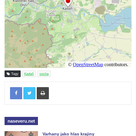
Socha Tygr v ZOO Hluboká
Socha Želva v ZOO Hluboká
Socha Kozorožec horský v ZOO Hluboká
Socha Včela v ZOO Hluboká
Socha Housenka v ZOO Hluboká
Socha Nosorožík v ZOO Hluboká
Socha Rosomák v ZOO Hluboká
Socha Beruška v ZOO Hluboká
Tagy
Kadaň
socha
Socha Vážka v ZOO Hluboká
Tisknout
Socha Volavka v ZOO Hluboká
Flamingo trůn v ZOO Hluboká
Lavička Kůň Převalského v ZOO Hluboká
Lysá nad Labem, barokní město Šporkovo
naseveru.net
Socha Opičákovník v ZOO Hluboká
Varhany jako hlas krajiny
Socha Roháč v ZOO Hluboká