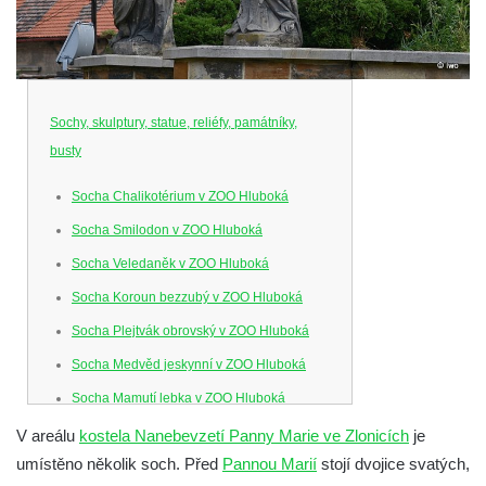
Sochy, skulptury, statue, reliéfy, památníky,
busty
Socha Chalikotérium v ZOO Hluboká
Socha Smilodon v ZOO Hluboká
Socha Veledaněk v ZOO Hluboká
Socha Koroun bezzubý v ZOO Hluboká
Socha Plejtvák obrovský v ZOO Hluboká
Socha Medvěd jeskynní v ZOO Hluboká
Socha Mamutí lebka v ZOO Hluboká
Socha Mamut srstnatý v ZOO Hluboká
V areálu
kostela Nanebevzetí Panny Marie ve Zlonicích
je
umístěno několik soch. Před
Pannou Marií
stojí dvojice svatých,
Socha Orel v ZOO Hluboká