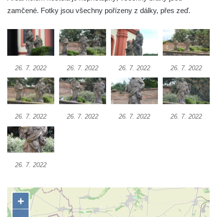
zamčené. Fotky jsou všechny pořízeny z dálky, přes zeď.
Socha Beruška v ZOO Hluboká
Socha Vážka v ZOO Hluboká
Socha Volavka v ZOO Hluboká
Flamingo trůn v ZOO Hluboká
26. 7. 2022
26. 7. 2022
26. 7. 2022
26. 7. 2022
Lavička Kůň Převalského v ZOO Hluboká
Lysá nad Labem, barokní město Šporkovo
Socha Opičákovník v ZOO Hluboká
26. 7. 2022
26. 7. 2022
26. 7. 2022
26. 7. 2022
Socha Roháč v ZOO Hluboká
Socha Mystik v ZOO Hluboká
Reliéf Rodina a práce na budově záložny
čp. 69/1 v Českých Budějovicích
26. 7. 2022
Socha Jana Valeria Jirsíka u Černé věže v
Českých Budějovicích
Socha Krista klesajícího pod křížem u