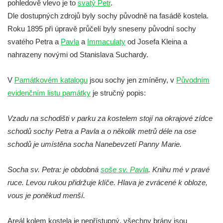
pohledově vlevo je to
svatý Petr
.
Socha Vydry si hrají v ZOO Hluboká
Dle dostupných zdrojů byly sochy původně na fasádě kostela.
Socha Přátelství v ZOO Hluboká
Roku 1895 při úpravě průčelí byly sneseny původní sochy
Socha Matka příroda v ZOO Hluboká
svatého Petra a
Pavla
a
Immaculaty
od Josefa Kleina a
Socha Lišky v ZOO Hluboká
nahrazeny novými od Stanislava Suchardy.
Socha Kudlanka v ZOO Hluboká
V
Památkovém katalogu
jsou sochy jen zmíněny, v
Původním
Socha Vlčice s mládětem v ZOO Hluboká
evidenčním listu památky
je stručný popis:
Socha Rys číhající na srnu v ZOO Hluboká
Socha Orlice v ZOO Hluboká
Vzadu na schodišti v parku za kostelem stojí na okrajové zídce
Socha Tygr v ZOO Hluboká
schodů sochy Petra a Pavla a o několik metrů déle na ose
schodů je umístěna socha Nanebevzetí Panny Marie.
Socha Želva v ZOO Hluboká
Socha Kozorožec horský v ZOO Hluboká
Socha sv. Petra: je obdobná
soše sv. Pavla
. Knihu mé v pravé
Socha Včela v ZOO Hluboká
ruce. Levou rukou přidržuje klíče. Hlava je zvrácené k obloze,
Socha Housenka v ZOO Hluboká
vous je poněkud menší.
Socha Nosorožík v ZOO Hluboká
Areál kolem kostela je nepřístupný, všechny brány jsou
Socha Rosomák v ZOO Hluboká