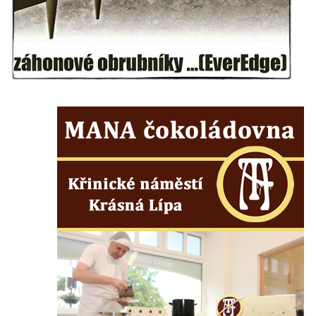
Pamětní deska na biskupské rezidenci v
Českých Budějovicích
Pamětní deska Josefa Hloucha na
biskupské rezidenci v Českých
Budějovicích
Socha žáby u rybníčku na Náměstí v
Kamenném Újezdě
Pamětní kámen družebních obcí Kamenný
Újezd a Krauchthal v parku na Náměstí v
Kamenném Újezdě
Socha na náměstí J. V. Kamarýta ve
Velešíně
Pomník J. V. Kamarýta v Krumlovské ulici ve
Velešíně
Pamětní deska arcibiskupa Micara ve
vstupu do poutního místa Římov