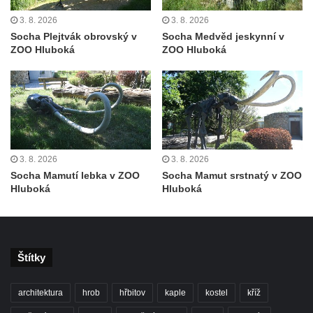
Leipzig
3. 8. 2026
3. 8. 2026
Socha Plejtvák obrovský v
Socha Medvěd jeskynní v
Socha Iásón v ZOO Leipzig
ZOO Hluboká
ZOO Hluboká
Socha Mladý slon v ZOO Leipzig
Socha Býk v ZOO Dresden
Socha Uprchlý otrok bojuje s divokým psem
v ZOO Dresden
Socha krokodýla v ZOO Dresden
3. 8. 2026
3. 8. 2026
Socha slona v ZOO Dresden
Socha Mamutí lebka v ZOO
Socha Mamut srstnatý v ZOO
Socha Faun s medvíďaty v ZOO Dresden
Hluboká
Hluboká
Socha divokého prasete před vstupem do
ZOO Dresden
Socha světce severně od Lužce nad
Štítky
Vltavou
Pamětní kámen revitalizace Vltavy Vraňany
architektura
hrob
hřbitov
kaple
kostel
kříž
– Hořín u Lužce nad Vltavou