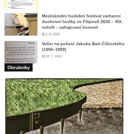
kláštera dominikánů v Českých
Budějovicích
Mezinárodní hudební festival varhanní
Socha svatého Josefa na nádvoří kláštera
duchovní hudby ve Filipově 2026 – XIX.
dominikánů v Českých Budějovicích
ročník – zahajovací koncert
2. 8. 2026
Socha svaté Anny na nádvoří kláštera
Večer na počest Jakuba Bart-Ćišinského
dominikánů v Českých Budějovicích
(1856–1909)
Socha svatého Dominika na nádvoří
23. 7. 2026
kláštera dominikánů v Českých
Obrubniky
Budějovicích
Sousoší Kalvárie před klášterem
dominikánů u Piaristického náměstí v
Českých Budějovicích
Socha svatého Václava u pramene v
Semilech
Pamětní deska Tomáše Garrigue Masaryka
na radnici v Českých Budějovicích