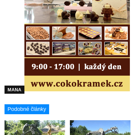
Plastika Koule v Gutenbergově ulici v
Liberci
Pamětní deska Vojtěcha Kocmicha na
domě čp. 37 v ulici Betlém v Římově
Pomník na paměť zrušení roboty v Plavu
Socha vodníka v Plavu
Socha svatého Jana Nepomuckého v
Třebušíně
Pamětní deska Johanna Nepomuka
Fischera na domě čp. 5/16 na třídě 9.
MANA
května v Rumburku
Pamětní deska Johanna Neumanna
severně od Tokáně
Podobné články
Obrázek svatého Huberta na buku svatého
Huberta
Obrázek svatého Jakuba na skále u cesty