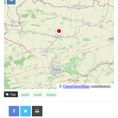
kostela svatého Mikuláše v Českých
Budějovicích
Socha svatého Jana Nepomuckého u
kostela svaté Rodiny v Českých
Budějovicích
Socha S tebou v parku na Senovážném
náměstí v Českých Budějovicích
Socha Tornádo v parku na Senovážném
náměstí v Českých Budějovicích
Sousoší Humanoidi na Lannově třídě v
Českých Budějovicích
Pomník Vojtěcha Adalberta Lanny v parku
Na Sadech v Českých Budějovicích
Tagy
socha
kostel
Zlonice
Pomník Přemysla Otakara II. v parku Na
Sadech v Českých Budějovicích
Tisknout
Socha Mateřství v parku Na Sadech v