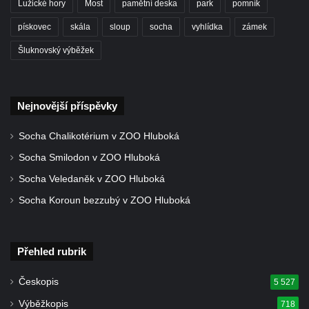
Lužické hory
Most
pamětní deska
park
pomník
Strom svobody a památník 100 let republiky
pískovec
skála
sloup
socha
vyhlídka
zámek
a 30. výročí listopadu 1989 v Hrobčicích
Šluknovský výběžek
Boží muka v parku před domem čp. 17 v
Hrobčicích
Sochy „Klaun a dívenka“ v parku v centru
Nejnovější příspěvky
Hrobčic
Socha svatého Antonína poustevníka v
Socha Chalikotérium v ZOO Hluboká
Mirošovicích
Socha Smilodon v ZOO Hluboká
Socha vodníka u požární nádrže v
Socha Veledaněk v ZOO Hluboká
Mirošovicích
Socha Koroun bezzubý v ZOO Hluboká
Socha býka před areálem firmy 2JCP v
Račicích
Povodňový sloup II. v Dobříni
Přehled rubrik
Povodňový sloup I. v Dobříni
Českopis
5 527
Pamětní kámen vodního díla Josefův Důl
Výběžkopis
718