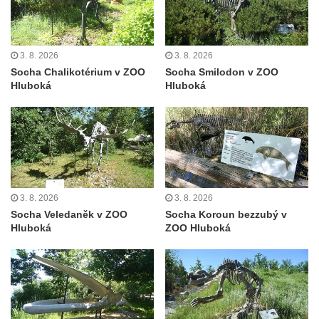
východně od Srbské Kamenice
Busta Jana Amose Komenského na domě
čp. 37 v Račicích
3. 8. 2026
3. 8. 2026
Socha Chalikotérium v ZOO
Socha Smilodon v ZOO
Socha ležícího koně v Sadech
Hluboká
Hluboká
Československé armády v Teplicích
Socha Medvídě v Tierpark Chemnitz
Sochy Ležící žena v Tierpark Chemnitz
Sochy Ptáci v Tierpark Chemnitz
Socha Skupina jeřábů v Tierpark Chemnitz
3. 8. 2026
3. 8. 2026
Socha Panter v ZOO Leipzig
Socha Veledaněk v ZOO
Socha Koroun bezzubý v
Hluboká
ZOO Hluboká
Socha Dívka s mušlí v ZOO Leipzig
Socha Tygr v ZOO Leipzig
Socha Atlet v ZOO Leipzig
Socha Marabu v ZOO Leipzig
Busta Karla Maxe Schneidera v ZOO