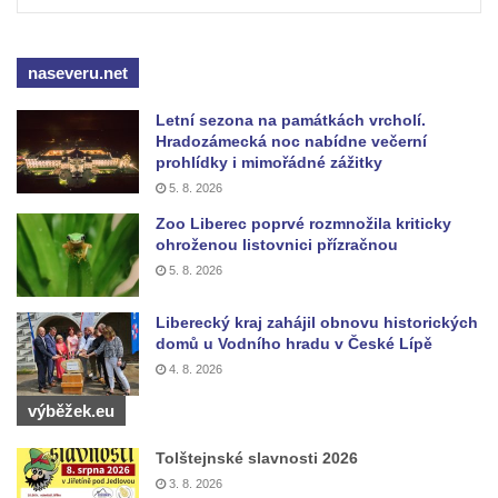
Českých Budějovicích
Památník Otokara Mokrého v parku Na
Sadech v Českých Budějovicích
naseveru.net
Poslední dochovaný tramvajový sloup na
Letní sezona na památkách vrcholí.
Pražské třídě v Českých Budějovicích
Hradozámecká noc nabídne večerní
prohlídky i mimořádné zážitky
Socha Civilizovaní na Husově třídě v
5. 8. 2026
Českých Budějovicích
Zoo Liberec poprvé rozmnožila kriticky
Socha svatého Jana Nepomuckého Na
ohroženou listovnici přízračnou
Sadech u Mlýnské stoky v Českých
5. 8. 2026
Budějovicích
Sochy brouků u Mlýnské stoky v Českých
Liberecký kraj zahájil obnovu historických
domů u Vodního hradu v České Lípě
Budějovicích
4. 8. 2026
Socha svatého Vincence Ferrerského na
výběžek.eu
nádvoří kláštera dominikánů v Českých
Budějovicích
Tolštejnské slavnosti 2026
Socha svatého Zachariáše na nádvoří
3. 8. 2026