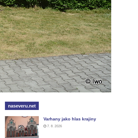
naseveru.net
Varhany jako hlas krajiny
7. 8. 2026