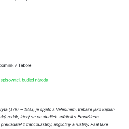
 pomník v Táboře.
 spisovatel, buditel národa
ta (1797 – 1833) je spjato s Velešínem, třebaže jako kaplan
ský rodák, který se na studiích spřátelil s Františkem
kladatel z francouzštiny, angličtiny a ruštiny. Psal také