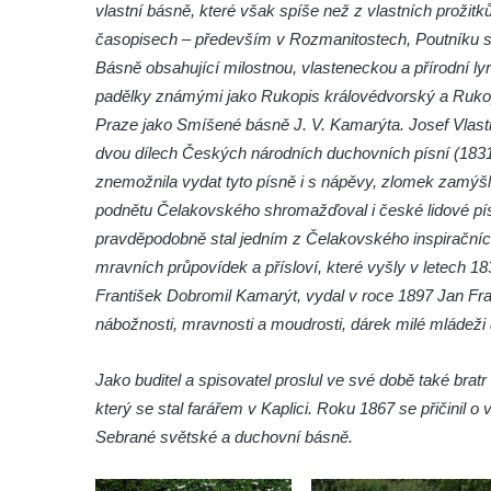
Socha Rosomák v ZOO Hluboká
vlastní básně, které však spíše než z vlastních prožitk
časopisech – především v Rozmanitostech, Poutníku
Socha Beruška v ZOO Hluboká
Básně obsahující milostnou, vlasteneckou a přírodní lyri
Socha Vážka v ZOO Hluboká
padělky známými jako Rukopis královédvorský a Rukop
Socha Volavka v ZOO Hluboká
Praze jako Smíšené básně J. V. Kamarýta. Josef Vlastim
Flamingo trůn v ZOO Hluboká
dvou dílech Českých národních duchovních písní (183
Lavička Kůň Převalského v ZOO Hluboká
znemožnila vydat tyto písně i s nápěvy, zlomek zamýš
podnětu Čelakovského shromažďoval i české lidové pís
Lysá nad Labem, barokní město Šporkovo
pravděpodobně stal jedním z Čelakovského inspiračních z
Socha Opičákovník v ZOO Hluboká
mravních průpovídek a přísloví, které vyšly v letech 183
Socha Roháč v ZOO Hluboká
František Dobromil Kamarýt, vydal v roce 1897 Jan F
Socha Mystik v ZOO Hluboká
nábožnosti, mravnosti a moudrosti, dárek milé mládež
Reliéf Rodina a práce na budově záložny
čp. 69/1 v Českých Budějovicích
Jako buditel a spisovatel proslul ve své době také brat
který se stal farářem v Kaplici. Roku 1867 se přičinil
Socha Jana Valeria Jirsíka u Černé věže v
Sebrané světské a duchovní básně.
Českých Budějovicích
Socha Krista klesajícího pod křížem u