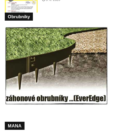
Obrubniky
MANA