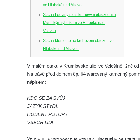
ve Hluboké nad Vltavou
Socha Ledviny mezi kruhovým objezdem a
Munickým rybníkem ve Hluboké nad
Vltavou
Socha Memento na kruhovém objezdu ve
Hluboké nad Vltavou
Socha Chalikotérium v ZOO Hluboká
V malém parku v Krumlovské ulici ve Velešíně jižně od
Socha Smilodon v ZOO Hluboká
Na trávě před domem čp. 64 tvarovaný kamenný pomník,
Socha Veledaněk v ZOO Hluboká
nápisem:
Socha Koroun bezzubý v ZOO Hluboká
Socha Plejtvák obrovský v ZOO Hluboká
KDO SE ZA SVŮJ
JAZYK STYDÍ,
Socha Medvěd jeskynní v ZOO Hluboká
HODENŤ POTUPY
Socha Mamutí lebka v ZOO Hluboká
VŠECH LIDÍ
Socha Mamut srstnatý v ZOO Hluboká
Socha Orel v ZOO Hluboká
Ve vrchní ploše vsazena deska z hlazeného kamene (