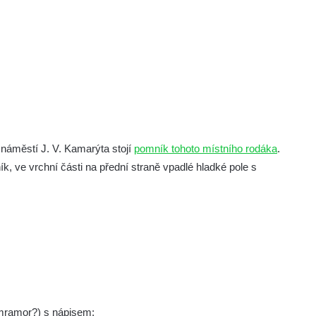
 náměstí J. V. Kamarýta stojí
pomník tohoto místního rodáka
.
 ve vrchní části na přední straně vpadlé hladké pole s
mramor?) s nápisem: