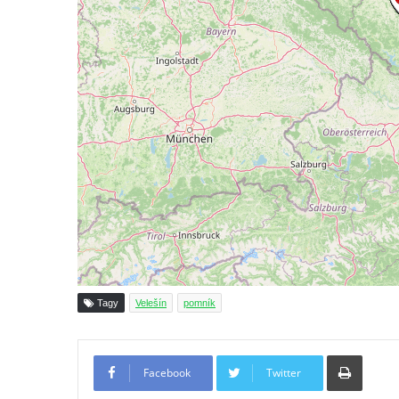
Českých Budějovicích
Památník Otokara Mokrého v parku Na
Sadech v Českých Budějovicích
Poslední dochovaný tramvajový sloup na
Pražské třídě v Českých Budějovicích
Socha Civilizovaní na Husově třídě v
Českých Budějovicích
Socha svatého Jana Nepomuckého Na
Sadech u Mlýnské stoky v Českých
Budějovicích
Sochy brouků u Mlýnské stoky v Českých
Budějovicích
Tagy
Velešín
pomník
Socha svatého Vincence Ferrerského na
nádvoří kláštera dominikánů v Českých
Tiskno
Budějovicích
Facebook
Twitter
Socha svatého Zachariáše na nádvoří