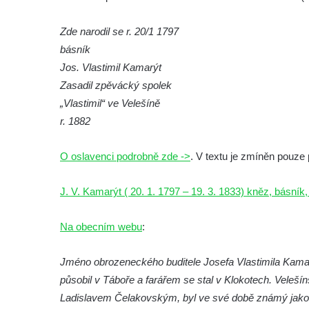
Socha Vydry si hrají v ZOO Hluboká
Zde narodil se r. 20/1 1797
Socha Přátelství v ZOO Hluboká
básník
Socha Matka příroda v ZOO Hluboká
Jos. Vlastimil Kamarýt
Socha Lišky v ZOO Hluboká
Zasadil zpěvácký spolek
Socha Kudlanka v ZOO Hluboká
„Vlastimil“ ve Velešíně
Socha Vlčice s mládětem v ZOO Hluboká
r. 1882
Socha Rys číhající na srnu v ZOO Hluboká
O oslavenci podrobně zde ->
. V textu je zmíněn pouze
Socha Orlice v ZOO Hluboká
Socha Tygr v ZOO Hluboká
J. V. Kamarýt ( 20. 1. 1797 – 19. 3. 1833) kněz, básník,
Socha Želva v ZOO Hluboká
Na obecním webu
:
Socha Kozorožec horský v ZOO Hluboká
Socha Včela v ZOO Hluboká
Jméno obrozeneckého buditele Josefa Vlastimila Kamarý
Socha Housenka v ZOO Hluboká
působil v Táboře a farářem se stal v Klokotech. Velešín
Socha Nosorožík v ZOO Hluboká
Ladislavem Čelakovským, byl ve své době známý jako pře