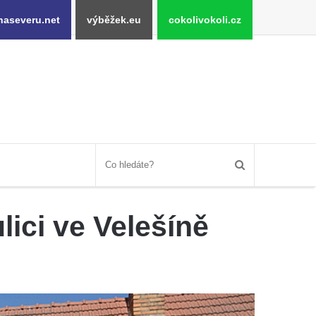
naseveru.net
výběžek.eu
cokolivokoli.cz
ici ve Velešíně