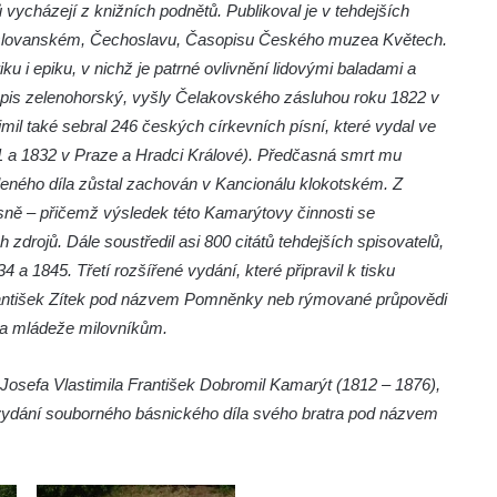
ů vycházejí z knižních podnětů. Publikoval je v tehdejších
 slovanském, Čechoslavu, Časopisu Českého muzea Květech.
ku i epiku, v nichž je patrné ovlivnění lidovými baladami a
is zelenohorský, vyšly Čelakovského zásluhou roku 1822 v
il také sebral 246 českých církevních písní, které vydal ve
1 a 1832 v Praze a Hradci Králové). Předčasná smrt mu
leného díla zůstal zachován v Kancionálu klokotském. Z
ně – přičemž výsledek této Kamarýtovy činnosti se
drojů. Dále soustředil asi 800 citátů tehdejších spisovatelů,
4 a 1845. Třetí rozšířené vydání, které připravil k tisku
rantišek Zítek pod názvem Pomněnky neb rýmované průpovědi
i a mládeže milovníkům.
r Josefa Vlastimila František Dobromil Kamarýt (1812 – 1876),
 o vydání souborného básnického díla svého bratra pod názvem