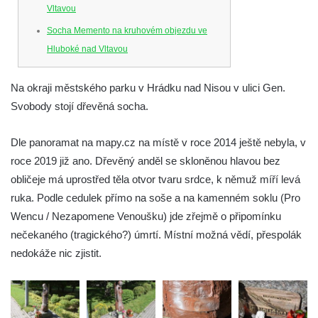
Vltavou
Socha Memento na kruhovém objezdu ve
Hluboké nad Vltavou
Socha Chalikotérium v ZOO Hluboká
Na okraji městského parku v Hrádku nad Nisou v ulici Gen.
Socha Smilodon v ZOO Hluboká
Svobody stojí dřevěná socha.
Socha Veledaněk v ZOO Hluboká
Socha Koroun bezzubý v ZOO Hluboká
Dle panoramat na mapy.cz na místě v roce 2014 ještě nebyla, v
Socha Plejtvák obrovský v ZOO Hluboká
roce 2019 již ano. Dřevěný anděl se skloněnou hlavou bez
obličeje má uprostřed těla otvor tvaru srdce, k němuž míří levá
Socha Medvěd jeskynní v ZOO Hluboká
ruka. Podle cedulek přímo na soše a na kamenném soklu (Pro
Socha Mamutí lebka v ZOO Hluboká
Wencu / Nezapomene Venoušku) jde zřejmě o připomínku
Socha Mamut srstnatý v ZOO Hluboká
nečekaného (tragického?) úmrtí. Místní možná vědí, přespolák
Socha Orel v ZOO Hluboká
nedokáže nic zjistit.
Socha Vydry si hrají v ZOO Hluboká
Socha Přátelství v ZOO Hluboká
Socha Matka příroda v ZOO Hluboká