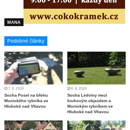
biskupské rezidenci v Českých
Budějovicích
Socha žáby u rybníčku na Náměstí v
MANA
Kamenném Újezdě
Pamětní kámen družebních obcí Kamenný
Podobné články
Újezd a Krauchthal v parku na Náměstí v
Kamenném Újezdě
Socha na náměstí J. V. Kamarýta ve
Velešíně
Pomník J. V. Kamarýta v Krumlovské ulici ve
Velešíně
7. 8. 2026
6. 8. 2026
Pamětní deska arcibiskupa Micara ve
Socha Posel na břehu
Socha Ledviny mezi
Munického rybníka ve
kruhovým objezdem a
vstupu do poutního místa Římov
Hluboké nad Vltavou
Munickým rybníkem ve
Plastika Koule v Gutenbergově ulici v
Hluboké nad Vltavou
Liberci
Pamětní deska Vojtěcha Kocmicha na