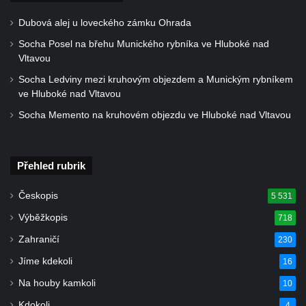
Socha Mladý slon v ZOO Leipzig
Dubová alej u loveckého zámku Ohrada
Socha Býk v ZOO Dresden
Socha Posel na břehu Munického rybníka ve Hluboké nad
Socha Uprchlý otrok bojuje s divokým psem
Vltavou
v ZOO Dresden
Socha Ledviny mezi kruhovým objezdem a Munickým rybníkem
Socha krokodýla v ZOO Dresden
ve Hluboké nad Vltavou
Socha slona v ZOO Dresden
Socha Memento na kruhovém objezdu ve Hluboké nad Vltavou
Socha Faun s medvíďaty v ZOO Dresden
Socha divokého prasete před vstupem do
ZOO Dresden
Přehled rubrik
Socha světce severně od Lužce nad
Českopis
5 531
Vltavou
Výběžkopis
718
Pamětní kámen revitalizace Vltavy Vraňany
Zahraničí
230
– Hořín u Lužce nad Vltavou
Jíme kdekoli
16
Strom svobody a památník 100 let republiky
a 30. výročí listopadu 1989 v Hrobčicích
Na houby kamkoli
10
Boží muka v parku před domem čp. 17 v
Kdokoli
4