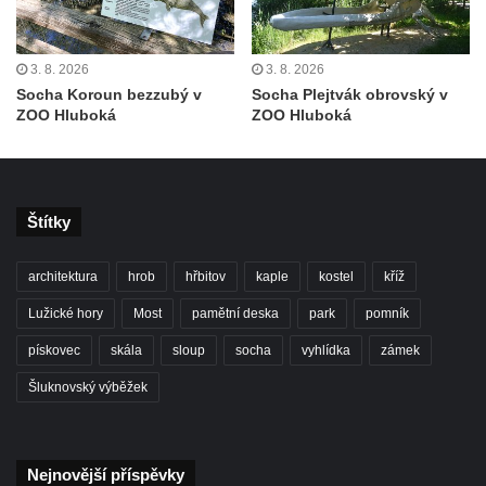
Socha ležícího koně v Sadech
Československé armády v Teplicích
3. 8. 2026
3. 8. 2026
Socha Medvídě v Tierpark Chemnitz
Socha Koroun bezzubý v
Socha Plejtvák obrovský v
ZOO Hluboká
ZOO Hluboká
Sochy Ležící žena v Tierpark Chemnitz
Sochy Ptáci v Tierpark Chemnitz
Socha Skupina jeřábů v Tierpark Chemnitz
Štítky
Socha Panter v ZOO Leipzig
Socha Dívka s mušlí v ZOO Leipzig
architektura
hrob
hřbitov
kaple
kostel
kříž
Socha Tygr v ZOO Leipzig
Lužické hory
Most
pamětní deska
park
pomník
Socha Atlet v ZOO Leipzig
pískovec
skála
sloup
socha
vyhlídka
zámek
Socha Marabu v ZOO Leipzig
Šluknovský výběžek
Busta Karla Maxe Schneidera v ZOO
Leipzig
Socha Iásón v ZOO Leipzig
Nejnovější příspěvky