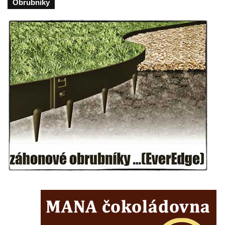
Obrubniky
Poslední dochovaný tramvajový sloup na
Pražské třídě v Českých Budějovicích
Socha Civilizovaní na Husově třídě v
Českých Budějovicích
Socha svatého Jana Nepomuckého Na
Sadech u Mlýnské stoky v Českých
Budějovicích
Sochy brouků u Mlýnské stoky v Českých
Budějovicích
Socha svatého Vincence Ferrerského na
nádvoří kláštera dominikánů v Českých
Budějovicích
Socha svatého Zachariáše na nádvoří
kláštera dominikánů v Českých
Budějovicích
Socha svatého Josefa na nádvoří kláštera