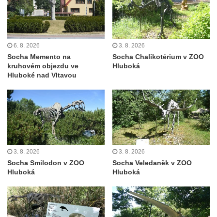
domě čp. 37 v ulici Betlém v Římově
Pomník na paměť zrušení roboty v Plavu
Socha vodníka v Plavu
6. 8. 2026
3. 8. 2026
Socha svatého Jana Nepomuckého v
Socha Memento na
Socha Chalikotérium v ZOO
Třebušíně
kruhovém objezdu ve
Hluboká
Hluboké nad Vltavou
Pamětní deska Johanna Nepomuka
Fischera na domě čp. 5/16 na třídě 9.
května v Rumburku
Pamětní deska Johanna Neumanna
severně od Tokáně
Obrázek svatého Huberta na buku svatého
3. 8. 2026
3. 8. 2026
Huberta
Socha Smilodon v ZOO
Socha Veledaněk v ZOO
Hluboká
Hluboká
Obrázek svatého Jakuba na skále u cesty
východně od Srbské Kamenice
Busta Jana Amose Komenského na domě
čp. 37 v Račicích