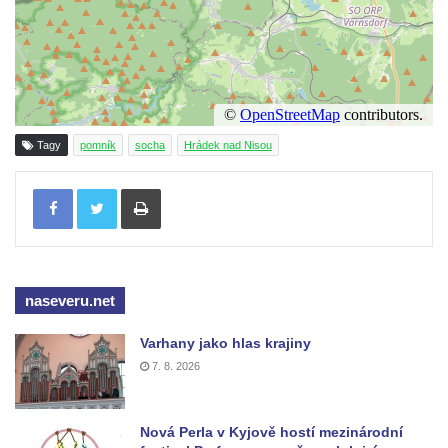
Socha Volavka v ZOO Hluboká
Flamingo trůn v ZOO Hluboká
Lavička Kůň Převalského v ZOO Hluboká
Lysá nad Labem, barokní město Šporkovo
Socha Opičákovník v ZOO Hluboká
Tagy
pomník
socha
Hrádek nad Nisou
Socha Roháč v ZOO Hluboká
Tisknout
Socha Mystik v ZOO Hluboká
Reliéf Rodina a práce na budově záložny
čp. 69/1 v Českých Budějovicích
Socha Jana Valeria Jirsíka u Černé věže v
naseveru.net
Českých Budějovicích
Socha Krista klesajícího pod křížem u
Varhany jako hlas krajiny
7. 8. 2026
kostela svatého Mikuláše v Českých
Budějovicích
Socha svatého Jana Nepomuckého u
Nová Perla v Kyjově hostí mezinárodní