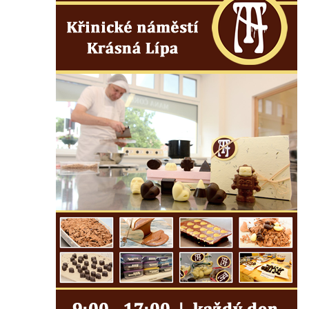
dominikánů v Českých Budějovicích
Socha svaté Anny na nádvoří kláštera
dominikánů v Českých Budějovicích
Socha svatého Dominika na nádvoří
kláštera dominikánů v Českých
Budějovicích
Sousoší Kalvárie před klášterem
dominikánů u Piaristického náměstí v
Českých Budějovicích
Socha svatého Václava u pramene v
Semilech
Pamětní deska Tomáše Garrigue Masaryka
na radnici v Českých Budějovicích
Pamětní deska na biskupské rezidenci v
Českých Budějovicích
Pamětní deska Josefa Hloucha na