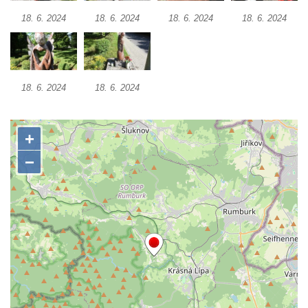
Socha Lišky v ZOO Hluboká
18. 6. 2024
18. 6. 2024
18. 6. 2024
18. 6. 2024
Socha Kudlanka v ZOO Hluboká
Socha Vlčice s mládětem v ZOO Hluboká
Socha Rys číhající na srnu v ZOO Hluboká
18. 6. 2024
18. 6. 2024
Socha Orlice v ZOO Hluboká
Socha Tygr v ZOO Hluboká
Socha Želva v ZOO Hluboká
Socha Kozorožec horský v ZOO Hluboká
Socha Včela v ZOO Hluboká
Socha Housenka v ZOO Hluboká
Socha Nosorožík v ZOO Hluboká
Socha Rosomák v ZOO Hluboká
Socha Beruška v ZOO Hluboká
Socha Vážka v ZOO Hluboká