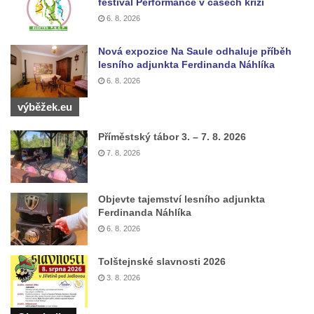
festival Performance v časech krizí
kostela svaté Rodiny v Českých
6. 8. 2026
Budějovicích
Socha S tebou v parku na Senovážném
Nová expozice Na Saule odhaluje příběh
náměstí v Českých Budějovicích
lesního adjunkta Ferdinanda Náhlíka
6. 8. 2026
Socha Tornádo v parku na Senovážném
náměstí v Českých Budějovicích
výběžek.eu
Sousoší Humanoidi na Lannově třídě v
Příměstský tábor 3. – 7. 8. 2026
Českých Budějovicích
7. 8. 2026
Pomník Vojtěcha Adalberta Lanny v parku
Na Sadech v Českých Budějovicích
Objevte tajemství lesního adjunkta
Pomník Přemysla Otakara II. v parku Na
Ferdinanda Náhlíka
Sadech v Českých Budějovicích
6. 8. 2026
Socha Mateřství v parku Na Sadech v
Českých Budějovicích
Tolštejnské slavnosti 2026
3. 8. 2026
Památník Otokara Mokrého v parku Na
Sadech v Českých Budějovicích