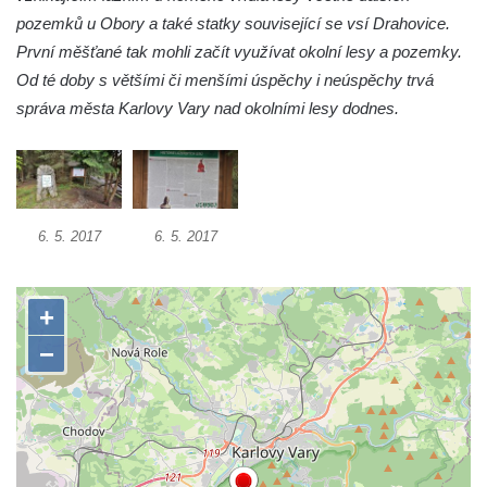
Socha Tygr v ZOO Hluboká
pozemků u Obory a také statky související se vsí Drahovice.
Socha Želva v ZOO Hluboká
První měšťané tak mohli začít využívat okolní lesy a pozemky.
Socha Kozorožec horský v ZOO Hluboká
Od té doby s většími či menšími úspěchy i neúspěchy trvá
správa města Karlovy Vary nad okolními lesy dodnes.
Socha Včela v ZOO Hluboká
Socha Housenka v ZOO Hluboká
Socha Nosorožík v ZOO Hluboká
Socha Rosomák v ZOO Hluboká
6. 5. 2017
6. 5. 2017
Socha Beruška v ZOO Hluboká
Socha Vážka v ZOO Hluboká
Socha Volavka v ZOO Hluboká
Flamingo trůn v ZOO Hluboká
Lavička Kůň Převalského v ZOO Hluboká
Lysá nad Labem, barokní město Šporkovo
Socha Opičákovník v ZOO Hluboká
Socha Roháč v ZOO Hluboká