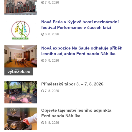
Sousoší Humanoidi na Lannově třídě v
7. 8. 2026
Českých Budějovicích
Pomník Vojtěcha Adalberta Lanny v parku
Nová Perla v Kyjově hostí mezinárodní
Na Sadech v Českých Budějovicích
festival Performance v časech krizí
Pomník Přemysla Otakara II. v parku Na
6. 8. 2026
Sadech v Českých Budějovicích
Nová expozice Na Saule odhaluje příběh
Socha Mateřství v parku Na Sadech v
lesního adjunkta Ferdinanda Náhlíka
Českých Budějovicích
6. 8. 2026
Památník Otokara Mokrého v parku Na
výběžek.eu
Sadech v Českých Budějovicích
Příměstský tábor 3. – 7. 8. 2026
Poslední dochovaný tramvajový sloup na
7. 8. 2026
Pražské třídě v Českých Budějovicích
Socha Civilizovaní na Husově třídě v
Českých Budějovicích
Objevte tajemství lesního adjunkta
Ferdinanda Náhlíka
Socha svatého Jana Nepomuckého Na
6. 8. 2026
Sadech u Mlýnské stoky v Českých