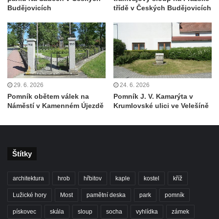
Socha Skupina jeřábů v Tierpark Chemnitz
Budějovicích
třídě v Českých Budějovicích
Socha Panter v ZOO Leipzig
Socha Dívka s mušlí v ZOO Leipzig
Socha Tygr v ZOO Leipzig
Socha Atlet v ZOO Leipzig
Socha Marabu v ZOO Leipzig
29. 6. 2026
24. 6. 2026
Busta Karla Maxe Schneidera v ZOO
Pomník obětem válek na
Pomník J. V. Kamarýta v
Náměstí v Kamenném Újezdě
Krumlovské ulici ve Velešíně
Leipzig
Socha Iásón v ZOO Leipzig
Socha Mladý slon v ZOO Leipzig
Socha Býk v ZOO Dresden
Štítky
Socha Uprchlý otrok bojuje s divokým psem
architektura
hrob
hřbitov
kaple
kostel
kříž
v ZOO Dresden
Lužické hory
Most
pamětní deska
park
pomník
Socha krokodýla v ZOO Dresden
Socha slona v ZOO Dresden
pískovec
skála
sloup
socha
vyhlídka
zámek