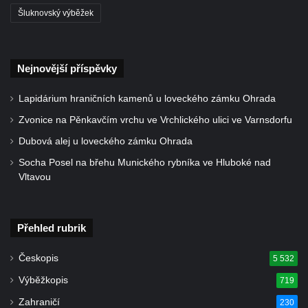
Socha Faun s medvíďaty v ZOO Dresden
Šluknovský výběžek
Socha divokého prasete před vstupem do
ZOO Dresden
Nejnovější příspěvky
Socha světce severně od Lužce nad
Vltavou
Lapidárium hraničních kamenů u loveckého zámku Ohrada
Pamětní kámen revitalizace Vltavy Vraňany
Zvonice na Pěnkavčím vrchu ve Vrchlického ulici ve Varnsdorfu
– Hořín u Lužce nad Vltavou
Dubová alej u loveckého zámku Ohrada
Strom svobody a památník 100 let republiky
Socha Posel na břehu Munického rybníka ve Hluboké nad
a 30. výročí listopadu 1989 v Hrobčicích
Vltavou
Boží muka v parku před domem čp. 17 v
Hrobčicích
Sochy „Klaun a dívenka“ v parku v centru
Přehled rubrik
Hrobčic
Českopis
5 532
Socha svatého Antonína poustevníka v
Výběžkopis
719
Mirošovicích
Zahraničí
230
Socha vodníka u požární nádrže v