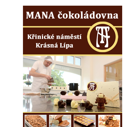
Sousoší Kalvárie před klášterem
dominikánů u Piaristického náměstí v
Českých Budějovicích
Socha svatého Václava u pramene v
Semilech
Pamětní deska Tomáše Garrigue Masaryka
na radnici v Českých Budějovicích
Pamětní deska na biskupské rezidenci v
Českých Budějovicích
Pamětní deska Josefa Hloucha na
biskupské rezidenci v Českých
Budějovicích
Socha žáby u rybníčku na Náměstí v
Kamenném Újezdě
Pamětní kámen družebních obcí Kamenný
Újezd a Krauchthal v parku na Náměstí v