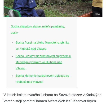
Sochy, skulptury, statue, reliéfy, památníky,
busty
Socha Posel na břehu Munického rybníka
ve Hluboké nad Vltavou
Socha Ledviny mezi kruhovým objezdem a
Munickým rybníkem ve Hluboké nad
Vltavou
Socha Memento na kruhovém objezdu ve
Hluboké nad Vltavou
Socha Chalikotérium v ZOO Hluboká
V lesích kolem svatého Linharta na Sovově stezce v Karlových
Socha Smilodon v ZOO Hluboká
Varech stojí pamětní kámen Městských lesů Karlovarských.
Socha Veledaněk v ZOO Hluboká