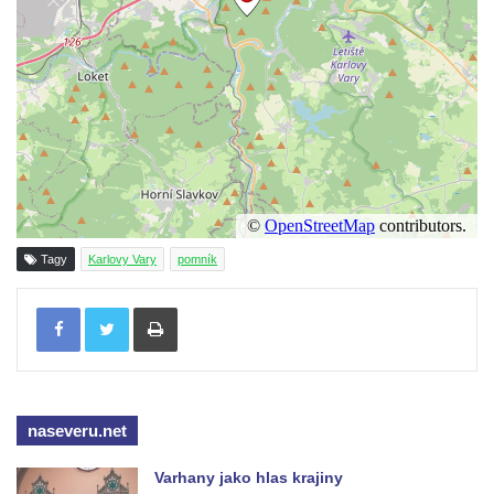
Socha Mystik v ZOO Hluboká
Reliéf Rodina a práce na budově záložny
čp. 69/1 v Českých Budějovicích
Socha Jana Valeria Jirsíka u Černé věže v
Českých Budějovicích
Socha Krista klesajícího pod křížem u
kostela svatého Mikuláše v Českých
Budějovicích
Tagy
Karlovy Vary
pomník
Socha svatého Jana Nepomuckého u
Tisknout
kostela svaté Rodiny v Českých
Budějovicích
Socha S tebou v parku na Senovážném
náměstí v Českých Budějovicích
naseveru.net
Socha Tornádo v parku na Senovážném
náměstí v Českých Budějovicích
Varhany jako hlas krajiny