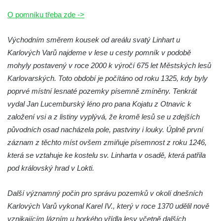
Socha Koroun bezzubý v ZOO Hluboká
O pomníku třeba zde ->
Socha Plejtvák obrovský v ZOO Hluboká
Východním směrem kousek od areálu svatý Linhart u
Socha Medvěd jeskynní v ZOO Hluboká
Karlových Varů najdeme v lese u cesty pomník v podobě
Socha Mamutí lebka v ZOO Hluboká
mohyly postavený v roce 2000 k výročí 675 let Městských lesů
Socha Mamut srstnatý v ZOO Hluboká
Karlovarských. Toto období je počítáno od roku 1325, kdy byly
Socha Orel v ZOO Hluboká
poprvé místní lesnaté pozemky písemně zmíněny. Tenkrát
Socha Vydry si hrají v ZOO Hluboká
vydal Jan Lucemburský léno pro pana Kojatu z Otnavic k
založení vsi a z listiny vyplývá, že kromě lesů se u zdejších
Socha Přátelství v ZOO Hluboká
původních osad nacházela pole, pastviny i louky. Úplně první
Socha Matka příroda v ZOO Hluboká
záznam z těchto míst ovšem zmiňuje písemnost z roku 1246,
Socha Lišky v ZOO Hluboká
která se vztahuje ke kostelu sv. Linharta v osadě, která patřila
Socha Kudlanka v ZOO Hluboká
pod královský hrad v Lokti.
Socha Vlčice s mládětem v ZOO Hluboká
Další významný počin pro správu pozemků v okolí dnešních
Socha Rys číhající na srnu v ZOO Hluboká
Karlových Varů vykonal Karel IV., který v roce 1370 udělil nově
Socha Orlice v ZOO Hluboká
vznikajícím lázním u horkého vřídla lesy včetně dalších