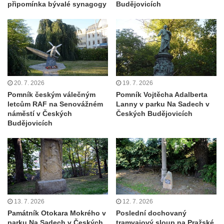
připomínka bývalé synagogy
Budějovicích
Fischera na domě čp. 5/16 na třídě 9.
května v Rumburku
Pamětní deska Johanna Neumanna
severně od Tokáně
Obrázek svatého Huberta na buku svatého
Huberta
20. 7. 2026
19. 7. 2026
Pomník českým válečným
Pomník Vojtěcha Adalberta
Obrázek svatého Jakuba na skále u cesty
letcům RAF na Senovážném
Lanny v parku Na Sadech v
východně od Srbské Kamenice
náměstí v Českých
Českých Budějovicích
Budějovicích
Busta Jana Amose Komenského na domě
čp. 37 v Račicích
Socha ležícího koně v Sadech
Československé armády v Teplicích
Socha Medvídě v Tierpark Chemnitz
Sochy Ležící žena v Tierpark Chemnitz
13. 7. 2026
12. 7. 2026
Sochy Ptáci v Tierpark Chemnitz
Památník Otokara Mokrého v
Poslední dochovaný
parku Na Sadech v Českých
tramvajový sloup na Pražské