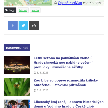
Socha svatého Zachariáše na nádvoří
kláštera dominikánů v Českých
Tagy
Mimoň
socha
Budějovicích
Tisknout
Socha svatého Josefa na nádvoří kláštera
dominikánů v Českých Budějovicích
Socha svaté Anny na nádvoří kláštera
dominikánů v Českých Budějovicích
naseveru.net
Socha svatého Dominika na nádvoří
kláštera dominikánů v Českých
Letní sezona na památkách vrcholí.
Hradozámecká noc nabídne večerní
Budějovicích
prohlídky i mimořádné zážitky
Sousoší Kalvárie před klášterem
5. 8. 2026
dominikánů u Piaristického náměstí v
Zoo Liberec poprvé rozmnožila kriticky
Českých Budějovicích
ohroženou listovnici přízračnou
5. 8. 2026
Socha svatého Václava u pramene v
Semilech
Liberecký kraj zahájil obnovu historických
Pamětní deska Tomáše Garrigue Masaryka
domů u Vodního hradu v České Lípě