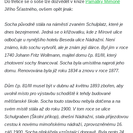
Socha Nosorožík v ZOO Hluboká
Do třetice se o soše lze dozvědět v knize
Památky Mimoně
Jiřího Šťastného, ovšem opět jinak:
Socha Rosomák v ZOO Hluboká
Socha Beruška v ZOO Hluboká
Socha původně stála na náměstí zvaném Schulplatz, které je
Socha Vážka v ZOO Hluboká
dnes bezejmenné. Jedná se o křižovatku, kde z Mírové ulice
Socha Volavka v ZOO Hluboká
odbočuje u nynějšího hotelu Beseda ulice Nádražní. Není
Flamingo trůn v ZOO Hluboká
známo, kdo sochu vytvořil, ale je znám její dárce. Byl jím v roce
1740 Johann Fritz Wollmann, majitel domu čp. 81/III, který
Lavička Kůň Převalského v ZOO Hluboká
zhotovení sochy financoval. Socha byla umístěna naproti jeho
Lysá nad Labem, barokní město Šporkovo
domu. Renovována byla již roku 1834 a znovu v roce 1877.
Socha Opičákovník v ZOO Hluboká
Socha Roháč v ZOO Hluboká
Dům čp. 81/III musel být v dubnu až květnu 1893 zbořen, aby
Socha Mystik v ZOO Hluboká
uvolnil místo pro výstavbu schodiště k tehdy budované
měšťanské škole. Socha touto stavbou nebyla dotčena a na
Reliéf Rodina a práce na budově záložny
svém místě stála až do roku 1900. V tom roce se ulice
čp. 69/1 v Českých Budějovicích
Schulgraben (Školní příkop), dnešní Nádražní, stala příjezdovou
Socha Jana Valeria Jirsíka u Černé věže v
cestou k novému mimoňskému nádraží, zprovozněnému 16.
Českých Budějovicích
září 1900. Socha překážela vzrůstající dopravě. Byla proto 24.