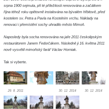
Socha Krista klesajícího pod křížem u
srpna 1900 sejmuta, při té příležitosti renovována a začátkem
kostela svatého Mikuláše v Českých
října téhož roku opětovně instalována na bývalém hřbitově, před
Budějovicích
kostelem sv. Petra a Pavla na Kostelním vrchu. Náklady na
Socha svatého Jana Nepomuckého u
renovaci i přemístění sochy uhradilo město Mimoň.
kostela svaté Rodiny v Českých
Budějovicích
Naposledy byla socha renovována na jaře 2011 českolipským
Socha S tebou v parku na Senovážném
restaurátorem Janem Fedorčákem. Následně ji 16. května 2011
náměstí v Českých Budějovicích
nově vysvětil mimoňský farář Václav Horniak.
Socha Tornádo v parku na Senovážném
Tak si vyberte.
náměstí v Českých Budějovicích
Sousoší Humanoidi na Lannově třídě v
Českých Budějovicích
Pomník Vojtěcha Adalberta Lanny v parku
Na Sadech v Českých Budějovicích
29. 8. 2011
30. 12. 2014
30. 12. 2014
Pomník Přemysla Otakara II. v parku Na
Sadech v Českých Budějovicích