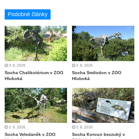
Busta Karla Maxe Schneidera v ZOO
Podobné články
Leipzig
Socha Iásón v ZOO Leipzig
Socha Mladý slon v ZOO Leipzig
Socha Býk v ZOO Dresden
Socha Uprchlý otrok bojuje s divokým psem
v ZOO Dresden
3. 8. 2026
3. 8. 2026
Socha Chalikotérium v ZOO
Socha Smilodon v ZOO
Socha krokodýla v ZOO Dresden
Hluboká
Hluboká
Socha slona v ZOO Dresden
Socha Faun s medvíďaty v ZOO Dresden
Socha divokého prasete před vstupem do
ZOO Dresden
Socha světce severně od Lužce nad
3. 8. 2026
3. 8. 2026
Vltavou
Socha Veledaněk v ZOO
Socha Koroun bezzubý v
Pamětní kámen revitalizace Vltavy Vraňany