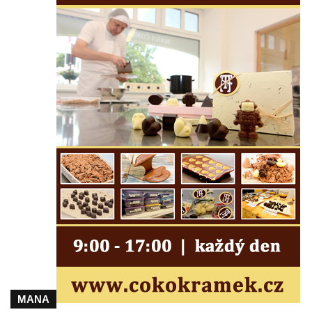
Obrázek svatého Jakuba na skále u cesty
východně od Srbské Kamenice
Busta Jana Amose Komenského na domě
čp. 37 v Račicích
Socha ležícího koně v Sadech
Československé armády v Teplicích
Socha Medvídě v Tierpark Chemnitz
Sochy Ležící žena v Tierpark Chemnitz
Sochy Ptáci v Tierpark Chemnitz
Socha Skupina jeřábů v Tierpark Chemnitz
Socha Panter v ZOO Leipzig
Socha Dívka s mušlí v ZOO Leipzig
Socha Tygr v ZOO Leipzig
Socha Atlet v ZOO Leipzig
MANA
Socha Marabu v ZOO Leipzig