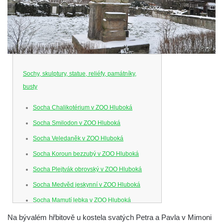
Sochy, skulptury, statue, reliéfy, památníky,
busty
Socha Chalikotérium v ZOO Hluboká
Socha Smilodon v ZOO Hluboká
Socha Veledaněk v ZOO Hluboká
Socha Koroun bezzubý v ZOO Hluboká
Socha Plejtvák obrovský v ZOO Hluboká
Socha Medvěd jeskynní v ZOO Hluboká
Socha Mamutí lebka v ZOO Hluboká
Socha Mamut srstnatý v ZOO Hluboká
Na bývalém hřbitově u kostela svatých Petra a Pavla v Mimoni