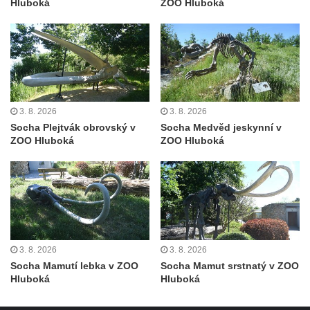
Hluboká
ZOO Hluboká
– Hořín u Lužce nad Vltavou
Strom svobody a památník 100 let republiky
a 30. výročí listopadu 1989 v Hrobčicích
Boží muka v parku před domem čp. 17 v
Hrobčicích
3. 8. 2026
3. 8. 2026
Sochy „Klaun a dívenka“ v parku v centru
Socha Plejtvák obrovský v
Socha Medvěd jeskynní v
Hrobčic
ZOO Hluboká
ZOO Hluboká
Socha svatého Antonína poustevníka v
Mirošovicích
Socha vodníka u požární nádrže v
Mirošovicích
Socha býka před areálem firmy 2JCP v
3. 8. 2026
3. 8. 2026
Račicích
Socha Mamutí lebka v ZOO
Socha Mamut srstnatý v ZOO
Povodňový sloup II. v Dobříni
Hluboká
Hluboká
Povodňový sloup I. v Dobříni