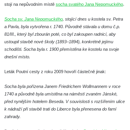
stojí na nepůvodním místě
socha svatého Jana Nepomuckého
.
Socha Orel v ZOO Hluboká
Socha Vydry si hrají v ZOO Hluboká
Socha sv. Jana Nepomuckého
, stojící dnes u kostela sv. Petra
Socha Přátelství v ZOO Hluboká
a Pavla, byla vytvořena r. 1740. Původně stávala u domu č.p.
Socha Matka příroda v ZOO Hluboká
81/III., který byl zbourán poté, co byl zakoupen radnicí, aby
Socha Lišky v ZOO Hluboká
ustoupil stavbě nové školy (1893–1894), konkrétně jejímu
schodišti. Socha byla r. 1900 přemístěna ke kostelu na svoje
Socha Kudlanka v ZOO Hluboká
dnešní místo.
Socha Vlčice s mládětem v ZOO Hluboká
Socha Rys číhající na srnu v ZOO Hluboká
Leták Poutní cesty z roku 2009 hovoří částečně jinak:
Socha Orlice v ZOO Hluboká
Socha Tygr v ZOO Hluboká
Socha byla pořízena Janem Friedrichem Wollmannem v roce
1740 a původně byla umístěna na náměstí zvaném Jánské,
Socha Želva v ZOO Hluboká
před nynějším hotelem Beseda. V souvislosti s rozšířením ulice
Socha Kozorožec horský v ZOO Hluboká
k nádraží při stavbě trati do Liberce byla přenesena do farní
Socha Včela v ZOO Hluboká
zahrady.
Socha Housenka v ZOO Hluboká