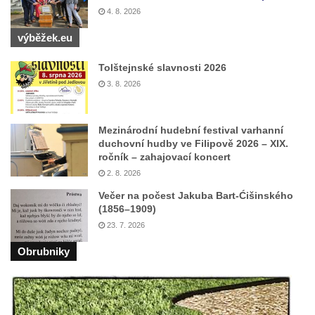
na radnici v Českých Budějovicích
4. 8. 2026
Pamětní deska na biskupské rezidenci v
výběžek.eu
Českých Budějovicích
Tolštejnské slavnosti 2026
Pamětní deska Josefa Hloucha na
3. 8. 2026
biskupské rezidenci v Českých
Budějovicích
Socha žáby u rybníčku na Náměstí v
Mezinárodní hudební festival varhanní
duchovní hudby ve Filipově 2026 – XIX.
Kamenném Újezdě
ročník – zahajovací koncert
Pamětní kámen družebních obcí Kamenný
2. 8. 2026
Újezd a Krauchthal v parku na Náměstí v
Večer na počest Jakuba Bart-Ćišinského
Kamenném Újezdě
(1856–1909)
23. 7. 2026
Socha na náměstí J. V. Kamarýta ve
Velešíně
Obrubniky
Pomník J. V. Kamarýta v Krumlovské ulici ve
Velešíně
Pamětní deska arcibiskupa Micara ve