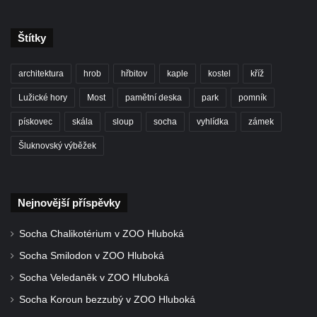
Pamětní kámen vodního díla Josefův Důl
Socha svatého Floriána na domě čp. 3 v
Štítky
Oparnu
Socha svaté Anny u domu čp. 3 v Oparnu
architektura
hrob
hřbitov
kaple
kostel
kříž
Lavička Václava Havla v Pardubicích
Lužické hory
Most
pamětní deska
park
pomník
Lavička Václava Havla v Novém Boru
pískovec
skála
sloup
socha
vyhlídka
zámek
Lavička Václava Havla v Krásné Lípě
Šluknovský výběžek
Upoutávka JduHřebenovkou u parkoviště
na Mezní Louce
Kamenný obelisk na vyhlídce u Pravčické
Nejnovější příspěvky
brány
Socha Chalikotérium v ZOO Hluboká
Sousoší svatého Václava, svatého Floriána
Socha Smilodon v ZOO Hluboká
a svatého Jana Nepomuckého východně
od Mezné
Socha Veledaněk v ZOO Hluboká
Socha vodníka na trase naučné stezky v
Socha Koroun bezzubý v ZOO Hluboká
Srbské Kamenici