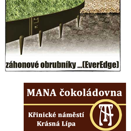
vstupu do poutního místa Římov
Plastika Koule v Gutenbergově ulici v
Liberci
Pamětní deska Vojtěcha Kocmicha na
domě čp. 37 v ulici Betlém v Římově
Pomník na paměť zrušení roboty v Plavu
Socha vodníka v Plavu
Socha svatého Jana Nepomuckého v
Třebušíně
Pamětní deska Johanna Nepomuka
Fischera na domě čp. 5/16 na třídě 9.
května v Rumburku
Pamětní deska Johanna Neumanna
severně od Tokáně
Obrázek svatého Huberta na buku svatého
Huberta