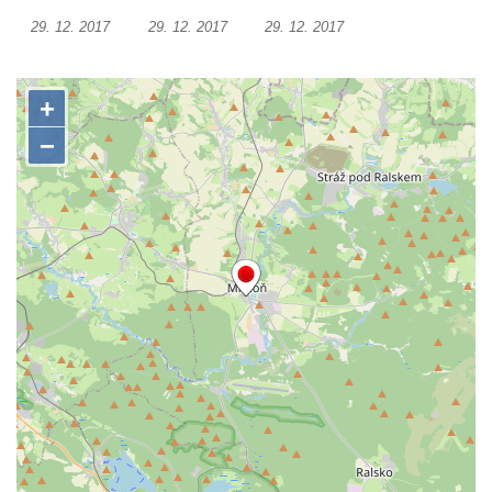
Socha Mateřství v parku Na Sadech v
29. 12. 2017
29. 12. 2017
29. 12. 2017
Českých Budějovicích
Památník Otokara Mokrého v parku Na
Sadech v Českých Budějovicích
Poslední dochovaný tramvajový sloup na
Pražské třídě v Českých Budějovicích
Socha Civilizovaní na Husově třídě v
Českých Budějovicích
Socha svatého Jana Nepomuckého Na
Sadech u Mlýnské stoky v Českých
Budějovicích
Sochy brouků u Mlýnské stoky v Českých
Budějovicích
Socha svatého Vincence Ferrerského na
nádvoří kláštera dominikánů v Českých
Budějovicích