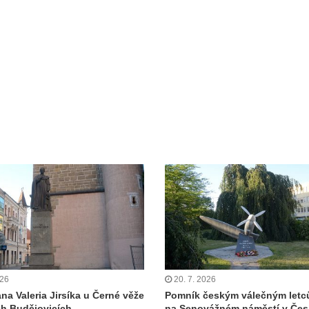
026
20. 7. 2026
na Valeria Jirsíka u Černé věže
Pomník českým válečným let
h Budějovicích
na Senovážném náměstí v Če