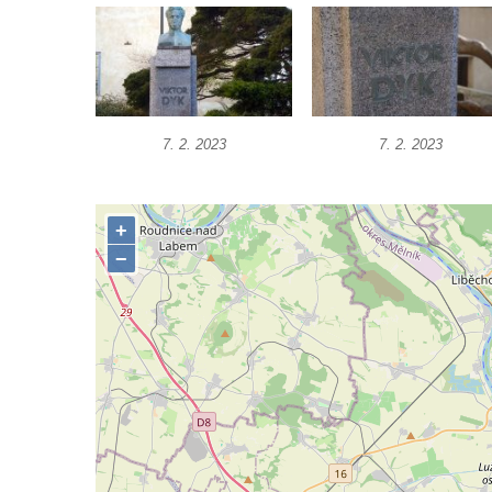
Socha Vydry si hrají v ZOO Hluboká
Socha Přátelství v ZOO Hluboká
Socha Matka příroda v ZOO Hluboká
Socha Lišky v ZOO Hluboká
7. 2. 2023
7. 2. 2023
Socha Kudlanka v ZOO Hluboká
Socha Vlčice s mládětem v ZOO Hluboká
Socha Rys číhající na srnu v ZOO Hluboká
Socha Orlice v ZOO Hluboká
Socha Tygr v ZOO Hluboká
Socha Želva v ZOO Hluboká
Socha Kozorožec horský v ZOO Hluboká
Socha Včela v ZOO Hluboká
Socha Housenka v ZOO Hluboká
Socha Nosorožík v ZOO Hluboká