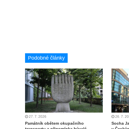
kostela svatého Mikuláše v Českých
Budějovicích
Socha svatého Jana Nepomuckého u
kostela svaté Rodiny v Českých
Budějovicích
Socha S tebou v parku na Senovážném
náměstí v Českých Budějovicích
Podobné články
Socha Tornádo v parku na Senovážném
náměstí v Českých Budějovicích
Sousoší Humanoidi na Lannově třídě v
Českých Budějovicích
Pomník Vojtěcha Adalberta Lanny v parku
Na Sadech v Českých Budějovicích
Pomník Přemysla Otakara II. v parku Na
Sadech v Českých Budějovicích
27. 7. 2026
26. 7. 2
Památník obětem okupačního
Socha Ja
Socha Mateřství v parku Na Sadech v
transportu a připomínka bývalé
v Českýc