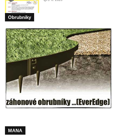
Obrubniky
MANA