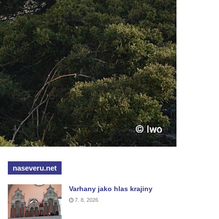
naseveru.net
Varhany jako hlas krajiny
7. 8. 2026