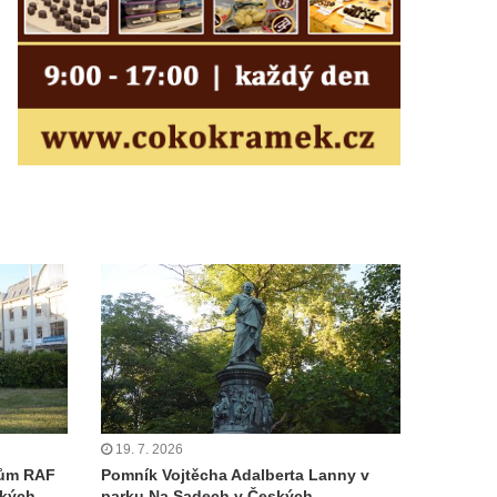
19. 7. 2026
cům RAF
Pomník Vojtěcha Adalberta Lanny v
ských
parku Na Sadech v Českých