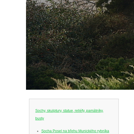
Sochy, skulptury, statue, reliéfy, památníky,
busty
Socha Posel na břehu Munického rybníka