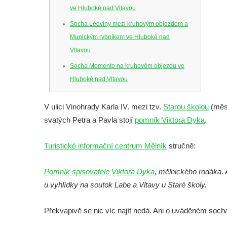
ve Hluboké nad Vltavou
Socha Ledviny mezi kruhovým objezdem a
Munickým rybníkem ve Hluboké nad
Vltavou
Socha Memento na kruhovém objezdu ve
Hluboké nad Vltavou
Socha Chalikotérium v ZOO Hluboká
V ulici Vinohrady Karla IV. mezi tzv.
Starou školou
(měst
Socha Smilodon v ZOO Hluboká
svatých Petra a Pavla stojí
pomník Viktora Dyka
.
Socha Veledaněk v ZOO Hluboká
Socha Koroun bezzubý v ZOO Hluboká
Turistické informační centrum Mělník
stručně:
Socha Plejtvák obrovský v ZOO Hluboká
Pomník spisovatele Viktora Dyka
, mělnického rodáka. 
Socha Medvěd jeskynní v ZOO Hluboká
u vyhlídky na soutok Labe a Vltavy u Staré školy.
Socha Mamutí lebka v ZOO Hluboká
Socha Mamut srstnatý v ZOO Hluboká
Překvapivě se nic víc najít nedá. Ani o uváděném socha
Socha Orel v ZOO Hluboká