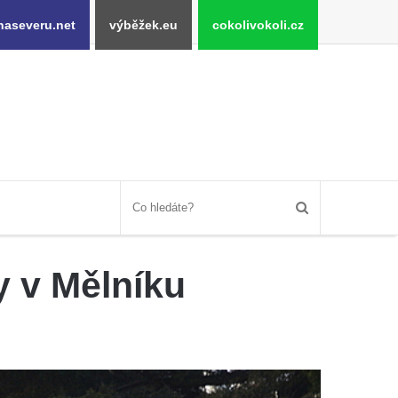
naseveru.net
výběžek.eu
cokolivokoli.cz
y v Mělníku