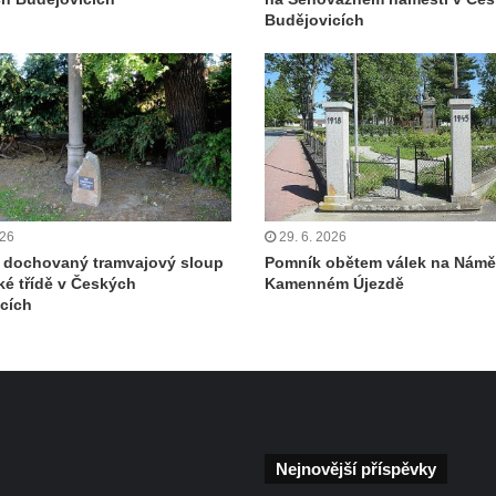
Budějovicích
026
29. 6. 2026
 dochovaný tramvajový sloup
Pomník obětem válek na Náměs
ké třídě v Českých
Kamenném Újezdě
cích
Nejnovější příspěvky