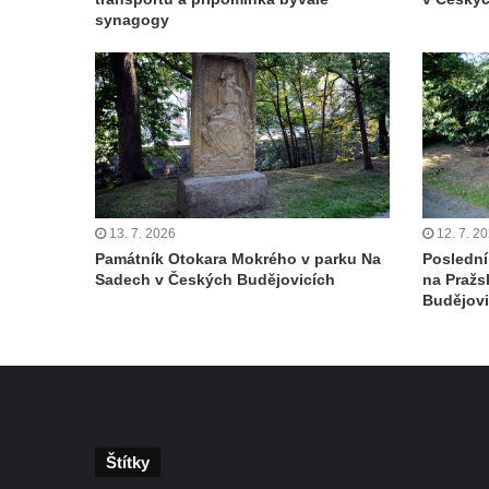
Českých Budějovicích
synagogy
Památník Otokara Mokrého v parku Na
Sadech v Českých Budějovicích
Poslední dochovaný tramvajový sloup na
Pražské třídě v Českých Budějovicích
Socha Civilizovaní na Husově třídě v
Českých Budějovicích
Socha svatého Jana Nepomuckého Na
13. 7. 2026
12. 7. 2
Památník Otokara Mokrého v parku Na
Poslední
Sadech u Mlýnské stoky v Českých
Sadech v Českých Budějovicích
na Pražs
Budějovicích
Budějovi
Sochy brouků u Mlýnské stoky v Českých
Budějovicích
Socha svatého Vincence Ferrerského na
nádvoří kláštera dominikánů v Českých
Budějovicích
Štítky
Socha svatého Zachariáše na nádvoří