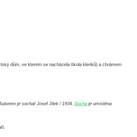
ský dům, ve kterém se nacházela škola kleriků) a chrámem
Autorem je sochař Josef Jílek / 1934.
Socha
je umístěna
ři.