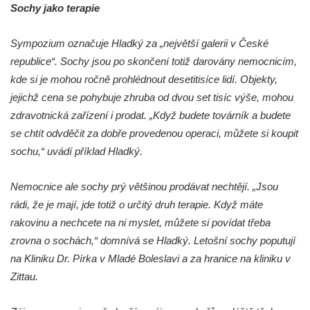
Sochy jako terapie
května v Rumburku
Pamětní deska Johanna Neumanna
Sympozium označuje Hladký za „největší galerii v České
severně od Tokáně
republice“. Sochy jsou po skončení totiž darovány nemocnicím,
Obrázek svatého Huberta na buku svatého
kde si je mohou ročně prohlédnout desetitisíce lidí. Objekty,
Huberta
jejichž cena se pohybuje zhruba od dvou set tisíc výše, mohou
Obrázek svatého Jakuba na skále u cesty
zdravotnická zařízení i prodat. „Když budete továrník a budete
východně od Srbské Kamenice
se chtít odvděčit za dobře provedenou operaci, můžete si koupit
Busta Jana Amose Komenského na domě
sochu,“ uvádí příklad Hladký.
čp. 37 v Račicích
Nemocnice ale sochy prý většinou prodávat nechtějí. „Jsou
Socha ležícího koně v Sadech
rádi, že je mají, jde totiž o určitý druh terapie. Když máte
Československé armády v Teplicích
rakovinu a nechcete na ni myslet, můžete si povídat třeba
Socha Medvídě v Tierpark Chemnitz
zrovna o sochách,“ domnívá se Hladký. Letošní sochy poputují
Sochy Ležící žena v Tierpark Chemnitz
na Kliniku Dr. Pírka v Mladé Boleslavi a za hranice na kliniku v
Sochy Ptáci v Tierpark Chemnitz
Zittau.
Socha Skupina jeřábů v Tierpark Chemnitz