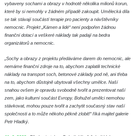
Socha Želva v ZOO Hluboká
vybaveny sochami a obrazy v hodnotě několika milionů korun,
Socha Kozorožec horský v ZOO Hluboká
které by si nemohly v žádném případě zakoupit. Umělecká díla
se tak stávají součástí terapie pro pacienty a návštěvníky
Socha Včela v ZOO Hluboká
nemocnic. Projekt „Kámen a lidé“ není podpořen žádnou
Socha Housenka v ZOO Hluboká
finanční dotací a veškeré náklady tak padají na bedra
Socha Nosorožík v ZOO Hluboká
organizátorů a nemocnic.
Socha Rosomák v ZOO Hluboká
Socha Beruška v ZOO Hluboká
„Sochy a obrazy z projektu předáváme darem do nemocnic, ale
nemáme finanční zdroje na to, abychom zaplatili technické
Socha Vážka v ZOO Hluboká
náklady na transport soch, betonové základy pod ně, ani třeba
Socha Volavka v ZOO Hluboká
na to, abychom důstojně ubytovali všechny umělce. Naší
Flamingo trůn v ZOO Hluboká
snahou ovšem je opravdu svobodně tvořit a prezentovat naší
Lavička Kůň Převalského v ZOO Hluboká
zem, jako kulturní součást Evropy. Bohužel umělci nemohou
Lysá nad Labem, barokní město Šporkovo
stávkovat, mohou pouze tvořit a zachytit současný stav naší
společnosti a to může někoho pěkně zlobit!“ říká majitel galerie
Socha Opičákovník v ZOO Hluboká
Petr Hladký.
Socha Roháč v ZOO Hluboká
Socha Mystik v ZOO Hluboká