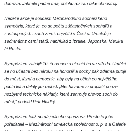
domova. Jakmile padne tma, oblohu rozzáří také ohňostroj.
Socha býka před areálem firmy 2JCP v
Račicích
Nedělní akce je součástí Mezinárodního sochařského
Povodňový sloup II. v Dobříni
sympózia, které je, co do počtu zúčastněných sochařů a
Povodňový sloup I. v Dobříni
zastoupených cizích zemí, největší v Česku. Umělců je
Pamětní kámen vodního díla Josefův Důl
sedmnáct z osmi států, například z Izraele, Japonska, Mexika
či Ruska.
Socha svatého Floriána na domě čp. 3 v
Oparnu
Sympózium zahájili 10. července a ukončí ho ve středu. Umělci
Socha svaté Anny u domu čp. 3 v Oparnu
se ho účastní bez nároku na honorář a sochy pak zdarma putují
Lavička Václava Havla v Pardubicích
do měst, lázní a nemocnic, aby byly na očích co největšího
Lavička Václava Havla v Novém Boru
počtu lidí a dělaly jim radost. „Necháváme si proplatit pouze
Lavička Václava Havla v Krásné Lípě
nezbytné technické náklady, které zahrnuje převoz soch do
měst,“ podotkl Petr Hladký.
Upoutávka JduHřebenovkou u parkoviště
na Mezní Louce
Sympózium totiž nemá jediného sponzora. Přesto to jeho
Kamenný obelisk na vyhlídce u Pravčické
pořadatelé – Mezinárodní umělecká společnost o. p. s a Galerie
brány