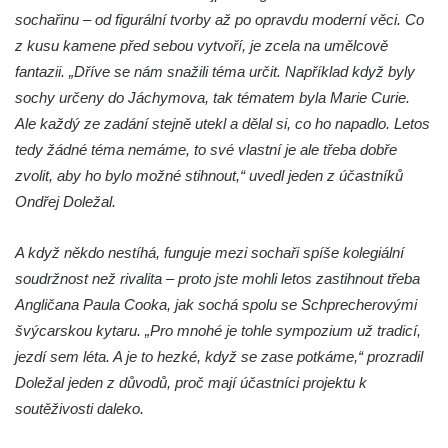
Socha na náměstí J. V. Kamarýta ve
sochařinu – od figurální tvorby až po opravdu moderní věci. Co
Velešíně
z kusu kamene před sebou vytvoří, je zcela na umělcově
Pomník J. V. Kamarýta v Krumlovské ulici ve
fantazii. „Dříve se nám snažili téma určit. Například když byly
Velešíně
sochy určeny do Jáchymova, tak tématem byla Marie Curie.
Pamětní deska arcibiskupa Micara ve
Ale každý ze zadání stejně utekl a dělal si, co ho napadlo. Letos
vstupu do poutního místa Římov
tedy žádné téma nemáme, to své vlastní je ale třeba dobře
Plastika Koule v Gutenbergově ulici v
zvolit, aby ho bylo možné stihnout,“ uvedl jeden z účastníků
Liberci
Ondřej Doležal.
Pamětní deska Vojtěcha Kocmicha na
A když někdo nestíhá, funguje mezi sochaři spíše kolegiální
domě čp. 37 v ulici Betlém v Římově
soudržnost než rivalita – proto jste mohli letos zastihnout třeba
Pomník na paměť zrušení roboty v Plavu
Angličana Paula Cooka, jak sochá spolu se Schprecherovými
Socha vodníka v Plavu
švýcarskou kytaru. „Pro mnohé je tohle sympozium už tradicí,
Socha svatého Jana Nepomuckého v
jezdí sem léta. A je to hezké, když se zase potkáme,“ prozradil
Třebušíně
Doležal jeden z důvodů, proč mají účastníci projektu k
Pamětní deska Johanna Nepomuka
soutěživosti daleko.
Fischera na domě čp. 5/16 na třídě 9.