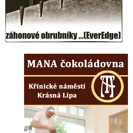
Vilémově
Socha svatého Jana Nepomuckého na
schodišti ke kostelu Nanebevzetí Panny
Marie ve Vilémově
Socha svatého Šebestiána na schodišti ke
kostelu Nanebevzetí Panny Marie ve
Vilémově
Socha svatého Václava na schodišti ke
kostelu Nanebevzetí Panny Marie ve
Vilémově
Socha svaté Rosalie (Rozálie) na schodišti
ke kostelu Nanebevzetí Panny Marie ve
Vilémově
Socha svatého Vojtěcha na schodišti ke
kostelu Nanebevzetí Panny Marie ve
Vilémově