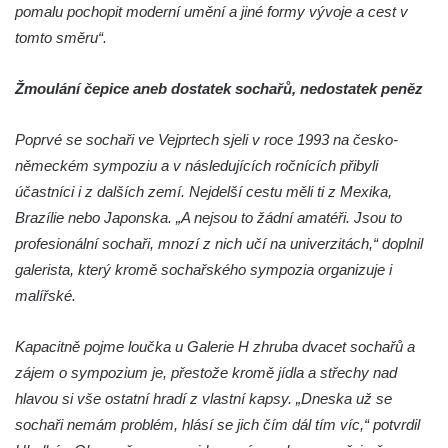
Sochy brouků u Mlýnské stoky v Českých
pomalu pochopit moderní umění a jiné formy vývoje a cest v
Budějovicích
tomto směru“.
Socha svatého Vincence Ferrerského na
nádvoří kláštera dominikánů v Českých
Žmoulání čepice aneb dostatek sochařů, nedostatek peněz
Budějovicích
Poprvé se sochaři ve Vejprtech sjeli v roce 1993 na česko-
Socha svatého Zachariáše na nádvoří
německém sympoziu a v následujících ročnících přibyli
kláštera dominikánů v Českých
účastníci i z dalších zemí. Nejdelší cestu měli ti z Mexika,
Budějovicích
Brazílie nebo Japonska. „A nejsou to žádní amatéři. Jsou to
Socha svatého Josefa na nádvoří kláštera
profesionální sochaři, mnozí z nich učí na univerzitách,“ doplnil
dominikánů v Českých Budějovicích
galerista, který kromě sochařského sympozia organizuje i
Socha svaté Anny na nádvoří kláštera
malířské.
dominikánů v Českých Budějovicích
Socha svatého Dominika na nádvoří
Kapacitně pojme loučka u Galerie H zhruba dvacet sochařů a
kláštera dominikánů v Českých
zájem o sympozium je, přestože kromě jídla a střechy nad
Budějovicích
hlavou si vše ostatní hradí z vlastní kapsy. „Dneska už se
Sousoší Kalvárie před klášterem
sochaři nemám problém, hlásí se jich čím dál tím víc,“ potvrdil
dominikánů u Piaristického náměstí v