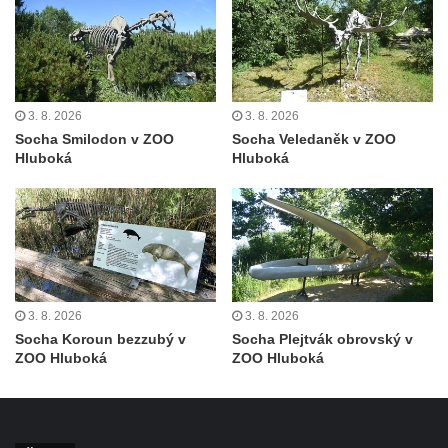
na třídě T. G. Masaryka v Novém Boru
Reliéf Jeden den ze života horníka na
průčelí Hornického domu v Sokolově
Sousoší Kosmonauti u stanice metra Háje
3. 8. 2026
3. 8. 2026
Pomník v expozici Hornického muzea
Socha Smilodon v ZOO
Socha Veledaněk v ZOO
Hluboká
Hluboká
Krásno
Pomník Mistra Jana Husa na Husově
náměstí v Kněževsi
Socha svatého Františka Xaverského u
kostela svatého Jakuba Většího v Kněževsi
Socha sedící dívky u jezírka ve
3. 8. 2026
3. 8. 2026
Dvořákových sadech v Karlových Varech
Socha Koroun bezzubý v
Socha Plejtvák obrovský v
ZOO Hluboká
ZOO Hluboká
Socha Krista bičovaného u domu čp. 416 v
ulici Dr. Edvarda Beneše ve Šluknově
Sousoší Rozhovor v Zámecké ulici v
Teplicích nad Metují