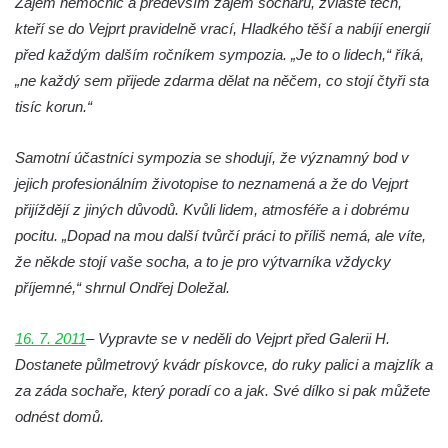
Zájem nemocnic a především zájem sochařů, zvláště těch,
Socha Panter v ZOO Leipzig
kteří se do Vejprt pravidelně vrací, Hladkého těší a nabíjí energií
Socha Dívka s mušlí v ZOO Leipzig
před každým dalším ročníkem sympozia. „Je to o lidech,“ říká,
Socha Tygr v ZOO Leipzig
„ne každý sem přijede zdarma dělat na něčem, co stojí čtyři sta
Socha Atlet v ZOO Leipzig
tisíc korun.“
Socha Marabu v ZOO Leipzig
Samotní účastníci sympozia se shodují, že významný bod v
Busta Karla Maxe Schneidera v ZOO
jejich profesionálním životopise to neznamená a že do Vejprt
Leipzig
přijíždějí z jiných důvodů. Kvůli lidem, atmosféře a i dobrému
Socha Iásón v ZOO Leipzig
pocitu. „Dopad na mou další tvůrčí práci to příliš nemá, ale víte,
Socha Mladý slon v ZOO Leipzig
že někde stojí vaše socha, a to je pro výtvarníka vždycky
Socha Býk v ZOO Dresden
příjemné,“ shrnul Ondřej Doležal.
Socha Uprchlý otrok bojuje s divokým psem
v ZOO Dresden
16. 7. 2011
– Vypravte se v neděli do Vejprt před Galerii H.
Dostanete půlmetrový kvádr pískovce, do ruky palici a majzlík a
Socha krokodýla v ZOO Dresden
za záda sochaře, který poradí co a jak. Své dílko si pak můžete
Socha slona v ZOO Dresden
odnést domů.
Socha Faun s medvíďaty v ZOO Dresden