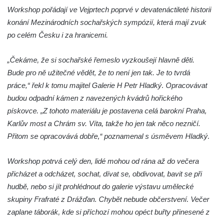
Socha divokého prasete před vstupem do
Workshop pořádají ve Vejprtech poprvé v devatenáctileté historii
ZOO Dresden
konání Mezinárodních sochařských sympózií, která mají zvuk
Socha světce severně od Lužce nad
po celém Česku i za hranicemi.
Vltavou
„Čekáme, že si sochařské řemeslo vyzkoušejí hlavně děti.
Pamětní kámen revitalizace Vltavy Vraňany
Bude pro ně užitečné vědět, že to není jen tak. Je to tvrdá
– Hořín u Lužce nad Vltavou
práce,“ řekl k tomu majitel Galerie H Petr Hladký. Opracovávat
Strom svobody a památník 100 let republiky
budou odpadní kámen z navezených kvádrů hořického
a 30. výročí listopadu 1989 v Hrobčicích
pískovce. „Z tohoto materiálu je postavena celá barokní Praha,
Boží muka v parku před domem čp. 17 v
Karlův most a Chrám sv. Víta, takže ho jen tak něco nezničí.
Hrobčicích
Přitom se opracovává dobře,“ poznamenal s úsměvem Hladký.
Sochy „Klaun a dívenka“ v parku v centru
Hrobčic
Workshop potrvá celý den, lidé mohou od rána až do večera
Socha svatého Antonína poustevníka v
přicházet a odcházet, sochat, dívat se, obdivovat, bavit se při
Mirošovicích
hudbě, nebo si jít prohlédnout do galerie výstavu umělecké
skupiny Frafraté z Drážďan. Chybět nebude občerstvení. Večer
Socha vodníka u požární nádrže v
zaplane táborák, kde si příchozí mohou opéct buřty přinesené z
Mirošovicích