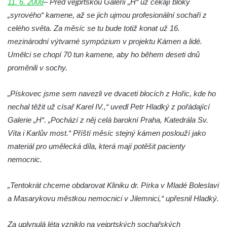
11. 6. 2008
– Před vejprtskou Galerií „H“ už čekají bloky
Reliéf Rodina a práce na budově záložny
„syrového“ kamene, až se jich ujmou profesionální sochaři z
čp. 69/1 v Českých Budějovicích
celého světa. Za měsíc se tu bude totiž konat už 16.
Socha Jana Valeria Jirsíka u Černé věže v
mezinárodní výtvarné sympózium v projektu Kámen a lidé.
Českých Budějovicích
Umělci se chopí 70 tun kamene, aby ho během deseti dnů
proměnili v sochy.
Socha Krista klesajícího pod křížem u
kostela svatého Mikuláše v Českých
„Pískovec jsme sem navezli ve dvaceti blocích z Hořic, kde ho
Budějovicích
nechal těžit už císař Karel IV.,“ uvedl Petr Hladký z pořádající
Socha svatého Jana Nepomuckého u
Galerie „H“. „Pochází z něj celá barokní Praha, Katedrála Sv.
kostela svaté Rodiny v Českých
Víta i Karlův most.“ Příští měsíc stejný kámen poslouží jako
Budějovicích
materiál pro umělecká díla, která mají potěšit pacienty
Socha S tebou v parku na Senovážném
nemocnic.
náměstí v Českých Budějovicích
Socha Tornádo v parku na Senovážném
„Tentokrát chceme obdarovat Kliniku dr. Pírka v Mladé Boleslavi
náměstí v Českých Budějovicích
a Masarykovu městkou nemocnici v Jilemnici,“ upřesnil Hladký.
Sousoší Humanoidi na Lannově třídě v
Za uplynulá léta vzniklo na vejprtských sochařských
Českých Budějovicích