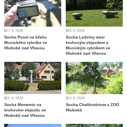
Socha Piety v Okružní ulici ve Frýdlantu
Socha Albrechta z Valdštejna na náměstí T.
G. Masaryka ve Frýdlantu
Reliéf Albrechta z Valdštejna na
7. 8. 2026
6. 8. 2026
Valdštejnské lékárně na Hrnčířském
Socha Posel na břehu
Socha Ledviny mezi
Munického rybníka ve
kruhovým objezdem a
náměstí ve Frýdlantu
Hluboké nad Vltavou
Munickým rybníkem ve
Pamětní kámen Pamět v krajině Trojmezí u
Hluboké nad Vltavou
Křížové cesty na Křížovém vrchu ve
Frýdlantu
Sousoší svatého Víta, svatého Jana
Nepomuckého a svatého Václava v Děčíně
na Staroměstském mostě
6. 8. 2026
3. 8. 2026
Torzo pomníku Filipa Kinského u kaple
Socha Memento na
Socha Chalikotérium v ZOO
svatého Jana Nepomuckého ve Sloupu v
kruhovém objezdu ve
Hluboká
Čechách
Hluboké nad Vltavou
Reliéf na průčelí obchodního domu čp. 849