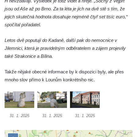
H nevzdávají. Výsledek je totiž vidět a hřeje. „Sochy z Vejprt
Sousoší svatého Václava, svatého Floriána
jsou od Aše až po Brno. Za ta léta je jich na dvě stě s tím, že
a svatého Jana Nepomuckého východně
jejich skutečná hodnota dosahuje nejméně čtyř set tisíc euro,“
od Mezné
spočítal pořadatel.
Socha vodníka na trase naučné stezky v
Srbské Kamenici
Letos dvě poputují do Kadaně, další pak do nemocnice v
Podstavec v zámecké zahradě v Duchcově
Jilemnici, která je pravidelným odběratelem a zájem projevily
také Strakonice a Bílina.
Sousoší dětí u obecního úřadu v Janově
Socha Andromedé u pavilonu Reinerovy
Takže nějaké obecné informace by k dispozici byly, ale přes
fresky v Duchcově
mnoho slov přímo k Lounům konkrétního nic.
Socha Amfitrité u pavilonu Reinerovy fresky
v Duchcově
Socha Flóry u pavilonu Reinerovy fresky v
Duchcově
31. 1. 2025
31. 1. 2025
31. 1. 2025
Socha Afrodité u pavilonu Reinerovy fresky
v Duchcově
Pamětní kámen rybníka Barbory v