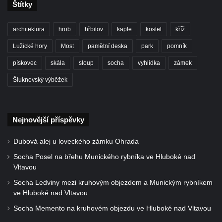
Štítky
Bývalá socha na křižovatce ulic Ještědská a
Školní v Rychnově u Jablonce nad Nisou
architektura
hrob
hřbitov
kaple
kostel
kříž
Socha svatého Jana Nepomuckého v
Lužické hory
Most
pamětní deska
park
pomník
Ještědské ulici v Rychnově u Jablonce nad
pískovec
skála
sloup
socha
vyhlídka
zámek
Nisou
Šluknovský výběžek
Socha svatého Jana Nepomuckého na
křižovatce ulice Kokonínská v Pulečném
Historický milník naproti domu čp. 37 v
Nejnovější příspěvky
Krásné u Pěnčína
Socha svatého Josefa s Ježíškem u kostela
Dubová alej u loveckého zámku Ohrada
svatého Josefa v Krásné u Pěnčína
Socha Posel na břehu Munického rybníka ve Hluboké nad
Vltavou
Socha svatého Jana Nepomuckého u
kostela svatého Martina v Kozlech
Socha Ledviny mezi kruhovým objezdem a Munickým rybníkem
ve Hluboké nad Vltavou
Kamenný pomník neznámého účelu u
Socha Memento na kruhovém objezdu ve Hluboké nad Vltavou
Základní a Mateřské školy v Teplicích nad
Metují