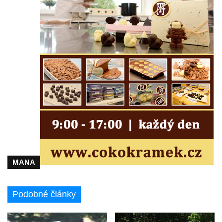
Socha putti II. na schodišti ke kostelu
Nanebevzetí Panny Marie ve Vilémově
Socha putti I. na schodišti ke kostelu
Nanebevzetí Panny Marie ve Vilémově
Socha svaté Anny na mostě přes
Vilémovský potok pod kostelem
Nanebevzetí Panny Marie ve Vilémově
Socha svatého Josefa na mostě přes
Vilémovský potok pod kostelem
Nanebevzetí Panny Marie ve Vilémově
Socha svatého Jana u dveří kostela
svatého Václava ve Šluknově
MANA
Socha svatého Pavla u dveří kostela
svatého Václava ve Šluknově
Podobné články
Socha svatého Jana Nepomuckého na
mostě u pivovaru ve Frýdlantu