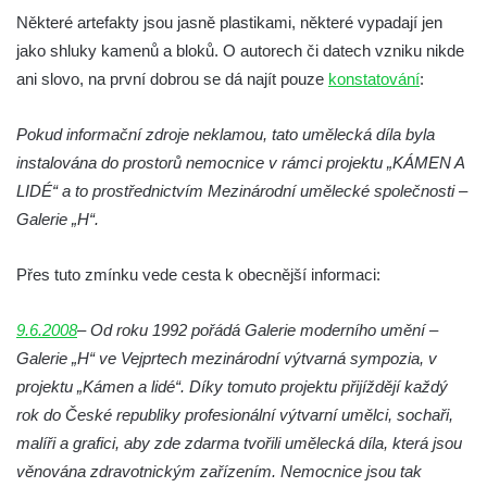
Socha Plejtvák obrovský v ZOO Hluboká
Některé artefakty jsou jasně plastikami, některé vypadají jen
jako shluky kamenů a bloků. O autorech či datech vzniku nikde
Socha Medvěd jeskynní v ZOO Hluboká
ani slovo, na první dobrou se dá najít pouze
konstatování
:
Socha Mamutí lebka v ZOO Hluboká
Socha Mamut srstnatý v ZOO Hluboká
Pokud informační zdroje neklamou, tato umělecká díla byla
Socha Orel v ZOO Hluboká
instalována do prostorů nemocnice v rámci projektu „KÁMEN A
Socha Vydry si hrají v ZOO Hluboká
LIDÉ“ a to prostřednictvím Mezinárodní umělecké společnosti –
Galerie „H“.
Socha Přátelství v ZOO Hluboká
Socha Matka příroda v ZOO Hluboká
Přes tuto zmínku vede cesta k obecnější informaci:
Socha Lišky v ZOO Hluboká
Socha Kudlanka v ZOO Hluboká
9.6.2008
– Od roku 1992 pořádá Galerie moderního umění –
Galerie „H“ ve Vejprtech mezinárodní výtvarná sympozia, v
Socha Vlčice s mládětem v ZOO Hluboká
projektu „Kámen a lidé“. Díky tomuto projektu přijíždějí každý
Socha Rys číhající na srnu v ZOO Hluboká
rok do České republiky profesionální výtvarní umělci, sochaři,
Socha Orlice v ZOO Hluboká
malíři a grafici, aby zde zdarma tvořili umělecká díla, která jsou
Socha Tygr v ZOO Hluboká
věnována zdravotnickým zařízením. Nemocnice jsou tak