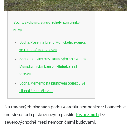
Sochy, skulptury, statue, reliéfy, památníky,
busty
Socha Posel na břehu Munického rybníka
ve Hluboké nad Vltavou
Socha Ledviny mezi kruhovým objezdem a
Munickým rybníkem ve Hluboké nad
Vltavou
Socha Memento na kruhovém objezdu ve
Hluboké nad Vltavou
Socha Chalikotérium v ZOO Hluboká
Na travnatých plochách parku v areálu nemocnice v Lounech je
Socha Smilodon v ZOO Hluboká
umístěna řada pískovcových plastik.
První z nich
leží
Socha Veledaněk v ZOO Hluboká
severovýchodně mezi nemocničními budovami.
Socha Koroun bezzubý v ZOO Hluboká