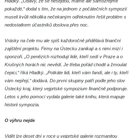
Hladký. „Obavy, že se nesejdou, máme ale samozřejmě
Českých Budějovicích
pokaždé,“ dodal s tím, že na jednom z počátečních sympozií
museli kvůli několika nečekaným odřeknutím řešit problém s
Socha svatého Václava u pramene v
nedostatkem účastníků doslova přes noc.
Semilech
Pamětní deska Tomáše Garrigue Masaryka
Vrásky na čele mu ale spíš každoročně přidělává finanční
na radnici v Českých Budějovicích
zajištění projektu. Firmy na Ústecku zanikají a s nimi mizí i
Pamětní deska na biskupské rezidenci v
sponzoři. „O penězích rozhodují lidé, kteří sedí v Praze a o
Českých Budějovicích
Krušných horách nic nevědí. Je třeba pořád chodit a žmoulat
Pamětní deska Josefa Hloucha na
čepici,“ říká Hladký. „Potkáte lidi, kteří vám fandí, ale i ty, kteří
biskupské rezidenci v Českých
vám nepřejí,“ dodává. Do první skupiny patří podle jeho slov
Budějovicích
Ústecký kraj, který vejprtské sympozium finančně podporuje.
Socha žáby u rybníčku na Náměstí v
Letos s jeho pomocí vydala galerie také knihu, která mapuje
Kamenném Újezdě
historii sympozia.
Pamětní kámen družebních obcí Kamenný
O výhru nejde
Újezd a Krauchthal v parku na Náměstí v
Kamenném Újezdě
Vidět lze deset dní v roce u vejprtské galerie rozmanitou