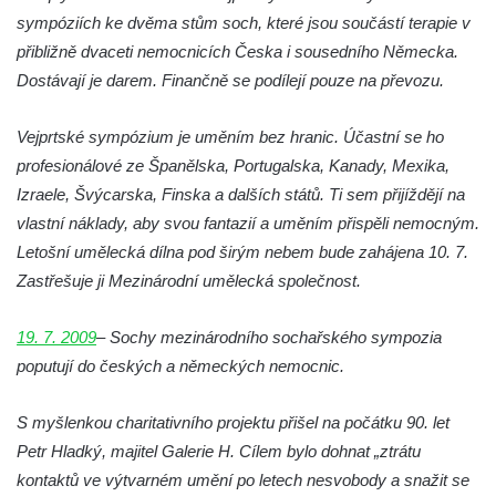
sympóziích ke dvěma stům soch, které jsou součástí terapie v
Pomník Vojtěcha Adalberta Lanny v parku
přibližně dvaceti nemocnicích Česka i sousedního Německa.
Na Sadech v Českých Budějovicích
Dostávají je darem. Finančně se podílejí pouze na převozu.
Pomník Přemysla Otakara II. v parku Na
Sadech v Českých Budějovicích
Vejprtské sympózium je uměním bez hranic. Účastní se ho
Socha Mateřství v parku Na Sadech v
profesionálové ze Španělska, Portugalska, Kanady, Mexika,
Českých Budějovicích
Izraele, Švýcarska, Finska a dalších států. Ti sem přijíždějí na
Památník Otokara Mokrého v parku Na
vlastní náklady, aby svou fantazií a uměním přispěli nemocným.
Sadech v Českých Budějovicích
Letošní umělecká dílna pod širým nebem bude zahájena 10. 7.
Zastřešuje ji Mezinárodní umělecká společnost.
Poslední dochovaný tramvajový sloup na
Pražské třídě v Českých Budějovicích
19. 7. 2009
– Sochy mezinárodního sochařského sympozia
Socha Civilizovaní na Husově třídě v
poputují do českých a německých nemocnic.
Českých Budějovicích
Socha svatého Jana Nepomuckého Na
S myšlenkou charitativního projektu přišel na počátku 90. let
Sadech u Mlýnské stoky v Českých
Petr Hladký, majitel Galerie H. Cílem bylo dohnat „ztrátu
Budějovicích
kontaktů ve výtvarném umění po letech nesvobody a snažit se