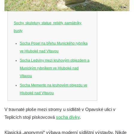
Sochy, skulptury, statue, reliéfy, památníky,
busty
Socha Posel na břehu Munického rybníka
ve Hluboké nad Vltavou
Socha Ledviny mezi kruhovým objezdem a
Munickým rybníkem ve Hluboké nad
Vltavou
Socha Memento na kruhovém objezdu ve
Hluboké nad Vltavou
Socha Chalikotérium v ZOO Hluboká
V travnaté ploše mezi stromy u sídliště v Opavské ulici v
Socha Smilodon v ZOO Hluboká
Teplicích stojí pískovcová
socha dívky
.
Socha Veledaněk v ZOO Hluboká
Socha Koroun bezzubý v ZOO Hluboká
Klasická „anonymní“ výbava moderní sídlištní výstavby. Nikde