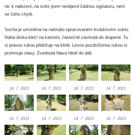
Socha Plejtvák obrovský v ZOO Hluboká
nic k nalezení, na soše jsem neobjevil žádnou signaturu, není
se čeho chytit.
Socha Medvěd jeskynní v ZOO Hluboká
Socha Mamutí lebka v ZOO Hluboká
Socha je umístěna na nahrubo opracovaném kvádrovém soklu.
Socha Mamut srstnatý v ZOO Hluboká
Nahá dívka klečí na kameni, částečně zavinutá do draperie. Tu
Socha Orel v ZOO Hluboká
si pravou rukou přidržuje na klíně. Levou pozdviženou rukou si
Socha Vydry si hrají v ZOO Hluboká
prohrnuje vlasy. Zvednutá hlava hledí do dáli.
Socha Přátelství v ZOO Hluboká
Socha Matka příroda v ZOO Hluboká
Socha Lišky v ZOO Hluboká
14. 7. 2023
14. 7. 2023
14. 7. 2023
14. 7. 2023
Socha Kudlanka v ZOO Hluboká
Socha Vlčice s mládětem v ZOO Hluboká
Socha Rys číhající na srnu v ZOO Hluboká
Socha Orlice v ZOO Hluboká
14. 7. 2023
14. 7. 2023
14. 7. 2023
14. 7. 2023
Socha Tygr v ZOO Hluboká