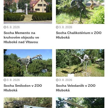
května v Rumburku
Pamětní deska Johanna Neumanna
severně od Tokáně
Obrázek svatého Huberta na buku svatého
6. 8. 2026
3. 8. 2026
Huberta
Socha Memento na
Socha Chalikotérium v ZOO
kruhovém objezdu ve
Hluboká
Obrázek svatého Jakuba na skále u cesty
Hluboké nad Vltavou
východně od Srbské Kamenice
Busta Jana Amose Komenského na domě
čp. 37 v Račicích
Socha ležícího koně v Sadech
Československé armády v Teplicích
Socha Medvídě v Tierpark Chemnitz
3. 8. 2026
3. 8. 2026
Socha Smilodon v ZOO
Socha Veledaněk v ZOO
Sochy Ležící žena v Tierpark Chemnitz
Hluboká
Hluboká
Sochy Ptáci v Tierpark Chemnitz
Socha Skupina jeřábů v Tierpark Chemnitz