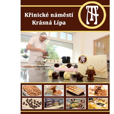
Českých Budějovicích
Socha svatého Václava u pramene v
Semilech
Pamětní deska Tomáše Garrigue Masaryka
na radnici v Českých Budějovicích
Pamětní deska na biskupské rezidenci v
Českých Budějovicích
Pamětní deska Josefa Hloucha na
biskupské rezidenci v Českých
Budějovicích
Socha žáby u rybníčku na Náměstí v
Kamenném Újezdě
Pamětní kámen družebních obcí Kamenný
Újezd a Krauchthal v parku na Náměstí v
Kamenném Újezdě