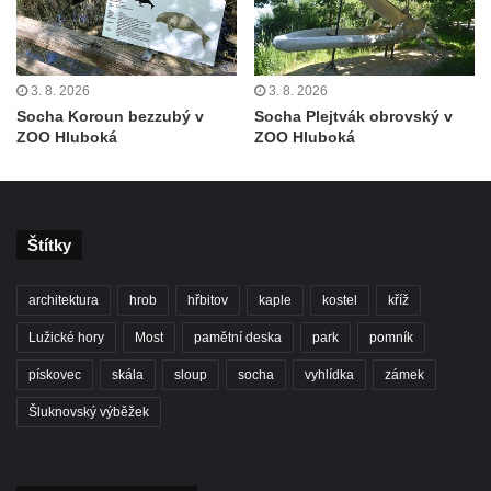
Socha Panter v ZOO Leipzig
Socha Dívka s mušlí v ZOO Leipzig
Socha Tygr v ZOO Leipzig
3. 8. 2026
3. 8. 2026
Socha Atlet v ZOO Leipzig
Socha Koroun bezzubý v
Socha Plejtvák obrovský v
ZOO Hluboká
ZOO Hluboká
Socha Marabu v ZOO Leipzig
Busta Karla Maxe Schneidera v ZOO
Leipzig
Socha Iásón v ZOO Leipzig
Štítky
Socha Mladý slon v ZOO Leipzig
architektura
hrob
hřbitov
kaple
kostel
kříž
Socha Býk v ZOO Dresden
Socha Uprchlý otrok bojuje s divokým psem
Lužické hory
Most
pamětní deska
park
pomník
v ZOO Dresden
pískovec
skála
sloup
socha
vyhlídka
zámek
Socha krokodýla v ZOO Dresden
Šluknovský výběžek
Socha slona v ZOO Dresden
Socha Faun s medvíďaty v ZOO Dresden