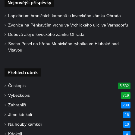
Nejnovější příspěvky
Socha divokého prasete před vstupem do
ZOO Dresden
Lapidárium hraničních kamenů u loveckého zámku Ohrada
Socha světce severně od Lužce nad
Zvonice na Pěnkavčím vrchu ve Vrchlického ulici ve Varnsdorfu
Vltavou
Dubová alej u loveckého zámku Ohrada
Pamětní kámen revitalizace Vltavy Vraňany
Socha Posel na břehu Munického rybníka ve Hluboké nad
– Hořín u Lužce nad Vltavou
Vltavou
Strom svobody a památník 100 let republiky
a 30. výročí listopadu 1989 v Hrobčicích
Boží muka v parku před domem čp. 17 v
Přehled rubrik
Hrobčicích
Českopis
5 532
Sochy „Klaun a dívenka“ v parku v centru
Výběžkopis
719
Hrobčic
Zahraničí
230
Socha svatého Antonína poustevníka v
Mirošovicích
Jíme kdekoli
16
Socha vodníka u požární nádrže v
Na houby kamkoli
10
Mirošovicích
Kdokoli
4