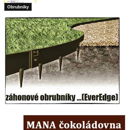
Sochy brouků u Mlýnské stoky v Českých
Obrubniky
Budějovicích
Socha svatého Vincence Ferrerského na
nádvoří kláštera dominikánů v Českých
Budějovicích
Socha svatého Zachariáše na nádvoří
kláštera dominikánů v Českých
Budějovicích
Socha svatého Josefa na nádvoří kláštera
dominikánů v Českých Budějovicích
Socha svaté Anny na nádvoří kláštera
dominikánů v Českých Budějovicích
Socha svatého Dominika na nádvoří
kláštera dominikánů v Českých
Budějovicích
Sousoší Kalvárie před klášterem
dominikánů u Piaristického náměstí v