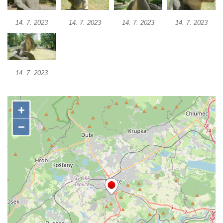
Socha Želva v ZOO Hluboká
Socha Kozorožec horský v ZOO Hluboká
14. 7. 2023
14. 7. 2023
14. 7. 2023
14. 7. 2023
Socha Včela v ZOO Hluboká
Socha Housenka v ZOO Hluboká
Socha Nosorožík v ZOO Hluboká
14. 7. 2023
Socha Rosomák v ZOO Hluboká
Socha Beruška v ZOO Hluboká
Socha Vážka v ZOO Hluboká
Socha Volavka v ZOO Hluboká
Flamingo trůn v ZOO Hluboká
Lavička Kůň Převalského v ZOO Hluboká
Lysá nad Labem, barokní město Šporkovo
Socha Opičákovník v ZOO Hluboká
Socha Roháč v ZOO Hluboká
Socha Mystik v ZOO Hluboká