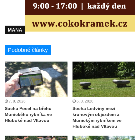
Socha na náměstí J. V. Kamarýta ve
Velešíně
Pomník J. V. Kamarýta v Krumlovské ulici ve
Velešíně
MANA
Pamětní deska arcibiskupa Micara ve
vstupu do poutního místa Římov
Podobné články
Plastika Koule v Gutenbergově ulici v
Liberci
Pamětní deska Vojtěcha Kocmicha na
domě čp. 37 v ulici Betlém v Římově
Pomník na paměť zrušení roboty v Plavu
Socha vodníka v Plavu
7. 8. 2026
6. 8. 2026
Socha Posel na břehu
Socha Ledviny mezi
Socha svatého Jana Nepomuckého v
Munického rybníka ve
kruhovým objezdem a
Třebušíně
Hluboké nad Vltavou
Munickým rybníkem ve
Hluboké nad Vltavou
Pamětní deska Johanna Nepomuka
Fischera na domě čp. 5/16 na třídě 9.