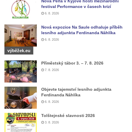
Nová Perla v Kyjově hostí mezinárodní
festival Performance v časech krizí
Pomník Vojtěcha Adalberta Lanny v parku
6. 8. 2026
Na Sadech v Českých Budějovicích
Pomník Přemysla Otakara II. v parku Na
Nová expozice Na Saule odhaluje příběh
Sadech v Českých Budějovicích
lesního adjunkta Ferdinanda Náhlíka
6. 8. 2026
Socha Mateřství v parku Na Sadech v
Českých Budějovicích
výběžek.eu
Památník Otokara Mokrého v parku Na
Příměstský tábor 3. – 7. 8. 2026
Sadech v Českých Budějovicích
7. 8. 2026
Poslední dochovaný tramvajový sloup na
Pražské třídě v Českých Budějovicích
Objevte tajemství lesního adjunkta
Socha Civilizovaní na Husově třídě v
Ferdinanda Náhlíka
Českých Budějovicích
6. 8. 2026
Socha svatého Jana Nepomuckého Na
Tolštejnské slavnosti 2026
Sadech u Mlýnské stoky v Českých
3. 8. 2026
Budějovicích