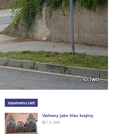
naseveru.net
Varhany jako hlas krajiny
7. 8. 2026