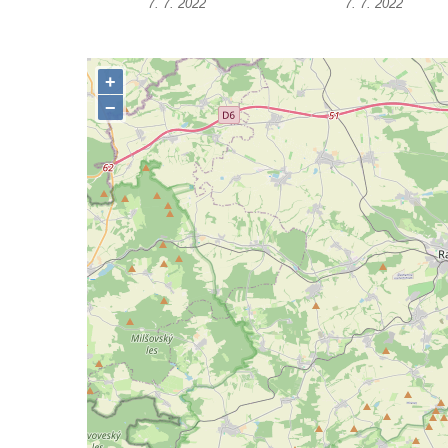
7. 7. 2022
7. 7. 2022
Socha Matka příroda v ZOO Hluboká
Socha Lišky v ZOO Hluboká
Socha Kudlanka v ZOO Hluboká
Socha Vlčice s mládětem v ZOO Hluboká
Socha Rys číhající na srnu v ZOO Hluboká
Socha Orlice v ZOO Hluboká
Socha Tygr v ZOO Hluboká
Socha Želva v ZOO Hluboká
Socha Kozorožec horský v ZOO Hluboká
Socha Včela v ZOO Hluboká
Socha Housenka v ZOO Hluboká
Socha Nosorožík v ZOO Hluboká
Socha Rosomák v ZOO Hluboká
Socha Beruška v ZOO Hluboká