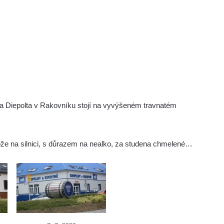
a Diepolta v Rakovníku stojí na vyvýšeném travnatém
tože na silnici, s důrazem na nealko, za studena chmelené…