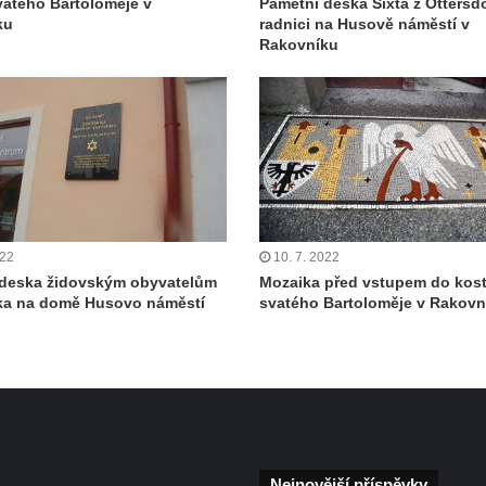
vatého Bartoloměje v
Pamětní deska Sixta z Ottersd
ku
radnici na Husově náměstí v
Rakovníku
022
10. 7. 2022
 deska židovským obyvatelům
Mozaika před vstupem do kost
ka na domě Husovo náměstí
svatého Bartoloměje v Rakovn
Nejnovější příspěvky