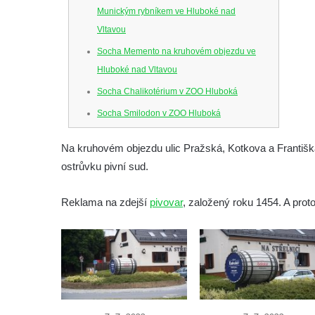
Munickým rybníkem ve Hluboké nad
Vltavou
Socha Memento na kruhovém objezdu ve
Hluboké nad Vltavou
Socha Chalikotérium v ZOO Hluboká
Socha Smilodon v ZOO Hluboká
Socha Veledaněk v ZOO Hluboká
Na kruhovém objezdu ulic Pražská, Kotkova a Františk
Socha Koroun bezzubý v ZOO Hluboká
ostrůvku pivní sud.
Socha Plejtvák obrovský v ZOO Hluboká
Socha Medvěd jeskynní v ZOO Hluboká
Reklama na zdejší
pivovar
, založený roku 1454. A pro
Socha Mamutí lebka v ZOO Hluboká
Socha Mamut srstnatý v ZOO Hluboká
Socha Orel v ZOO Hluboká
Socha Vydry si hrají v ZOO Hluboká
Socha Přátelství v ZOO Hluboká