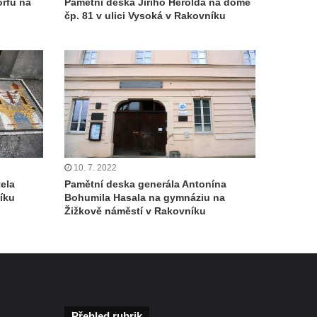
orfu na
Pamětní deska Jiřího Herolda na domě
čp. 81 v ulici Vysoká v Rakovníku
10. 7. 2022
ela
Pamětní deska generála Antonína
íku
Bohumila Hasala na gymnáziu na
Žižkově náměstí v Rakovníku
Přehled rubrik