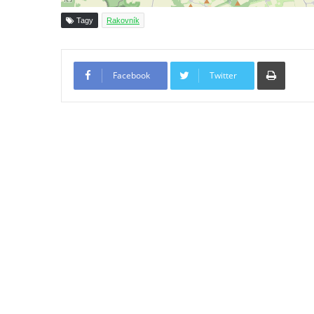
Socha Vážka v ZOO Hluboká
Tagy
Rakovník
Socha Volavka v ZOO Hluboká
Flamingo trůn v ZOO Hluboká
Tiskno
Lavička Kůň Převalského v ZOO Hluboká
Facebook
Twitter
Lysá nad Labem, barokní město Šporkovo
Socha Opičákovník v ZOO Hluboká
Socha Roháč v ZOO Hluboká
Socha Mystik v ZOO Hluboká
Reliéf Rodina a práce na budově záložny
čp. 69/1 v Českých Budějovicích
Socha Jana Valeria Jirsíka u Černé věže v
Českých Budějovicích
Socha Krista klesajícího pod křížem u
kostela svatého Mikuláše v Českých
Budějovicích