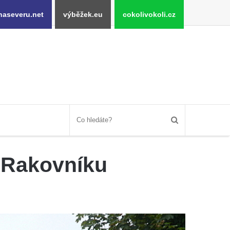
naseveru.net
výběžek.eu
cokolivokoli.cz
 Rakovníku