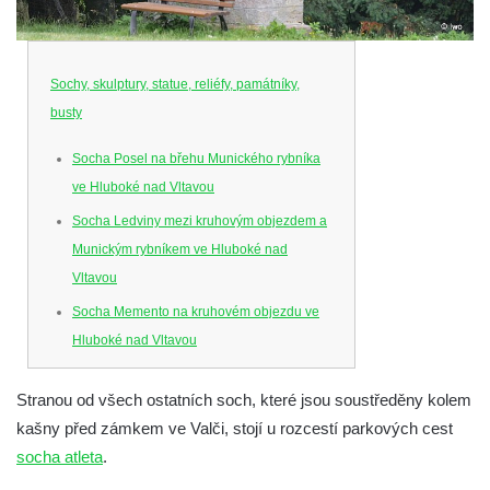
Sochy, skulptury, statue, reliéfy, památníky,
busty
Socha Posel na břehu Munického rybníka
ve Hluboké nad Vltavou
Socha Ledviny mezi kruhovým objezdem a
Munickým rybníkem ve Hluboké nad
Vltavou
Socha Memento na kruhovém objezdu ve
Hluboké nad Vltavou
Socha Chalikotérium v ZOO Hluboká
Stranou od všech ostatních soch, které jsou soustředěny kolem
Socha Smilodon v ZOO Hluboká
kašny před zámkem ve Valči, stojí u rozcestí parkových cest
Socha Veledaněk v ZOO Hluboká
socha atleta
.
Socha Koroun bezzubý v ZOO Hluboká