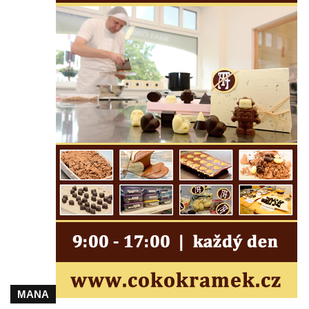
Českých Budějovicích
Socha svatého Václava u pramene v
Semilech
Pamětní deska Tomáše Garrigue Masaryka
na radnici v Českých Budějovicích
Pamětní deska na biskupské rezidenci v
Českých Budějovicích
Pamětní deska Josefa Hloucha na
biskupské rezidenci v Českých
Budějovicích
Socha žáby u rybníčku na Náměstí v
Kamenném Újezdě
Pamětní kámen družebních obcí Kamenný
Újezd a Krauchthal v parku na Náměstí v
Kamenném Újezdě
MANA