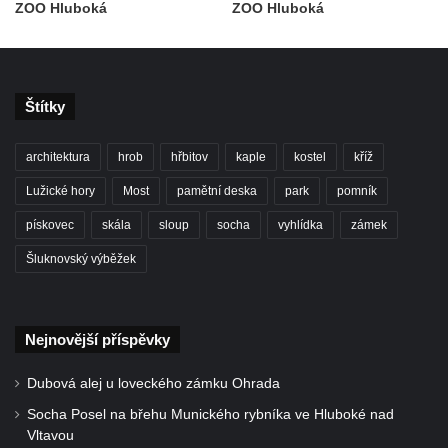
Socha Panter v ZOO Leipzig
ZOO Hluboká
ZOO Hluboká
Socha Dívka s mušlí v ZOO Leipzig
Socha Tygr v ZOO Leipzig
Socha Atlet v ZOO Leipzig
Štítky
Socha Marabu v ZOO Leipzig
architektura
hrob
hřbitov
kaple
kostel
kříž
Busta Karla Maxe Schneidera v ZOO
Leipzig
Lužické hory
Most
pamětní deska
park
pomník
Socha Iásón v ZOO Leipzig
pískovec
skála
sloup
socha
vyhlídka
zámek
Socha Mladý slon v ZOO Leipzig
Šluknovský výběžek
Socha Býk v ZOO Dresden
Socha Uprchlý otrok bojuje s divokým psem
v ZOO Dresden
Nejnovější příspěvky
Socha krokodýla v ZOO Dresden
Dubová alej u loveckého zámku Ohrada
Socha slona v ZOO Dresden
Socha Posel na břehu Munického rybníka ve Hluboké nad
Socha Faun s medvíďaty v ZOO Dresden
Vltavou