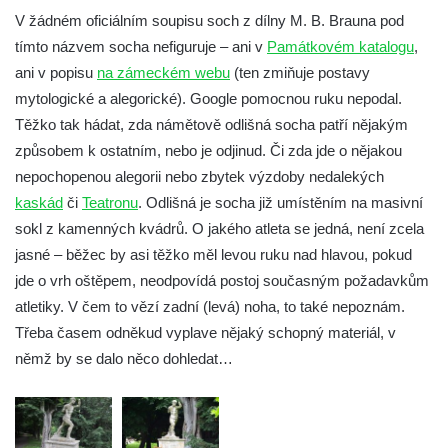
Socha Plejtvák obrovský v ZOO Hluboká
V žádném oficiálním soupisu soch z dílny M. B. Brauna pod
tímto názvem socha nefiguruje – ani v
Památkovém katalogu
,
Socha Medvěd jeskynní v ZOO Hluboká
ani v popisu
na zámeckém webu
(ten zmiňuje postavy
Socha Mamutí lebka v ZOO Hluboká
mytologické a alegorické). Google pomocnou ruku nepodal.
Socha Mamut srstnatý v ZOO Hluboká
Těžko tak hádat, zda námětově odlišná socha patří nějakým
Socha Orel v ZOO Hluboká
způsobem k ostatním, nebo je odjinud. Či zda jde o nějakou
Socha Vydry si hrají v ZOO Hluboká
nepochopenou alegorii nebo zbytek výzdoby nedalekých
kaskád
či
Teatronu
. Odlišná je socha již umístěním na masivní
Socha Přátelství v ZOO Hluboká
sokl z kamenných kvádrů. O jakého atleta se jedná, není zcela
Socha Matka příroda v ZOO Hluboká
jasné – běžec by asi těžko měl levou ruku nad hlavou, pokud
Socha Lišky v ZOO Hluboká
jde o vrh oštěpem, neodpovídá postoj současným požadavkům
Socha Kudlanka v ZOO Hluboká
atletiky. V čem to vězí zadní (levá) noha, to také nepoznám.
Socha Vlčice s mládětem v ZOO Hluboká
Třeba časem odněkud vyplave nějaký schopný materiál, v
němž by se dalo něco dohledat…
Socha Rys číhající na srnu v ZOO Hluboká
Socha Orlice v ZOO Hluboká
Socha Tygr v ZOO Hluboká