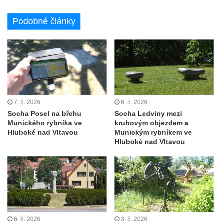
Socha na náměstí J. V. Kamarýta ve
Velešíně
Podobné články
Pomník J. V. Kamarýta v Krumlovské ulici ve
Velešíně
Pamětní deska arcibiskupa Micara ve
vstupu do poutního místa Římov
Plastika Koule v Gutenbergově ulici v
Liberci
7. 8. 2026
6. 8. 2026
Socha Posel na břehu
Socha Ledviny mezi
Pamětní deska Vojtěcha Kocmicha na
Munického rybníka ve
kruhovým objezdem a
domě čp. 37 v ulici Betlém v Římově
Hluboké nad Vltavou
Munickým rybníkem ve
Hluboké nad Vltavou
Pomník na paměť zrušení roboty v Plavu
Socha vodníka v Plavu
Socha svatého Jana Nepomuckého v
Třebušíně
Pamětní deska Johanna Nepomuka
Fischera na domě čp. 5/16 na třídě 9.
6. 8. 2026
3. 8. 2026