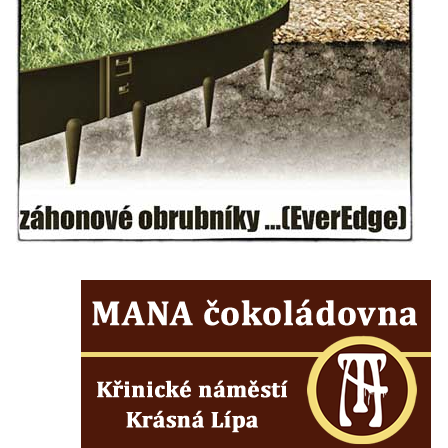
Sochy brouků u Mlýnské stoky v Českých
Budějovicích
Socha svatého Vincence Ferrerského na
nádvoří kláštera dominikánů v Českých
Budějovicích
Socha svatého Zachariáše na nádvoří
kláštera dominikánů v Českých
Budějovicích
Socha svatého Josefa na nádvoří kláštera
dominikánů v Českých Budějovicích
Socha svaté Anny na nádvoří kláštera
dominikánů v Českých Budějovicích
Socha svatého Dominika na nádvoří
kláštera dominikánů v Českých
Budějovicích
Sousoší Kalvárie před klášterem
dominikánů u Piaristického náměstí v