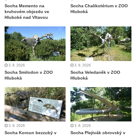
května v Rumburku
Socha Memento na
Socha Chalikotérium v ZOO
kruhovém objezdu ve
Hluboká
Pamětní deska Johanna Neumanna
Hluboké nad Vltavou
severně od Tokáně
Obrázek svatého Huberta na buku svatého
Huberta
Obrázek svatého Jakuba na skále u cesty
východně od Srbské Kamenice
Busta Jana Amose Komenského na domě
3. 8. 2026
3. 8. 2026
Socha Smilodon v ZOO
Socha Veledaněk v ZOO
čp. 37 v Račicích
Hluboká
Hluboká
Socha ležícího koně v Sadech
Československé armády v Teplicích
Socha Medvídě v Tierpark Chemnitz
Sochy Ležící žena v Tierpark Chemnitz
Sochy Ptáci v Tierpark Chemnitz
3. 8. 2026
3. 8. 2026
Socha Skupina jeřábů v Tierpark Chemnitz
Socha Koroun bezzubý v
Socha Plejtvák obrovský v