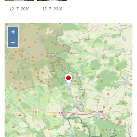
Socha Želva v ZOO Hluboká
12. 7. 2016
12. 7. 2016
Socha Kozorožec horský v ZOO Hluboká
Socha Včela v ZOO Hluboká
Socha Housenka v ZOO Hluboká
Socha Nosorožík v ZOO Hluboká
Socha Rosomák v ZOO Hluboká
Socha Beruška v ZOO Hluboká
Socha Vážka v ZOO Hluboká
Socha Volavka v ZOO Hluboká
Flamingo trůn v ZOO Hluboká
Lavička Kůň Převalského v ZOO Hluboká
Lysá nad Labem, barokní město Šporkovo
Socha Opičákovník v ZOO Hluboká
Socha Roháč v ZOO Hluboká
Socha Mystik v ZOO Hluboká