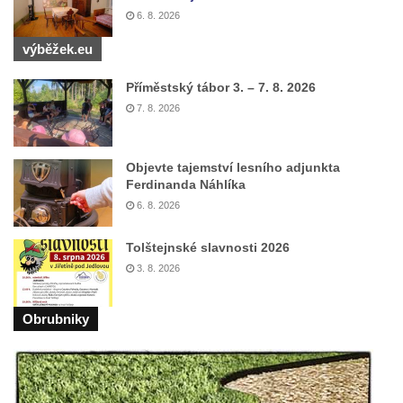
6. 8. 2026
Pomník Vojtěcha Adalberta Lanny v parku
Na Sadech v Českých Budějovicích
výběžek.eu
Pomník Přemysla Otakara II. v parku Na
Příměstský tábor 3. – 7. 8. 2026
Sadech v Českých Budějovicích
7. 8. 2026
Socha Mateřství v parku Na Sadech v
Českých Budějovicích
Objevte tajemství lesního adjunkta
Památník Otokara Mokrého v parku Na
Ferdinanda Náhlíka
Sadech v Českých Budějovicích
6. 8. 2026
Poslední dochovaný tramvajový sloup na
Tolštejnské slavnosti 2026
Pražské třídě v Českých Budějovicích
3. 8. 2026
Socha Civilizovaní na Husově třídě v
Českých Budějovicích
Obrubniky
Socha svatého Jana Nepomuckého Na
Sadech u Mlýnské stoky v Českých
Budějovicích