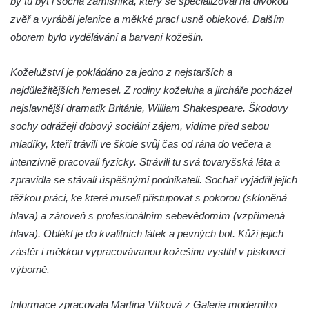
by tu být i socha zámišníka, který se specializoval na divokou
Socha Civilizovaní na Husově třídě v
zvěř a vyráběl jelenice a měkké prací usně oblekové. Dalším
Českých Budějovicích
oborem bylo vydělávání a barvení kožešin.
Socha svatého Jana Nepomuckého Na
Koželužství je pokládáno za jedno z nejstarších a
Sadech u Mlýnské stoky v Českých
nejdůležitějších řemesel. Z rodiny koželuha a jircháře pocházel
Budějovicích
nejslavnější dramatik Británie, William Shakespeare. Škodovy
Sochy brouků u Mlýnské stoky v Českých
sochy odrážejí dobový sociální zájem, vidíme před sebou
Budějovicích
mladíky, kteří trávili ve škole svůj čas od rána do večera a
Socha svatého Vincence Ferrerského na
intenzivně pracovali fyzicky. Strávili tu svá tovaryšská léta a
nádvoří kláštera dominikánů v Českých
zpravidla se stávali úspěšnými podnikateli. Sochař vyjádřil jejich
Budějovicích
těžkou práci, ke které museli přistupovat s pokorou (skloněná
Socha svatého Zachariáše na nádvoří
hlava) a zároveň s profesionálním sebevědomím (vzpřímená
kláštera dominikánů v Českých
hlava). Oblékl je do kvalitních látek a pevných bot. Kůži jejich
Budějovicích
zástěr i měkkou vypracovávanou kožešinu vystihl v pískovci
Socha svatého Josefa na nádvoří kláštera
výborně.
dominikánů v Českých Budějovicích
Informace zpracovala Martina Vítková z Galerie moderního
Socha svaté Anny na nádvoří kláštera