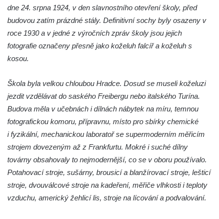
dne 24. srpna 1924, v den slavnostního otevření školy, před
Lavička Kůň Převalského v ZOO Hluboká
budovou zatím prázdné stály. Definitivní sochy byly osazeny v
Lysá nad Labem, barokní město Šporkovo
roce 1930 a v jedné z výročních zpráv školy jsou jejich
Socha Opičákovník v ZOO Hluboká
fotografie označeny přesně jako koželuh falcíř a koželuh s
kosou.
Socha Roháč v ZOO Hluboká
Socha Mystik v ZOO Hluboká
Škola byla velkou chloubou Hradce. Dosud se museli koželuzi
Reliéf Rodina a práce na budově záložny
jezdit vzdělávat do saského Freibergu nebo italského Turína.
čp. 69/1 v Českých Budějovicích
Budova měla v učebnách i dílnách nábytek na míru, temnou
Socha Jana Valeria Jirsíka u Černé věže v
fotografickou komoru, přípravnu, místo pro sbírky chemické
Českých Budějovicích
i fyzikální, mechanickou laboratoř se supermoderním měřicím
Socha Krista klesajícího pod křížem u
strojem dovezeným až z Frankfurtu. Mokré i suché dílny
kostela svatého Mikuláše v Českých
továrny obsahovaly to nejmodernější, co se v oboru používalo.
Budějovicích
Potahovací stroje, sušárny, brousicí a blanžírovací stroje, lešticí
stroje, dvouválcové stroje na kadeření, měřiče vlhkosti i teploty
Socha svatého Jana Nepomuckého u
vzduchu, americký žehlicí lis, stroje na lícování a podvalování.
kostela svaté Rodiny v Českých
Budějovicích