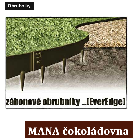
Československé armády v Teplicích
Obrubniky
Socha Medvídě v Tierpark Chemnitz
Sochy Ležící žena v Tierpark Chemnitz
Sochy Ptáci v Tierpark Chemnitz
Socha Skupina jeřábů v Tierpark Chemnitz
Socha Panter v ZOO Leipzig
Socha Dívka s mušlí v ZOO Leipzig
Socha Tygr v ZOO Leipzig
Socha Atlet v ZOO Leipzig
Socha Marabu v ZOO Leipzig
Busta Karla Maxe Schneidera v ZOO
Leipzig
Socha Iásón v ZOO Leipzig
Socha Mladý slon v ZOO Leipzig
Socha Býk v ZOO Dresden