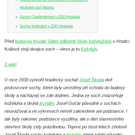
Hluboké nad Vltavou
Socha Chalikotérium v ZOO Hluboká
Socha Smilodon v ZOO Hluboká
Socha Veledaněk v ZOO Hluboká
Před
budovou bývalé Státní odborné školy koželužské
v Hradci
Socha Koroun bezzubý v ZOO Hluboká
Králové stojí dvojice soch – vlevo je to
Koželuh
.
Socha Plejtvák obrovský v ZOO Hluboká
Socha Medvěd jeskynní v ZOO Hluboká
Z wiki
:
Socha Mamutí lebka v ZOO Hluboká
V roce 1930 vytvořil hradecký sochař
Josef Škoda
dvě
Socha Mamut srstnatý v ZOO Hluboká
pískovcové sochy, které byly umístěny při vchodu do budovy
Socha Orel v ZOO Hluboká
školy a nacházejí se zde dodnes. Jedna ze soch znázorňuje
Socha Vydry si hrají v ZOO Hluboká
koželuha a druhá
jircháře
. Josef Gočár původně o sochách
Socha Přátelství v ZOO Hluboká
neuvažoval a ve výkresech neměl zakreslené ani podstavce. I
tak byly nakonec podstavce vyzděny, ale v den slavnostního
Socha Matka příroda v ZOO Hluboká
otevření školy zely prázdnotou. Teprve po šesti letech zhotovil
Socha Lišky v ZOO Hluboká
Josef Škoda sochy koželuha a
jircháře
, které zdobí původní