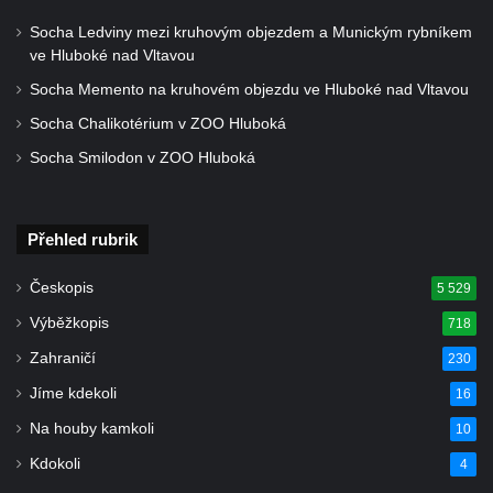
Duchcově
Socha Ledviny mezi kruhovým objezdem a Munickým rybníkem
ve Hluboké nad Vltavou
Socha Herkula se lvem na nádvoří zámku v
Duchcově
Socha Memento na kruhovém objezdu ve Hluboké nad Vltavou
Socha Marse na nádvoří zámku v
Socha Chalikotérium v ZOO Hluboká
Duchcově
Socha Smilodon v ZOO Hluboká
Socha svatého Václava u kostela
Zvěstování Panny Marie v Duchcově
Přehled rubrik
Socha svatého Prokopa u kostela
Zvěstování Panny Marie v Duchcově
Českopis
5 529
Socha Hoch vytahující si trn z paty v Knížecí
Výběžkopis
718
zahradě v zámeckém parku v Duchcově
Zahraničí
230
Socha Niké v Knížecí zahradě v zámeckém
Jíme kdekoli
16
parku v Duchcově
Na houby kamkoli
10
Socha Walthera von der Vogelweide v
Duchcově
Kdokoli
4