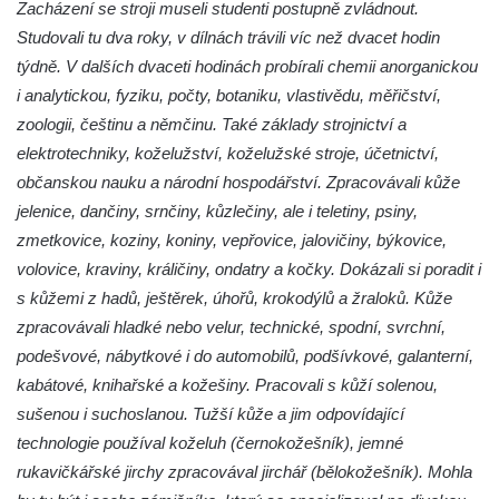
Zacházení se stroji museli studenti postupně zvládnout.
Socha S tebou v parku na Senovážném
Studovali tu dva roky, v dílnách trávili víc než dvacet hodin
náměstí v Českých Budějovicích
týdně. V dalších dvaceti hodinách probírali chemii anorganickou
Socha Tornádo v parku na Senovážném
i analytickou, fyziku, počty, botaniku, vlastivědu, měřičství,
náměstí v Českých Budějovicích
zoologii, češtinu a němčinu. Také základy strojnictví a
Sousoší Humanoidi na Lannově třídě v
elektrotechniky, koželužství, koželužské stroje, účetnictví,
Českých Budějovicích
občanskou nauku a národní hospodářství. Zpracovávali kůže
Pomník Vojtěcha Adalberta Lanny v parku
jelenice, dančiny, srnčiny, kůzlečiny, ale i teletiny, psiny,
Na Sadech v Českých Budějovicích
zmetkovice, koziny, koniny, vepřovice, jalovičiny, býkovice,
volovice, kraviny, králičiny, ondatry a kočky. Dokázali si poradit i
Pomník Přemysla Otakara II. v parku Na
s kůžemi z hadů, ještěrek, úhořů, krokodýlů a žraloků. Kůže
Sadech v Českých Budějovicích
zpracovávali hladké nebo velur, technické, spodní, svrchní,
Socha Mateřství v parku Na Sadech v
podešvové, nábytkové i do automobilů, podšívkové, galanterní,
Českých Budějovicích
kabátové, knihařské a kožešiny. Pracovali s kůží solenou,
Památník Otokara Mokrého v parku Na
sušenou i suchoslanou. Tužší kůže a jim odpovídající
Sadech v Českých Budějovicích
technologie používal koželuh (černokožešník), jemné
Poslední dochovaný tramvajový sloup na
rukavičkářské jirchy zpracovával jirchář (bělokožešník). Mohla
Pražské třídě v Českých Budějovicích