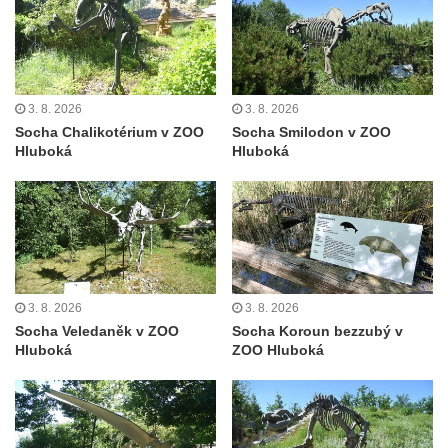
Lavička Václava Havla v Krásné Lípě
Upoutávka JduHřebenovkou u parkoviště
na Mezní Louce
3. 8. 2026
3. 8. 2026
Kamenný obelisk na vyhlídce u Pravčické
Socha Chalikotérium v ZOO
Socha Smilodon v ZOO
brány
Hluboká
Hluboká
Sousoší svatého Václava, svatého Floriána
a svatého Jana Nepomuckého východně
od Mezné
Socha vodníka na trase naučné stezky v
Srbské Kamenici
3. 8. 2026
3. 8. 2026
Podstavec v zámecké zahradě v Duchcově
Socha Veledaněk v ZOO
Socha Koroun bezzubý v
Sousoší dětí u obecního úřadu v Janově
Hluboká
ZOO Hluboká
Socha Andromedé u pavilonu Reinerovy
fresky v Duchcově
Socha Amfitrité u pavilonu Reinerovy fresky