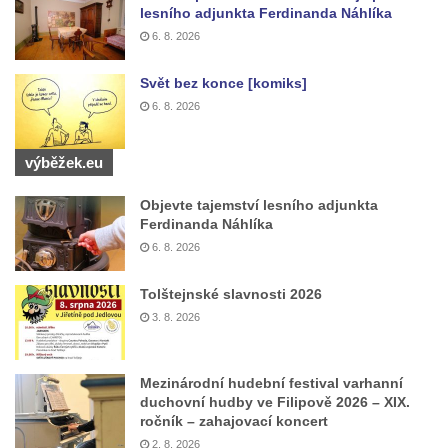
Pomník na paměť zrušení roboty v Plavu
lesního adjunkta Ferdinanda Náhlíka
Socha vodníka v Plavu
6. 8. 2026
Socha svatého Jana Nepomuckého v
Svět bez konce [komiks]
Třebušíně
6. 8. 2026
Pamětní deska Johanna Nepomuka
Fischera na domě čp. 5/16 na třídě 9.
výběžek.eu
května v Rumburku
Pamětní deska Johanna Neumanna
Objevte tajemství lesního adjunkta
Ferdinanda Náhlíka
severně od Tokáně
6. 8. 2026
Obrázek svatého Huberta na buku svatého
Huberta
Tolštejnské slavnosti 2026
Obrázek svatého Jakuba na skále u cesty
3. 8. 2026
východně od Srbské Kamenice
Busta Jana Amose Komenského na domě
Mezinárodní hudební festival varhanní
čp. 37 v Račicích
duchovní hudby ve Filipově 2026 – XIX.
ročník – zahajovací koncert
Socha ležícího koně v Sadech
2. 8. 2026