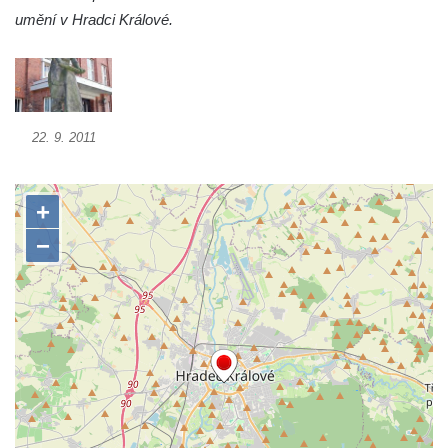
umění v Hradci Králové.
dominikánů v Českých Budějovicích
Socha svatého Dominika na nádvoří
kláštera dominikánů v Českých
Budějovicích
Sousoší Kalvárie před klášterem
22. 9. 2011
dominikánů u Piaristického náměstí v
Českých Budějovicích
Socha svatého Václava u pramene v
Semilech
Pamětní deska Tomáše Garrigue Masaryka
na radnici v Českých Budějovicích
Pamětní deska na biskupské rezidenci v
Českých Budějovicích
Pamětní deska Josefa Hloucha na
biskupské rezidenci v Českých
Budějovicích