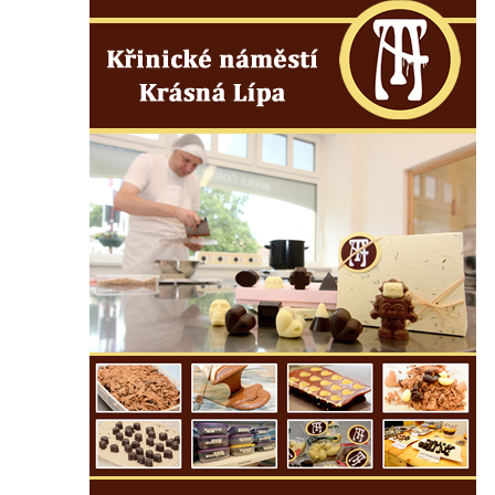
Socha Uprchlý otrok bojuje s divokým psem
v ZOO Dresden
Socha krokodýla v ZOO Dresden
Socha slona v ZOO Dresden
Socha Faun s medvíďaty v ZOO Dresden
Socha divokého prasete před vstupem do
ZOO Dresden
Socha světce severně od Lužce nad
Vltavou
Pamětní kámen revitalizace Vltavy Vraňany
– Hořín u Lužce nad Vltavou
Strom svobody a památník 100 let republiky
a 30. výročí listopadu 1989 v Hrobčicích
Boží muka v parku před domem čp. 17 v
Hrobčicích