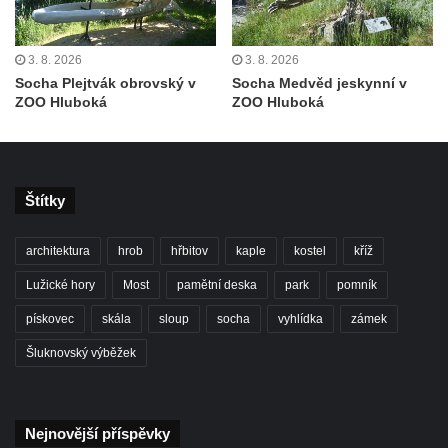
v Duchcově
Socha Flóry u pavilonu Reinerovy fresky v
3. 8. 2026
3. 8. 2026
Duchcově
Socha Plejtvák obrovský v
Socha Medvěd jeskynní v
ZOO Hluboká
ZOO Hluboká
Socha Afrodité u pavilonu Reinerovy fresky
v Duchcově
Pamětní kámen rybníka Barbory v
Duchcově
Štítky
Delfín na Sfingovém rybníku v zámeckém
parku v Duchcově
architektura
hrob
hřbitov
kaple
kostel
kříž
Sfinga II. na Sfingovém rybníku v
Lužické hory
Most
pamětní deska
park
pomník
zámeckém parku v Duchcově
pískovec
skála
sloup
socha
vyhlídka
zámek
Sfinga I. na Sfingovém rybníku v zámeckém
Šluknovský výběžek
parku v Duchcově
Socha Minervy na nádvoří zámku v
Duchcově
Nejnovější příspěvky
Socha Herkula se saní na nádvoří zámku v