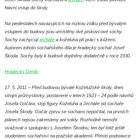
Socha Kudlanka v ZOO Hluboká
hlavní vstup do školy.
Socha Vlčice s mládětem v ZOO Hluboká
Socha Rys číhající na srnu v ZOO Hluboká
Na piedestalech navazujících na nízkou zídku před bývalým
vstupem do budovy jsou umístěny dvě pískovcové sochy.
Socha Orlice v ZOO Hluboká
Sochy zachycují
jircháře
a koželuha při práci s kůžemi.
Socha Tygr v ZOO Hluboká
Autorem tohoto sochařského díla je hradecký sochař Josef
Socha Želva v ZOO Hluboká
Škoda. Sochy byly k budově doplněny dodatečně v roce 1930.
Socha Kozorožec horský v ZOO Hluboká
Socha Včela v ZOO Hluboká
Hradecký Deník
:
Socha Housenka v ZOO Hluboká
17. 5. 2011 – Před budovou bývalé Koželužské školy, dnes
Socha Nosorožík v ZOO Hluboká
strojní průmyslovky, postavené v letech 1923 – 24 podle návrhů
Socha Rosomák v ZOO Hluboká
Josefa Gočára, stojí figury Koželuha a Jircháře od sochaře
Socha Beruška v ZOO Hluboká
Josefa Škody. Gočár zprvu se sochami nepočítal, na prvních
Socha Vážka v ZOO Hluboká
plánech nejsou zakresleny ani sokly. Rozhodně nemohl
uvažovat o spolupráci s Josefem Škodou, ten byl totiž ještě
Socha Volavka v ZOO Hluboká
studentem sochařství na pražské akademii. Přesto podstavce
Flamingo trůn v ZOO Hluboká