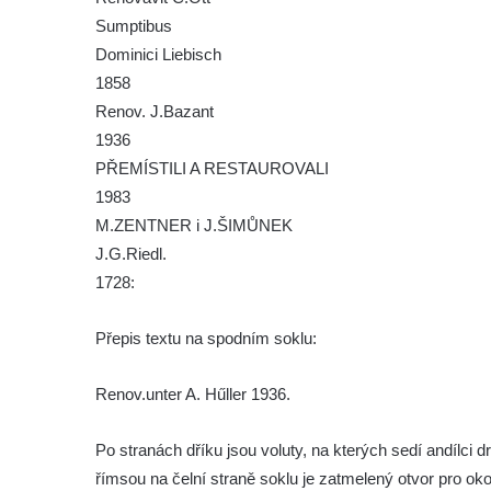
Sumptibus
náměstí v Českých Budějovicích
Dominici Liebisch
Socha Tornádo v parku na Senovážném
1858
náměstí v Českých Budějovicích
Renov. J.Bazant
Sousoší Humanoidi na Lannově třídě v
1936
Českých Budějovicích
PŘEMÍSTILI A RESTAUROVALI
Pomník Vojtěcha Adalberta Lanny v parku
1983
Na Sadech v Českých Budějovicích
M.ZENTNER i J.ŠIMŮNEK
Pomník Přemysla Otakara II. v parku Na
J.G.Riedl.
Sadech v Českých Budějovicích
1728:
Socha Mateřství v parku Na Sadech v
Přepis textu na spodním soklu:
Českých Budějovicích
Památník Otokara Mokrého v parku Na
Renov.unter A. Hűller 1936.
Sadech v Českých Budějovicích
Poslední dochovaný tramvajový sloup na
Po stranách dříku jsou voluty, na kterých sedí andílci 
Pražské třídě v Českých Budějovicích
římsou na čelní straně soklu je zatmelený otvor pro o