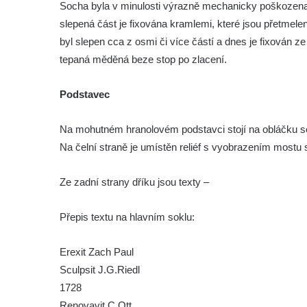
Socha byla v minulosti výrazně mechanicky poškozena. P
Lavička Kůň Převalského v ZOO Hluboká
slepená část je fixována kramlemi, které jsou přetmel
Lysá nad Labem, barokní město Šporkovo
byl slepen cca z osmi či více částí a dnes je fixován 
Socha Opičákovník v ZOO Hluboká
tepaná měděná beze stop po zlacení.
Socha Roháč v ZOO Hluboká
Podstavec
Socha Mystik v ZOO Hluboká
Reliéf Rodina a práce na budově záložny
Na mohutném hranolovém podstavci stojí na obláčku so
čp. 69/1 v Českých Budějovicích
Na čelní straně je umístěn reliéf s vyobrazením mostu
Socha Jana Valeria Jirsíka u Černé věže v
Českých Budějovicích
Ze zadní strany dříku jsou texty –
Socha Krista klesajícího pod křížem u
kostela svatého Mikuláše v Českých
Přepis textu na hlavním soklu:
Budějovicích
Socha svatého Jana Nepomuckého u
Erexit Zach Paul
kostela svaté Rodiny v Českých
Sculpsit J.G.Riedl
Budějovicích
1728
Renovavit C.Ott
Socha S tebou v parku na Senovážném