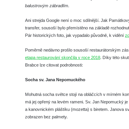
balustrovým zábradlím.
Socha Vlčice s mládětem v ZOO Hluboká
Socha Rys číhající na srnu v ZOO Hluboká
Ani strejda Google není o moc sdílnější. Jak Památkov
Socha Orlice v ZOO Hluboká
transfer, sousoší bylo přemístěno na základě rozhodnut
Socha Tygr v ZOO Hluboká
Pár historických foto, jak vypadalo původně, k vidění
zd
Socha Želva v ZOO Hluboká
Poměrně nedávno prošlo sousoší restaurátorským zása
Socha Kozorožec horský v ZOO Hluboká
etapa restaurování skončila v roce 2018
. Díky této sk
Socha Včela v ZOO Hluboká
Brabce lze citovat podrobnosti:
Socha Housenka v ZOO Hluboká
Socha Nosorožík v ZOO Hluboká
Socha sv. Jana Nepomuckého
Socha Rosomák v ZOO Hluboká
Mohutná socha světce stojí na obláčcích v mírném kon
Socha Beruška v ZOO Hluboká
má jej opřený na levém rameni. Sv. Jan Nepomucký je z
Socha Vážka v ZOO Hluboká
a kanovnickém pláštíku (mozetta) s biretem. Janova svat
Socha Volavka v ZOO Hluboká
zobrazen bez palmety.
Flamingo trůn v ZOO Hluboká