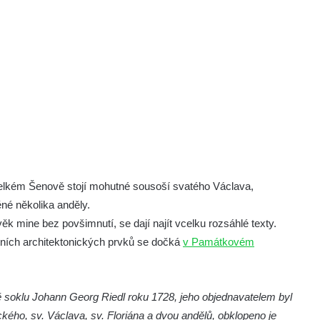
 Velkém Šenově stojí mohutné sousoší svatého Václava,
né několika anděly.
k mine bez povšimnutí, se dají najít vcelku rozsáhlé texty.
štních architektonických prvků se dočká
v Památkovém
ě soklu Johann Georg Riedl roku 1728, jeho objednavatelem byl
ého, sv. Václava, sv. Floriána a dvou andělů, obklopeno je