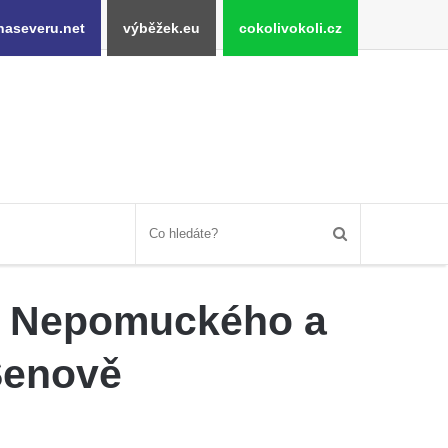
naseveru.net
výběžek.eu
cokolivokoli.cz
na Nepomuckého a
Šenově