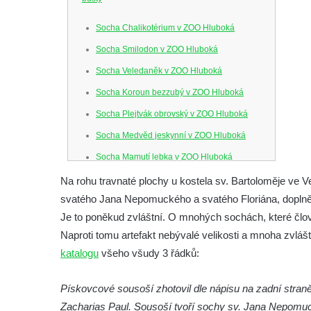
Socha Chalikotérium v ZOO Hluboká
Socha Smilodon v ZOO Hluboká
Socha Veledaněk v ZOO Hluboká
Socha Koroun bezzubý v ZOO Hluboká
Socha Plejtvák obrovský v ZOO Hluboká
Socha Medvěd jeskynní v ZOO Hluboká
Socha Mamutí lebka v ZOO Hluboká
Socha Mamut srstnatý v ZOO Hluboká
Na rohu travnaté plochy u kostela sv. Bartoloměje ve
svatého Jana Nepomuckého a svatého Floriána, doplně
Socha Orel v ZOO Hluboká
Je to poněkud zvláštní. O mnohých sochách, které člově
Socha Vydry si hrají v ZOO Hluboká
Naproti tomu artefakt nebývalé velikosti a mnoha zvlá
Socha Přátelství v ZOO Hluboká
katalogu
všeho všudy 3 řádků:
Socha Matka příroda v ZOO Hluboká
Socha Lišky v ZOO Hluboká
Pískovcové sousoší zhotovil dle nápisu na zadní stran
Zacharias Paul. Sousoší tvoří sochy sv. Jana Nepomuck
Socha Kudlanka v ZOO Hluboká