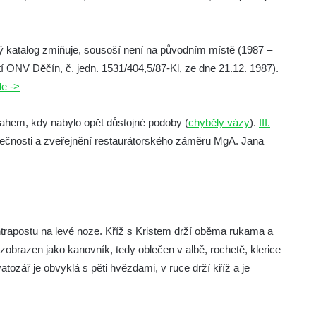
ý katalog zmiňuje, sousoší není na původním místě (1987 –
í ONV Děčín, č. jedn. 1531/404,5/87-Kl, ze dne 21.12. 1987).
e ->
hem, kdy nabylo opět důstojné podoby (
chyběly vázy
).
III.
utečnosti a zveřejnění restaurátorského záměru MgA. Jana
trapostu na levé noze. Kříž s Kristem drží oběma rukama a
obrazen jako kanovník, tedy oblečen v albě, rochetě, klerice
ozář je obvyklá s pěti hvězdami, v ruce drží kříž a je