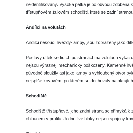
Socha Civilizovaní na Husově třídě v
neidentifikovaný. Vysoká patka je po obvodu zdobena k
Českých Budějovicích
třístupňovém žulovém schodišti, které se zadní strano
Socha svatého Jana Nepomuckého Na
Andílci na volutách
Sadech u Mlýnské stoky v Českých
Budějovicích
Andílci nesoucí hvězdy-lampy, jsou zobrazeny jako dítk
Sochy brouků u Mlýnské stoky v Českých
Budějovicích
Postavy dítek sedících po stranách na volutách vykazu
Socha svatého Vincence Ferrerského na
nejsou výrazněji mechanicky poškozeny. Kamenné hvězd
nádvoří kláštera dominikánů v Českých
původně sloužily asi jako lampy a vyhloubený otvor b
Budějovicích
nejspíše kovovém, po kterém se dochovaly na okrajích
Socha svatého Zachariáše na nádvoří
kláštera dominikánů v Českých
Schodiště
Budějovicích
Socha svatého Josefa na nádvoří kláštera
Schodiště třístupňové, jeho zadní strana se přimyká k
dominikánů v Českých Budějovicích
oblounem v profilu. Jednotlivé bloky nejsou spojeny k
Socha svaté Anny na nádvoří kláštera