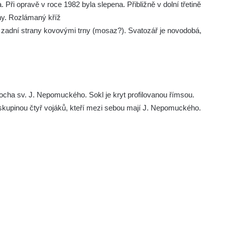
ři opravě v roce 1982 byla slepena. Přibližně v dolní třetině
eny. Rozlámaný kříž
ze zadní strany kovovými trny (mosaz?). Svatozář je novodobá,
cha sv. J. Nepomuckého. Sokl je kryt profilovanou římsou.
 skupinou čtyř vojáků, kteří mezi sebou mají J. Nepomuckého.