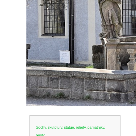
Sochy, skulptury, statue, reliéfy, památníky,
busty