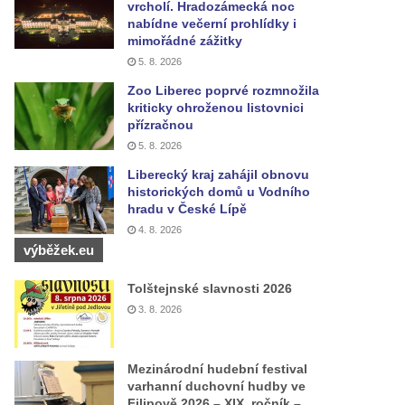
vrcholí. Hradozámecká noc
nabídne večerní prohlídky i
mimořádné zážitky
5. 8. 2026
Zoo Liberec poprvé rozmnožila
kriticky ohroženou listovnici
přízračnou
5. 8. 2026
Liberecký kraj zahájil obnovu
historických domů u Vodního
hradu v České Lípě
4. 8. 2026
výběžek.eu
Tolštejnské slavnosti 2026
3. 8. 2026
Mezinárodní hudební festival
varhanní duchovní hudby ve
Filipově 2026 – XIX. ročník –