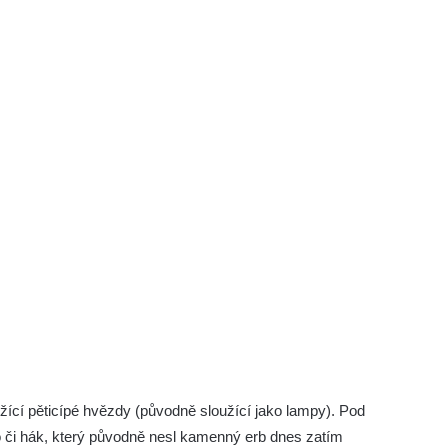
držící pěticípé hvězdy (původně sloužící jako lampy). Pod
ko či hák, který původně nesl kamenný erb dnes zatím