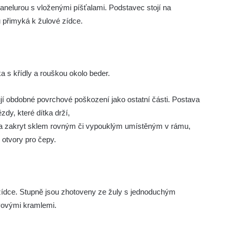
anelurou s vloženými píšťalami. Podstavec stojí na
u přimyká k žulové zídce.
a s křídly a rouškou okolo beder.
jí obdobné povrchové poškození jako ostatní části. Postava
y, které dítka drží,
yla zakryt sklem rovným či vypouklým umístěným v rámu,
 otvory pro čepy.
 zídce. Stupně jsou zhotoveny ze žuly s jednoduchým
ovovými kramlemi.