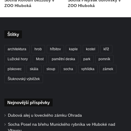
Socha svatého Antonína poustevníka v
ZOO Hluboká
ZOO Hluboká
Mirošovicích
Socha vodníka u požární nádrže v
Mirošovicích
Štítky
Socha býka před areálem firmy 2JCP v
Račicích
architektura
hrob
hřbitov
kaple
kostel
kříž
Povodňový sloup II. v Dobříni
Lužické hory
Most
pamětní deska
park
pomník
Povodňový sloup I. v Dobříni
pískovec
skála
sloup
socha
vyhlídka
zámek
Pamětní kámen vodního díla Josefův Důl
Šluknovský výběžek
Socha svatého Floriána na domě čp. 3 v
Oparnu
Socha svaté Anny u domu čp. 3 v Oparnu
Nejnovější příspěvky
Lavička Václava Havla v Pardubicích
Dubová alej u loveckého zámku Ohrada
Lavička Václava Havla v Novém Boru
Socha Posel na břehu Munického rybníka ve Hluboké nad
Lavička Václava Havla v Krásné Lípě
Vltavou