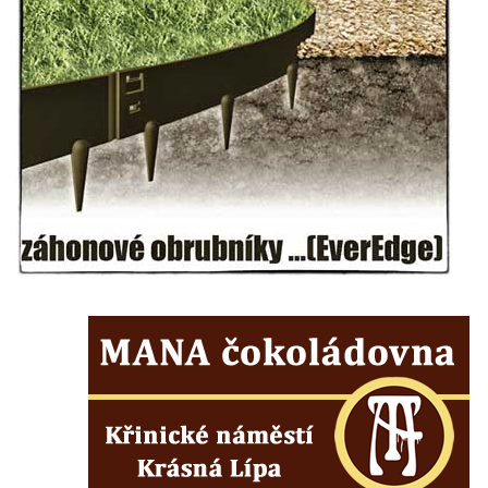
Pamětní kámen družebních obcí Kamenný
Újezd a Krauchthal v parku na Náměstí v
Kamenném Újezdě
Socha na náměstí J. V. Kamarýta ve
Velešíně
Pomník J. V. Kamarýta v Krumlovské ulici ve
Velešíně
Pamětní deska arcibiskupa Micara ve
vstupu do poutního místa Římov
Plastika Koule v Gutenbergově ulici v
Liberci
Pamětní deska Vojtěcha Kocmicha na
domě čp. 37 v ulici Betlém v Římově
Pomník na paměť zrušení roboty v Plavu
Socha vodníka v Plavu