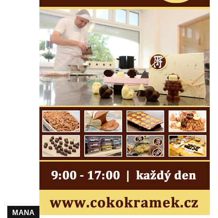
Socha svatého Jana Nepomuckého v
Třebušíně
Pamětní deska Johanna Nepomuka
Fischera na domě čp. 5/16 na třídě 9.
května v Rumburku
Pamětní deska Johanna Neumanna
severně od Tokáně
Obrázek svatého Huberta na buku svatého
Huberta
Obrázek svatého Jakuba na skále u cesty
východně od Srbské Kamenice
Busta Jana Amose Komenského na domě
čp. 37 v Račicích
Socha ležícího koně v Sadech
Československé armády v Teplicích
Socha Medvídě v Tierpark Chemnitz
MANA