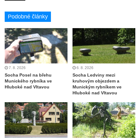
Sochy Ležící žena v Tierpark Chemnitz
Sochy Ptáci v Tierpark Chemnitz
Podobné články
Socha Skupina jeřábů v Tierpark Chemnitz
Socha Panter v ZOO Leipzig
Socha Dívka s mušlí v ZOO Leipzig
Socha Tygr v ZOO Leipzig
Socha Atlet v ZOO Leipzig
7. 8. 2026
6. 8. 2026
Socha Marabu v ZOO Leipzig
Socha Posel na břehu
Socha Ledviny mezi
Munického rybníka ve
kruhovým objezdem a
Busta Karla Maxe Schneidera v ZOO
Hluboké nad Vltavou
Munickým rybníkem ve
Leipzig
Hluboké nad Vltavou
Socha Iásón v ZOO Leipzig
Socha Mladý slon v ZOO Leipzig
Socha Býk v ZOO Dresden
Socha Uprchlý otrok bojuje s divokým psem
v ZOO Dresden