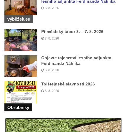
lesního adjunkta Ferdinanda Náhlíka
kláštera dominikánů v Českých
6. 8. 2026
Budějovicích
výběžek.eu
Sousoší Kalvárie před klášterem
Příměstský tábor 3. – 7. 8. 2026
dominikánů u Piaristického náměstí v
7. 8. 2026
Českých Budějovicích
Socha svatého Václava u pramene v
Semilech
Objevte tajemství lesního adjunkta
Ferdinanda Náhlíka
Pamětní deska Tomáše Garrigue Masaryka
6. 8. 2026
na radnici v Českých Budějovicích
Pamětní deska na biskupské rezidenci v
Tolštejnské slavnosti 2026
Českých Budějovicích
3. 8. 2026
Pamětní deska Josefa Hloucha na
biskupské rezidenci v Českých
Obrubniky
Budějovicích
Socha žáby u rybníčku na Náměstí v
Kamenném Újezdě