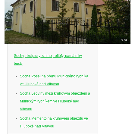
Sochy, skulptury, statue, reliéfy, památníky,
busty
Socha Posel na břehu Munického rybníka
ve Hluboké nad Vltavou
Socha Ledviny mezi kruhovým objezdem a
Munickým rybníkem ve Hluboké nad
Vltavou
Socha Memento na kruhovém objezdu ve
Hluboké nad Vltavou