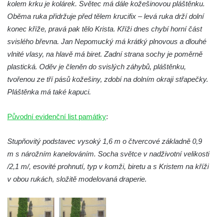
Lysá nad Labem, barokní město Šporkovo
kolem krku je kolárek. Světec má dále kožešinovou pláštěnku.
Oběma ruka přidržuje před tělem krucifix – levá ruka drží dolní
Socha Opičákovník v ZOO Hluboká
konec kříže, pravá pak tělo Krista. Kříži dnes chybí horní část
Socha Roháč v ZOO Hluboká
svislého břevna. Jan Nepomucký má krátký plnovous a dlouhé
Socha Mystik v ZOO Hluboká
vlnité vlasy, na hlavě má biret. Zadní strana sochy je poměrně
Reliéf Rodina a práce na budově záložny
plastická. Oděv je členěn do svislých záhybů, pláštěnku,
čp. 69/1 v Českých Budějovicích
tvořenou ze tří pásů kožešiny, zdobí na dolním okraji střapečky.
Socha Jana Valeria Jirsíka u Černé věže v
Pláštěnka má také kapuci.
Českých Budějovicích
Původní evidenční list památky
:
Socha Krista klesajícího pod křížem u
kostela svatého Mikuláše v Českých
Stupňovitý podstavec vysoký 1,6 m o čtvercové základně 0,9
Budějovicích
m s nárožním kanelováním. Socha světce v nadživotní velikosti
Socha svatého Jana Nepomuckého u
/2,1 m/, esovité prohnutí, typ v komži, biretu a s Kristem na kříži
kostela svaté Rodiny v Českých
v obou rukách, složitě modelovaná draperie.
Budějovicích
Socha S tebou v parku na Senovážném
náměstí v Českých Budějovicích