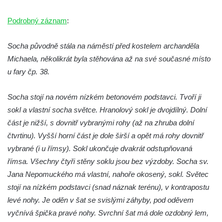
Socha Rys číhající na srnu v ZOO Hluboká
Podrobný záznam
:
Socha Orlice v ZOO Hluboká
Socha Tygr v ZOO Hluboká
Socha původně stála na náměstí před kostelem archanděla
Socha Želva v ZOO Hluboká
Michaela, několikrát byla stěhována až na své současné místo
u fary čp. 38.
Socha Kozorožec horský v ZOO Hluboká
Socha Včela v ZOO Hluboká
Socha stojí na novém nízkém betonovém podstavci. Tvoří ji
Socha Housenka v ZOO Hluboká
sokl a vlastní socha světce. Hranolový sokl je dvojdílný. Dolní
Socha Nosorožík v ZOO Hluboká
část je nižší, s dovnitř vybranými rohy (až na zhruba dolní
Socha Rosomák v ZOO Hluboká
čtvrtinu). Vyšší horní část je dole širší a opět má rohy dovnitř
vybrané (i u římsy). Sokl ukončuje dvakrát odstupňovaná
Socha Beruška v ZOO Hluboká
římsa. Všechny čtyři stěny soklu jsou bez výzdoby. Socha sv.
Socha Vážka v ZOO Hluboká
Jana Nepomuckého má vlastní, nahoře okosený, sokl. Světec
Socha Volavka v ZOO Hluboká
stojí na nízkém podstavci (snad náznak terénu), v kontrapostu
Flamingo trůn v ZOO Hluboká
levé nohy. Je oděn v šat se svislými záhyby, pod oděvem
Lavička Kůň Převalského v ZOO Hluboká
vyčnívá špička pravé nohy. Svrchní šat má dole ozdobný lem,