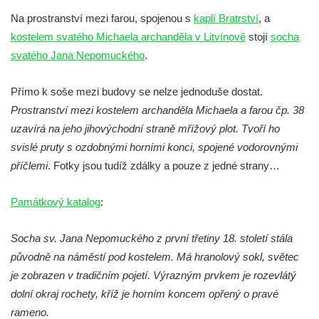
Socha Chalikotérium v ZOO Hluboká
Na prostranství mezi farou, spojenou s
kaplí Bratrství
, a
Socha Smilodon v ZOO Hluboká
kostelem svatého Michaela archanděla v Litvínově
stojí
socha
Socha Veledaněk v ZOO Hluboká
svatého Jana Nepomuckého
.
Socha Koroun bezzubý v ZOO Hluboká
Socha Plejtvák obrovský v ZOO Hluboká
Přímo k soše mezi budovy se nelze jednoduše dostat.
Prostranství mezi kostelem archanděla Michaela a farou čp. 38
Socha Medvěd jeskynní v ZOO Hluboká
uzavírá na jeho jihovýchodní straně mřížový plot. Tvoří ho
Socha Mamutí lebka v ZOO Hluboká
svislé pruty s ozdobnými horními konci, spojené vodorovnými
Socha Mamut srstnatý v ZOO Hluboká
příčlemi
. Fotky jsou tudíž zdálky a pouze z jedné strany…
Socha Orel v ZOO Hluboká
Socha Vydry si hrají v ZOO Hluboká
Památkový katalog
:
Socha Přátelství v ZOO Hluboká
Socha sv. Jana Nepomuckého z první třetiny 18. století stála
Socha Matka příroda v ZOO Hluboká
původně na náměstí pod kostelem. Má hranolový sokl, světec
Socha Lišky v ZOO Hluboká
je zobrazen v tradičním pojetí. Výrazným prvkem je rozevlátý
Socha Kudlanka v ZOO Hluboká
dolní okraj rochety, kříž je horním koncem opřený o pravé
Socha Vlčice s mládětem v ZOO Hluboká
rameno.